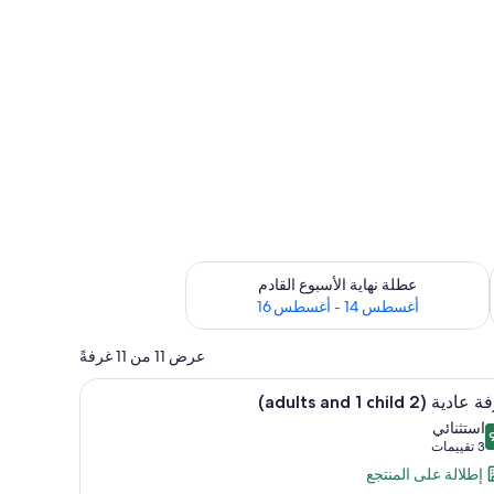
ترة أغسطس 7 - أغسطس 9
تحقق من مدى التوفر لعطلة نهاية الأسبوع القادم للفترة أغسطس 14 - أغسطس 16
عطلة نهاية الأسبوع القادم
أغسطس 14 - أغسطس 16
عرض 11 من 11 غرفةً
 مجانًا
تعراض
ميني بار وخزنة داخل الغرفة ومكتب وواي فاي مجانًا
8
دية (2 adults and 1 child)
يع
استثنائي
ر
 من 10
(3
3 تقييمات
فة
تقييمات)
إطلالة على المنتجع
ية