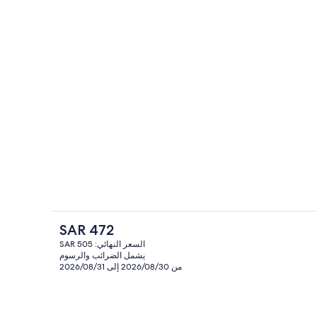
منظر من الجو على ارتفاع عالٍ
السعر
SAR 472
الحالي
السعر النهائي: SAR 505
هو
يشمل الضرائب والرسوم
واجهة المنشأة
ساخن، حمام تركي، علاجات للجسم، معالجات لتقشير البشرة
SAR
من 2026/08/30 إلى 2026/08/31
472