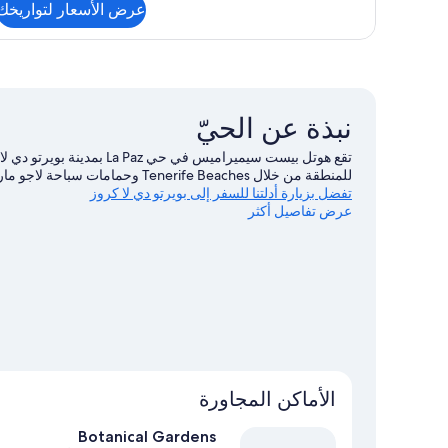
عرض الأسعار لتواريخك
عن
الغرفة
نبذة عن الحيّ
تقع هوتل بيست سيميراميس في
للمنطقة من خلال Tenerife Beaches وحمامات سباحة لاجو مارتيانيز.لا تفوت زيارة كل من Botanical Gardens وJardin Aquatico أيضًا.
تفضل بزيارة أدلتنا للسفر إلى بويرتو دي لا كروز
عرض تفاصيل أكثر
الأماكن المجاورة
Botanical Gardens