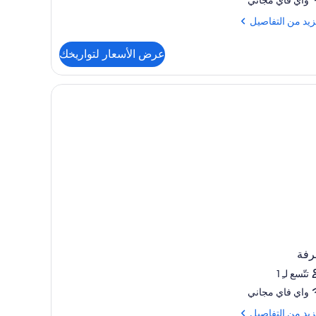
chi
زيد
زيد من التفاصيل
فاصيل
عرض الأسعار لتواريخك
ة
يريور
 مجانًا
adu
ch
رفة
تتّسع لـِ 1
واي فاي مجاني
زيد
زيد من التفاصيل