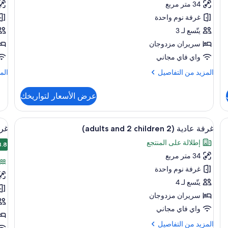
34 متر مربع
(2
(3
غرفة نوم واحدة
ts
adults)
يتّسع لـ 3
nd
سريران مزدوجان
1
ld)
واي فاي مجاني
المزيد
الم
المزيد من التفاصيل
الم
من
من
التفاصيل
الت
عرض الأسعار لتواريخك
عن
عن
غرفة
غرف
عادية
عاد
وواي فاي مجانًا
استعراض
ميني بار وخزنة داخل الغرفة ومكتب وواي فاي
اس
8
(2
(3
غرفة عادية (2 adults and 2 children)
غرفة س
جميع
جم
lts
adults)
إطلالة على المنتجع
صور
8.8
and
صو
8.8
1
34 متر مربع
غرفة
غر
ild)
عادية
سو
غرفة نوم واحدة
(2
(2
يتّسع لـ 4
ts
adults
سريران مزدوجان
nd
and
واي فاي مجاني
1
2
المزيد
المزيد من التفاصيل