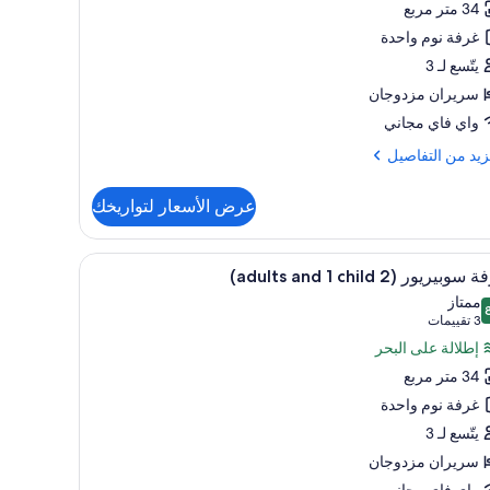
34 متر مربع
غرفة نوم واحدة
adul
يتّسع لـ 3
a
سريران مزدوجان
chi
واي فاي مجاني
زيد
زيد من التفاصيل
فاصيل
عرض الأسعار لتواريخك
ة
ية
 مجانًا
تعراض
ميني بار وخزنة داخل الغرفة ومكتب وواي فاي مجانًا
9
وبيريور (2 adults and 1 child)
يع
adu
ممتاز
ر
 من 10
(3
3 تقييمات
فة
تقييمات)
إطلالة على البحر
ch
بيريور
34 متر مربع
غرفة نوم واحدة
adul
يتّسع لـ 3
a
سريران مزدوجان
واي فاي مجاني