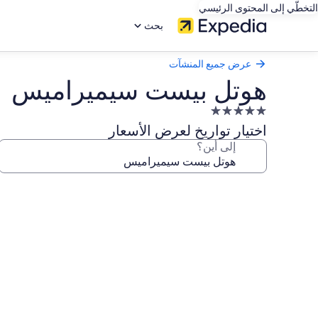
التخطّي إلى المحتوى الرئيسي
بحث
عرض جميع المنشآت
هوتل بيست سيميراميس
منشأة
فندقية
اختيار تواريخ لعرض الأسعار
مصنفة
إلى أين؟
بـ
5.0
معرض
نجوم
صور
هوتل
بيست
سيميراميس