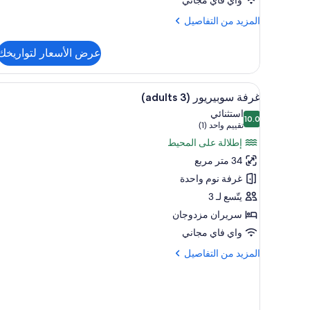
المزيد
المزيد من التفاصيل
من
التفاصيل
عرض الأسعار لتواريخك
عن
غرفة
سوبيريور
استعراض
ميني بار وخزنة داخل الغرفة ومكتب 
8
(2
غرفة سوبيريور (3 adults)
جميع
adults)
استثنائي
10.0
صور
10.0 من 10
(تقييم
تقييم واحد (1)
غرفة
واحد
إطلالة على المحيط
سوبيريور
(1))
34 متر مربع
(3
غرفة نوم واحدة
adults)
يتّسع لـ 3
سريران مزدوجان
واي فاي مجاني
المزيد
المزيد من التفاصيل
من
التفاصيل
عن
غرفة