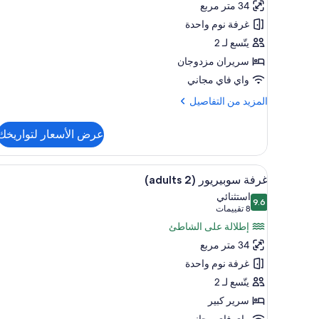
34 متر مربع
(2
غرفة نوم واحدة
adults)
يتّسع لـ 2
سريران مزدوجان
واي فاي مجاني
المزيد
المزيد من التفاصيل
من
التفاصيل
عرض الأسعار لتواريخك
عن
غرفة
عادية
استعراض
ميني بار وخزنة داخل الغرفة ومكتب 
8
(2
غرفة سوبيريور (2 adults)
جميع
adults)
استثنائي
9.6
صور
9.6 من 10
(8
8 تقييمات
غرفة
تقييمات)
إطلالة على الشاطئ
سوبيريور
34 متر مربع
(2
غرفة نوم واحدة
adults)
يتّسع لـ 2
سرير كبير
واي فاي مجاني