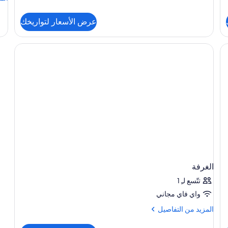
adults
من
and
الت
2
عرض الأسعار لتواريخك
عن
children)
الغ
الغرفة
تتّسع لـِ 1
واي فاي مجاني
المزيد
المزيد من التفاصيل
من
التفاصيل