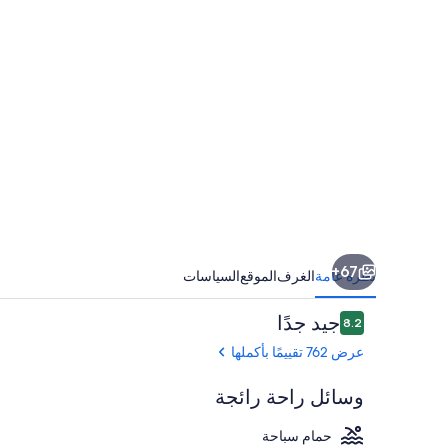
67+
نظرة عامة
الغرف
الموقع
السياسات
التقييمات
جيد جدًا
8.2
8.2 من 10
عرض 762 تقييمًا بأكملها
وسائل راحة رائجة
حمام سباحة