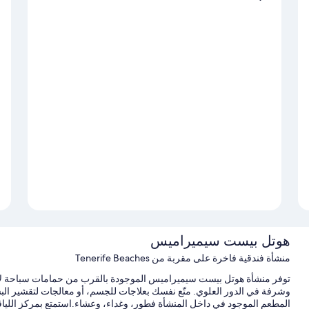
هوتل بيست سيميراميس
منشأة فندقية فاخرة على مقربة من Tenerife Beaches
توفر منشأة هوتل بيست سيميراميس الموجودة بالقرب من حمامات سباحة لاجو 
وشرفة في الدور العلوي. متّع نفسك بعلاجات للجسم، أو معالجات لتقشير البش
المطعم الموجود في داخل المنشأة فطور، وغداء، وعشاء.استمتع بمركز اللياقة