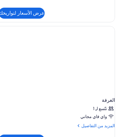
سوبيريور
(3
عرض الأسعار لتواريخك
adults)
الغرفة
تتّسع لـِ 1
واي فاي مجاني
المزيد
المزيد من التفاصيل
من
التفاصيل