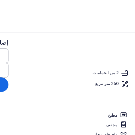
إضاف
تناول الطعام
جي، حمّام سباحة مُدفَّأ
2 من الحمامات
260 متر مربع
مطبخ
مجفف
واي فاي مجاني