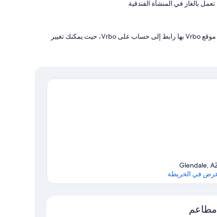
مل بالغاز في المنشأة الفندقية
يدير هذه المنشأة الفندقية شريكنا، Vrbo. ستتلقى رسالة بريد إلكتروني من موقع Vrbo بها رابط إلى حساب على Vrbo، حيث يمكنك تغيير
Glendale, A
رض في الخريطة
الخريطة
مطاعم