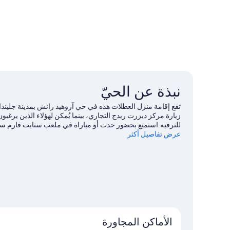
نبذة عن الحيّ
تقع إقامة منزل العطلات هذه في حي آروهيد رانش بمدينة جليند
زيارة مركز ديزرت ريدج التجاري، بينما يُمكن لهؤلاء الذين يرغ
للترفيه.استمتع بحضور حدث أو مباراة في ملعب ستايت فارم ست
عرض تفاصيل أكثر
ملاهي سيكس فلاجز هوريكاين هاربر فينيكس.
تفضل بزيارة أدلتن
الأماكن المجاورة