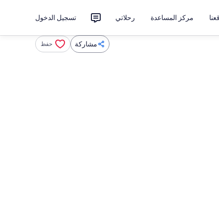
نا
مركز المساعدة
رحلاتي
تسجيل الدخول
مشاركة
حفظ
لقهوة/الشاي، ميكروويف، فرن، موقد طهي مسطح
تلفزيون ذكي، كُتُب