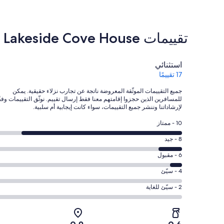
تقييمات ⁦Scenic Lakeside Cove House⁩
التقييمات
استثنائي
17 تقييمًا
جميع التقييمات الموثّقة المعروضة ناتجة عن تجارب نزلاء حقيقية. يمكن
للمسافرين الذين حجزوا إقامتهم معنا فقط إرسال تقييم. نوثّق التقييمات وفقً
لإرشاداتنا وننشر جميع التقييمات، سواء كانت إيجابية أم سلبية.
درجة
10 - ممتاز
التصنيف
درجة
8 - جيد
10
التصنيف
-
درجة
6 - مقبول
8
ممتاز.
التصنيف
-
درجة
4 - سيّئ
14
6
جيد.
التصنيف
من
-
درجة
2 - سيّئ للغاية
2
4
أصل
مقبول.
التصنيف
من
-
17
1
2
أصل
سيّئ.
من
من
-
17