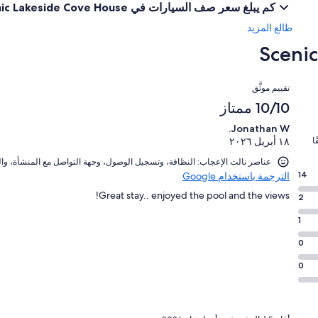
كم يبلغ سعر صف السيارات في Scenic Lakeside Cove House؟
طالع المزيد
التقييمات
تقييم موثَّق
10/10 ممتاز
Jonathan W.
ا
١٨ أبريل ٢٠٢٦
عناصر نالت الإعجاب: ⁦النظافة⁩، و⁦تسجيل الوصول⁩، و⁦جهة التواصل مع المنشأة⁩، و⁦الموقع⁩، و⁦دقة إعلان المنشأة الفندقية⁩
14
الترجمة باستخدام Google
Great stay.. enjoyed the pool and the views!
2
1
0
0