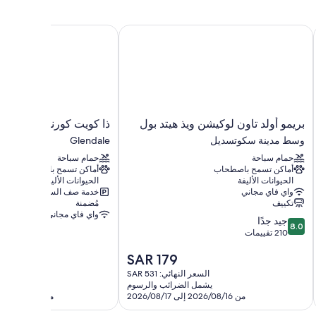
تيرا
بريمو أولد تاون لوكيشن ويذ هيتد بول
ذا كويت كورنر
بريمو
ذا
بريمو أولد تاون لوكيشن ويذ هيتد بول
ذا كويت كورنر
أولد
كويت
وسط مدينة سكوتسديل
Glendale
تاون
كورنر
حمام سباحة
حمام سباحة
لوكيشن
Glendale
أماكن تسمح باصطحاب
أماكن تسمح باصطحاب
ويذ
الحيوانات الأليفة
الحيوانات الأليفة
هيتد
واي فاي مجاني
خدمة صف السيارات
بول
تكييف
مُضمنة
وسط
واي فاي مجاني
8.0
جيد جدًا
مدينة
8.0
من
210 تقييمات
سكوتسديل
10،
السعر
SAR 179
جيد
الحالي
جدًا،
السعر النهائي: SAR 531
السعر النه
هو
210
يشمل الضرائب والرسوم
يشمل 
SAR
تقييمات
من 2026/08/16 إلى 2026/08/17
من 2026/08/21 إلى 2026/08/22
179