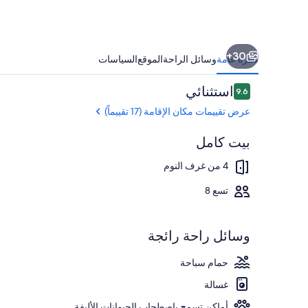
30+
نظرة عامة
وسائل الراحة
الموقع
السياسات
التقييمات
استثنائي
9.6
9.6 من 10
عرض تقييمات مكان الإقامة (17 تقييماً)
بيت كامل
حمّام سباحة خار
4 من غرف النوم
تسع 8
وسائل راحة رائجة
حمام سباحة
غسالة
أماكن تسمح باصطحاب الحيوانات الأليفة