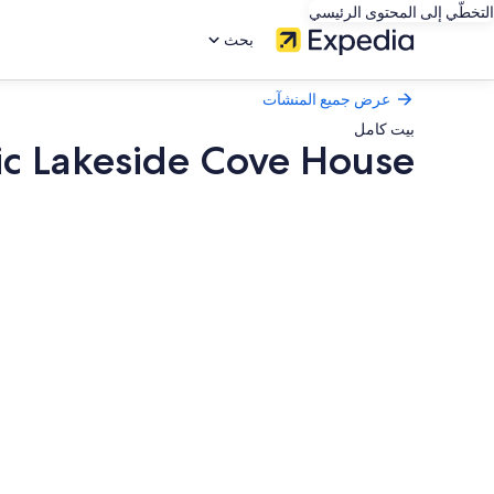
التخطّي إلى المحتوى الرئيسي
بحث
عرض جميع المنشآت
بيت كامل
ic Lakeside Cove House
معرض
صور
Scenic
Lakeside
Cove
House