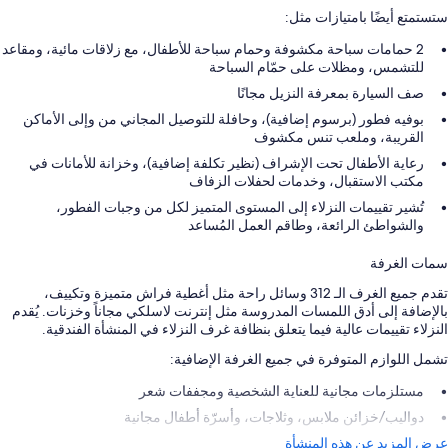
ستستمتع أيضًا بامتيازات مثل:
2 حمامات سباحة مكشوفة وحمام سباحة للأطفال، مع زلاقات مائية، ومقاعد
للتشمس، ومظلات على حمّام السباحة
صف السيارة بمعرفة النزيل مجانًا
بوفيه فطور (برسوم إضافية)، وحافلة للتوصيل المجاني من وإلى الأماكن
القريبة، وملعب تنس مكشوف
رعاية الأطفال تحت الإشراف (نظير تكلفة إضافية)، وخزانة للأمانات في
مكتب الاستقبال، وخدمات لحفلات الزفاف
تُشير تقييمات النزلاء إلى المستوى المتميز لكل من وجبات الفطور،
والشواطئ الرائعة، وطاقم العمل المُساعد
سمات الغرفة
تقدم جميع الغرف الـ 312 وسائل راحة مثل أغطية فراش متميزة وتكييف،
بالإضافة إلى أدق اللمسات المدروسة مثل إنترنت لاسلكي مجاناً وخزنات. يُقدم
النزلاء تقييمات عالية فيما يتعلق بنظافة غرف النزلاء في المنشأة الفندقية.
تشمل اللوازم المتوفرة في جميع الغرفة الإضافية:
مستلزمات مجانية للعناية الشخصية ومجففات شعر
دواليب/خزائن ملابس، وثلاجات، وأسرّة أطفال مجانية
عرض المزيد عن هذه المنشأة