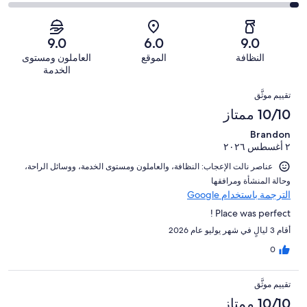
أصل
مقبول.
التصنيف
من
-
1005
83
2
أصل
سيّئ.
من
من
-
1005
9.0
6.0
9.0
26
تقييمات
أصل
سيّئ
من
من
النظافة
الموقع
العاملون ومستوى
النزلاء
1005
للغاية.
تقييمات
أصل
الخدمة
من
31
النزلاء
1005
التقييمات
تقييمات
من
تقييم موثَّق
من
النزلاء
أصل
10/10 ممتاز
تقييمات
1005
النزلاء
Brandon
من
٢ أغسطس ٢٠٢٦
تقييمات
النزلاء
عناصر نالت الإعجاب: ⁦النظافة⁩، و⁦العاملون ومستوى الخدمة⁩، و⁦وسائل الراحة⁩،
و⁦حالة المنشأة ومرافقها⁩
الترجمة باستخدام Google
Place was perfect !
أقام 3 ليالٍ في شهر يوليو عام 2026
0
تقييم موثَّق
10/10 ممتاز