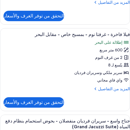
لبحر
لمزيد
المزيد من التفاصيل
ن
لتفاصيل
التحقق من توفر الغرف والأسعار
ن
Supe
Deluxe
ستعراض
شرفة/رواق
8
Seavie
فيلا فاخرة - غرفتا نوم - بمسبح خاص - مقابل البحر
ميع
إطلالة على البحر
ور
600 متر مربع
يلا
اخرة
2 من غرف النوم
يتّسع لـ 8
رفتا
سرير ملكي‫‬ وسريران فرديان
وم
واي فاي مجاني
لمزيد
المزيد من التفاصيل
مسبح
ن
اص
لتفاصيل
التحقق من توفر الغرف والأسعار
ن
يلا
قابل
اخرة
ستعراض
أغطية فراش متميزة وميني بار وخزنة داخل
لبحر
6
جناح واسع - سريران فرديان منفصلان - بحوض استحمام بنظام دفع
ميع
رفتا
المياه (Grand Jacuzzi Suite)