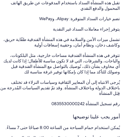
تقبل هذه المنشأة السداد باستخدام المدفوعات عن طريق الهاتف
المحمول والدفع النقدي
تضم خيارات السداد المتوفرة: Alipay، وWePay
يتوفر إجراء معاملات السداد غير النقدية
تشمل ميزات الأمن والسلامة في هذه المنشأة الفندقية طفّاية حريق،
وكاشف دخان، ونظام أمان، وحقيبة إسعافات أولية
تتوفر في هذه المنشأة الفندقية مساحات خارجية، مثل البلكونات،
والباحات، والشرفات، التي قد لا تكون مناسبة للأطفال؛ إذا كانت لديك
أي مخاوف بشأن ذلك، نُوصيك بالتواصل مع المنشأة الفندقية قبل
وصولك للتأكد مما إذا كان بإمكانها توفير غرفة مناسبة لك
يُرجى الانتباه إلى أن المعايير الثقافية وسياسات النزلاء قد تختلف
باختلاف الدولة وباختلاف المنشأة. وقد تمّ تقديم السياسات المُدرجة من
قِبَل المنشأة
رقم تسجيل المنشأة ⁦0835530000242⁩
أمور يجب علينا توضيحها
يُمكن استخدام حمام السباحة من الساعة 8:00 صباحًا حتى 7 مساءً.