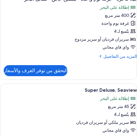
ميع
إطلالة على البحر
ور
400 متر مربع
يلا
اخرة
غرفة نوم واحدة
يتّسع لـ 4
رفة
سريران فرديان‫‬ أو سرير مزدوج
وم
واي فاي مجاني
احدة
لمزيد
المزيد من التفاصيل
ن
مسبح
لتفاصيل
التحقق من توفر الغرف والأسعار
اص
ن
يلا
اخرة
ستعراض
أغطية فراش متميزة وميني بار وخزنة داخل
قابل
5
Super Deluxe, Seaview
ميع
لبحر
رفة
إطلالة على البحر
وم
ور
احدة
45 متر مربع
Supe
Deluxe
يتّسع لـ 4
مسبح
Seavie
اص
سرير ملكي‫‬ أو سريران فرديان
واي فاي مجاني
قابل