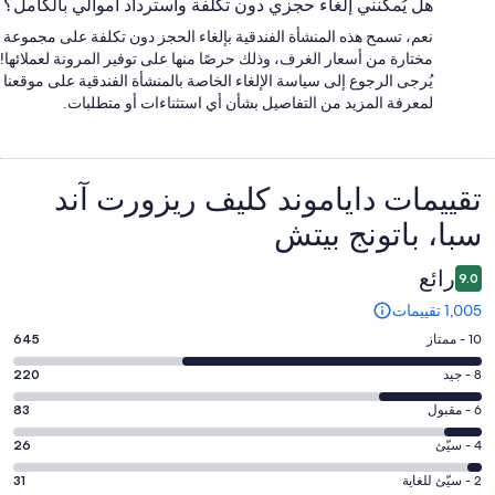
هل يُمكنني إلغاء حجزي دون تكلفة واسترداد أموالي بالكامل؟
نعم، تسمح هذه المنشأة الفندقية بإلغاء الحجز دون تكلفة على مجموعة
مختارة من أسعار الغرف، وذلك حرصًا منها على توفير المرونة لعملائها!
يُرجى الرجوع إلى سياسة الإلغاء الخاصة بالمنشأة الفندقية على موقعنا
لمعرفة المزيد من التفاصيل بشأن أي استثناءات أو متطلبات.
التقييمات
تقييمات ⁦داياموند كليف ريزورت آند
سبا، باتونج بيتش⁩
رائع
9.0
1,005 تقييمات
درجة
10 - ممتاز
645
التصنيف
درجة
8 - جيد
220
10
التصنيف
-
درجة
6 - مقبول
83
8
ممتاز.
التصنيف
-
درجة
4 - سيّئ
26
645
6
جيد.
التصنيف
من
-
درجة
2 - سيّئ للغاية
31
220
4