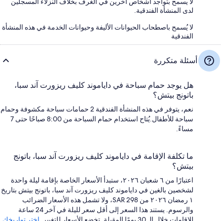
لا يسمح بتواجد أشخاص آخرين في الغرف بخلاف النزلاء المسجلين
لدى المنشأة الفندقية.
لا يُسمح باصطحاب الحيوانات الأليفة وحيوانات الخدمة في هذه المنشأة
الفندقية
أسئلة متكررة
هل يوجد حمام سباحة في داياموند كليف ريزورت آند سبا،
باتونج بيتش؟
نعم، يتوفر في هذه المنشأة الفندقية 2 حمامات سباحة مكشوفة وحمام
سباحة للأطفال.يُتاح استخدام حمام السباحة من 8:00 صباحًا حتى 7
مساءً.
ما تكلفة الإقامة في داياموند كليف ريزورت آند سبا، باتونج
بيتش؟
اعتبارًا من ٦ شعبان ٢٠٢٦، ستبدأ الأسعار الخاصة بإقامة ليلة واحدة
لشخصين بالغين في داياموند كليف ريزورت آند سبا، باتونج بيتش بتاريخ
١ رمضان ٢٠٢٦ من SAR 298، ولا تشمل هذه الأسعار الضرائب
والرسوم. يستند هذا السعر إلى أقل سعر لليلة في آخر 24 ساعة
للإقامات خلال الـ 30 يومًا المقبلة. تخضع الأسعار للتغيير.
اختر تواريخك