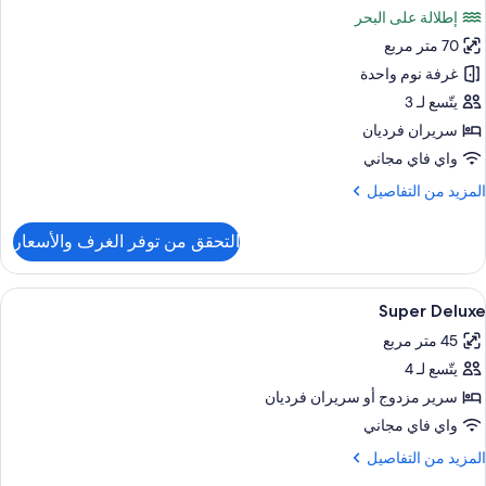
وم
ور
إطلالة على البحر
ناح
مسبح
70 متر مربع
اسع
اص
غرفة نوم واحدة
قابل
ريران
يتّسع لـ 3
لبحر
رديان
سريران فرديان
نفصلان
واي فاي مجاني
لمزيد
المزيد من التفاصيل
حوض
ن
ستحمام
لتفاصيل
التحقق من توفر الغرف والأسعار
ن
نظام
ناح
فع
اسع
ستعراض
أغطية فراش متميزة وميني بار وخزنة داخل
لمياه
5
Super Deluxe
ميع
(Grand
ريران
45 متر مربع
ور
رديان
Jacuzz
نفصلان
يتّسع لـ 4
Supe
Suite
Delux
سرير مزدوج‫‬ أو سريران فرديان
حوض
ستحمام
واي فاي مجاني
نظام
لمزيد
المزيد من التفاصيل
فع
ن
لمياه