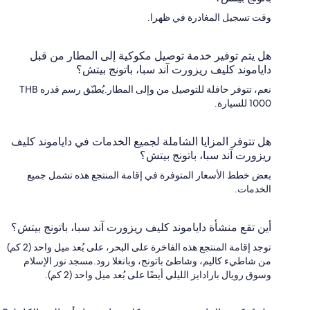
وقت تسجيل المغادرة في ظهرا.
هل يتم توفير خدمة توصيل مكوكية إلى المطار من قبل
داياموند كليف ريزورت آند سبا، باتونج بيتش؟
نعم، تتوفر حافلة للتوصيل من وإلى المطار.يُطبّق رسم قدره THB
1000 للسيارة.
هل تتوفر المزايا الشاملة لجميع الخدمات في داياموند كليف
ريزورت آند سبا، باتونج بيتش؟
بعض خطط الأسعار المتوفرة في إقامة المنتجع هذه تشمل جميع
الخدمات.
أين تقع منشأة داياموند كليف ريزورت آند سبا، باتونج بيتش؟
توجد إقامة المنتجع هذه الفاخرة على البحر، على بُعد ميل واحد (2 كم)
من شاطيء كاليم، وشاطئ باتونج، وبانغلا رود.مسجد نور الإسلام
وسوق رويال بارادايز الليلي أيضًا على بُعد ميل واحد (2 كم).