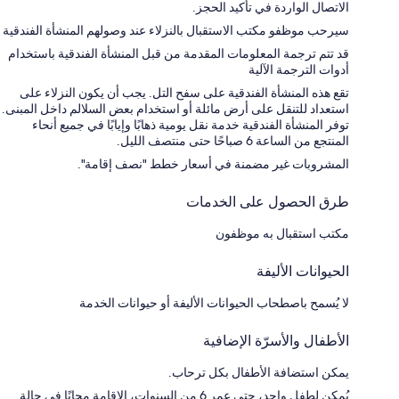
الاتصال الواردة في تأكيد الحجز.
سيرحب موظفو مكتب الاستقبال بالنزلاء عند وصولهم المنشأة الفندقية
قد تتم ترجمة المعلومات المقدمة من قبل المنشأة الفندقية باستخدام
أدوات الترجمة الآلية
تقع هذه المنشأة الفندقية على سفح التل. يجب أن يكون النزلاء على
استعداد للتنقل على أرض مائلة أو استخدام بعض السلالم داخل المبنى.
توفر المنشأة الفندقية خدمة نقل يومية ذهابًا وإيابًا في جميع أنحاء
المنتجع من الساعة 6 صباحًا حتى منتصف الليل.
المشروبات غير مضمنة في أسعار خطط "نصف إقامة".
طرق الحصول على الخدمات
مكتب استقبال به موظفون
الحيوانات الأليفة
لا يُسمح باصطحاب الحيوانات الأليفة أو حيوانات الخدمة
الأطفال والأسرّة الإضافية
يمكن استضافة الأطفال بكل ترحاب.
يُمكن لطفل واحد، حتى عمر 6 من السنوات، الإقامة مجانًا في حالة