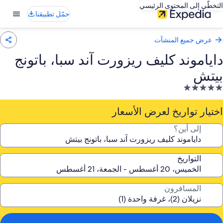
التخطّي إلى المحتوى الرئيسي
حمّل تطبيقنا
عرض جميع المنشآت
داياموند كليف ريزورت آند سبا، باتونج
بيتش
نشأة
ندقية
صنفة
اختيار تواريخ لعرض الأسعار
ـ
إلى أين؟
5.
جوم
التواريخ
المسافرون