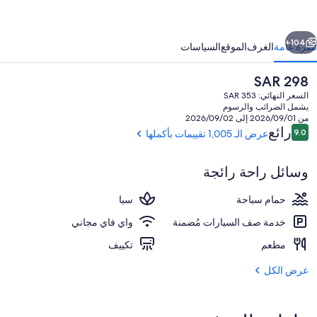
با،
اتونج
ابق
التالي
يتش
104+
نظرة عامة
الغرف
الموقع
السياسات
السعر
SAR 298
الحالي
السعر النهائي: SAR 353
هو
يشمل الضرائب والرسوم
SAR
من 2026/09/01 إلى 2026/09/02
298
التقييمات
رائع
9.0
عرض الـ 1,005 تقييمات بأكملها
9.0 من 10
وسائل راحة رائجة
منظر من الجو على ارتفاع عالٍ
حمام سباحة
سبا
خدمة صف السيارات مُضمنة
واي فاي مجاني
مطعم
تكييف
عرض الكل