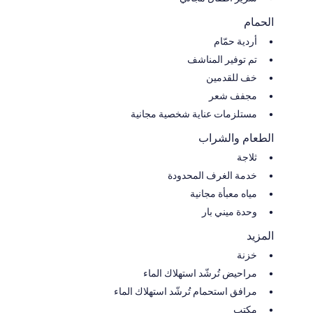
الحمام
أردية حمّام
تم توفير المناشف
خف للقدمين
مجفف شعر
مستلزمات عناية شخصية مجانية
الطعام والشراب
ثلاجة
خدمة الغرف المحدودة
مياه معبأة مجانية
وحدة ميني بار
المزيد
خزنة
مراحيض تُرشّد استهلاك الماء
مرافق استحمام تُرشّد استهلاك الماء
مكتب