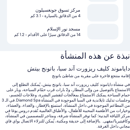
مركز تسوق جونغسيلون
4 من الدقائق بالسيارة
- 3.1 كم
مسجد نور الإسلام
14 من الدقائق سيرًا على الأقدام
- 1.2 كم
نبذة عن هذه المنشأة
داياموند كليف ريزورت آند سبا، باتونج بيتش
إقامة منتجع فاخرة على مقربة من شاطئ باتونج
في منشأة داياموند كليف ريزورت آند سبا، باتونج بيتش، يُمكنك التطلع إلى
الاستمتاع بالتوصيل من وإلى المطار، و2 بارات قرب حمّام السباحة، وبار على
حمام السباحة.يمكنك الاستمتاع بمعالجات لتقشير البشرة، وعلاجات للجسم،
وجلسات تدليك تايلاندية في السبا الموجودة في المنشأة Diamond Spa.في الـ 3
من المطاعم الموجودة في داخل المنشأة، استمتع بالإفطار، والغداء، والعشاء،
وخيارات من الأطعمة المحببة للأطفال، والأطباق العالمية.تُقدم دروس يوغا في
مركز اللياقة البدنية؛ كما توفر المنشأة شرفة، ومتاجر للمصممين في المنشأة،
وكافيتيريا/مقهى. .بالإضافة إلى حديقة ومكتبة، يُمكن للنزلاء الاتصال بواي فاي
مجاني داخل الغرفة.