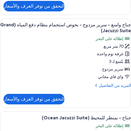
لتفاصيل
(Grand
التحقق من توفر الغرف والأسعار
ن
Jacuzz
Supe
Suite
Delux
ستعراض
أغطية فراش متميزة وميني بار وخزنة داخل
7
جناح واسع - سرير مزدوج - بحوض استحمام بنظام دفع المياه (Grand
ميع
Jacuzzi Suite)
ور
إطلالة على البحر
ناح
70 متر مربع
اسع
غرفة نوم واحدة
رير
يتّسع لـ 3
زدوج
سرير مزدوج
واي فاي مجاني
حوض
لمزيد
المزيد من التفاصيل
ستحمام
ن
نظام
لتفاصيل
التحقق من توفر الغرف والأسعار
ن
فع
ناح
لمياه
اسع
ستعراض
أغطية فراش متميزة وميني بار وخزنة داخل
(Grand
6
جناح - بمنظر للمحيط (Ocean Jacuzzi Suite)
ميع
Jacuzz
رير
إطلالة على البحر
ور
زدوج
Suite