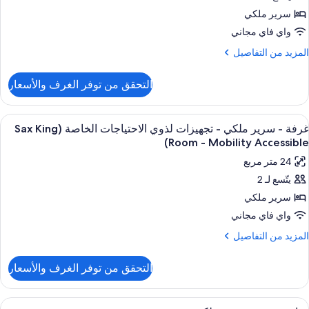
سرير ملكي
رير
واي فاي مجاني
لكي
لمزيد
المزيد من التفاصيل
ن
لتفاصيل
جهيزات
التحقق من توفر الغرف والأسعار
ن
ذوي
رفة
لاحتياجات
ستعراض
أغطية فراش متميزة وميني بار وخزنة داخل
لخاصة
6
رير
غرفة - سرير ملكي - تجهيزات لذوي الاحتياجات الخاصة (Sax King
ميع
لكي
Room - Mobility Accessible)
ور
24 متر مربع
جهيزات
رفة
ذوي
يتّسع لـ 2
لاحتياجات
سرير ملكي
رير
لخاصة
لكي
واي فاي مجاني
لمزيد
المزيد من التفاصيل
جهيزات
ن
لتفاصيل
ذوي
التحقق من توفر الغرف والأسعار
ن
لاحتياجات
رفة
لخاصة
ستعراض
أغطية فراش متميزة وميني بار وخزنة داخل