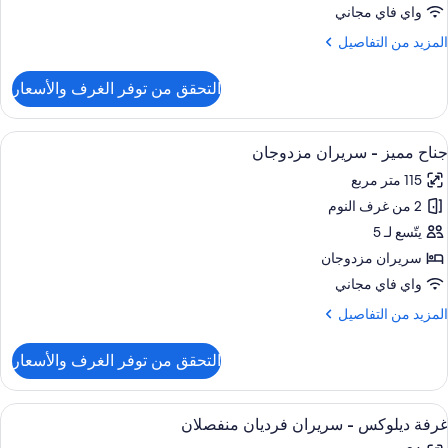
دة
واي فاي مجاني
سرّة
لمزيد
المزيد من التفاصيل
ن
لتفاصيل
التحقق من توفر الغرف والأسعار
ن
ناح
ميز
ستعراض
منطقة المعيشة
7
جناح مميز - سريران مزدوجان
ميع
دة
115 متر مربع
سرّة
ور
2 من غرف النوم
ناح
ميز
يتّسع لـ 5
سريران مزدوجان
ريران
واي فاي مجاني
زدوجان
لمزيد
المزيد من التفاصيل
ن
لتفاصيل
التحقق من توفر الغرف والأسعار
ن
ناح
ميز
ستعراض
أغطية فراش متميزة وميني بار وخزنة داخل
5
غرفة ديلوكس - سريران فرديان منفصلان
ميع
ريران