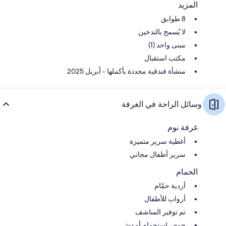
المزيد
8 طوابق
لا يُسمح بالتدخين
مبنى واحد (1)
مكتب استقبال
منشأة فندقية مجددة بأكملها - أبريل 2025
وسائل الراحة في الغرفة
غرفة نوم
أغطية سرير متميزة
سرير أطفال مجاني
الحمام
أردية حمّام
أرواب للأطفال
تم توفير المناشف
حوض استحمام أو دش