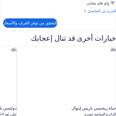
Delux
واي فاي مجاني
Junio
لمزيد
المزيد من التفاصيل
Suit
ن
لتفاصيل
التحقق من توفر الغرف والأسعار
ن
Kin
Delux
خيارات أخرى قد تنال إعجابك
Junio
Suit
ياة ريجنسي باريس إيتوال
دولتسي باي
إعلان
إعلان
حياة ريجنسي باريس إيتوال
دولتسي با
الدائرة السابعة عشرة
على بُعد 15.9 كم من باريس (والمناطق المجاورة)