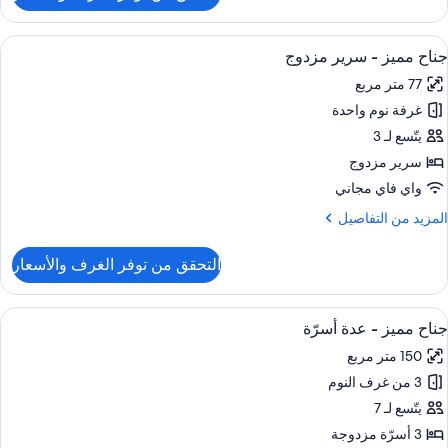
رفة
ستعراض
أغطية فراش متميزة وميني بار وخزنة داخل
9
رير
جناح مميز - سرير مزدوج
ميع
بير
77 متر مربع
(Sax
ور
Queen
غرفة نوم واحدة
ناح
ميز
يتّسع لـ 3
سرير مزدوج
رير
واي فاي مجاني
زدوج
لمزيد
المزيد من التفاصيل
ن
لتفاصيل
التحقق من توفر الغرف والأسعار
ن
ناح
ميز
ستعراض
أغطية فراش متميزة وميني بار وخزنة داخل
10
جناح مميز - عدة أسرّة
ميع
رير
150 متر مربع
ور
زدوج
3 من غرف النوم
ناح
ميز
يتّسع لـ 7
3 أسرّة مزدوجة