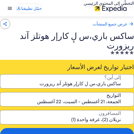
التخطّي إلى المحتوى الرئيسي
حمّل تطبيقنا
عرض جميع المنشآت
ساكس باري،س لٕ كارإر هوتلز آند
ريزورت
نشأة
ندقية
صنفة
اختيار تواريخ لعرض الأسعار
ـ
إلى أين؟
5.
جوم
التواريخ
المسافرون