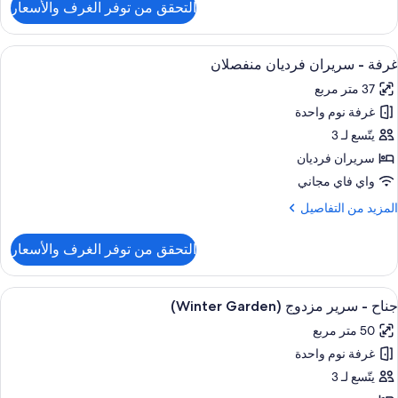
التحقق من توفر الغرف والأسعار
ن
ناح
ونيور
ستعراض
أغطية فراش متميزة وميني بار وخزنة داخل
5
غرفة - سريران فرديان منفصلان
ميع
ريران
37 متر مربع
ور
رديان
نفصلان
غرفة نوم واحدة
رفة
يتّسع لـ 3
ريران
سريران فرديان
رديان
واي فاي مجاني
نفصلان
لمزيد
المزيد من التفاصيل
ن
لتفاصيل
التحقق من توفر الغرف والأسعار
ن
رفة
ستعراض
أغطية فراش متميزة وميني بار وخزنة داخل
9
ريران
جناح - سرير مزدوج (Winter Garden)
ميع
رديان
50 متر مربع
ور
نفصلان
غرفة نوم واحدة
ناح
يتّسع لـ 3