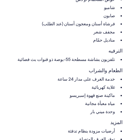
شامبو
صابون
فرشاة أسنان ومعجون أسنان (عند الطلب)
مجفف شعر
مناديل حمّام
الترفيه
تلفزيون بشاشة مسطحة 55-بوصة ذو قنوات بث فضائية
الطعام والشراب
خدمة الغرف على مدار 24 ساعة
غلاية كهربائية
ماكينة صنع قهوة إسبريسو
مياه معبأة مجانية
وحدة ميني بار
المزيد
أرضيات مزودة بنظام تدفئة
توفر الغرف المتصلة