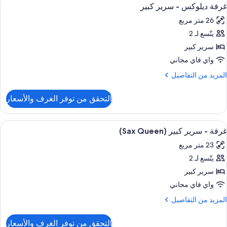
ستعراض
wit
7
غرفة ديلوكس - سرير كبير
ميع
رير
Cit
26 متر مربع
لكي
ور
View
(Sax
يتّسع لـ 2
رفة
Kin
يلوكس
سرير كبير
Roo
wit
واي فاي مجاني
Cit
رير
لمزيد
المزيد من التفاصيل
View
بير
ن
لتفاصيل
التحقق من توفر الغرف والأسعار
ن
رفة
يلوكس
ستعراض
أغطية فراش متميزة وميني بار وخزنة داخل
6
غرفة - سرير كبير (Sax Queen)
ميع
رير
23 متر مربع
بير
ور
يتّسع لـ 2
رفة
سرير كبير
رير
واي فاي مجاني
بير
لمزيد
المزيد من التفاصيل
(Sax
ن
لتفاصيل
Queen
التحقق من توفر الغرف والأسعار
ن