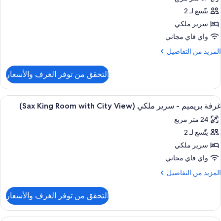
لكي
ور
يتّسع لـ 2
رفة
سرير ملكي
رير
واي فاي مجاني
لكي
لمزيد
المزيد من التفاصيل
(Prestig
ن
لتفاصيل
التحقق من توفر الغرف والأسعار
ن
رفة
ستعراض
أغطية فراش متميزة وميني بار وخزنة داخل
5
رير
غرفة بريميم - سرير ملكي (Sax King Room with City View)
ميع
لكي
24 متر مربع
(Presti
ور
يتّسع لـ 2
رفة
ريميم
سرير ملكي
واي فاي مجاني
رير
لمزيد
المزيد من التفاصيل
لكي
ن
(Sax
لتفاصيل
التحقق من توفر الغرف والأسعار
ن
Kin
رفة
Roo
ريميم
أغطية فراش متميزة وميني بار وخزنة داخل