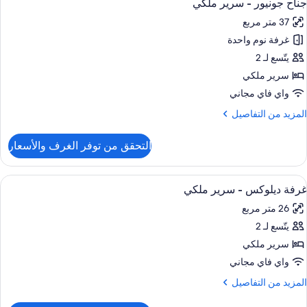
6
رير
(Sax
جناح جونيور - سرير ملكي
ميع
لكي
Kin
37 متر مربع
ور
Roo
جهيزات
غرفة نوم واحدة
ناح
ذوي
ونيور
يتّسع لـ 2
لاحتياجات
Mobilit
لخاصة
سرير ملكي
Accessible
(Sax
رير
واي فاي مجاني
Kin
لكي
Roo
لمزيد
المزيد من التفاصيل
ن
Mobilit
لتفاصيل
التحقق من توفر الغرف والأسعار
Accessible
ن
ناح
ونيور
ستعراض
أغطية فراش متميزة وميني بار وخزنة داخل
6
غرفة ديلوكس - سرير ملكي
ميع
رير
26 متر مربع
لكي
ور
يتّسع لـ 2
رفة
يلوكس
سرير ملكي
واي فاي مجاني
رير
لمزيد
المزيد من التفاصيل
لكي
ن
لتفاصيل