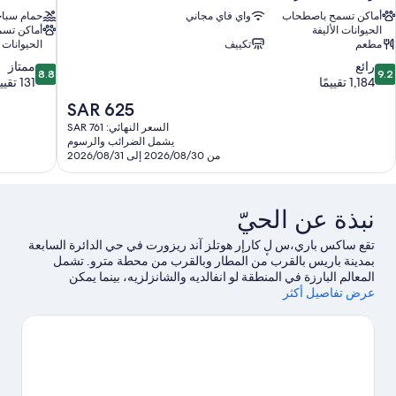
أماكن تسمح باصطحاب
واي فاي مجاني
حمام سباح
الحيوانات الأليفة
أماكن تس
مطعم
تكييف
الحيوانات ا
8.8
9.
رائع
ممتاز
8.8
9.2
ن
من
1,184 تقييمًا
131 تقييمًا
10،
10،
السعر
SAR 625
ائع،
ممتاز،
الحالي
السعر النهائي: SAR 761
131
1,18
هو
يشمل الضرائب والرسوم
قييمًا
تقييمًا
SAR
من 2026/08/30 إلى 2026/08/31
625
نبذة عن الحيّ
تقع ساكس باري،س لٕ كارإر هوتلز آند ريزورت في حي الدائرة السابعة
بمدينة باريس بالقرب من المطار وبالقرب من محطة مترو. تشمل
المعالم البارزة في المنطقة لو انفالديه والشانزلزيه، بينما يمكن
عرض تفاصيل أكثر
للمسافرين الراغبين في مشاهدة بعض من المعالم الثقافية زيارة متحف
اللوفر.لا تفوت زيارة حدائق لوكسمبورغ.اغتنم فرصة استكشاف المنطقة
بغرض الاستمتاع بخوض تجارب مثيرة في المياه مثل جولات
بالقارب.
تفضل بزيارة أدلتنا للسفر إلى باريس