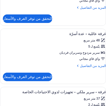
واي فاي مجاني
سرّة
لمزيد
المزيد من التفاصيل
ن
لتفاصيل
التحقق من توفر الغرف والأسعار
ن
رفة
ائلية
ستعراض
أغطية فراش متميزة وميني بار وخزنة داخل
6
غرفة عائلية - عدة أسرّة
ميع
دة
48 متر مربع
سرّة
ور
يتّسع لـ 5
رفة
ائلية
سرير مزدوج‫‬ وسريران فرديان
واي فاي مجاني
دة
لمزيد
المزيد من التفاصيل
سرّة
ن
لتفاصيل
التحقق من توفر الغرف والأسعار
ن
رفة
ائلية
ستعراض
منطقة المعيشة
7
غرفة - سرير ملكي - تجهيزات لذوي الاحتياجات الخاصة
ميع
دة
37 متر مربع
سرّة
ور
يتّسع لـ 2
رفة