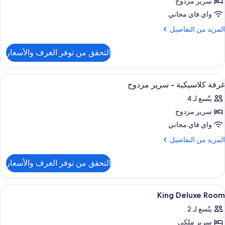
رير
سرير مزدوج
زدوج
واي فاي مجاني
(Winter
لمزيد
المزيد من التفاصيل
Garden
ن
لتفاصيل
التحقق من توفر الغرف والأسعار
ن
ناح
ستعراض
أغطية فراش متميزة وميني بار وخزنة داخل
4
رير
غرفة كلاسيكية - سرير مزدوج
ميع
زدوج
يتّسع لـ 4
ور
(Winter
Garden
سرير مزدوج
رفة
لاسيكية
واي فاي مجاني
لمزيد
المزيد من التفاصيل
رير
ن
لتفاصيل
زدوج
التحقق من توفر الغرف والأسعار
ن
رفة
لاسيكية
ستعراض
أغطية فراش متميزة وميني بار وخزنة داخل
5
King Deluxe Room
ميع
رير
يتّسع لـ 2
ور
زدوج
سرير ملكي
Kin