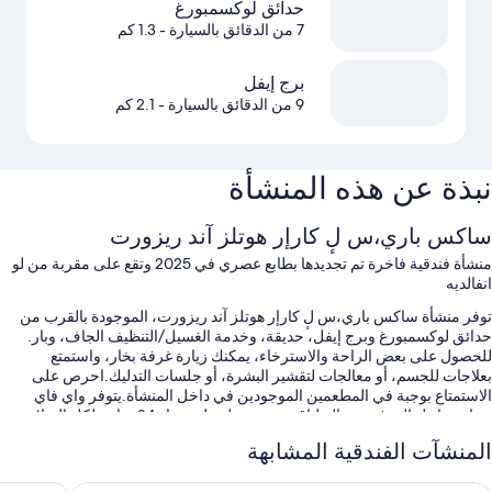
حدائق لوكسمبورغ
7 من الدقائق بالسيارة
- 1.3 كم
برج إيفل
9 من الدقائق بالسيارة
- 2.1 كم
نبذة عن هذه المنشأة
ساكس باري،س لٕ كارإر هوتلز آند ريزورت
منشأة فندقية فاخرة تم تجديدها بطابع عصري في 2025 وتقع على مقربة من لو
انفالديه
توفر منشأة ساكس باري،س لٕ كارإر هوتلز آند ريزورت، الموجودة بالقرب من
حدائق لوكسمبورغ وبرج إيفل، حديقة، وخدمة الغسيل/التنظيف الجاف، وبار.
للحصول على بعض الراحة والاسترخاء، يمكنك زيارة غرفة بخار، واستمتع
بعلاجات للجسم، أو معالجات لتقشير البشرة، أو جلسات التدليك.احرص على
الاستمتاع بوجبة في المطعمين الموجودين في داخل المنشأة.يتوفر واي فاي
مجاني داخل الغرفة، وصالة لياقة بدنية تعمل على مدار 24 ساعة لكل النزلاء.
المنشآت الفندقية المشابهة
ستستمتع أيضًا بالامتيازات التالية في أثناء إقامتك:
حمام سباحة مكشوف