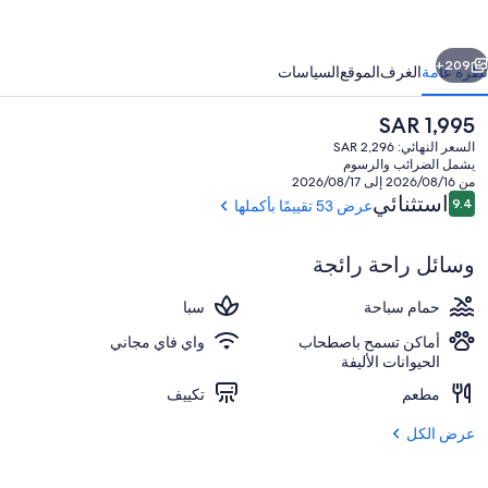
وتلز
ند
ابق
التالي
يزورت
209+
نظرة عامة
الغرف
الموقع
السياسات
السعر
SAR 1,995
الحالي
السعر النهائي: SAR 2,296
هو
يشمل الضرائب والرسوم
SAR
من 2026/08/16 إلى 2026/08/17
1,995
التقييمات
استثنائي
9.4
عرض 53 تقييمًا بأكملها
9.4 من 10
وسائل راحة رائجة
مطعم
حمام سباحة
سبا
أماكن تسمح باصطحاب
واي فاي مجاني
الحيوانات الأليفة
مطعم
تكييف
عرض الكل