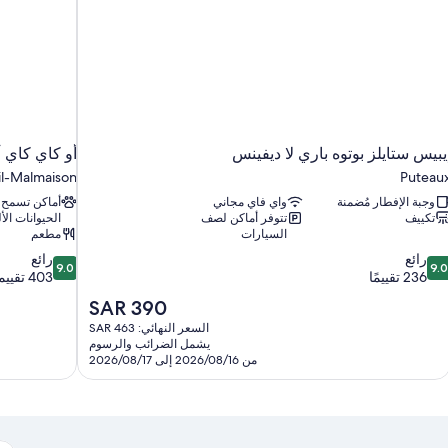
يبيس ستايلز بوتوه باري لا ديفينس
أو كاي كاي أ
il-Malmaison
Puteau
وجبة الإفطار مُضمنة
واي فاي مجاني
أماكن تسمح
تكييف
تتوفر أماكن لصف
الحيوانات الأل
السيارات
مطعم
9.0
9.
رائع
رائع
9.0
9.0
ن
من
236 تقييمًا
403 تقييمات
10،
10،
السعر
SAR 390
ائع،
رائع،
الحالي
السعر النهائي: SAR 463
403
23
هو
يشمل الضرائب والرسوم
قييمًا
تقييمات
SAR
من 2026/08/16 إلى 2026/08/17
390