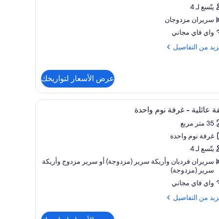
يتّسع لـ 4
سريران مزدوجان
واي فاي مجاني
زيد
زيد من التفاصيل
فاصيل
عرض الأسعار لتواريخك
ديو
تعراض
هيزات عازلة للصوت وواي فاي مجانًا
أغطية فراش متميزة وخزنة داخل الغرفة وتجهيزات عا
8
 عائلية - غرفة نوم واحدة
يع
35 متر مربع
ر
غرفة نوم واحدة
ة
لية
يتّسع لـ 4
سريران فرديان‫‬ وأريكة سرير (مزدوجة)‫‬ أو سرير مزدوج‫‬ وأريكة
سرير (مزدوجة)
فة
م
واي فاي مجاني
حدة
زيد
زيد من التفاصيل
فاصيل