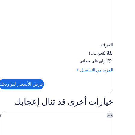
الغرفة
يتّسع لـ 10
واي فاي مجاني
المزيد
المزيد من التفاصيل
من
التفاصيل
عرض الأسعار لتواريخك
عن
الغرفة
خيارات أخرى قد تنال إعجابك
أوكو هوتلز باريس لا ديفينس
إ
إعلان
إ