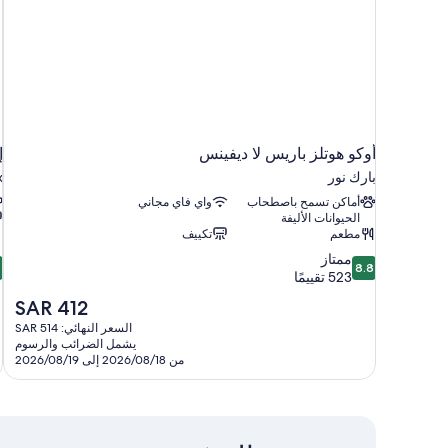
أوكو هوتلز باريس لا ديفينس
إ
بارك نور
x
أماكن تسمح باصطحاب
واي فاي مجاني
الحيوانات الأليفة
مطعم
تكييف
0
8.8
ممتاز
8.8
من
م
523 تقييمًا
10،
السعر
SAR 412
ممتاز،
ر
الحالي
السعر النهائي: SAR 514
6
523
هو
يشمل الضرائب والرسوم
تقييمًا
ت
SAR
من 2026/08/18 إلى 2026/08/19
412