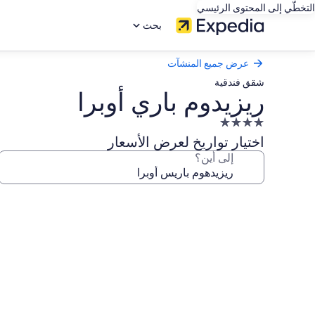
التخطّي إلى المحتوى الرئيسي
بحث
عرض جميع المنشآت
شقق فندقية
ريزيدوم باري أوبرا
منشأة
فندقية
اختيار تواريخ لعرض الأسعار
مصنفة
إلى أين؟
بـ
4.0
معرض
نجوم
صور
ريزيدوم
باري
أوبرا