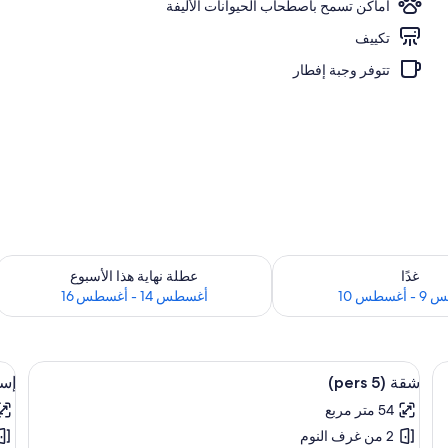
أماكن تسمح باصطحاب الحيوانات الأليفة
تكييف
تتوفر وجبة إفطار
 لغد للفترة أغسطس 9 - أغسطس 10
تحقق من مدى التوفر لعطلة نهاية هذا الأسبوع للفت
غدًا
عطلة نهاية هذا الأسبوع
سطس 10
أغسطس 14 - أغسطس 16
استعراض
غرفة وتجهيزات عازلة للصوت وواي فاي مجانًا
اس
أغطية فراش متميزة وخزنة داخل الغرفة وتج
7
شقة (5 pers)
إستديو 
جميع
جم
54 متر مربع
صور
صو
2 من غرف النوم
شقة
إس