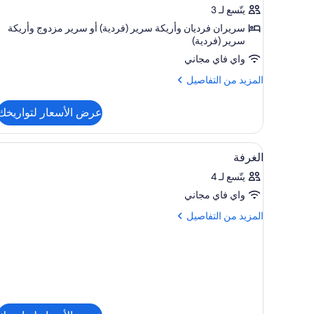
(Executive
يتّسع لـ 3
Duplex)
سريران فرديان‫‬ وأريكة سرير (فردية)‫‬ أو سرير مزدوج‫‬ وأريكة
سرير (فردية)
واي فاي مجاني
المزيد
المزيد من التفاصيل
من
التفاصيل
عرض الأسعار لتواريخك
عن
شقة
(Executive
استعراض
أغطية فراش متميزة وخزنة داخل ال
10
Duplex)
الغرفة
جميع
يتّسع لـ 4
صور
واي فاي مجاني
الغرفة
المزيد
المزيد من التفاصيل
من
التفاصيل
عن
الغرفة