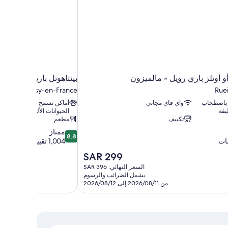
و أوتلز باري رويل - مالميزون
بينتاهوتل باريس مطار 
Roissy-en-France
Rue
 باصطحاب
واي فاي مجاني
أماكن تسمح باصطحاب
يفة
الحيوانات الأليفة
تكييف
مطعم
8.8
ممتاز
8.8
من
1,004 تقييمات
10،
السعر
SAR 299
ممتاز،
الحالي
السعر النهائي: SAR 396
1,004
هو
يشمل الضرائب والرسوم
تقييمات
SAR
من 2026/08/11 إلى 2026/08/12
299