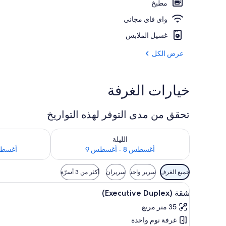
مطبخ
واي فاي مجاني
إطلالة الغرفة
غسيل الملابس
عرض الكل
خيارات الغرفة
تحقق من مدى التوفر لهذه التواريخ
تحقق من مدى التوفر لليلة للفترة أغسطس 8 - أغسطس 9
تحقق من مدى التوفر
الليلة
أغسطس 8 - أغسطس 9
أغسطس 9 - أغ
عوامل
جميع الغرف
سرير واحد
سريران
أكثر من 3 أسرّة
التصفية
استعراض
أغطية فراش متميزة وخزنة داخل ال
المتاحة
7
شقة (Executive Duplex)
جميع
للغرف
35 متر مربع
صور
غرفة نوم واحدة
شقة