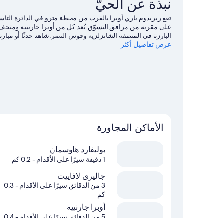
نبذة عن الحيّ
تقع ريزيدوم باري أوبرا ‏بالقرب من محطة مترو في الدائرة التاس
على مقربة من مرافق التسوّق.يُعد كل من أوبرا جارنييه ومتحف ا
البارزة في المنطقة الشانزلزيه وقوس النصر.شاهد حدثًا أو مبا
عرض تفاصيل أكثر
وهو حدائق لوكسمبورغ.
تفضل بزيارة أدلتنا للسفر إلى باريس
الأماكن المجاورة
بوليفارد هاوسمان
1 دقيقة سيرًا على الأقدام
- 0.2 كم
جاليرى لافاييت
3 من الدقائق سيرًا على الأقدام
- 0.3
كم
أوبرا جارنييه
5 من الدقائق سيرًا على الأقدام
- 0.4