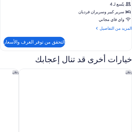
ونيور
يتّسع لـ 4
سرير كبير‫‬ وسريران فرديان
واي فاي مجاني
لمزيد
المزيد من التفاصيل
ن
لتفاصيل
التحقق من توفر الغرف والأسعار
ن
ناح
ونيور
خيارات أخرى قد تنال إعجابك
كزجيوتيف هوتل باريس جينيفيليرز
بينتاهوتل
إعلان
إعلان