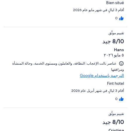
Bien situé
أقام 3 ليالٍ في شهر مايو عام 2026
0
تقييم موثَّق
8/10 جيد
Hans
٥ مايو ٢٠٢٦
عناصر نالت الإعجاب: ⁦النظافة⁩، و⁦العاملون ومستوى الخدمة⁩، و⁦حالة المنشأة
ومرافقها⁩
الترجمة باستخدام Google
Fint hotel
أقام 3 ليالٍ في شهر أبريل عام 2026
0
تقييم موثَّق
8/10 جيد
Cristina