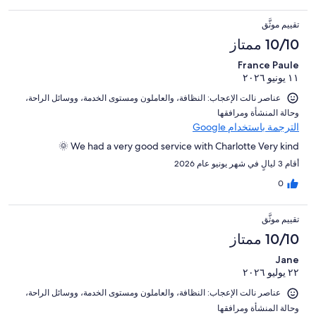
truly enhanced our experience. The outstanding hospitality and
personalized service made our visit even more memorable. I
تقييم موثَّق
would highly recommend this hotel to anyone visiting Paris and
would gladly stay here again.
10/10 ممتاز
France Paule
١١ يونيو ٢٠٢٦
عناصر نالت الإعجاب: ⁦النظافة⁩، و⁦العاملون ومستوى الخدمة⁩، و⁦وسائل الراحة⁩،
و⁦حالة المنشأة ومرافقها⁩
الترجمة باستخدام Google
We had a very good service with Charlotte Very kind 🌞
أقام 3 ليالٍ في شهر يونيو عام 2026
0
تقييم موثَّق
10/10 ممتاز
Jane
٢٢ يوليو ٢٠٢٦
عناصر نالت الإعجاب: ⁦النظافة⁩، و⁦العاملون ومستوى الخدمة⁩، و⁦وسائل الراحة⁩،
و⁦حالة المنشأة ومرافقها⁩