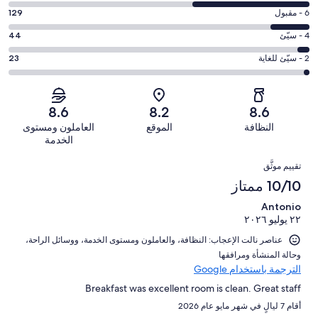
التصنيف
-
درجة
6 - مقبول
129
8
ممتاز.
التصنيف
-
درجة
4 - سيّئ
44
417
6
جيد.
التصنيف
من
-
درجة
2 - سيّئ للغاية
23
399
4
أصل
مقبول.
التصنيف
من
-
1012
129
2
أصل
سيّئ.
من
من
-
1012
8.6
8.2
8.6
44
تقييمات
أصل
سيّئ
من
من
النظافة
الموقع
العاملون ومستوى
النزلاء
1012
للغاية.
تقييمات
أصل
الخدمة
من
23
النزلاء
1012
التقييمات
تقييمات
من
تقييم موثَّق
من
النزلاء
أصل
10/10 ممتاز
تقييمات
1012
النزلاء
Antonio
من
٢٢ يوليو ٢٠٢٦
تقييمات
النزلاء
عناصر نالت الإعجاب: ⁦النظافة⁩، و⁦العاملون ومستوى الخدمة⁩، و⁦وسائل الراحة⁩،
و⁦حالة المنشأة ومرافقها⁩
الترجمة باستخدام Google
Breakfast was excellent room is clean. Great staff
أقام 7 ليالٍ في شهر مايو عام 2026