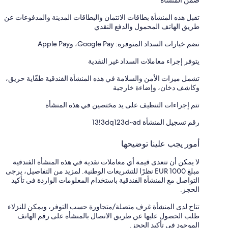
ضمن المنشأة
تقبل هذه المنشأة بطاقات الائتمان والبطاقات المدينة والمدفوعات عن
طريق الهاتف المحمول والدفع النقدي
تضم خيارات السداد المتوفرة: Google Pay، وApple Pay
يتوفر إجراء معاملات السداد غير النقدية
تشمل ميزات الأمن والسلامة في هذه المنشأة الفندقية طفّاية حريق،
وكاشف دخان، وإضاءة خارجية
تتم إجراءات التنظيف على يد مختصين في هذه المنشأة
رقم تسجيل المنشأة ⁦13!3dq123d~ad⁩
أمور يجب علينا توضيحها
لا يمكن أن تتعدى قيمة أي معاملات نقدية في هذه المنشأة الفندقية
مبلغ EUR 1000 نظرًا للتشريعات الوطنية. لمزيد من التفاصيل، يرجى
التواصل مع المنشأة الفندقية باستخدام المعلومات الواردة في تأكيد
الحجز.
تتاح لدى المنشأة غرف متصلة/متجاورة حسب التوفر، ويمكن للنزلاء
طلب الحصول عليها عن طريق الاتصال بالمنشأة على رقم الهاتف
الموجود في تأكيد الحجز.