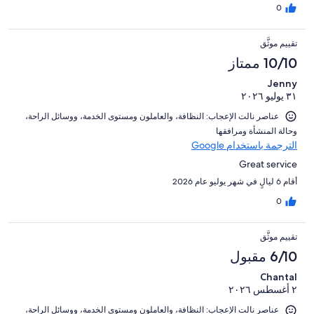
0
تقييم موثَّق
10/10 ممتاز
Jenny
٣١ يوليو ٢٠٢٦
عناصر نالت الإعجاب: ⁦النظافة⁩، و⁦العاملون ومستوى الخدمة⁩، و⁦وسائل الراحة⁩،
و⁦حالة المنشأة ومرافقها⁩
الترجمة باستخدام Google
Great service
أقام 6 ليالٍ في شهر يوليو عام 2026
0
تقييم موثَّق
6/10 مقبول
Chantal
٢ أغسطس ٢٠٢٦
عناصر نالت الإعجاب: ⁦النظافة⁩، و⁦العاملون ومستوى الخدمة⁩، و⁦وسائل الراحة⁩،