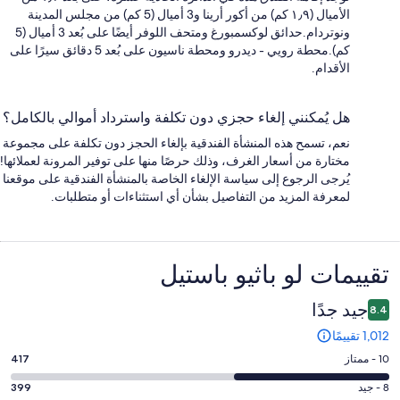
الأميال (١٫٩ كم) من أكور أرينا و3 أميال (5 كم) من مجلس المدينة
ونوتردام.حدائق لوكسمبورغ ومتحف اللوفر أيضًا على بُعد 3 أميال (5
كم).محطة رويي - ديدرو ومحطة ناسيون على بُعد 5 دقائق سيرًا على
الأقدام.
هل يُمكنني إلغاء حجزي دون تكلفة واسترداد أموالي بالكامل؟
نعم، تسمح هذه المنشأة الفندقية بإلغاء الحجز دون تكلفة على مجموعة
مختارة من أسعار الغرف، وذلك حرصًا منها على توفير المرونة لعملائها!
يُرجى الرجوع إلى سياسة الإلغاء الخاصة بالمنشأة الفندقية على موقعنا
لمعرفة المزيد من التفاصيل بشأن أي استثناءات أو متطلبات.
التقييمات
تقييمات ⁦لو باثيو باستيل⁩
جيد جدًا
8.4
1,012 تقييمًا
درجة
10 - ممتاز
417
التصنيف
درجة
8 - جيد
399
10