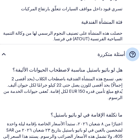
تسري قيود داخل مواقف السيارات تتعلّق بارتفاع المركبات
فئة المنشأة الفندقية
حصلت هذه المنشأة على تصنيف النجوم الرسمي لها من وكالة التنمية
السياحية الفرنسية (ATOUT) في فرنسا.
أسئلة متكررة
هل لو باثيو باستيل مناسبة لاصطحاب الحيوانات الأليفة؟
نعم، تسمح هذه المنشأة الفندقية باصطحاب الكلاب (بحد أقصى 2
إجمالًا) بحد أقصى للوزن يصل حتى 22 كيلو جرامًا لكل حيوان أليف.
يُدفع مبلغ تأمين قدره EUR 150 لكل إقامة. تُعفى حيوانات الخدمة من
الرسوم.
ما تكلفة الإقامة في لو باثيو باستيل؟
اعتبارًا من ٨ شعبان ٢٠٢٦، ستبدأ الأسعار الخاصة بإقامة ليلة واحدة
لشخصين بالغين في لو باثيو باستيل بتاريخ ٢٣ شعبان ٢٠٢٦ من SAR
405، ولا تشمل هذه الأسعار الضرائب والرسوم. يستند هذا السعر إلى