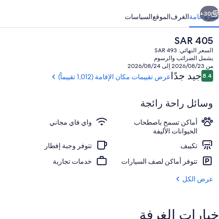
ابق
التالي
30+
نظرة عامة
الغرف
الموقع
السياسات
السعر
SAR 405
الحالي
السعر النهائي: SAR 493
هو
يشمل الضرائب والرسوم
SAR
من 2026/08/23 إلى 2026/08/24
405
التقييمات
جيد جدًا
8.4
عرض تقييمات مكان الإقامة (1,012 تقييماً)
8.4 من 10
وسائل راحة رائجة
حديقة
أماكن تسمح باصطحاب
واي فاي مجاني
الحيوانات الأليفة
تكييف
تتوفر وجبة إفطار
تتوفر أماكن لصف السيارات
خدمات تجارية
عرض الكل
خيارات الغرفة