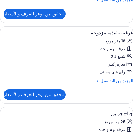
المزيد من التفاصيل
ن
لتفاصيل
التحقق من توفر الغرف والأسعار
ن
رفة
زدوجة
ستعراض
ملاءات للفراش لا تسبب الحساسية وخزنة دا
4
لاسيكية
غرفة تننفيذية مزدوجة
ميع
18 متر مربع
ور
غرفة نوم واحدة
رفة
ننفيذية
يتّسع لـ 2
زدوجة
سرير كبير
واي فاي مجاني
لمزيد
المزيد من التفاصيل
ن
لتفاصيل
التحقق من توفر الغرف والأسعار
ن
رفة
ننفيذية
ستعراض
ملاءات للفراش لا تسبب الحساسية وخزنة دا
7
زدوجة
جناح جونيور
ميع
25 متر مربع
ور
غرفة نوم واحدة
ناح