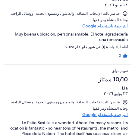
١٨ مايو ٢٠٢٦
عناصر نالت الإعجاب: ⁦النظافة⁩، و⁦العاملون ومستوى الخدمة⁩، و⁦وسائل الراحة⁩،
و⁦حالة المنشأة ومرافقها⁩
الترجمة باستخدام Google
Muy buena ubicación, personal amable. El hotel agradecería
una renovación.
أقام ليلة واحدة (1) في شهر مايو عام 2026
0
تقييم موثَّق
10/10 ممتاز
Lia
٢٣ يوليو ٢٠٢٦
عناصر نالت الإعجاب: ⁦النظافة⁩، و⁦العاملون ومستوى الخدمة⁩، و⁦وسائل الراحة⁩،
و⁦حالة المنشأة ومرافقها⁩
الترجمة باستخدام Google
Le Patio Bastille is a wonderful hotel for many reasons. Its
location is fantastic - so near tons of restaurants, the metro, and
Place de la Nation. The hotel itself has spacious, clean, air