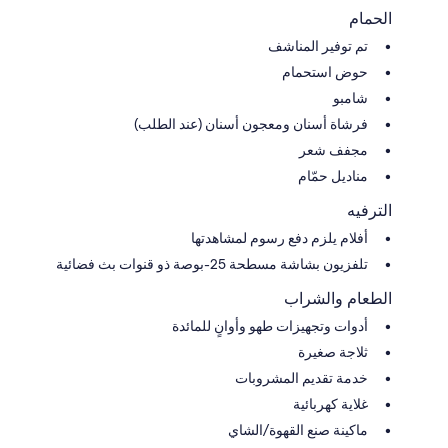
الحمام
تم توفير المناشف
حوض استحمام
شامبو
فرشاة أسنان ومعجون أسنان (عند الطلب)
مجفف شعر
مناديل حمّام
الترفيه
أفلام يلزم دفع رسوم لمشاهدتها
تلفزيون بشاشة مسطحة 25-بوصة ذو قنوات بث فضائية
الطعام والشراب
أدوات وتجهيزات طهو وأوانٍ للمائدة
ثلاجة صغيرة
خدمة تقديم المشروبات
غلاية كهربائية
ماكينة صنع القهوة/الشاي