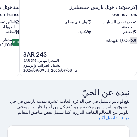
إكزجيوتيف هوتل باريس جينيفيليرز
بينتاهوتل
-en-France
Gennevilliers
خدمة صف السيارات
واي فاي مجاني
أماكن تس
مُضمنة
الحيوانات ا
مطعم
تكييف
مطعم
8.8
6.
ممتاز
1,006 تقييمات
6.8
8.8
ن
من
1,004 تقييمات
10،
10،
السعر
SAR 243
1,00
ممتاز،
الحالي
السعر النهائي: SAR 315
قييمات
1,004
هو
يشمل الضرائب والرسوم
تقييمات
SAR
من 2026/09/08 إلى 2026/09/09
243
نبذة عن الحيّ
تقع لو باثيو باستيل في حي الدائرة الحادية عشرة بمدينة باريس في حي
التسوق وبالقرب من محطة مترو. يُعد كل من أوبرا جارنييه ومتحف
اللوفر من المعالم الثقافية البارزة، كما تشمل بعض مناطق المعالم
عرض تفاصيل أكثر
البارزة في المنطقة نوتردام والشانزلزيه.لا تفوت زيارة كل من حدائق
لوكسمبورغ وديزني لاند® باريس.
تفضل بزيارة أدلتنا للسفر إلى باريس