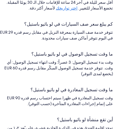
أقل سعر لليلة في آخر 24 ساعة للإقامات خلال الـ 30 يومًا المقبلة.
تخضع الأسعار للتغيير.
اختر تواريخك
لأسعار أكثر دقة.
كم يبلغ سعر صف السيارات في لو باثيو باستيل؟
تتوفر خدمة صف السيارة بمعرفة النزيل في مقابل رسم قدره EUR 29
في اليوم.تتوفر أماكن صف سيارات محدودة.
ما وقت تسجيل الوصول في لو باثيو باستيل؟
وقت بدء تسجيل الوصول: 3 عصراً؛ وقت انتهاء تسجيل الوصول: أي
وقت. تتوفر خدمة تسجيل الوصول المبكّر مقابل رسم قدره EUR 60
(يخضع لمدى التوفر)
ما وقت تسجيل المغادرة في لو باثيو باستيل؟
وقت تسجيل المغادرة في ظهرا.سيتم احتساب رسم قدره EUR 90
على إتمام إجراءات المغادرة المتأخرة (حسب التوفر).
أين تقع منشأة لو باثيو باستيل؟
توجد إقامة الفندق هذه في الدائرة الحادية عشرة، على بُعد ١٫٢ من