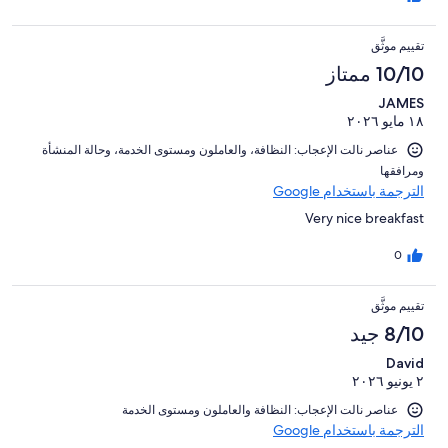
تقييم موثَّق
10/10 ممتاز
JAMES
١٨ مايو ٢٠٢٦
عناصر نالت الإعجاب: ⁦النظافة⁩، و⁦العاملون ومستوى الخدمة⁩، و⁦حالة المنشأة
ومرافقها⁩
الترجمة باستخدام Google
Very nice breakfast
0
تقييم موثَّق
8/10 جيد
David
٢ يونيو ٢٠٢٦
عناصر نالت الإعجاب: ⁦النظافة⁩ و⁦العاملون ومستوى الخدمة⁩
الترجمة باستخدام Google