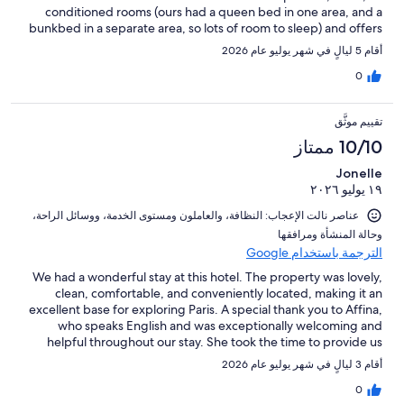
conditioned rooms (ours had a queen bed in one area, and a
bunkbed in a separate area, so lots of room to sleep) and offers
a great buffet breakfast. It also has two beautiful courtyards that
أقام 5 ليالٍ في شهر يوليو عام 2026
feel like secret gardens. Finally, the staff is incredibly warm,
welcoming, and helpful. We can't say enough about our stay at
0
this hotel and would wholeheartedly recommend it to anyone
traveling to Paris. Heads-up to families with kids: This is a great
تقييم موثَّق
choice because of the room layouts and bed options available,
as well as because of the breakfast.
10/10 ممتاز
Jonelle
١٩ يوليو ٢٠٢٦
عناصر نالت الإعجاب: ⁦النظافة⁩، و⁦العاملون ومستوى الخدمة⁩، و⁦وسائل الراحة⁩،
و⁦حالة المنشأة ومرافقها⁩
الترجمة باستخدام Google
We had a wonderful stay at this hotel. The property was lovely,
clean, comfortable, and conveniently located, making it an
excellent base for exploring Paris. A special thank you to Affina,
who speaks English and was exceptionally welcoming and
helpful throughout our stay. She took the time to provide us
with detailed recommendations on the best ways to get around
أقام 3 ليالٍ في شهر يوليو عام 2026
the city, navigate public transportation, and make the most of
our time in Paris. Her local knowledge and thoughtful guidance
0