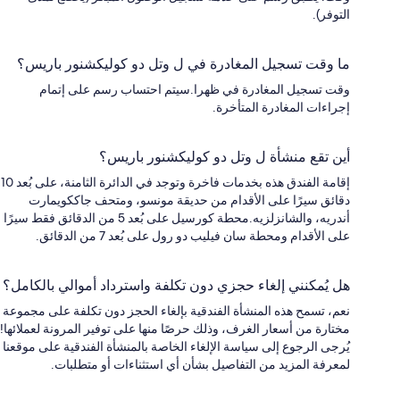
التوفر).
ما وقت تسجيل المغادرة في ل وتل دو كوليكشنور باريس؟
وقت تسجيل المغادرة في ظهرا.سيتم احتساب رسم على إتمام
إجراءات المغادرة المتأخرة.
أين تقع منشأة ل وتل دو كوليكشنور باريس؟
إقامة الفندق هذه بخدمات فاخرة وتوجد في الدائرة الثامنة، على بُعد 10
دقائق سيرًا على الأقدام من حديقة مونسو، ومتحف جاككويمارت
أندريه، والشانزلزيه.محطة كورسيل على بُعد 5 من الدقائق فقط سيرًا
على الأقدام ومحطة سان فيليب دو رول على بُعد 7 من الدقائق.
هل يُمكنني إلغاء حجزي دون تكلفة واسترداد أموالي بالكامل؟
نعم، تسمح هذه المنشأة الفندقية بإلغاء الحجز دون تكلفة على مجموعة
مختارة من أسعار الغرف، وذلك حرصًا منها على توفير المرونة لعملائها!
يُرجى الرجوع إلى سياسة الإلغاء الخاصة بالمنشأة الفندقية على موقعنا
لمعرفة المزيد من التفاصيل بشأن أي استثناءات أو متطلبات.