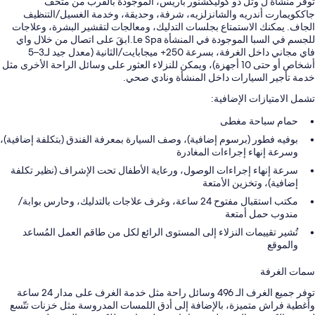
توفر منشأة ل وتل دو كوليكشنور باريس، الموجودة بالقرب من متحف
جاككويمارت أندريه والشانزلزيه، شرفة، وحديقة، وخدمة الغسيل/التنظيف
الجاف. يمكنك الاستمتاع بجلسات التدليك، ومعالجات لتقشير البشرة، وعلاجات
للجسم في السبا الموجودة في المنشأة Le Spa.ابقَ على اتصال من خلال واي
فاي مجاني داخل الغرفة، بسرعة 250+ ميجابايت/الثانية (معدل جيد لـ3–5
أشخاص أو حتى 10 أجهزة)، ويمكن للنزلاء العثور على وسائل الراحة الأخرى مثل
خدمة تأجير السيارات داخل المنشأة ونادي صحي.
تشمل الامتيازات الإضافية:
حمام سباحة مغطى
بوفيه فطور (برسوم إضافية)، وصف السيارة بمعرفة الفندق (بتكلفة إضافية)،
وسرعة إنهاء إجراءات المغادرة
سرعة إنهاء إجراءات الوصول، ورعاية الأطفال تحت الإشراف (نظير تكلفة
إضافية)، وتخزين الأمتعة
مكتب استقبال مفتوح 24 ساعة، وغرف علاجات بالتدليك، وحارس بوابة/
مندوب حمل أمتعة
تُشير تقييمات النزلاء إلى المستوى الرائع لكل من طاقم العمل المُساعد
والموقع
سمات الغرفة
توفر جميع الغرف الـ 496 وسائل راحة مثل خدمة الغرف على مدار 24 ساعة
وأغطية فراش متميزة، بالإضافة إلى أدق اللمسات المدروسة مثل خزنات تتّسع