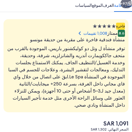
97+
نظرة عامة
الغرف
الموقع
السياسات
منشأة
فاخرة
فندقية
ممتاز
1,008 تقييمات
8.6
مصنفة
منشأة فندقية فاخرة على مقربة من حديقة مونسو
بـ
توفر منشأة ل وتل دو كوليكشنور باريس، الموجودة بالقرب من
5.0
متحف جاككويمارت أندريه والشانزلزيه، شرفة، وحديقة،
نجوم
وخدمة الغسيل/التنظيف الجاف. يمكنك الاستمتاع بجلسات
المنشأة من الخارج
التدليك، ومعالجات لتقشير البشرة، وعلاجات للجسم في السبا
الموجودة في المنشأة Le Spa.ابقَ على اتصال من خلال واي
فاي مجاني داخل الغرفة، بسرعة 250+ ميجابايت/الثانية
(معدل جيد لـ3–5 أشخاص أو حتى 10 أجهزة)، ويمكن للنزلاء
العثور على وسائل الراحة الأخرى مثل خدمة تأجير السيارات
داخل المنشأة ونادي صحي.
السعر
SAR 1,091
الحالي
السعر النهائي: SAR 1,302