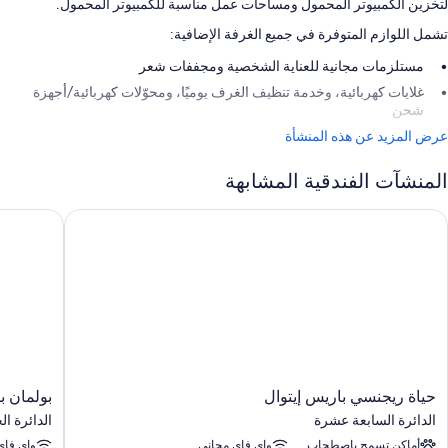
لتخزين الكمبيوتر المحمول ومساحات عمل مناسبة للكمبيوتر المحمول.
تشمل اللوازم المتوفرة في جميع الغرفة الإضافية:
مستلزمات مجانية للعناية الشخصية ومجففات شعر
غلايات كهربائية، وخدمة تنظيف الغرف يوميًا، ومحوّلات كهربائية/أجهزة
شحن
عرض المزيد عن هذه المنشأة
المنشآت الفندقية المشابهة
ياة ريجنسي باريس إيتوال
بولمان بار
حياة
بولمان
حياة ريجنسي باريس إيتوال
بولمان ب
ريجنسي
باريس
الدائرة السابعة عشرة
الدائرة ا
باريس
تور
أماكن تسمح باصطحاب
واي فاي مجاني
واي فاي
إيتوال
إيفل