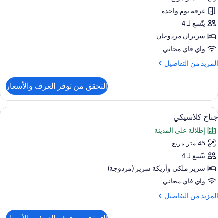
رفة
يلوكس
غرفة نوم واحدة
باعية
يتّسع لـ 4
سريران مزدوجان
ريران
واي فاي مجاني
زدوجان
لمزيد
المزيد من التفاصيل
ن
لتفاصيل
التحقق من توفر الغرف والأسعار
ن
رفة
يلوكس
ستعراض
أغطية فراش متميزة وميني بار وخزنة داخل
6
باعية
جناح كلاسيكي
ميع
إطلالة على المدينة
ور
ريران
زدوجان
45 متر مربع
ناح
لاسيكي
يتّسع لـ 4
سرير ملكي‫‬ وأريكة سرير (مزدوجة)
واي فاي مجاني
لمزيد
المزيد من التفاصيل
ن
لتفاصيل