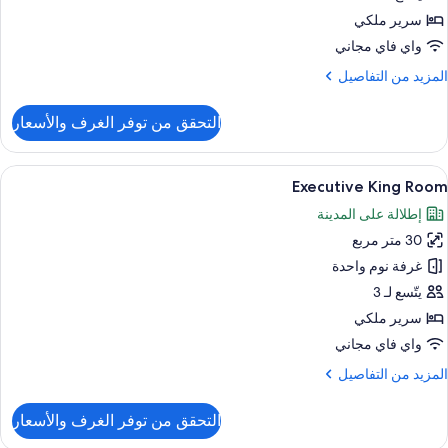
Roo
سرير ملكي
واي فاي مجاني
لمزيد
المزيد من التفاصيل
ن
لتفاصيل
التحقق من توفر الغرف والأسعار
ن
Delux
Kin
ستعراض
أغطية فراش متميزة وميني بار وخزنة داخل
7
Roo
Executive King Room
ميع
إطلالة على المدينة
ور
30 متر مربع
Executiv
Kin
غرفة نوم واحدة
Roo
يتّسع لـ 3
سرير ملكي
واي فاي مجاني
لمزيد
المزيد من التفاصيل
ن
لتفاصيل
التحقق من توفر الغرف والأسعار
ن
Executiv