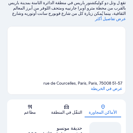
تقع ل وتل دو كوليكشنور باريس في منطقة الدائرة الثامنة بمدينة باريس
بالقرب من محطة مترو.أوبرا جارنييه ومتحف اللوفر من أبرز المعالم
الثقافية، بينما يُمكن زيارة كل من شارع فوبورج سانت أونوريه وشارع
عرض تفاصيل أكثر
ريفولي إذا كنت تنوي التسوق.يُعد كل من متحف جاككويمارت أندريه
والشانزلزيه مكانين آخرين موصى بهما للزيارة.
تفضل بزيارة أدلتنا للسفر
إلى باريس
51-57 rue de Courcelles, Paris, Paris, 75008
عرض في الخريطة
الخريطة
الأماكن المجاورة
التنقّل في المنطقة
مطاعم
حديقة مونسو