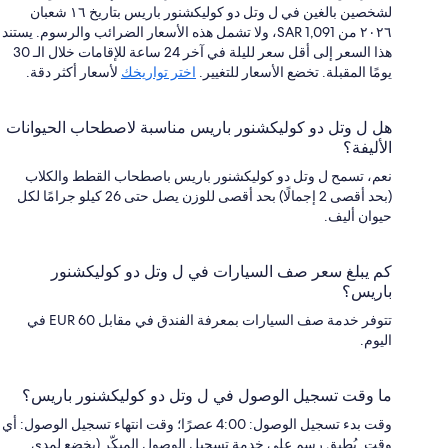
لشخصين بالغين في ل وتل دو كوليكشنور باريس بتاريخ ١٦ شعبان
٢٠٢٦ من SAR 1,091، ولا تشمل هذه الأسعار الضرائب والرسوم. يستند
هذا السعر إلى أقل سعر لليلة في آخر 24 ساعة للإقامات خلال الـ 30
يومًا المقبلة. تخضع الأسعار للتغيير.
اختر تواريخك
لأسعار أكثر دقة.
هل ل وتل دو كوليكشنور باريس مناسبة لاصطحاب الحيوانات
الأليفة؟
نعم، تسمح ل وتل دو كوليكشنور باريس باصطحاب القطط والكلاب
(بحد أقصى 2 إجمالًا) بحد أقصى للوزن يصل حتى 26 كيلو جرامًا لكل
حيوان أليف.
كم يبلغ سعر صف السيارات في ل وتل دو كوليكشنور
باريس؟
تتوفر خدمة صف السيارات بمعرفة الفندق في مقابل EUR 60 في
اليوم.
ما وقت تسجيل الوصول في ل وتل دو كوليكشنور باريس؟
وقت بدء تسجيل الوصول: 4:00 عصرًا؛ وقت انتهاء تسجيل الوصول: أي
وقت. يُطبق رسم على خدمة تسجيل الوصول المبكّر (يخضع لمدى