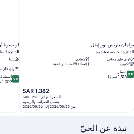
بولمان باريس تور إيفل
لو تسوبا أ
الدائرة الخامسة عشرة
الدائرة الس
واي فاي مجاني
مطعم
سبا
تكييف
صالة الألعاب الرياضية
واي فاي م
8.
ممتاز
8.8
9.6
استثنائ
ن
1,513 تقييمًا
9.6
من
1,009 تقييمات
10،
10،
متاز،
السعر
SAR 1,382
استثنائي،
1,51
الحالي
السعر النهائي: SAR 1,593
1,009
قييمًا
هو
يشمل الضرائب والرسوم
تقييمات
SAR
من 2026/08/25 إلى 2026/08/26
1,382
نبذة عن الحيّ