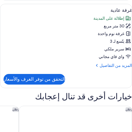
ادية
ستعراض
أغطية فراش متميزة وميني بار وخزنة داخل
7
غرفة عادية
ميع
إطلالة على المدينة
ور
30 متر مربع
رفة
ادية
غرفة نوم واحدة
يتّسع لـ 3
سرير ملكي
واي فاي مجاني
لمزيد
المزيد من التفاصيل
ن
لتفاصيل
التحقق من توفر الغرف والأسعار
ن
رفة
ادية
خيارات أخرى قد تنال إعجابك
ولمان باريس تور إيفل
لو تسوبا أو
إعلان
إعلان