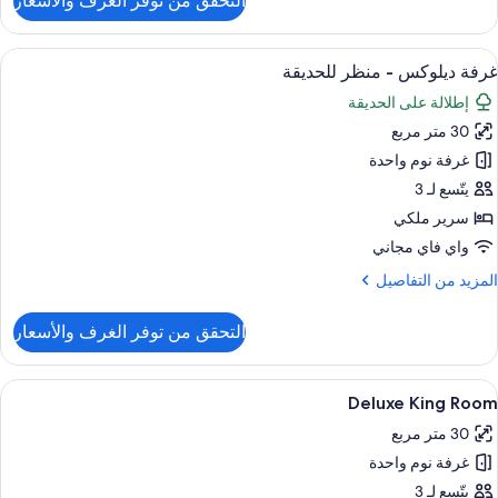
التحقق من توفر الغرف والأسعار
ن
ناح
لاسيكي
ستعراض
أغطية فراش متميزة وميني بار وخزنة داخل
5
غرفة ديلوكس - منظر للحديقة
ميع
إطلالة على الحديقة
ور
30 متر مربع
رفة
يلوكس
غرفة نوم واحدة
يتّسع لـ 3
نظر
سرير ملكي
لحديقة
واي فاي مجاني
لمزيد
المزيد من التفاصيل
ن
لتفاصيل
التحقق من توفر الغرف والأسعار
ن
رفة
يلوكس
ستعراض
أغطية فراش متميزة وميني بار وخزنة داخل
5
Deluxe King Room
ميع
نظر
30 متر مربع
ور
لحديقة
غرفة نوم واحدة
Delux
Kin
يتّسع لـ 3