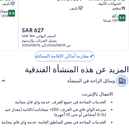
الحيوانات الأليفة
تكييف
الدائرة
الدائرة
مطعم
تكييف
السابعة
الخامسة
8.8
ممتاز
8.8
9.2
عشرة
رائع
عشرة
من
1,513 تقييمًا
9.2
من
1,187 تقييمًا
10،
10،
ممتاز،
السعر
SAR 627
رائع،
1,513
الحالي
1,187
السعر النهائي: SAR 764
تقييمًا
هو
يشمل الضرائب والرسوم
تقييمًا
SAR
من 2026/08/15 إلى 2026/08/16
627
مقارنة أماكن الإقامة المماثلة
المزيد عن هذه المنشأة الفندقية
وسائل الراحة في المنشأة
الاتصال بالإنترنت
الخدمات المتاحة في جميع الغرف: خدمة واي فاي مجانية
سرعة الواي فاي في الغرف: 250+ ميجابايت/الثانية (معدل جيد
لـ3–5 أشخاص أو حتى 10 أجهزة)
الخدمات المتاحة في بعض المناطق العامة: خدمة واي فاي مجانية