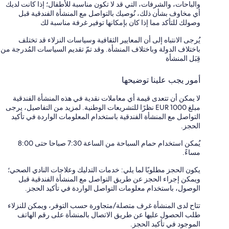
والباحات، والشرفات، التي قد لا تكون مناسبة للأطفال؛ إذا كانت لديك
أي مخاوف بشأن ذلك، نُوصيك بالتواصل مع المنشأة الفندقية قبل
وصولك للتأكد مما إذا كان بإمكانها توفير غرفة مناسبة لك
يُرجى الانتباه إلى أن المعايير الثقافية وسياسات النزلاء قد تختلف
باختلاف الدولة وباختلاف المنشأة. وقد تمّ تقديم السياسات المُدرجة من
قِبَل المنشأة
أمور يجب علينا توضيحها
لا يمكن أن تتعدى قيمة أي معاملات نقدية في هذه المنشأة الفندقية
مبلغ EUR 1000 نظرًا للتشريعات الوطنية. لمزيد من التفاصيل، يرجى
التواصل مع المنشأة الفندقية باستخدام المعلومات الواردة في تأكيد
الحجز.
يُمكن استخدام حمام السباحة من الساعة 7:30 صباحا حتى 8:00
مساءً.
يكون الحجز مطلوبًا لما يلي: خدمات التدليك وعلاجات النادي الصحي؛
ويمكن إجراء الحجز عن طريق التواصل مع المنشأة الفندقية قبل
الوصول، باستخدام معلومات التواصل الواردة في تأكيد الحجز.
تتاح لدى المنشأة غرف متصلة/متجاورة حسب التوفر، ويمكن للنزلاء
طلب الحصول عليها عن طريق الاتصال بالمنشأة على رقم الهاتف
الموجود في تأكيد الحجز.