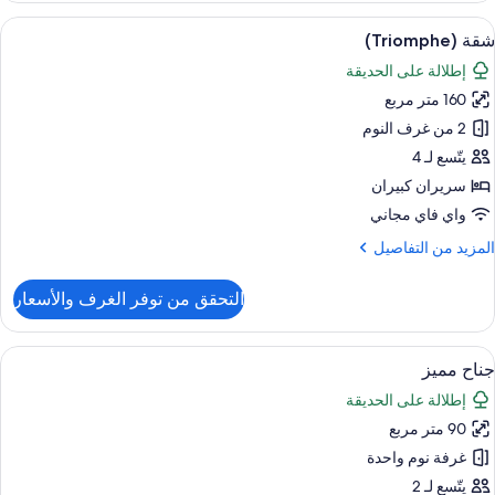
Kin
ستعراض
أغطية فراش متميزة وميني بار وخزنة داخل
9
Roo
شقة (Triomphe)
ميع
إطلالة على الحديقة
ور
160 متر مربع
قة
(Triomph
2 من غرف النوم
يتّسع لـ 4
سريران كبيران
واي فاي مجاني
لمزيد
المزيد من التفاصيل
ن
لتفاصيل
التحقق من توفر الغرف والأسعار
ن
قة
(Triomp
ستعراض
أغطية فراش متميزة وميني بار وخزنة داخل
12
جناح مميز
ميع
إطلالة على الحديقة
ور
90 متر مربع
ناح
ميز
غرفة نوم واحدة
يتّسع لـ 2