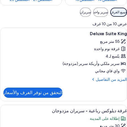
وامل
جميع الغرف
سرير واحد
سريران
لتصفية
لمتاحة
عرض 10 من 10 غرف
لغرف
ستعراض
أغطية فراش متميزة وميني بار وخزنة داخل
6
Deluxe Suite King
ميع
55 متر مربع
ور
غرفة نوم واحدة
Delux
Suit
يتّسع لـ 4
Kin
سرير ملكي‫‬ وأريكة سرير (مزدوجة)
واي فاي مجاني
لمزيد
المزيد من التفاصيل
ن
لتفاصيل
التحقق من توفر الغرف والأسعار
ن
Delux
Suit
ستعراض
أغطية فراش متميزة وميني بار وخزنة داخل
6
Kin
غرفة ديلوكس رباعية - سريران مزدوجان
ميع
إطلالة على المدينة
ور
30 متر مربع