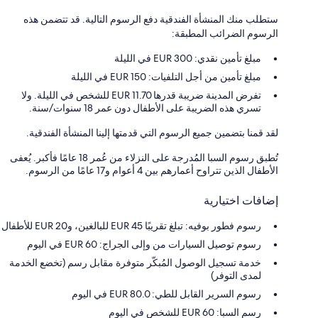
ستطلب منك المنشأة الفندقية دفع الرسوم التالية. قد تتضمن هذه
الرسوم الضرائب المطبقة:
مبلغ تأمين نقدي: 300 EUR في الليلة
مبلغ تأمين من أجل التلفيات: 150 EUR في الليلة
تفرض المدينة ضريبة قدرها 11.70 EUR للشخص في الليلة. ولا
تسري هذه الضريبة على الأطفال دون عمر 18 سنوات/سنة.
لقد قمنا بتضمين جميع الرسوم التي قدمتها إلينا المنشأة الفندقية.
تُطبق رسوم السبا المُدرجة على النزلاء من عُمر 18 عامًا فأكبر. يُعفى
الأطفال الذين تتراوح أعمارهم بين 4 أعوام و17 عامًا من الرسوم.
إضافات اختيارية
رسوم فطور بوفيه: تبلغ تقريبًا EUR 45 للبالغين، وEUR 20 للأطفال
رسوم توصيل السيارات من وإلى الجراج: 60 EUR في اليوم
خدمة تسجيل الوصول المُبكّر متوفرة مقابل رسم (تخضع الخدمة
لمدى التوفر)
رسوم السرير القابل للطي: 80.0 EUR في اليوم
رسم السبا: EUR 60 للشخص في اليوم