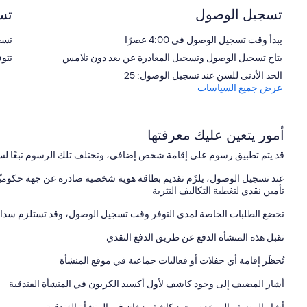
تسجيل الوصول
تس
يبدأ وقت تسجيل الوصول في 4:00 عصرًا
تسجيل
يتاح تسجيل الوصول وتسجيل المغادرة عن بعد دون تلامس
تتو
الحد الأدنى للسن عند تسجيل الوصول: 25
عرض جميع السياسات
أمور يتعين عليك معرفتها
قد يتم تطبيق رسوم على إقامة شخص إضافي، وتختلف تلك الرسوم تبعًا لس
عند تسجيل الوصول، يلزَم تقديم بطاقة هوية شخصية صادرة عن جهة حكوميّة،
تأمين نقدي لتغطية التكاليف النثرية
تخضع الطلبات الخاصة لمدى التوفر وقت تسجيل الوصول، وقد تستلزم سداد 
تقبل هذه المنشأة الدفع عن طريق الدفع النقدي
تُحظَر إقامة أي حفلات أو فعاليات جماعية في موقع المنشأة
أشار المضيف إلى وجود كاشف لأول أكسيد الكربون في المنشأة الفندقية