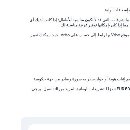
 إسعافات أولية
والشرفات، التي قد لا تكون مناسبة للأطفال؛ إذا كانت لديك أي
ما إذا كان بإمكانها توفير غرفة مناسبة لك
يدير هذه المنشأة الفندقية شريكنا، Vrbo. ستتلقى رسالة بريد إلكتروني من موقع Vrbo بها رابط إلى حساب على Vrbo، حيث يمكنك تغيير
يم إثبات هوية أو جواز سفر به صورة وصادر من جهة حكومية
لا يمكن أن تتعدى قيمة أي معاملات نقدية في هذه المنشأة الفندقية مبلغ EUR 5000 نظرًا للتشريعات الوطنية. لمزيد من التفاصيل، يرجى