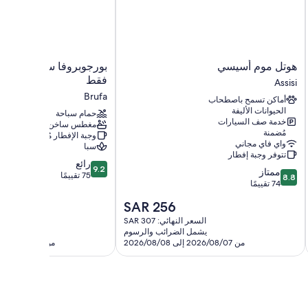
هوتل
بورجوبروفا
هوتل موم أسيسي
بورجوبروفا سبا ريزورت -
موم
سبا
فقط
Assisi
أسيسي
ريزورت
Brufa
أماكن تسمح باصطحاب
-
Assisi
الحيوانات الأليفة
للبالغين
حمام سباحة
خدمة صف السيارات
مغطس ساخن
فقط
مُضمنة
وجبة الإفطار مُضمنة
Brufa
واي فاي مجاني
سبا
تتوفر وجبة إفطار
9.2
رائع
9.2
8.8
ممتاز
من
75 تقييمًا
8.8
من
74 تقييمًا
10،
10،
رائع،
السعر
SAR 256
ممتاز،
75
الحالي
74
السعر النهائي: SAR 307
السعر النه
تقييمًا
هو
يشمل الضرائب والرسوم
يشمل 
تقييمًا
SAR
من 2026/08/07 إلى 2026/08/08
من 2026/08/07 إلى 2026/08/08
256