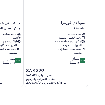
تينوتا
بي
تينوتا دي كوربارا
بي في جراند 
دي
في
Orvieto
مركز أسيزي الت
كوربارا
جراند
حمام سباحة
حمام سباحة
Orvieto
هوتل
وجبة الإفطار مُضمنة
سبا
أسيسي
أماكن تسمح باصطحاب
أماكن تسمح ب
مركز
الحيوانات الأليفة
الحيوانات الأليف
أسيزي
خدمة صف السيارات
خدمة صف السي
التاريخي
مُضمنة
مُضمنة
8.6
8.6
ممتاز
ممتاز
8.6
8.6
من
من
15 تقييمًا
344 تقييمًا
10،
10،
السعر
SAR 379
ممتاز،
ممتاز،
الحالي
344
15
السعر النهائي: SAR 479
هو
يشمل الضرائب والرسوم
تقييمًا
تقييمًا
SAR
من 2026/08/31 إلى 2026/09/01
من 2026/08/09 إل
379