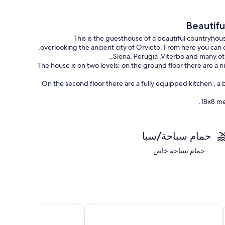
Beautif
This is the guesthouse of a beautiful countryhous
,overlooking the ancient city of Orvieto. From here you can e
,Siena, Perugia ,Viterbo and many ot
The house is on two levels: on the ground floor there are a 
On the second floor there are a fully equipped kitchen , a
18x8 me
During the winter months the cost of heating is separate, 
حمام سباحة/سبا
Keywords: the guesthouse of a farm
حمام سباحة خاص
هوتل موم أسيسي
بورجوبروفا سبا ريزورت - 