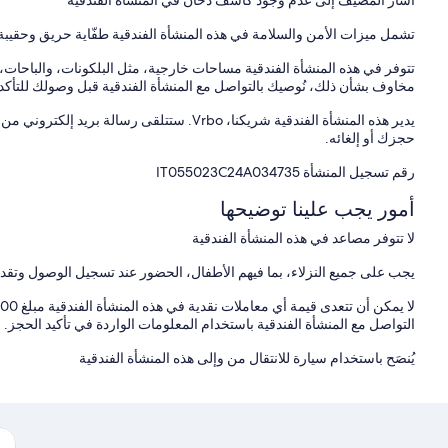
أشار المضيف إلى عدم وجود كاشف دخان في المنشأة الفندقية
تشمل ميزات الأمن والسلامة في هذه المنشأة الفندقية طفّاية حريق وحقيبة
تتوفر في هذه المنشأة الفندقية مساحات خارجية، مثل البلكونات، والباحات، 
مخاوف بشأن ذلك، نُوصيك بالتواصل مع المنشأة الفندقية قبل وصولك للتأكد م
حجزك أو إلغائه.
رقم تسجيل المنشأة ⁦IT055023C24A034735⁩
أمور يجب علينا توضيحها
لا تتوفر مصاعد في هذه المنشأة الفندقية
يجب على جميع النزلاء، بما فيهم الأطفال، الحضور عند تسجيل الوصول وتقد
التواصل مع المنشأة الفندقية باستخدام المعلومات الواردة في تأكيد الحجز.
يُنصَح باستخدام سيارة للانتقال من وإلى هذه المنشأة الفندقية