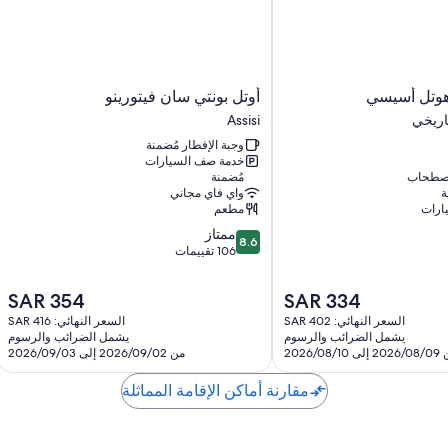
أوتل
هوتل أسيسي
أوتل بونتي سان فيتورينو
بونتي
اريخي
Assisi
سان
وجبة الإفطار مُضمنة
فيتورينو
خدمة صف السيارات
Assisi
اصطحاب
مُضمنة
ة
واي فاي مجاني
ارات
مطعم
8.6
ممتاز
8.6
من
106 تقييمات
10،
ممتاز،
السعر
السعر
SAR 354
SAR 334
106
الحالي
الحالي
السعر النهائي: SAR 402
السعر النهائي: SAR 416
تقييمات
هو
هو
يشمل الضرائب والرسوم
يشمل الضرائب والرسوم
SAR
SAR
ى 2026/08/10
من 2026/09/02 إلى 2026/09/03
354
334
مقارنة أماكن الإقامة المماثلة