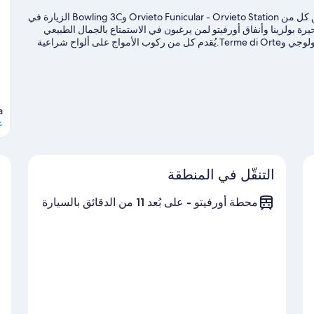
تقع إقامة الكوخ هذه بمدينة اورفيتو وهي في موقع ريفي. يستحق كل من Orvieto Funicular - Orvieto Station وBowling 3C الزيارة في
ة بولزينا وأنفاق أورفيتو لمن يرغبون في الاستمتاع بالجمال الطبيعي
للمنطقة.هل تصطحب أطفالك في السفر؟ لا تفوت المتحف الجيولوجي وTerme di Orte.يُقدم كل من ركوب الأمواج على ألواح شراعية
نزه في المياة المحيطة، أو يُمكنك الاستمتاع بخوض تجارب مثيرة من
يبتين.
تفضل بزيارة أدلتنا للسفر إلى اورفيتو
a
ع
التنقّل في المنطقة
محطة أورفيتو - على بُعد 11 من الدقائق بالسيارة