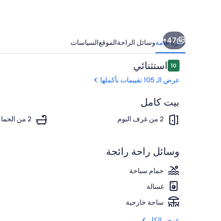
47+
نظرة عامة
وسائل الراحة
الموقع
السياسات
التقييمات
استثنائي
10
10 من 10
عرض الـ 105 تقييمات بأكملها
بيت كامل
المنشأة من الخ
2 من غرف النوم
2 من الحمامات
وسائل راحة رائجة
حمام سباحة
غسالة
ساحة خارجية
عرض الكل