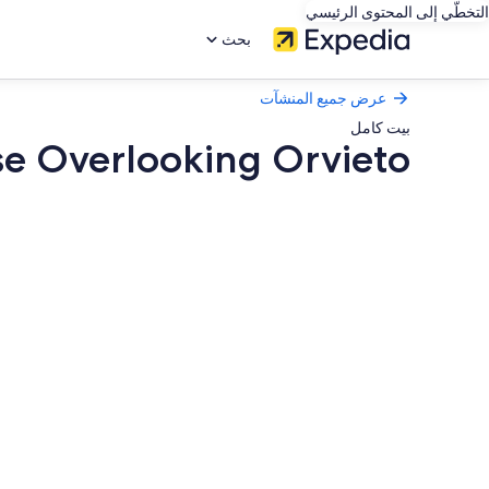
التخطّي إلى المحتوى الرئيسي
بحث
عرض جميع المنشآت
بيت كامل
se Overlooking Orvieto
معرض
صور
Beautiful
and
Cosy
Countryhouse
Overlooking
Orvieto