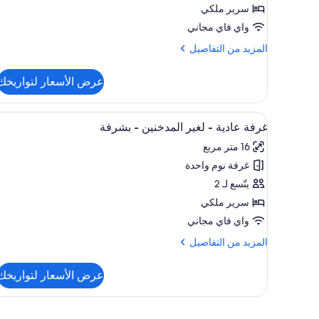
سرير ملكي
ملكي
واي فاي مجاني
-
لغير
المزيد
المزيد من التفاصيل
من
المدخنين
التفاصيل
-
عرض الأسعار لتواريخك
عن
بحمام
غرفة
خاص
عادية
استعراض
ملاءات إيطالية من طراز فريتي و
10
-
غرفة عادية - لغير المدخنين - بشرفة
جميع
سرير
16 متر مربع
ملكي
صور
-
غرفة نوم واحدة
غرفة
لغير
عادية
يتّسع لـ 2
المدخنين
-
-
سرير ملكي
بحمام
لغير
واي فاي مجاني
خاص
المدخنين
المزيد
المزيد من التفاصيل
-
من
بشرفة
التفاصيل
عرض الأسعار لتواريخك
عن
غرفة
عادية
-