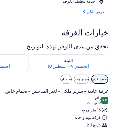
خدمة تنظيف الغرف
إطلالة الغرفة
عرض الكل
خيارات الغرفة
تحقق من مدى التوفر لهذه التواريخ
تحقق من مدى التوفر لليلة للفترة أغسطس 9 - أغسطس 10
تحقق من مدى التوفر 
الليلة
أغسطس 9 - أغسطس 10
أغسطس 10 - أغ
عوامل
جميع الغرف
سرير واحد
سريران
التصفية
استعراض
ملاءات إيطالية من طراز فريتي و
المتاحة
14
غرفة عادية - سرير ملكي - لغير المدخنين - بحمام خاص
جميع
للغرف
رائع
9.0
صور
9.0 من 10
(8
8 تقييمات
غرفة
تقييمات)
15 متر مربع
عادية
غرفة نوم واحدة
-
يتّسع لـ 2
سرير