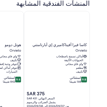
المنشآت الفندقية المشابهة
كاسا فيرا أفيتاكاميري إي أبارتامنتي
هوتل دومو
كاسا
هوتل
كاسا فيرا أفيتاكاميري إي أبارتامنتي
هوتل دومو
فيرا
دومو
Orvieto
Orvieto
أفيتاكاميري
Orvieto
أماكن تسمح باصطحاب
واي فاي مجاني
إي
الحيوانات الأليفة
تكييف
أبارتامنتي
واي فاي مجاني
تتوفر وجبة إفط
Orvieto
مطعم
تتوفر أماكن ل
تكييف
السيارات
9.4
9.8
استثنائي
استثنائي
9.4
9.8
من
من
168 تقييمًا
843 تقييمًا
10،
10،
استثنائي،
استثنائي،
السعر
SAR 375
843
168
الحالي
السعر النهائي: SAR 431
تقييمًا
تقييمًا
هو
يشمل الضرائب والرسوم
SAR
من 2026/09/07 إلى 2026/09/08
من 2026/08/20 