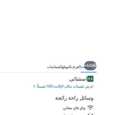
60+
نظرة عامة
الغرف
الموقع
السياسات
التقييمات
استثنائي
9.4
9.4 من 10
عرض تقييمات مكان الإقامة (195 تقييماً)
وسائل راحة رائجة
واي فاي مجاني