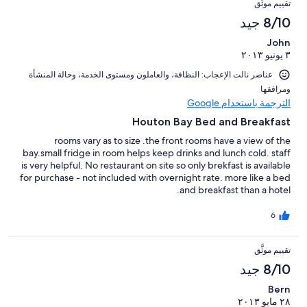
تقييم موثَّق
8/10 جيد
John
٣ يونيو ٢٠١٣
عناصر نالت الإعجاب: ⁦النظافة⁩، و⁦العاملون ومستوى الخدمة⁩، و⁦حالة المنشأة
ومرافقها⁩
الترجمة باستخدام Google
Houton Bay Bed and Breakfast
rooms vary as to size .the front rooms have a view of the
bay.small fridge in room helps keep drinks and lunch cold. staff
is very helpful. No restaurant on site so only brekfast is available
for purchase - not included with overnight rate. more like a bed
and breakfast than a hotel.
6
تقييم موثَّق
8/10 جيد
Bern
٢٨ مايو ٢٠١٣