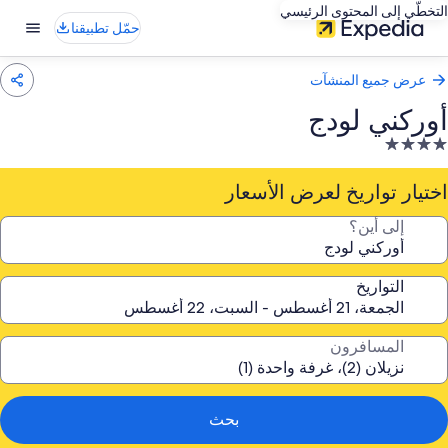
التخطّي إلى المحتوى الرئيسي
حمّل تطبيقنا
عرض جميع المنشآت
أوركني لودج
نشأة
ندقية
صنفة
اختيار تواريخ لعرض الأسعار
ـ
إلى أين؟
4.
جوم
التواريخ
المسافرون
بحث