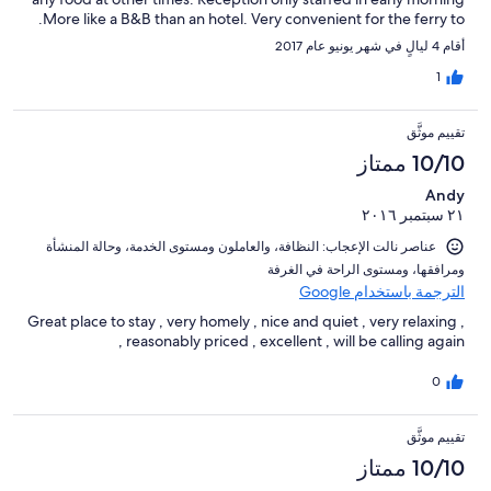
.More like a B&B than an hotel. Very convenient for the ferry to
Hoy.
أقام 4 ليالٍ في شهر يونيو عام 2017
1
تقييم موثَّق
10/10 ممتاز
Andy
٢١ سبتمبر ٢٠١٦
عناصر نالت الإعجاب: ⁦النظافة⁩، و⁦العاملون ومستوى الخدمة⁩، و⁦حالة المنشأة
ومرافقها⁩، و⁦مستوى الراحة في الغرفة⁩
الترجمة باستخدام Google
Great place to stay , very homely , nice and quiet , very relaxing ,
reasonably priced , excellent , will be calling again ,
0
تقييم موثَّق
10/10 ممتاز