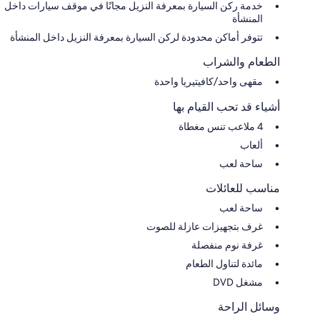
خدمة ركن السيارة بمعرفة النزيل مجانًا في موقف سيارات داخل
المنشأة
تتوفر أماكن محدودة لركن السيارة بمعرفة النزيل داخل المنشأة
الطعام والشراب
مقهى واحد/كافيتيريا واحدة
أشياء قد تحب القيام بها
4 ملاعب تنس مغطاة
ألعاب
ساحة لعب
مناسب للعائلات
ساحة لعب
غرف بتجهيزات عازلة للصوت
غرفة نوم منفصلة
مائدة لتناول الطعام
مشغل DVD
وسائل الراحة