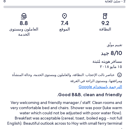
من
-
درجة
2 - سيّئ للغاية
0
11
4
أصل
مقبول.
التصنيف
من
-
27
5
2
أصل
سيّئ.
من
من
-
27
8.8
7.4
9.2
1
تقييمات
أصل
سيّئ
من
من
النظافة
الموقع
العاملون ومستوى
النزلاء
27
للغاية.
تقييمات
أصل
الخدمة
من
0
النزلاء
27
التقييمات
تقييمات
من
تقييم موثَّق
من
النزلاء
أصل
8/10 جيد
تقييمات
27
النزلاء
مسافر هويته مُثبتة
من
١٥ مايو ٢٠١٨
تقييمات
النزلاء
عناصر نالت الإعجاب: ⁦النظافة⁩، و⁦العاملون ومستوى الخدمة⁩، و⁦حالة المنشأة
ومرافقها⁩، و⁦مستوى الراحة في الغرفة⁩
الترجمة باستخدام Google
Good B&B, clean and friendly.
Very welcoming and friendly manager / staff. Clean rooms and
very comfortable bed and chairs. Shower was poor (luke warm
water which could not be adjusted with poor water flow).
Breakfast was acceptable (cereal, toast, boiled egg - not full
English). Beautiful outlook across to Hoy with small ferry terminal
serving Hoy and Flotta close by. Not inconvenienced by ferry,