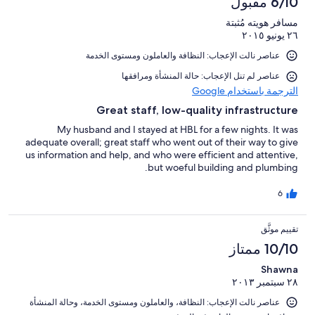
6/10 مقبول
مسافر هويته مُثبتة
٢٦ يونيو ٢٠١٥
عناصر نالت الإعجاب: ⁦النظافة⁩ و⁦العاملون ومستوى الخدمة⁩
عناصر لم تنل الإعجاب: حالة المنشأة ومرافقها
الترجمة باستخدام Google
Great staff, low-quality infrastructure
My husband and I stayed at HBL for a few nights. It was
adequate overall; great staff who went out of their way to give
us information and help, and who were efficient and attentive,
but woeful building and plumbing.
6
تقييم موثَّق
10/10 ممتاز
Shawna
٢٨ سبتمبر ٢٠١٣
عناصر نالت الإعجاب: ⁦النظافة⁩، و⁦العاملون ومستوى الخدمة⁩، و⁦حالة المنشأة