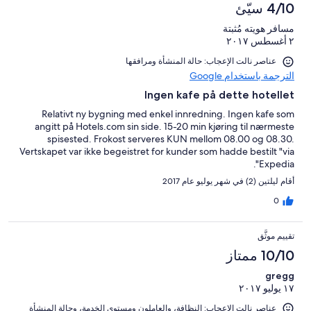
4/10 سيّئ
مسافر هويته مُثبتة
٢ أغسطس ٢٠١٧
عناصر نالت الإعجاب: حالة المنشأة ومرافقها
الترجمة باستخدام Google
Ingen kafe på dette hotellet
Relativt ny bygning med enkel innredning. Ingen kafe som
angitt på Hotels.com sin side. 15-20 min kjøring til nærmeste
spisested. Frokost serveres KUN mellom 08.00 og 08.30.
Vertskapet var ikke begeistret for kunder som hadde bestilt "via
Expedia".
أقام ليلتين (2) في شهر يوليو عام 2017
0
تقييم موثَّق
10/10 ممتاز
gregg
١٧ يوليو ٢٠١٧
عناصر نالت الإعجاب: ⁦النظافة⁩، و⁦العاملون ومستوى الخدمة⁩، و⁦حالة المنشأة