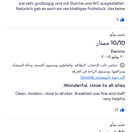
war sehr großzügig und mit Dusche und WC ausgestattet.
Natürlich gab es auch ein reichhaltiges Frühstück, das keine
Wünsche offen ließ. Was uns sehr beeindruckte, war die
absolute Ruhe, die in der Umgebung der Lodge herrschte. Und
3
trotzdem waren alle touristischen Ziele der Hauptinsel binnen
einer halben Stunde bequem erreichbar. So hatten wir einen
تقييم موثَّق
sehr erholsamen Aufenthalt in Houton Bay Lodge und werden
sicher noch einmal wiederkommen.
10/10 ممتاز
Dennis
٢٠ يوليو ٢٠١٥
عناصر نالت الإعجاب: ⁦النظافة⁩، و⁦العاملون ومستوى الخدمة⁩، و⁦حالة المنشأة
ومرافقها⁩، و⁦مستوى الراحة في الغرفة⁩
الترجمة باستخدام Google
Wonderful, close to all sites.
Clean, modern, close to all sites. Breakfast was fine and staff
very helpful
27
تقييم موثَّق