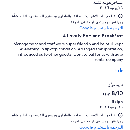
مسافر هويته مُثبتة
٢٦ يونيو ٢٠١٦
عناصر نالت الإعجاب: ⁦النظافة⁩، و⁦العاملون ومستوى الخدمة⁩، و⁦حالة المنشأة
ومرافقها⁩، و⁦مستوى الراحة في الغرفة⁩
الترجمة باستخدام Google
A Lovely Bed and Breakfast
Management and staff were super friendly and helpful, kept
everything in tip-top condition. Arranged transportation,
introduced us to other guests, went to bat for us with auto
rental company.
18
تقييم موثَّق
8/10 جيد
Ralph
١٦ يونيو ٢٠١٦
عناصر نالت الإعجاب: ⁦النظافة⁩، و⁦العاملون ومستوى الخدمة⁩، و⁦حالة المنشأة
ومرافقها⁩، و⁦مستوى الراحة في الغرفة⁩
الترجمة باستخدام Google