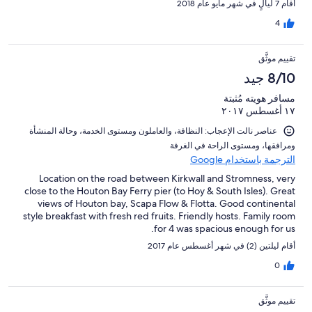
أقام 7 ليالٍ في شهر مايو عام 2018
noise or traffic using it. Excellent position for visiting the
‘mainland’ including Kirkwall and Stromness. A car is a must
4
although it is possible to get around by bus.
تقييم موثَّق
8/10 جيد
مسافر هويته مُثبتة
١٧ أغسطس ٢٠١٧
عناصر نالت الإعجاب: ⁦النظافة⁩، و⁦العاملون ومستوى الخدمة⁩، و⁦حالة المنشأة
ومرافقها⁩، و⁦مستوى الراحة في الغرفة⁩
الترجمة باستخدام Google
Location on the road between Kirkwall and Stromness, very
close to the Houton Bay Ferry pier (to Hoy & South Isles). Great
views of Houton bay, Scapa Flow & Flotta. Good continental
style breakfast with fresh red fruits. Friendly hosts. Family room
for 4 was spacious enough for us.
أقام ليلتين (2) في شهر أغسطس عام 2017
0
تقييم موثَّق