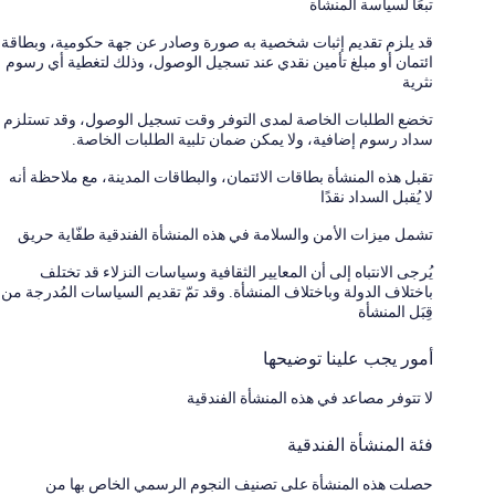
تبعًا لسياسة المنشأة
قد يلزم تقديم إثبات شخصية به صورة وصادر عن جهة حكومية، وبطاقة
ائتمان أو مبلغ تأمين نقدي عند تسجيل الوصول، وذلك لتغطية أي رسوم
نثرية
تخضع الطلبات الخاصة لمدى التوفر وقت تسجيل الوصول، وقد تستلزم
سداد رسوم إضافية، ولا يمكن ضمان تلبية الطلبات الخاصة.
تقبل هذه المنشأة بطاقات الائتمان، والبطاقات المدينة، مع ملاحظة أنه
لا يُقبل السداد نقدًا
تشمل ميزات الأمن والسلامة في هذه المنشأة الفندقية طفّاية حريق
يُرجى الانتباه إلى أن المعايير الثقافية وسياسات النزلاء قد تختلف
باختلاف الدولة وباختلاف المنشأة. وقد تمّ تقديم السياسات المُدرجة من
قِبَل المنشأة
أمور يجب علينا توضيحها
لا تتوفر مصاعد في هذه المنشأة الفندقية
فئة المنشأة الفندقية
حصلت هذه المنشأة على تصنيف النجوم الرسمي الخاص بها من