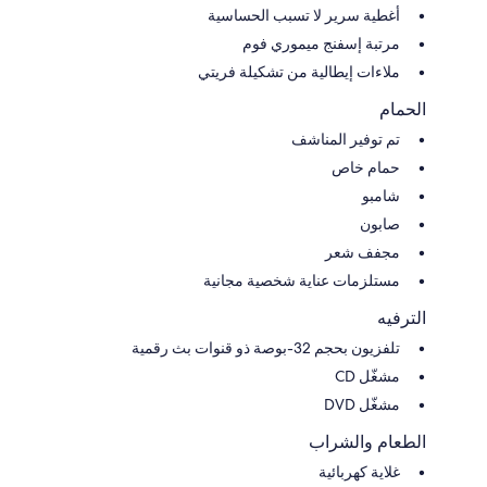
أغطية سرير لا تسبب الحساسية
مرتبة إسفنج ميموري فوم
ملاءات إيطالية من تشكيلة فريتي
الحمام
تم توفير المناشف
حمام خاص
شامبو
صابون
مجفف شعر
مستلزمات عناية شخصية مجانية
الترفيه
تلفزيون بحجم 32-بوصة ذو قنوات بث رقمية
مشغّل CD
مشغّل DVD
الطعام والشراب
غلاية كهربائية