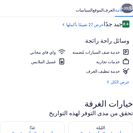
ابق
التالي
25+
نظرة عامة
الغرف
الموقع
السياسات
التقييمات
جيد جدًا
8.4
عرض 27 تقييمًا بأكملها
8.4 من 10
وسائل راحة رائجة
خدمة صف السيارات مُضمنة
واي فاي مجاني
خدمات تجارية
غسيل الملابس
خدمة تنظيف الغرف
منطقة لعب الأطفال - خارجية
عرض الكل
خيارات الغرفة
تحقق من مدى التوفر لهذه التواريخ
حقق من مدى التوفر لليلة للفترة أغسطس 7 - أغسطس 8
تحقق من مدى التوفر لغد للفترة أغسطس 8 
الليلة
غدًا