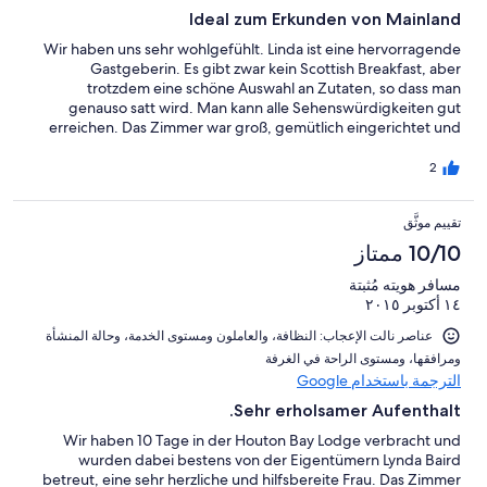
Ideal zum Erkunden von Mainland
Wir haben uns sehr wohlgefühlt. Linda ist eine hervorragende
Gastgeberin. Es gibt zwar kein Scottish Breakfast, aber
trotzdem eine schöne Auswahl an Zutaten, so dass man
genauso satt wird. Man kann alle Sehenswürdigkeiten gut
erreichen. Das Zimmer war groß, gemütlich eingerichtet und
hatte sehr gute Betten.
2
تقييم موثَّق
10/10 ممتاز
مسافر هويته مُثبتة
١٤ أكتوبر ٢٠١٥
عناصر نالت الإعجاب: ⁦النظافة⁩، و⁦العاملون ومستوى الخدمة⁩، و⁦حالة المنشأة
ومرافقها⁩، و⁦مستوى الراحة في الغرفة⁩
الترجمة باستخدام Google
Sehr erholsamer Aufenthalt.
Wir haben 10 Tage in der Houton Bay Lodge verbracht und
wurden dabei bestens von der Eigentümern Lynda Baird
betreut, eine sehr herzliche und hilfsbereite Frau. Das Zimmer