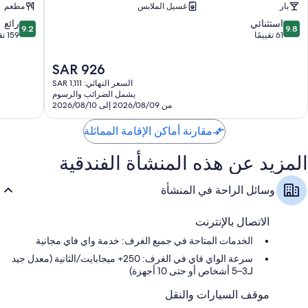
دواليب/خزائن ملابس، ومناطق جلوس منفصلة، ومشغلات سي دي
بار
غسيل الملابس
مطعم
9.2
9.8
استثنائي
رائع
9.2
9.8
من
من
61 تقييمًا
159 تقييمًا
10،
10،
استثنائي،
رائع،
السعر
SAR 926
159
61
الحالي
السعر النهائي: SAR 1,111
تقييمًا
تقييمًا
هو
يشمل الضرائب والرسوم
SAR
من 2026/08/09 إلى 2026/08/10
926
مقارنة أماكن الإقامة المماثلة
المزيد عن هذه المنشأة الفندقية
وسائل الراحة في المنشأة
الاتصال بالإنترنت
الخدمات المتاحة في جميع الغرف: خدمة واي فاي مجانية
سرعة الواي فاي في الغرف: 250+ ميجابايت/الثانية (معدل جيد
لـ3–5 أشخاص أو حتى 10 أجهزة)
موقف السيارات والنقل