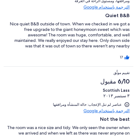
ومرافقها⁩، و⁦مستوى الراحة في الغرفة⁩
الترجمة باستخدام Google
Quiet B&B
Nice quiet B&B outside of town. When we checked in we got a
free upgrade to the giant honeymoon sweet which was
awesome! The room was huge, comfortable, and well
maintained. We really enjoyed our stay here. Only down side
was that it was out of town so there weren't any nearby
restaurants and the lodge doesn't serve dinner. It had a very
nice bar but we were there out of season so it was closed for the
17
winter. Definitely will stay here next time we're in the Orkney's.
Owner was very nice, helpful, and had recommendations on
تقييم موثَّق
sites to see on the island.
6/10 مقبول
Scottish Lass
٣ سبتمبر ٢٠١٣
عناصر لم تنل الإعجاب: حالة المنشأة ومرافقها
الترجمة باستخدام Google
Not the best
The room was a nice size and tidy. We only seen the owner when
we arrived and when we left as there was never anyone on