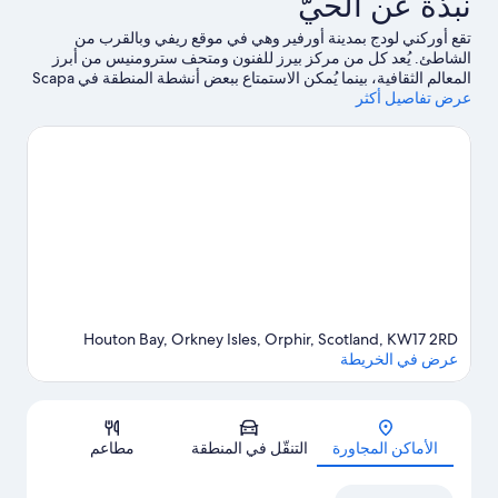
نبذة عن الحيّ
تقع أوركني لودج بمدينة أورفير وهي في موقع ريفي وبالقرب من
الشاطئ. يُعد كل من مركز بيرز للفنون ومتحف سترومنيس من أبرز
المعالم الثقافية، بينما يُمكن الاستمتاع ببعض أنشطة المنطقة في Scapa
عرض تفاصيل أكثر
Distillery ومحطة عبارات سترومنيس.اكتشف المغامرات المائية في
المنطقة من خلال الغوص باستخدام المعدات القريبة، أو يُمكنك
الاستمتاع بأنشطة الهواء الطلق الرائعة من خلال مضمار للمشي/
للدراجات.
تفضل بزيارة أدلتنا للسفر إلى أورفير
Houton Bay, Orkney Isles, Orphir, Scotland, KW17 2RD
عرض في الخريطة
الخريطة
الأماكن المجاورة
التنقّل في المنطقة
مطاعم