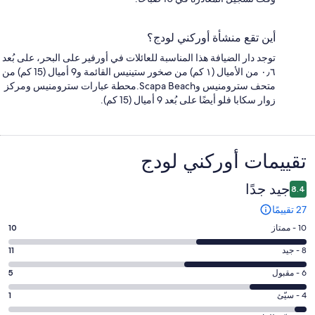
أين تقع منشأة أوركني لودج؟
توجد دار الضيافة هذا المناسبة للعائلات في أورفير على البحر، على بُعد
٠٫٦ من الأميال (١ كم) من صخور ستينيس القائمة و9 أميال (15 كم) من
متحف سترومنيس وScapa Beach.محطة عبارات سترومنيس ومركز
زوار سكابا فلو أيضًا على بُعد 9 أميال (15 كم).
التقييمات
تقييمات ⁦أوركني لودج⁩
جيد جدًا
8.4
27 تقييمًا
درجة
10 - ممتاز
10
التصنيف
درجة
8 - جيد
11
10
التصنيف
-
درجة
6 - مقبول
5
8
ممتاز.
التصنيف
-
درجة
4 - سيّئ
1
10
6
جيد.
التصنيف