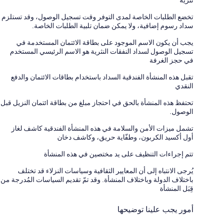
نثرية
تخضع الطلبات الخاصة لمدى التوفر وقت تسجيل الوصول، وقد تستلزم
سداد رسوم إضافية، ولا يمكن ضمان تلبية الطلبات الخاصة.
يجب أن يكون الاسم الموجود على بطاقة الائتمان المستخدمة في
تسجيل الوصول لسداد النفقات النثرية هو الاسم الرئيسي المستخدم
في حجز الغرفة
تقبل هذه المنشأة الفندقية السداد باستخدام بطاقات الائتمان والدفع
النقدي
تحتفظ هذه المنشأة بالحق في احتجاز مبلغ من بطاقة ائتمان النزيل قبل
الوصول.
تشمل ميزات الأمن والسلامة في هذه المنشأة الفندقية كاشف لغاز
أول أكسيد الكربون، وطفّاية حريق، وكاشف دخان
تتم إجراءات التنظيف على يد مختصين في هذه المنشأة
يُرجى الانتباه إلى أن المعايير الثقافية وسياسات النزلاء قد تختلف
باختلاف الدولة وباختلاف المنشأة. وقد تمّ تقديم السياسات المُدرجة من
قِبَل المنشأة
أمور يجب علينا توضيحها