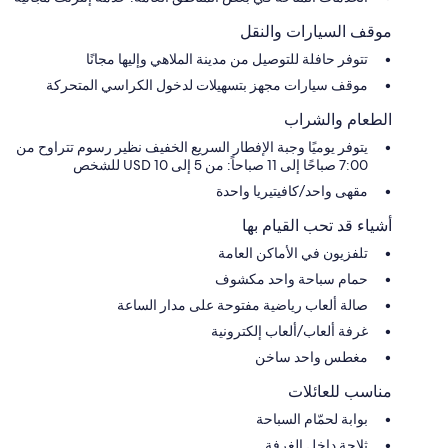
موقف السيارات والنقل
تتوفر حافلة للتوصيل من مدينة الملاهي وإليها مجانًا
موقف سيارات مجهز بتسهيلات لدخول الكراسي المتحركة
الطعام والشراب
يتوفر يوميًا وجبة الإفطار السريع الخفيف نظير رسوم تتراوح من
7:00 صباحًا إلى 11 صباحاً: من 5 إلى 10 USD للشخص
مقهى واحد/كافيتيريا واحدة
أشياء قد تحب القيام بها
تلفزيون في الأماكن العامة
حمام سباحة واحد مكشوف
صالة ألعاب رياضية مفتوحة على مدار الساعة
غرفة ألعاب/ألعاب إلكترونية
مغطس واحد ساخن
مناسب للعائلات
بوابة لحمّام السباحة
ثلاجة داخل الغرفة