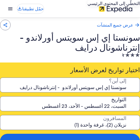
التخطّي إلى المحتوى الرئيسي
حمّل تطبيقنا
عرض جميع المنشآت
سونستا إي إس سويتس أورلاندو -
إنترناشونال درايف
نشأة
ندقية
صنفة
اختيار تواريخ لعرض الأسعار
ـ
إلى أين؟
3.
جمة
التواريخ
المسافرون