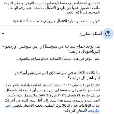
تتاح لدى المنشأة غرف متصلة/متجاورة حسب التوفر، ويمكن للنزلاء
طلب الحصول عليها عن طريق الاتصال بالمنشأة على رقم الهاتف
الموجود في تأكيد الحجز.
لا يلزم استخدام سيارة للانتقال من وإلى هذه المنشأة الفندقية
أسئلة متكررة
هل يوجد حمام سباحة في سونستا إي إس سويتس أورلاندو -
إنترناشونال درايف؟
نعم، يتوفر في هذه المنشأة الفندقية حمام سباحة مكشوف.
ما تكلفة الإقامة في سونستا إي إس سويتس أورلاندو -
إنترناشونال درايف؟
اعتبارًا من ٨ شعبان ٢٠٢٦، ستبدأ الأسعار الخاصة بإقامة ليلة واحدة
لشخصين بالغين في سونستا إي إس سويتس أورلاندو - إنترناشونال
درايف بتاريخ ٢٤ شعبان ٢٠٢٦ من SAR 312، ولا تشمل هذه الأسعار
الضرائب والرسوم. يستند هذا السعر إلى أقل سعر لليلة في آخر 24
ساعة للإقامات خلال الـ 30 يومًا المقبلة. تخضع الأسعار للتغيير.
اختر
تواريخك
لأسعار أكثر دقة.