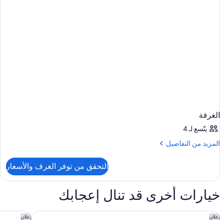
الغرفة
يتّسع لـ 4
لمزيد
المزيد من التفاصيل
ن
لتفاصيل
التحقق من توفر الغرف والأسعار
ن
لغرفة
خيارات أخرى قد تنال إعجابك
وم وود سويتس باي هيلتون ليك بوينا فيستا - أورلاندو
شيراتون في
إعلان
إعلان