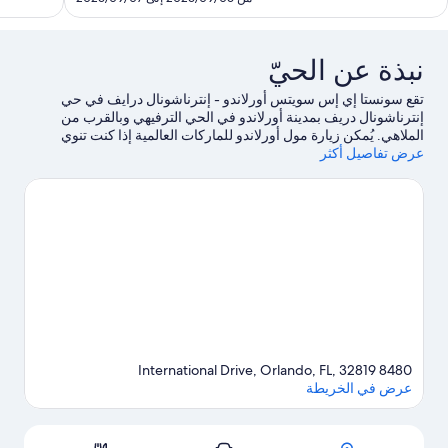
292
نبذة عن الحيّ
تقع سونستا إي إس سويتس أورلاندو - إنترناشونال درايف في حي
إنترناشونال دريف بمدينة أورلاندو في الحي الترفيهي وبالقرب من
الملاهي. يُمكن زيارة مول أورلاندو للماركات العالمية إذا كنت تنوي
عرض تفاصيل أكثر
التسوق، بينما يُمكن لأولئك الذين يرغبون في اكتشاف مناطق الجذب
الشهيرة في المنطقة زيارة عجلة The Wheel at ICON Park™‎ للمراقبة
وسي لايف أورلاندو أكواريوم.هل تصطحب أطفال معك في السفر؟ لا
تفوت زيارة كل من مركز أورانغ كانتري للمؤتمرات وأكواتيكا.اكتشف
المغامرات المائية في المنطقة من خلال ركوب قوارب التجديف والتزلج
على الماء القريبتين، أو استمتع بأنشطة الهواء الطلق الرائعة من خلال
القفز الحر بالمظلات ومضمار للمشي/ للدراجات.
تفضل بزيارة أدلتنا
للسفر إلى أورلاندو
8480 International Drive, Orlando, FL, 32819
عرض في الخريطة
الخريطة