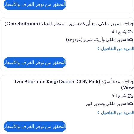
لتفاصيل
بير
التحقق من توفر الغرف والأسعار
ن
(One
ناح
Bedroo
ستعراض
1 غرفة نوم وملاءات من القطن المصري وأغطية فراش متميزة
14
رير
جناح - سرير ملكي مع أريكة سرير - منظر للفناء (One Bedroom)
ميع
بير
Hearing/Mobilit
يتّسع لـ 4
(One
ور
Access
Bedroo
سرير ملكي‫‬ وأريكة سرير (مزدوجة)
ناح
لمزيد
المزيد من التفاصيل
Hearing/Mobilit
ن
رير
Access
لتفاصيل
لكي
التحقق من توفر الغرف والأسعار
ن
ع
ناح
ريكة
ستعراض
1 غرفة نوم وملاءات من القطن المصري وأغطية فراش متميزة
16
رير
رير
جناح - عدة أسرّة (Two Bedroom King/Queen ICON Park
ميع
لكي
View)
ع
ور
نظر
يتّسع لـ 6
ريكة
ناح
رير
لفناء
سرير ملكي‫‬ وسرير كبير
(One
دة
لمزيد
المزيد من التفاصيل
نظر
Bedroom
ن
لفناء
سرّة
لتفاصيل
(One
(Two
التحقق من توفر الغرف والأسعار
ن
Bedroom
Bedroo
ناح