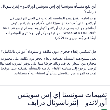
أين تقع منشأة سونستا إي إس سويتس أورلاندو - إنترناشونال
درايف؟
توجد إقامة الفندق هذه المناسبة للعائلات في الحي الترفيهي في
أورلاندو، على بُعد 5 دقائق سيرًا على الأقدام من بايراتس كوف
أدفانشر جولف، وسي لايف أورلاندو أكواريوم، ومدام توسو.عجلة The
Wheel at ICON Park™‎ للمراقبة ومركز أورانغ كانتري للمؤتمرات
أيضًا على بُعد ميل واحد (2 كم).
هل يُمكنني إلغاء حجزي دون تكلفة واسترداد أموالي بالكامل؟
نعم، تسمح هذه المنشأة الفندقية بإلغاء الحجز دون تكلفة على مجموعة
مختارة من أسعار الغرف، وذلك حرصًا منها على توفير المرونة لعملائها!
يُرجى الرجوع إلى سياسة الإلغاء الخاصة بالمنشأة الفندقية على موقعنا
لمعرفة المزيد من التفاصيل بشأن أي استثناءات أو متطلبات.
التقييمات
تقييمات ⁦سونستا إي إس سويتس
أورلاندو - إنترناشونال درايف⁩