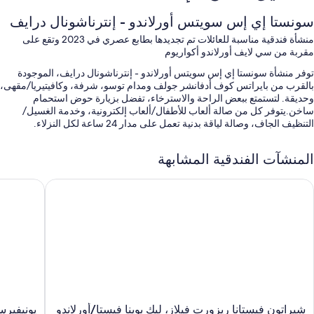
سونستا إي إس سويتس أورلاندو - إنترناشونال درايف
منشأة فندقية مناسبة للعائلات تم تجديدها بطابع عصري في 2023 وتقع على
مقربة من سي لايف أورلاندو أكواريوم
توفر منشأة سونستا إي إس سويتس أورلاندو - إنترناشونال درايف، الموجودة
بالقرب من بايراتس كوف أدفانشر جولف ومدام توسو، شرفة، وكافيتيريا/مقهى،
وحديقة. لتستمتع ببعض الراحة والاسترخاء، تفضل بزيارة حوض استحمام
ساخن.يتوفر كل من صالة ألعاب للأطفال/ألعاب إلكترونية، وخدمة الغسيل/
التنظيف الجاف، وصالة لياقة بدنية تعمل على مدار 24 ساعة لكل النزلاء.
تشمل الامتيازات الأخرى في إقامة الفندق هذه:
المنشآت الفندقية المشابهة
حمام سباحة مكشوف مع مقاعد للتشمس ومظلات على حمّام السباحة
يراتون فيستانا ريزورت فيلاز، ليك بوينا فيستا/أورلاندو
يونيفيرسا
فطور (برسوم إضافية)، وحافلة للتوصيل من وإلى مدينة الملاهي، وسرعة
إنهاء إجراءات المغادرة
2 قاعات اجتماعات، وقاعة ولائم، ومتجر هدايا
تلفاز في ردهة الفندق، ومكتب استقبال مفتوح 24 ساعة، وفريق عمل يجيد
التحدث بعدة لغات
تُشير تقييمات النزلاء إلى وجود نظرة إيجابية لكل من طاقم العمل المُساعد
والموقع
سمات الغرفة
شيراتون
يونيفيرسا
شيراتون فيستانا ريزورت فيلاز، ليك بوينا فيستا/أورلاندو
يونيفيرس