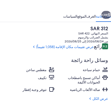
ورلاندو
ابق
التالي
نترناشونال
38+
نظرة عامة
الغرف
الموقع
السياسات
رايف
السعر
SAR 312
الحالي
السعر النهائي: SAR 422
هو
يشمل الضرائب والرسوم
SAR
من 2026/08/24 إلى 2026/08/25
312
التقييمات
رائع
9.2
عرض تقييمات مكان الإقامة (1,058 تقييماً)
9.2 من 10
وسائل راحة رائجة
المنشأة من الخارج
حمام سباحة
مغطس ساخن
أماكن تسمح باصطحاب
تكييف
الحيوانات الأليفة
صالة الألعاب الرياضية
تتوفر وجبة إفطار
عرض الكل