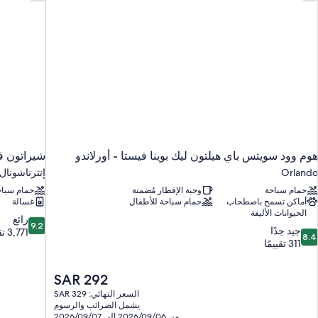
هوم وود سويتس باي هيلتون ليك بوينا فيستا - أورلاندو
شيراتون في
Orlando
إنترناشونال
حمام سباحة
وجبة الإفطار مُضمنة
حمام سباح
أماكن تسمح باصطحاب
حمام سباحة للأطفال
غسالة
الحيوانات الأليفة
9.2
رائع
9.2
8.
جيد جدًا
من
3,771 تقييمًا
8.4
ن
311 تقييمًا
10،
10،
رائع،
يد
3,771
السعر
SAR 292
دًا،
تقييمًا
الحالي
31
السعر النهائي: SAR 329
هو
يشمل الضرائب والرسوم
قييمًا
SAR
من 2026/09/06 إلى 2026/09/07