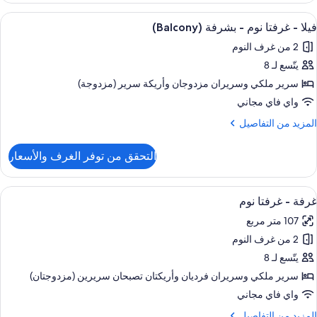
ستعراض
تلفزيون بلازما بحجم 55-بوصة يعرض قنوات تلفزيونية باشتراك مدفوع، تلفزيون
6
رفتا
فيلا - غرفتا نوم - بشرفة (Balcony)
ميع
وم
2 من غرف النوم
ور
شرفة
يتّسع لـ 8
يلا
(Balco
سرير ملكي‫‬ وسريران مزدوجان‫‬ وأريكة سرير (مزدوجة)
رفتا
واي فاي مجاني
وم
لمزيد
المزيد من التفاصيل
ن
لتفاصيل
شرفة
التحقق من توفر الغرف والأسعار
ن
(Balcon
يلا
ستعراض
منطقة المعيشة
7
رفتا
غرفة - غرفتا نوم
ميع
وم
107 متر مربع
ور
شرفة
2 من غرف النوم
رفة
(Balco
يتّسع لـ 8
رفتا
سرير ملكي‫‬ وسريران فرديان‫‬ وأريكتان تصبحان سريرين (مزدوجتان)
وم
واي فاي مجاني
لمزيد
المزيد من التفاصيل