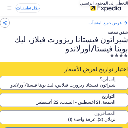
التخطّي إلى المحتوى الرئيسي
حمّل تطبيقنا
عرض جميع المنشآت
شقق فندقية
شيراتون فيستانا ريزورت فيلاز، ليك
بوينا فيستا/أورلاندو
نشأة
ندقية
صنفة
اختيار تواريخ لعرض الأسعار
ـ
إلى أين؟
4.
جوم
التواريخ
المسافرون