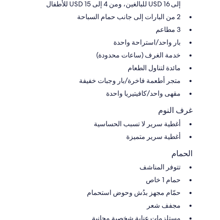
إلى 16 USD للبالغين، ومن 4 إلى 15 USD للأطفال
2 من البارات إلى جانب حمام السباحة
3 مطاعم
بار واحد/استراحة واحدة
خدمة الغرف (ساعات محدودة)
مائدة لتناول الطعام
متجر أطعمة فاخرة/بار وجبات خفيفة
مقهى واحد/كافيتيريا واحدة
غرف النوم
أغطية سرير لا تسبب الحساسية
أغطية سرير متميزة
الحمام
تتوفر المناشف
حمام 1 خاص
حمّام مجهز بدُش وحوض استحمام
مجفف شعر
مستلزمات عناية شخصية مجانية