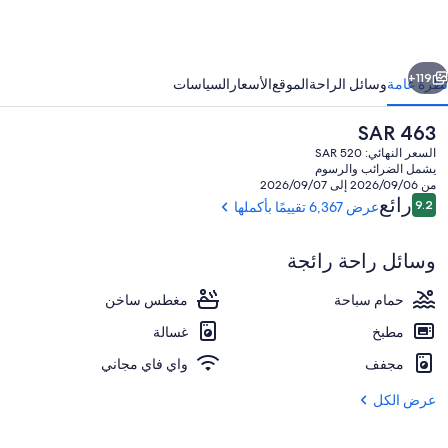
يك
وينا
ابق
التالي
يستا/
119+
نظرة عامة
وسائل الراحة
الموقع
الأسعار
السياسات
ورلاندو
السعر
SAR 463
الحالي
السعر النهائي: SAR 520
هو
يشمل الضرائب والرسوم
SAR
من 2026/09/06 إلى 2026/09/07
463
التقييمات
رائع
9.2
عرض 6,367 تقييمًا بأكملها
9.2 من 10
وسائل راحة رائجة
6 من حمّامات السباحة الخارجية، كبائن مجانية، مظلات على حمّام السباحة
حمام سباحة
مغطس ساخن
مطبخ
غسالة
مجفف
واي فاي مجاني
عرض الكل