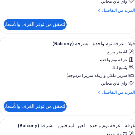
واي فاي مجاني
احدة
لمزيد
المزيد من التفاصيل
ن
لتفاصيل
التحقق من توفر الغرف والأسعار
ن
يلا
ستعراض
أغطية فراش متميزة وخزنة داخل الغرفة و
4
رفة
فيلا - غرفة نوم واحدة - بشرفة (Balcony)
ميع
وم
41 متر مربع
احدة
ور
غرفة نوم واحدة
يلا
يتّسع لـ 4
رفة
سرير ملكي‫‬ وأريكة سرير (مزدوجة)
وم
واي فاي مجاني
احدة
لمزيد
المزيد من التفاصيل
ن
شرفة
لتفاصيل
التحقق من توفر الغرف والأسعار
ن
(Balcon
يلا
ستعراض
تلفزيون بلازما بحجم 55-بوصة يعرض قنوات تلفزيونية باشتراك مدفوع، تلفزيون
3
رفة
غرفة - غرفة نوم واحدة - لغير المدخنين - بشرفة (Balcony)
ميع
وم
79 متر مربع