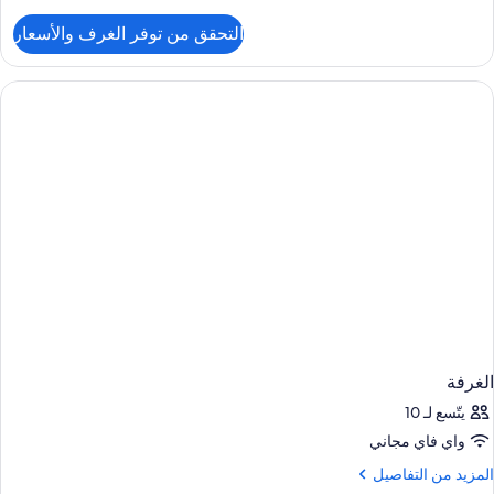
Tub
ن
لتفاصيل
التحقق من توفر الغرف والأسعار
ن
يلا
(Mobility
Accessible
Tub
الغرفة
يتّسع لـ 10
واي فاي مجاني
لمزيد
المزيد من التفاصيل
ن