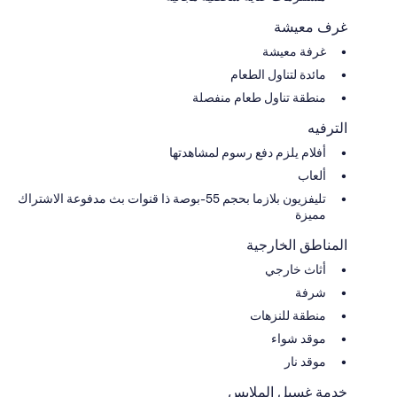
غرف معيشة
غرفة معيشة
مائدة لتناول الطعام
منطقة تناول طعام منفصلة
الترفيه
أفلام يلزم دفع رسوم لمشاهدتها
ألعاب
تليفزيون بلازما بحجم 55-بوصة ذا قنوات بث مدفوعة الاشتراك
مميزة
المناطق الخارجية
أثاث خارجي
شرفة
منطقة للنزهات
موقد شواء
موقد نار
خدمة غسيل الملابس