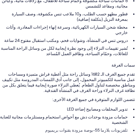
6 حمامات سباحة مكشوفة وحمام سباحة للأطفال، مع زلاقات مائية، وكبائن
مجانية، ومقاعد للتشمس
فطور مطهو حسب الطلب، و10 ملاعب تنس مكشوفة، وصف السيارة
بمعرفة النزيل (بتكلفة إضافية)
محطة شحن السيارات الكهربائية، وسرعة إنهاء إجراءات المغادرة، وأثاث
خارجي
دروس تنس في المنشأة، وشوايات فحم، ومكتب استقبال مفتوح 24 ساعة
تُشير تقييمات النزلاء إلى وجود نظرة إيجابية لكل من وسائل الراحة المناسبة
للعائلات، وحمّام السباحة، وطاقم العمل المُساعد
سمات الغرفة
تقدم جميع الغرف الـ 1682 وسائل راحة مثل أغطية فراش متميزة ومساحات
عمل مناسبة للكمبيوتر المحمول، إلى جانب أدق اللمسات المدروسة مثل تكييف
ومناطق مخصصة لتناول الطعام. يُعطي النزلاء صورة إيجابية فيما يتعلق بكل من
نظافة غرف النزلاء وراحة الغرف في المنشأة الفندقية.
تتضمن اللوازم المتوفرة في جميع الغرفة الأخرى:
تدوير المخلفات ومصابيح إضاءة LED
حمامات مزودة بوحدات دش مع أحواض استحمام ومستلزمات مجانية للعناية
الشخصية
تلفزيونات بلازما 55-بوصة مزودة بقنوات بريميوم