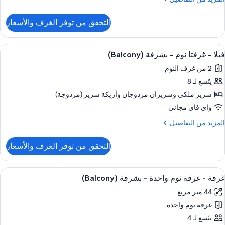
ن
لتفاصيل
التحقق من توفر الغرف والأسعار
ن
رفة
ستعراض
تلفزيون بلازما بحجم 55-بوصة يعرض قنوات تلفزيونية باشتراك مدفوع، تلفزيون
8
رفتا
فيلا - غرفتا نوم - بشرفة (Balcony)
ميع
وم
2 من غرف النوم
ور
يتّسع لـ 8
يلا
سرير ملكي‫‬ وسريران مزدوجان‫‬ وأريكة سرير (مزدوجة)
رفتا
واي فاي مجاني
وم
لمزيد
المزيد من التفاصيل
ن
لتفاصيل
شرفة
التحقق من توفر الغرف والأسعار
ن
(Balcon
يلا
ستعراض
منطقة المعيشة
2
رفتا
غرفة - غرفة نوم واحدة - بشرفة (Balcony)
ميع
وم
44 متر مربع
ور
شرفة
غرفة نوم واحدة
رفة
(Balco
يتّسع لـ 4