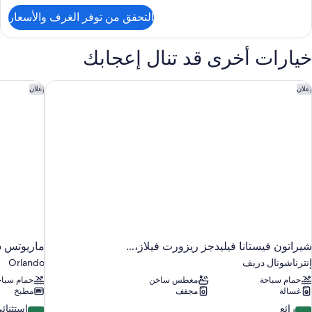
لتفاصيل
التحقق من توفر الغرف والأسعار
ن
لغرفة
خيارات أخرى قد تنال إعجابك
يراتون فيستانا فيليدجز ريزورت فيلاز،...
ماريوتس س
إعلان
إعلان
شيراتون فيستانا فيليدجز ريزورت فيلاز،...
ماريوتس س
إنترناشونال دريف
Orlando
حمام سباحة
مغطس ساخن
حمام سباح
غسالة
مجفف
مطبخ
9.6
9.
رائع
استثنائ