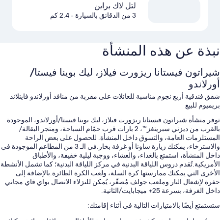
لتل لاك براين
3 من الدقائق بالسيارة
- 2.4 كم
نبذة عن هذه المنشأة
شيراتون فيستانا ريزورت فيلاز، ليك بوينا فيستا/
أورلاندو
شقق فندقية أربع نجوم مناسبة للعائلات على مقربة من منافذ أورلاندو فاينلاند
بريميوم للبيع
توفر منشأة شيراتون فيستانا ريزورت فيلاز، ليك بوينا فيستا/أورلاندو، الموجودة
بالقرب من ديزني سبرينغز™، 2 بارات قرب حمّام السباحة، ومتجر البقالة/
المستلزمات العامة، والتسوق داخل المنشأة. للحصول على بعض الراحة
والاسترخاء، يمكنك زيارة ساونا أو غرفة بخار.في الـ 3 من المطاعم الموجودة في
داخل المنشأة، استمتع بالغداء، والعشاء، ووجبة ليلية خفيفة، والأطباق
الأمريكية.تُقدم دروس اللياقة البدنية في مركز اللياقة البدنية؛ كما تشمل الأنشطة
الأخرى التي يمكنك ممارستها كرة السلة، ولعب الكرة الطائرة.بالإضافة إلى
حفرة لإشعال النار وملعب جولف مُصغّر، يُمكن للنزلاء الاتصال بواي فاي مجاني
داخل الغرفة، بسرعة 25+ ميجابايت/الثانية.
ستستمتع أيضًا بالامتيازات التالية في أثناء إقامتك: