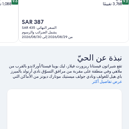
9.6
9.2
ن
من
3,768 تقييمًا
1,088 تقييمًا
10،
10،
ائع،
استثنائي،
1,088
3,76
السعر
SAR 387
قييمًا
تقييمًا
الحالي
السعر النهائي: SAR 435
هو
يشمل الضرائب والرسوم
SAR
من 2026/08/29 إلى 2026/08/30
387
نبذة عن الحيّ
تقع شيراتون فيستانا ريزورت فيلاز، ليك بوينا فيستا/أورلاندو‏ بالقرب من
ملاهي وفي منطقة ‏‏على مقربة من مرافق التسوّق.نادي أرنولد بالميرز
باي هيل للغولف ونادي جولف ميستيك مونارك ديونز من الأماكن التي
عرض تفاصيل أكثر
ينبغي زيارتها إذا كنت تنوي الاستمتاع بالأنشطة، بينما يُمكن زيارة كل من
منتجع Walt Disney World® وأولد تاون إذا كنت تنوي زيارة أماكن
الجذب السياحي الشهيرة في المنطقة.هل تصطحب أطفالك في السفر؟
لا تفوت فرصة زيارة مركز أورانغ كانتري للمؤتمرات ومتنزه ديزني
تايفون لاجون المائي.يُقدم التزلج على الماء فرصة رائعة للتنزه في المياة
المحيطة، أو يُمكنك الاستمتاع بخوض تجارب مثيرة من خلال القفز الحر
بالمظلات القريبة.
تفضل بزيارة أدلتنا للسفر إلى أورلاندو