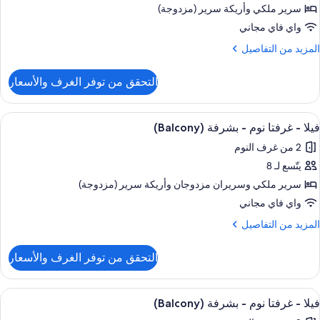
رفة
سرير ملكي‫‬ وأريكة سرير (مزدوجة)
وم
واي فاي مجاني
احدة
لمزيد
المزيد من التفاصيل
ن
شرفة
لتفاصيل
التحقق من توفر الغرف والأسعار
ن
(Balcon
رفة
ستعراض
تلفزيون بلازما بحجم 55-بوصة يعرض قنوات تلفزيونية باشتراك مدفوع، تلفزيون
3
رفة
فيلا - غرفتا نوم - بشرفة (Balcony)
ميع
وم
2 من غرف النوم
احدة
ور
يتّسع لـ 8
يلا
شرفة
سرير ملكي‫‬ وسريران مزدوجان‫‬ وأريكة سرير (مزدوجة)
(Balco
رفتا
واي فاي مجاني
وم
لمزيد
المزيد من التفاصيل
ن
لتفاصيل
شرفة
التحقق من توفر الغرف والأسعار
ن
(Balcon
يلا
ستعراض
منطقة المعيشة
4
رفتا
فيلا - غرفتا نوم - بشرفة (Balcony)
ميع
وم