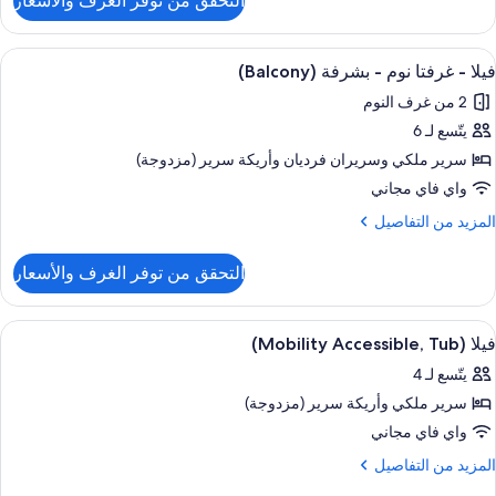
التحقق من توفر الغرف والأسعار
ن
(Balcon
يلا
ستعراض
منطقة المعيشة
7
رفتا
فيلا - غرفتا نوم - بشرفة (Balcony)
ميع
وم
2 من غرف النوم
ور
شرفة
يتّسع لـ 6
يلا
(Balco
سرير ملكي‫‬ وسريران فرديان‫‬ وأريكة سرير (مزدوجة)
رفتا
واي فاي مجاني
وم
لمزيد
المزيد من التفاصيل
ن
لتفاصيل
شرفة
التحقق من توفر الغرف والأسعار
ن
(Balcon
يلا
ستعراض
أغطية فراش متميزة وخزنة داخل الغرفة و
3
رفتا
فيلا (Mobility Accessible, Tub)
ميع
وم
يتّسع لـ 4
ور
شرفة
سرير ملكي‫‬ وأريكة سرير (مزدوجة)
يلا
(Balco
(Mobility
واي فاي مجاني
Accessible
لمزيد
المزيد من التفاصيل
Tub
ن