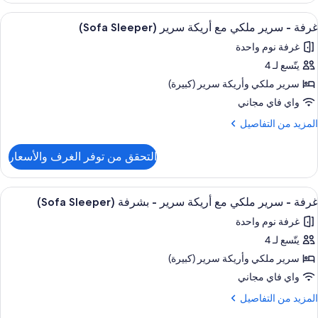
لسمعية
ستعراض
أغطية فراش متميزة وخزنة داخل الغرفة و
4
رير
لمحدودة
غرفة - سرير ملكي مع أريكة سرير (Sofa Sleeper)
ميع
لكي
(Hearing
غرفة نوم واحدة
ور
Accessible
ذوي
يتّسع لـ 4
رفة
لقدرات
سرير ملكي‫‬ وأريكة سرير (كبيرة)
لسمعية
رير
لمحدودة
واي فاي مجاني
(Hearing
لكي
لمزيد
المزيد من التفاصيل
Accessible
ع
ن
ريكة
لتفاصيل
التحقق من توفر الغرف والأسعار
ن
رير
رفة
(Sofa
ستعراض
أغطية فراش متميزة وخزنة داخل الغرفة و
Sleeper
4
رير
غرفة - سرير ملكي مع أريكة سرير - بشرفة (Sofa Sleeper)
ميع
لكي
غرفة نوم واحدة
ع
ور
ريكة
يتّسع لـ 4
رفة
رير
سرير ملكي‫‬ وأريكة سرير (كبيرة)
(Sofa
رير
Sleeper
واي فاي مجاني
لكي
لمزيد
المزيد من التفاصيل
ع
ن