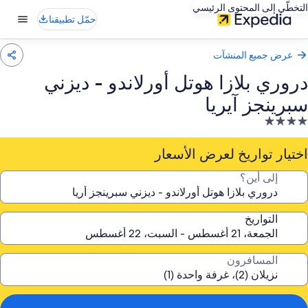
التخطّي إلى المحتوى الرئيسي
حمّل تطبيقنا
عرض جميع المنشآت
دروري بلازا هوتل أورلاندو - ديزني
سبرينجز آيريا
نشأة
ندقية
صنفة
اختيار تواريخ لعرض الأسعار
ـ
إلى أين؟
4.
جوم
التواريخ
المسافرون