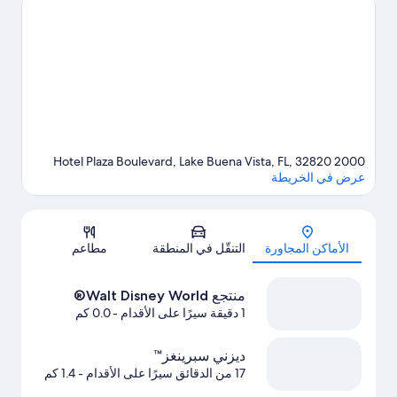
زيارة إبكوت® وHollywood Studios®‎ في ديزني. لا تفوت زيارة كل من
أكواتيكا ومتنزه Animal Kingdom®‎ الترفيهي في ديزني.استمتع
بممارسة رياضة الجولف على ملعب جولف قريب، أو يُمكنك الاستمتاع
بالأنشطة الأخرى في أماكن الهواء الطلق الرائعة، مثل جولات بيئية في
المنطقة.
تفضل بزيارة أدلتنا للسفر إلى لايك بوينا فيستا
2000 Hotel Plaza Boulevard, Lake Buena Vista, FL, 32820
عرض في الخريطة
الخريطة
الأماكن المجاورة
التنقّل في المنطقة
مطاعم
منتجع Walt Disney World®
1 دقيقة سيرًا على الأقدام
- 0.0 كم
ديزني سبرينغز™
17 من الدقائق سيرًا على الأقدام
- 1.4 كم