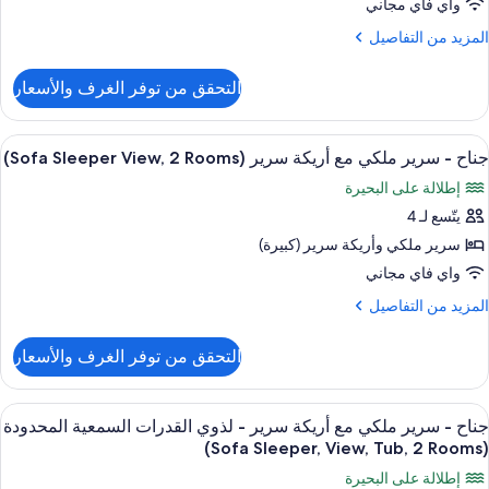
لكي
واي فاي مجاني
ع
لمزيد
المزيد من التفاصيل
ريكة
ن
لتفاصيل
رير
التحقق من توفر الغرف والأسعار
ن
(Oversized,
ناح
Sof
ستعراض
أغطية فراش متميزة وخزنة داخل الغرفة و
4
رير
Sleeper
جناح - سرير ملكي مع أريكة سرير (Sofa Sleeper View, 2 Rooms)
ميع
لكي
إطلالة على البحيرة
ع
ور
Rooms
ريكة
يتّسع لـ 4
ناح
رير
سرير ملكي‫‬ وأريكة سرير (كبيرة)
(Oversized,
رير
Sof
واي فاي مجاني
Sleeper
لكي
لمزيد
المزيد من التفاصيل
ع
ن
Rooms
ريكة
لتفاصيل
التحقق من توفر الغرف والأسعار
ن
رير
ناح
(Sofa
ستعراض
أغطية فراش متميزة وخزنة داخل الغرفة و
Sleepe
4
رير
جناح - سرير ملكي مع أريكة سرير - لذوي القدرات السمعية المحدودة
ميع
لكي
View
(Sofa Sleeper, View, Tub, 2 Rooms)
ع
ور
إطلالة على البحيرة
ريكة