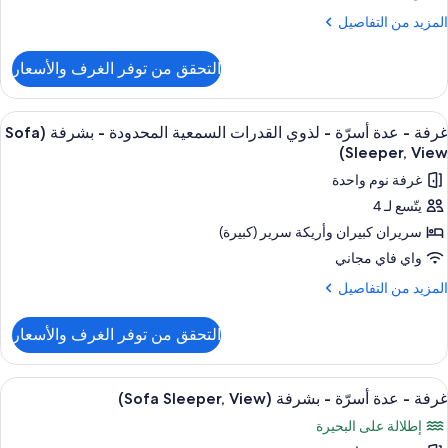
Tub
لمزيد
المزيد من التفاصيل
ذوي
ن
لقدرات
لتفاصيل
التحقق من توفر الغرف والأسعار
ن
لسمعية
رفة
لمحدودة
ستعراض
أغطية فراش متميزة وخزنة داخل الغرفة و
(View
4
ريران
غرفة - عدة أسرّة - لذوي القدرات السمعية المحدودة - بشرفة (Sofa
ميع
بيران
Sleeper, View)
ور
غرفة نوم واحدة
ذوي
رفة
لقدرات
يتّسع لـ 4
لسمعية
سريران كبيران‫‬ وأريكة سرير (كبيرة)
دة
لمحدودة
(Vie
سرّة
واي فاي مجاني
لمزيد
المزيد من التفاصيل
ذوي
ن
لتفاصيل
لقدرات
التحقق من توفر الغرف والأسعار
ن
لسمعية
رفة
لمحدودة
ستعراض
أغطية فراش متميزة وخزنة داخل الغرفة و
4
دة
غرفة - عدة أسرّة - بشرفة (Sofa Sleeper, View)
ميع
سرّة
شرفة
إطلالة على البحيرة
ور
(Sofa