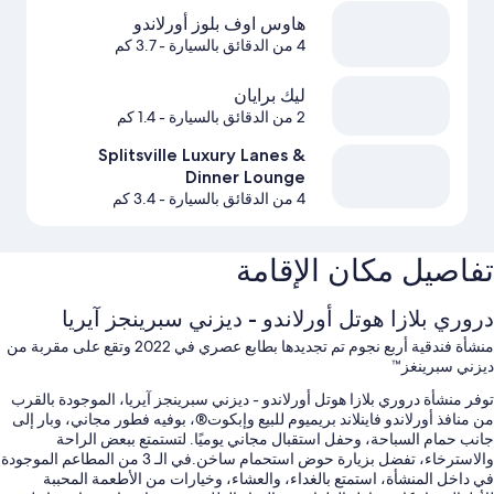
هاوس اوف بلوز أورلاندو
4 من الدقائق بالسيارة
- 3.7 كم
ليك برايان
2 من الدقائق بالسيارة
- 1.4 كم
Splitsville Luxury Lanes &
Dinner Lounge
4 من الدقائق بالسيارة
- 3.4 كم
تفاصيل مكان الإقامة
دروري بلازا هوتل أورلاندو - ديزني سبرينجز آيريا
منشأة فندقية أربع نجوم تم تجديدها بطابع عصري في 2022 وتقع على مقربة من
ديزني سبرينغز™
توفر منشأة دروري بلازا هوتل أورلاندو - ديزني سبرينجز آيريا، الموجودة بالقرب
من منافذ أورلاندو فاينلاند بريميوم للبيع وإبكوت®، بوفيه فطور مجاني، وبار إلى
جانب حمام السباحة، وحفل استقبال مجاني يوميًا. لتستمتع ببعض الراحة
والاسترخاء، تفضل بزيارة حوض استحمام ساخن.في الـ 3 من المطاعم الموجودة
في داخل المنشأة، استمتع بالغداء، والعشاء، وخيارات من الأطعمة المحببة