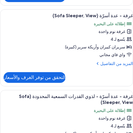
رفة
Rooms
ستعراض
أغطية فراش متميزة وخزنة داخل الغرفة و
4
ريران
غرفة - عدة أسرّة (Sofa Sleeper, View)
ميع
بيران
إطلالة على البحيرة
ور
غرفة نوم واحدة
رفة
يتّسع لـ 4
دة
سريران كبيران‫‬ وأريكة سرير (كبيرة)
سرّة
واي فاي مجاني
(Sofa
لمزيد
المزيد من التفاصيل
Sleeper
ن
View
لتفاصيل
التحقق من توفر الغرف والأسعار
ن
رفة
ستعراض
أغطية فراش متميزة وخزنة داخل الغرفة و
4
دة
غرفة - عدة أسرّة - لذوي القدرات السمعية المحدودة (Sofa
ميع
سرّة
Sleeper, View)
(Sofa
ور
إطلالة على البحيرة
Sleeper
رفة
View
غرفة نوم واحدة
يتّسع لـ 4
دة