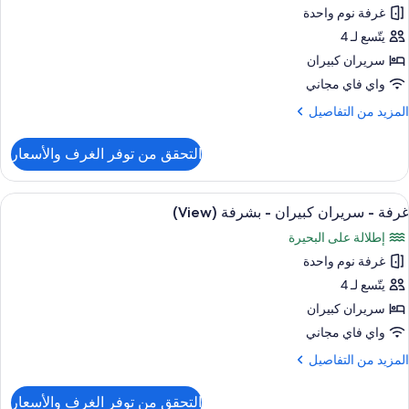
ور
غرفة نوم واحدة
شرفة
رفة
(Terra
يتّسع لـ 4
سريران كبيران
ريران
بيران
واي فاي مجاني
لمزيد
المزيد من التفاصيل
ذوي
ن
لتفاصيل
لقدرات
التحقق من توفر الغرف والأسعار
ن
لسمعية
رفة
لمحدودة
ستعراض
أغطية فراش متميزة وخزنة داخل الغرفة و
5
ريران
غرفة - سريران كبيران - بشرفة (View)
ميع
بيران
شرفة
إطلالة على البحيرة
ور
(Hearing
ذوي
غرفة نوم واحدة
رفة
Accessible
لقدرات
يتّسع لـ 4
لسمعية
Terrace
ريران
لمحدودة
سريران كبيران
بيران
واي فاي مجاني
شرفة
(Hearing
لمزيد
المزيد من التفاصيل
شرفة
Accessible
ن
(View
Terrace
لتفاصيل
التحقق من توفر الغرف والأسعار
ن