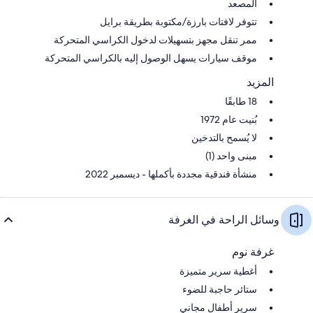
المصعد
تتوفر لافتات بارزة/مكتوبة بطريقة برايل
ممر تنقل مجهز بتسهيلات لدخول الكراسي المتحركة
موقف سيارات يسهل الوصول إليه بالكراسي المتحركة
المزيد
18 طابقًا
بُنيت عام 1972
لا يُسمح بالتدخين
مبنى واحد (1)
منشأة فندقية مجددة بأكملها - ديسمبر 2022
وسائل الراحة في الغرفة
غرفة نوم
أغطية سرير متميزة
ستائر حاجبة للضوء
سرير أطفال مجاني