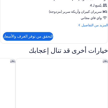
ميع
سرّة
Rooms
يتّسع لـ 4
ور
(Oversized,
Sof
سريران كبيران‫‬ وأريكة سرير (مزدوجة)
رفة
Sleeper
واي فاي مجاني
دة
Rooms
لمزيد
المزيد من التفاصيل
سرّة
ن
لتفاصيل
(Sofa
التحقق من توفر الغرف والأسعار
ن
Sleeper
رفة
خيارات أخرى قد تنال إعجابك
دة
سرّة
(Sofa
اريوت أورلاندو أيربورت ليك سايد
شيراتون في
إعلان
إعلان
Sleeper