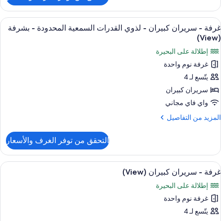
رفة
ستعراض
أغطية فراش متميزة وخزنة داخل الغرفة و
5
ريران
غرفة - سريران كبيران - لذوي القدرات السمعية المحدودة - بشرفة
ميع
بيران
(View)
ور
إطلالة على البحيرة
شرفة
رفة
(Vie
غرفة نوم واحدة
يتّسع لـ 4
ريران
بيران
سريران كبيران
واي فاي مجاني
ذوي
لمزيد
المزيد من التفاصيل
لقدرات
ن
لتفاصيل
لسمعية
التحقق من توفر الغرف والأسعار
ن
لمحدودة
رفة
ستعراض
أغطية فراش متميزة وخزنة داخل الغرفة و
شرفة
5
ريران
غرفة - سريران كبيران (View)
ميع
بيران
(View
إطلالة على البحيرة
ور
ذوي
غرفة نوم واحدة
رفة
لقدرات
يتّسع لـ 4
لسمعية