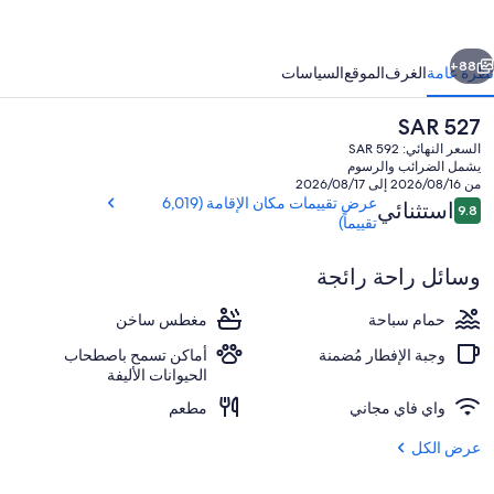
يزني
ابق
التالي
برينجز
88+
نظرة عامة
الغرف
الموقع
السياسات
يريا
السعر
SAR 527
الحالي
السعر النهائي: SAR 592
هو
يشمل الضرائب والرسوم
SAR
من 2026/08/16 إلى 2026/08/17
527
التقييمات
عرض تقييمات مكان الإقامة (6,019
استثنائي
9.8
9.8 من 10
تقييماً)
وسائل راحة رائجة
حمّام سباحة خارجي، مقاعد للتشمس
حمام سباحة
مغطس ساخن
وجبة الإفطار مُضمنة
أماكن تسمح باصطحاب
الحيوانات الأليفة
واي فاي مجاني
مطعم
عرض الكل