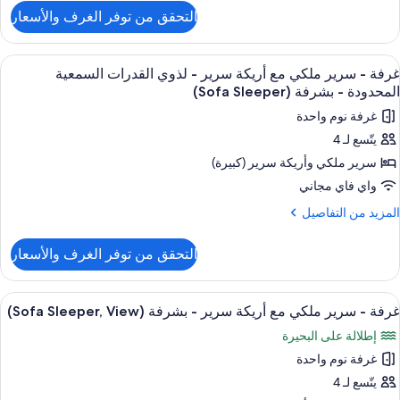
ريكة
لتفاصيل
التحقق من توفر الغرف والأسعار
ن
رير
رفة
ستعراض
أغطية فراش متميزة وخزنة داخل الغرفة و
شرفة
4
رير
غرفة - سرير ملكي مع أريكة سرير - لذوي القدرات السمعية
ميع
لكي
(Sofa
المحدودة - بشرفة (Sofa Sleeper)
ع
ور
Sleeper
غرفة نوم واحدة
ريكة
رفة
رير
يتّسع لـ 4
سرير ملكي‫‬ وأريكة سرير (كبيرة)
رير
شرفة
(Sofa
لكي
واي فاي مجاني
Sleeper
ع
لمزيد
المزيد من التفاصيل
ريكة
ن
لتفاصيل
رير
التحقق من توفر الغرف والأسعار
ن
رفة
ذوي
ستعراض
أغطية فراش متميزة وخزنة داخل الغرفة و
4
رير
لقدرات
غرفة - سرير ملكي مع أريكة سرير - بشرفة (Sofa Sleeper, View)
ميع
لكي
لسمعية
إطلالة على البحيرة
ع
ور
لمحدودة
ريكة
غرفة نوم واحدة
رفة
رير
يتّسع لـ 4
شرفة