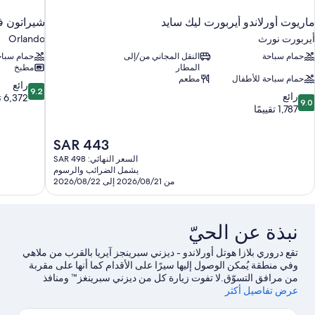
ماريوت أورلاندو أيربورت ليك سايد
شيراتون في
أيربورت نورث
Orlando
حمام سباحة
النقل المجاني من/إلى
حمام سباح
المطار
مطبخ
حمام سباحة للأطفال
مطعم
9.2
رائع
9.2
9.
رائع
من
6,372 تقييمًا
9.0
ن
1,787 تقييمًا
10،
10،
رائع،
ائع،
6,372
السعر
SAR 443
1,78
تقييمًا
الحالي
قييمًا
السعر النهائي: SAR 498
هو
يشمل الضرائب والرسوم
SAR
من 2026/08/21 إلى 2026/08/22
443
نبذة عن الحيّ
تقع دروري بلازا هوتل أورلاندو - ديزني سبرينجز آيريا‏ بالقرب من ملاهي
وفي منطقة يُمكن الوصول إليها سيرًا على الأقدام كما أنها ‏على مقربة
من مرافق التسوّق.لا تفوت زيارة كل من ديزني سبرينغز™ ومنافذ
عرض تفاصيل أكثر
أورلاندو فاينلاند بريميوم للبيع في حال كنت تخطط للتسوق، بينما يُمكن
لأولئك الذين يرغبون في اكتشاف مناطق الجذب الشهيرة في المنطقة