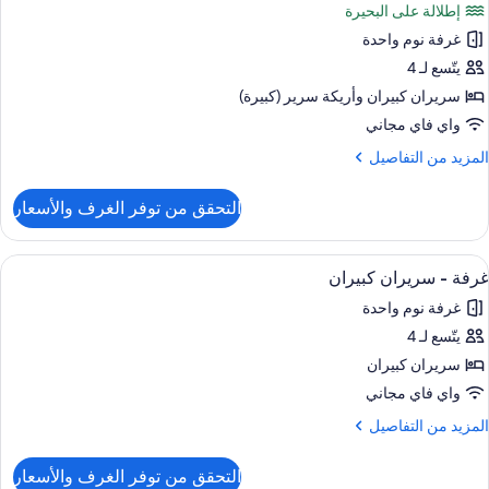
إطلالة على البحيرة
Sleeper
ناح
View
غرفة نوم واحدة
يتّسع لـ 4
دة
Rooms
سرّة
سريران كبيران‫‬ وأريكة سرير (كبيرة)
واي فاي مجاني
ذوي
لمزيد
المزيد من التفاصيل
لقدرات
ن
لتفاصيل
لسمعية
التحقق من توفر الغرف والأسعار
ن
لمحدودة
ناح
(Sofa
ستعراض
أغطية فراش متميزة وخزنة داخل الغرفة و
Sleeper
5
دة
غرفة - سريران كبيران
ميع
سرّة
View
غرفة نوم واحدة
ور
Tub
ذوي
يتّسع لـ 4
رفة
لقدرات
سريران كبيران
Rooms
لسمعية
ريران
لمحدودة
واي فاي مجاني
(Sofa
بيران
لمزيد
المزيد من التفاصيل
Sleeper
ن
View
لتفاصيل
Tub
التحقق من توفر الغرف والأسعار
ن