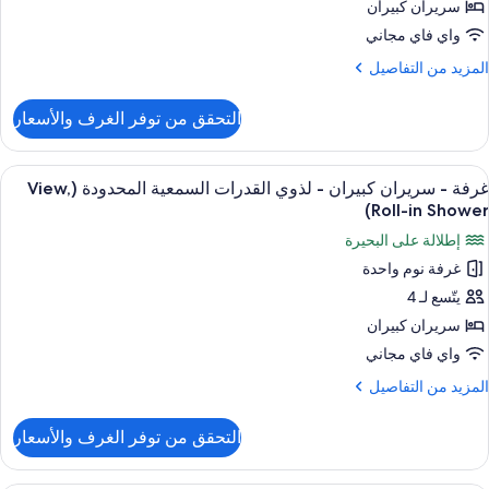
ريران
لمحدودة
سريران كبيران
بيران
واي فاي مجاني
شرفة
(View
(Vie
لمزيد
المزيد من التفاصيل
ن
لتفاصيل
التحقق من توفر الغرف والأسعار
ن
رفة
ستعراض
أغطية فراش متميزة وخزنة داخل الغرفة و
5
ريران
غرفة - سريران كبيران - لذوي القدرات السمعية المحدودة (View,
ميع
بيران
Roll-in Shower)
(Vie
ور
إطلالة على البحيرة
رفة
غرفة نوم واحدة
يتّسع لـ 4
ريران
بيران
سريران كبيران
واي فاي مجاني
ذوي
لمزيد
المزيد من التفاصيل
لقدرات
ن
لتفاصيل
لسمعية
التحقق من توفر الغرف والأسعار
ن
لمحدودة
رفة
(View,