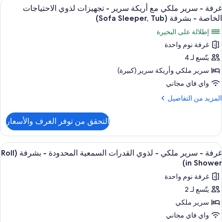
ستعراض
أغطية فراش متميزة وخزنة داخل الغرفة و
لاحتياجات
4
رير
غرفة - سرير ملكي مع أريكة سرير - تجهيزات لذوي الاحتياجات
ميع
لكي
لخاصة
الخاصة - بشرفة (Sofa Sleeper, Tub)
ع
ور
إطلالة على البحيرة
ريكة
رفة
شرفة
رير
غرفة نوم واحدة
(Sofa
يتّسع لـ 4
رير
جهيزات
Sleeper
ذوي
لكي
سرير ملكي‫‬ وأريكة سرير (كبيرة)
View
لاحتياجات
ع
واي فاي مجاني
Tub
لخاصة
ريكة
لمزيد
المزيد من التفاصيل
رير
شرفة
ن
(Sofa
لتفاصيل
التحقق من توفر الغرف والأسعار
Sleeper
ن
جهيزات
View
رفة
ذوي
Tub
ستعراض
أغطية فراش متميزة وخزنة داخل الغرفة و
لاحتياجات
4
رير
غرفة - سرير ملكي - لذوي القدرات السمعية المحدودة - بشرفة (Roll
ميع
لكي
لخاصة
in Shower)
ع
ور
غرفة نوم واحدة
ريكة
رفة
شرفة
رير
يتّسع لـ 2
(Sofa
سرير ملكي
رير
جهيزات
Sleeper
ذوي
لكي
واي فاي مجاني
Tub