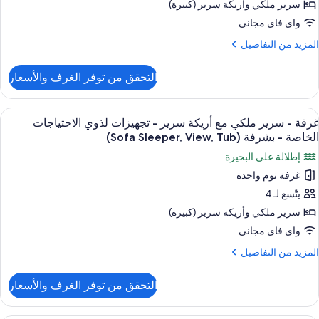
رير
ذوي
سرير ملكي‫‬ وأريكة سرير (كبيرة)
(Sofa
لقدرات
لكي
واي فاي مجاني
Sleeper
لسمعية
ع
لمحدودة
لمزيد
المزيد من التفاصيل
ريكة
ن
رير
شرفة
لتفاصيل
التحقق من توفر الغرف والأسعار
(Sofa
ن
Sleeper
رفة
شرفة
ستعراض
أغطية فراش متميزة وخزنة داخل الغرفة و
(Sofa
4
رير
غرفة - سرير ملكي مع أريكة سرير - تجهيزات لذوي الاحتياجات
ميع
Sleeper
لكي
الخاصة - بشرفة (Sofa Sleeper, View, Tub)
ع
ور
View
إطلالة على البحيرة
ريكة
رفة
رير
غرفة نوم واحدة
يتّسع لـ 4
رير
شرفة
(Sofa
لكي
سرير ملكي‫‬ وأريكة سرير (كبيرة)
Sleeper
ع
واي فاي مجاني
View
ريكة
لمزيد
المزيد من التفاصيل
رير
ن
لتفاصيل
التحقق من توفر الغرف والأسعار
ن
جهيزات
رفة
ذوي