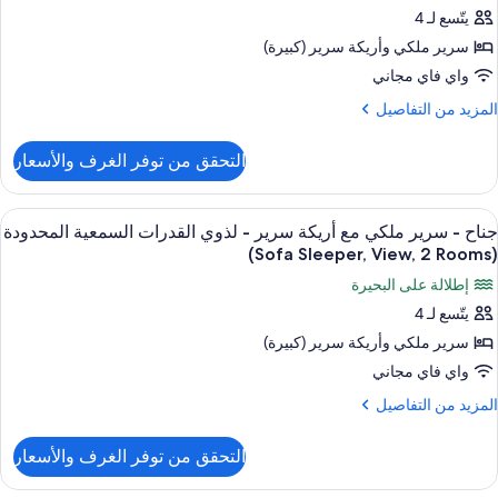
ناح
Rooms
رير
يتّسع لـ 4
(Sofa
سرير ملكي‫‬ وأريكة سرير (كبيرة)
رير
Sleepe
View
لكي
واي فاي مجاني
ع
لمزيد
المزيد من التفاصيل
Rooms
ريكة
ن
لتفاصيل
رير
التحقق من توفر الغرف والأسعار
ن
ناح
ذوي
ستعراض
أغطية فراش متميزة وخزنة داخل الغرفة و
4
رير
لقدرات
جناح - سرير ملكي مع أريكة سرير - لذوي القدرات السمعية المحدودة
ميع
لكي
(Sofa Sleeper, View, 2 Rooms)
لسمعية
ع
ور
لمحدودة
إطلالة على البحيرة
ريكة
ناح
(Sofa
رير
يتّسع لـ 4
Sleeper
سرير ملكي‫‬ وأريكة سرير (كبيرة)
رير
ذوي
View
لقدرات
لكي
واي فاي مجاني
Tub
لسمعية
ع
لمزيد
المزيد من التفاصيل
لمحدودة
ريكة
ن
(Sofa
Rooms
لتفاصيل
رير
Sleeper
التحقق من توفر الغرف والأسعار
ن
View
ناح
Tub