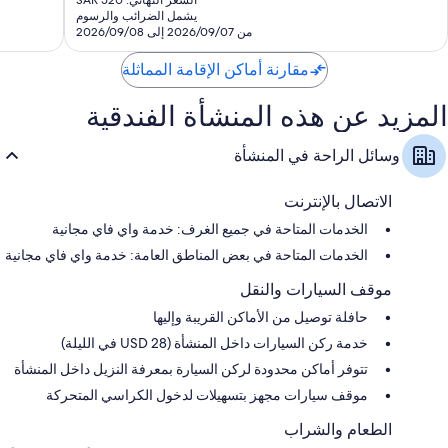
تقييمًا
السعر النهائي: SAR 520
هو
يشمل الضرائب والرسوم
حمامات مزودة بوحدات دش مع أحواض استحمام ومستلزمات مجانية للعناية
SAR
من 2026/09/07 إلى 2026/09/08
الشخصية
463
تلفزيونات بشاشة عالية الوضوح 55-بوصة مزودة بقنوات بريميوم
مقارنة أماكن الإقامة المماثلة
ماكينات صنع القهوة/الشاي، وخدمة تنظيف الغرف يوميًا، ومكاتب
المزيد عن هذه المنشأة الفندقية
وسائل الراحة في المنشأة
الاتصال بالإنترنت
الخدمات المتاحة في جميع الغرف: خدمة واي فاي مجانية
الخدمات المتاحة في بعض المناطق العامة: خدمة واي فاي مجانية
موقف السيارات والنقل
حافلة توصيل من الأماكن القريبة وإليها
خدمة ركن السيارات داخل المنشأة (USD 28 في الليلة)
تتوفر أماكن محدودة لركن السيارة بمعرفة النزيل داخل المنشأة
موقف سيارات مجهز بتسهيلات لدخول الكراسي المتحركة
الطعام والشراب