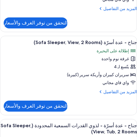
دة
سرّة
لمزيد
المزيد من التفاصيل
ن
لتفاصيل
ذوي
التحقق من توفر الغرف والأسعار
ن
لقدرات
ناح
لسمعية
ستعراض
أغطية فراش متميزة وخزنة داخل الغرفة و
4
دة
لمحدودة
جناح - عدة أسرّة (Sofa Sleeper, View, 2 Rooms)
ميع
سرّة
(Sofa
إطلالة على البحيرة
ور
Sleeper
ذوي
غرفة نوم واحدة
ناح
لقدرات
يتّسع لـ 4
لسمعية
Rooms
دة
لمحدودة
سريران كبيران‫‬ وأريكة سرير (كبيرة)
(Sofa
سرّة
واي فاي مجاني
Sleeper
(Sofa
لمزيد
المزيد من التفاصيل
Sleeper
Rooms
ن
View
لتفاصيل
التحقق من توفر الغرف والأسعار
ن
ناح
Rooms
ستعراض
أغطية فراش متميزة وخزنة داخل الغرفة و
4
دة
جناح - عدة أسرّة - لذوي القدرات السمعية المحدودة (Sofa Sleeper,
ميع
سرّة
View, Tub, 2 Rooms)
(Sofa
ور