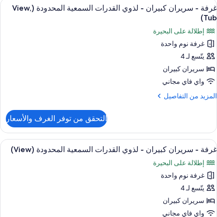
ستعراض
أغطية فراش متميزة وخزنة داخل الغرفة و
Roll
5
ريران
غرفة - سريران كبيران - لذوي القدرات السمعية المحدودة (View,
ميع
بيران
i
Tub)
ور
Shower
إطلالة على البحيرة
ذوي
رفة
لقدرات
غرفة نوم واحدة
لسمعية
يتّسع لـ 4
ريران
لمحدودة
(View,
بيران
سريران كبيران
Roll
واي فاي مجاني
i
ذوي
Shower
لمزيد
المزيد من التفاصيل
لقدرات
ن
لتفاصيل
لسمعية
التحقق من توفر الغرف والأسعار
ن
لمحدودة
رفة
(View,
ستعراض
أغطية فراش متميزة وخزنة داخل الغرفة و
Tub
5
ريران
غرفة - سريران كبيران - لذوي القدرات السمعية المحدودة (View)
ميع
بيران
إطلالة على البحيرة
ور
ذوي
غرفة نوم واحدة
رفة
لقدرات
يتّسع لـ 4
لسمعية
ريران
لمحدودة
سريران كبيران
(View,
بيران
واي فاي مجاني