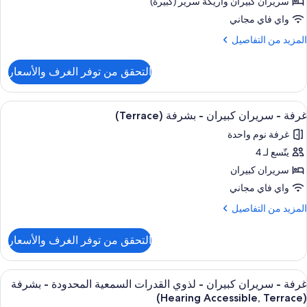
سرّة
سريران كبيران‫‬ وأريكة سرير (كبيرة)
واي فاي مجاني
ذوي
لمزيد
المزيد من التفاصيل
لقدرات
ن
لتفاصيل
لسمعية
التحقق من توفر الغرف والأسعار
ن
لمحدودة
رفة
(Sofa
ستعراض
أغطية فراش متميزة وخزنة داخل الغرفة و
Sleeper
5
دة
غرفة - سريران كبيران - بشرفة (Terrace)
ميع
سرّة
View
غرفة نوم واحدة
ور
ذوي
يتّسع لـ 4
رفة
لقدرات
سريران كبيران
لسمعية
ريران
لمحدودة
واي فاي مجاني
(Sofa
بيران
لمزيد
المزيد من التفاصيل
Sleeper
ن
View
لتفاصيل
شرفة
التحقق من توفر الغرف والأسعار
ن
(Terrac
رفة
ستعراض
أغطية فراش متميزة وخزنة داخل الغرفة و
5
ريران
غرفة - سريران كبيران - لذوي القدرات السمعية المحدودة - بشرفة
ميع
بيران
(Hearing Accessible, Terrace)