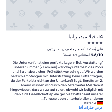
h
b
r
i
o
o
g
n
u
w
u
n
e
t
e
s
e
a
t
r
e
h
r
t
a
k
w
e
t
p
e
h
h
r
i
e
o
e
i
e
فيلا ميديترانيا
14. فيلا ميديترانيا
p
d
o
c
n
i
مكان
m
h
e
a
n
w
w
s
إقامة
d
على بُعد 11.2 كم من متحف زيت الزيتون
g
a
a
k
مصنف
i
9.6
9.6/10
.
استثنائي
(157 تقييمًا)
s
s
.
f
بـ
من
S
o
S
a
o
"
"Die Unterkunft hat eine perfekte Lage in Bol. Ausstattung
10،
4.0
h
m
n
h
D
r
unserer Zimmer (2 Familien) war okay unterhalb des Pools
استثنائي،
e
نجوم
e
e
a
m
i
und Essensbereiches. Frühstück war sehr gut. Wir wurden
(157
w
w
o
z
e
i
herzlich empfangen mit Unterstützung beim Koffer tragen,
تقييمًا)
e
a
f
i
U
c
da der Parkplatz nicht an der Unterkunft liegt. Bereits am 2.
n
o
n
s
h
n
Abend wurden wir durch den Mitarbeiter Mel darauf
t
g
u
a
e
t
hingewiesen, dass wir zu laut seien, obwohl wir lediglich mit
a
m
a
r
e
,
den Kids Gesellschaftsspiele gespielt hatten (auf unserer
b
n
a
f
r
i
Terrasse eben unterhalb aller anderen...
o
d
a
z
k
l
stefanie
v
h
v
i
u
f
عرض خيارات أقل
e
o
n
a
n
r