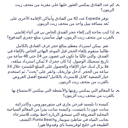
h
r
r
l
كم عدد الفنادق يمكنني العثور عليها على مقربة من متحف زيت
d
ü
-
t
الزيتون؟
u
h
f
.
D
o
s
r
توفر Expedia عدد 42 من الفنادق وأماكن الإقامة الأخرى على
e
o
c
t
بُعد مسافة ميل واحد من متحف زيت الزيتون.
d
h
ü
r
d
C
c
i
إذا كنت بحاجة إلى إلغاء حجز الفندق الخاص بي في أثناء إقامتي
e
k
a
s
بالقرب من متحف زيت الزيتون، فهل سأسترد مبلغ حجزي المدفوع؟
m
w
n
f
نعم. يمكن استرداد معظم مبالغ حجز غرف الفنادق بالكامل
M
p
a
r
طالما ستقوم بإلغاء الحجز قبل الموعد النهائي الخاص بالإلغاء في
e
r
i
i
الفندق، والتي غالبًا ما تكون في غضون من 24 حتى 48 ساعة من
b
n
s
t
تاريخ تسجيلك الوصول. إذا كان حجزك لا يُمكن استرداد مبلغه،
g
e
h
a
فلا يزال لديك خيار الإلغاء والحصول على المبلغ المُسترد خلال 24
p
a
s
r
ساعة من الحجز. أدخل تواريخك، وانقر على "بحث"، ثم استخدم
b
n
c
l
خيار التصفية "قابل للاسترداد بالكامل" لتصفح أفضل العروض
d
e
h
a
بالقرب من متحف زيت الزيتون.
e
s
t
i
o
z
t
i
ما المعالم التي يمكنني رؤيتها والأنشطة التي يمكنني الاستمتاع بها
d
d
e
i
بالقرب من متحف زيت الزيتون؟
e
e
s
r
M
n
t
l
كنيسة ذا بليسيد فيرجن ماري في ستورموروس، وكاتدرائية
e
s
.
i
سانت جون ذا بابتيست، وكنيسة سانت بيترا من المعالم السياحية
N
e
c
l
المحلية المعروفة التي تستحق الزياره.احظ بوقت للاسترخاء
d
h
a
i
بجانب المياه في شاطئ سوبيتار وPunta Beach.اكتشف
o
a
c
r
الطبيعة في خليج لوفريتسنا باي وفيدوفا هورا.