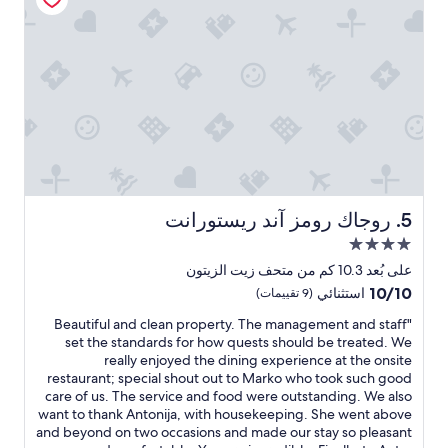
a
r
t
m
e
n
t
w
i
t
h
e
روجاك رومز آند ريستورانت
5. روجاك رومز آند ريستورانت
n
مكان
o
إقامة
u
على بُعد 10.3 كم من متحف زيت الزيتون
مصنف
g
10.0
10/10
استثنائي
(9 تقييمات)
h
بـ
من
r
"
"Beautiful and clean property. The management and staff
10،
4.0
B
o
set the standards for how quests should be treated. We
استثنائي،
نجوم
o
e
really enjoyed the dining experience at the onsite
(9
m
a
restaurant; special shout out to Marko who took such good
تقييمات)
u
f
care of us. The service and food were outstanding. We also
o
t
want to thank Antonija, with housekeeping. She went above
r
i
and beyond on two occasions and made our stay so pleasant