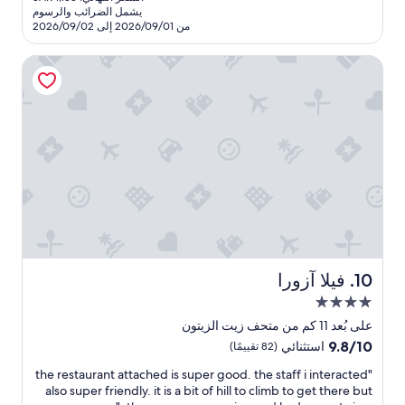
هو
s
يشمل الضرائب والرسوم
e
a
SAR
i
من 2026/09/01 إلى 2026/09/02
d
c
1,036
t
e
e
e
فيلا آزورا
v
i
r
e
s
e
r
i
s
m
y
t
m
s
a
e
a
u
c
c
r
u
o
a
n
l
n
d
a
t
o
t
;
e
f
s
m
a
p
n
y
فيلا آزورا
10. فيلا آزورا
e
d
s
مكان
c
s
t
i
إقامة
o
a
على بُعد 11 كم من متحف زيت الزيتون
a
مصنف
c
y
9.8
9.8/10
استثنائي
(82 تقييمًا)
l
h
l
بـ
من
s
e
e
"
"the restaurant attached is super good. the staff i interacted
10،
4.0
h
a
r
t
also super friendly. it is a bit of hill to climb to get there but
استثنائي،
نجوم
o