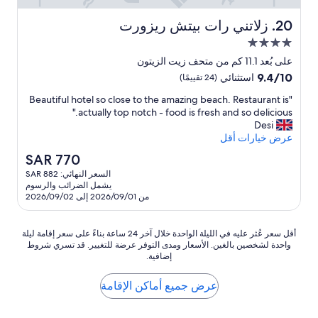
d
f
r
r
.
e
D
e
t
,
زلاتني رات بيتش ريزورت
20. زلاتني رات بيتش ريزورت
r
a
a
r
i
مكان
d
b
n
e
t
r
إقامة
d
A
e
r
على بُعد 11.1 كم من متحف زيت الزيتون
i
مصنف
u
a
a
l
9.4
9.4/10
استثنائي
(24 تقييمًا)
n
g
b
s
,
بـ
من
k
e
e
s
s
"
"Beautiful hotel so close to the amazing beach. Restaurant is
10،
4.0
s
B
n
a
a
t
actually top notch - food is fresh and so delicious."
استثنائي،
نجوم
.
u
u
e
a
,
Desi
(24
W
d
b
a
t
t
عرض خيارات أقل
تقييمًا)
o
e
u
a
t
i
السعر
SAR 770
u
d
u
f
r
t
الحالي
l
السعر النهائي: SAR 882
e
u
n
u
i
هو
d
يشمل الضرائب والرسوم
g
n
r
f
l
SAR
n
من 2026/09/01 إلى 2026/09/02
d
d
P
u
,
770
’
g
e
a
f
l
t
e
h
a
s
r
أقل
أقل سعر عُثر عليه في الليلة الواحدة خلال آخر 24 ساعة بناءً على سعر إقامة ليلة
h
m
H
p
o
k
واحدة لشخصين بالغين. الأسعار ومدى التوفر عرضة للتغيير. قد تسري شروط
سعر
e
p
o
f
t
i
إضافية.
عُثر
s
e
t
l
l
l
عليه
i
e
e
a
y
l
في
عرض جميع أماكن الإقامة
t
g
s
t
f
l
الليلة
a
o
z
s
r
t
الواحدة
t
n
c
.
i
i