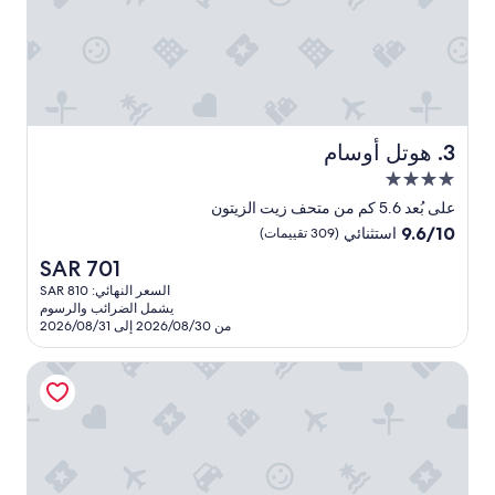
c
o
m
e
b
a
c
k
هوتل أوسام
3. هوتل أوسام
h
مكان
e
r
إقامة
على بُعد 5.6 كم من متحف زيت الزيتون
e
مصنف
9.6
9.6/10
استثنائي
(309 تقييمات)
i
بـ
من
n
السعر
SAR 701
10،
4.0
a
الحالي
استثنائي،
السعر النهائي: SAR 810
نجوم
h
هو
يشمل الضرائب والرسوم
(309
e
SAR
من 2026/08/30 إلى 2026/08/31
تقييمات)
a
701
r
فيلا ميديا
t
b
e
a
t
!