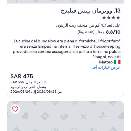
o
a
s
i
w
s
t
t
ووترمان بيتش فيليدج
13. ووترمان بيتش فيليدج
a
p
o
a
n
مكان
n
a
f
t
h
a
r
إقامة
على بُعد 4.7 كم من متحف زيت الزيتون
t
m
t
i
مصنف
8.8
8.8/10
o
ممتاز
(148 تقييمًا)
w
a
l
بـ
من
t
a
z
l
"
"La cucina del bungalow era piena di formiche, il frigorifero
10،
4.0
h
s
t
i
L
era senza lampadina interna. Il servizio di housekeeping
ممتاز،
a
نجوم
M
n
o
a
prevede solo cambio asciugamani e pulita a terra, no pulizia
(148
n
g
c
a
c
bagni, no letti."
تقييمًا)
k
r
r
l
u
Matteo
A
e
i
i
c
عرض خيارات أقل
n
m
s
j
i
t
السعر
SAR 475
b
a
t
n
o
الحالي
a
t
,
السعر النهائي: SAR 555
a
n
هو
u
o
t
يشمل الضرائب والرسوم
d
i
SAR
g
h
r
من 2026/08/23 إلى 2026/08/24
e
j
475
e
e
a
l
a
n
c
t
فيلا ميديترانيا
b
,
o
t
t
u
w
h
n
f
n
i
o
e
c
g
t
r
r
i
a
h
d
e
e
l