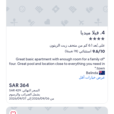
!
"
فيلا ميديا
4. فيلا ميديا
مكان
إقامة
على بُعد 6.1 كم من متحف زيت الزيتون
مصنف
9.6
9.6/10
استثنائي
(78 تقييمًا)
بـ
من
"
"Great basic apartment with enough room for a family of
10،
4.0
G
four. Great pool and location close to everything you need in
استثنائي،
نجوم
r
town."
(78
e
Belinda
تقييمًا)
a
عرض خيارات أقل
t
السعر
SAR 364
b
الحالي
السعر النهائي: SAR 429
a
هو
يشمل الضرائب والرسوم
s
SAR
من 2026/09/06 إلى 2026/09/07
i
364
c
روجاك رومز آند ريستورانت
a
p