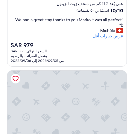
g
n
إقامة
على بُعد 11.2 كم من متحف زيت الزيتون
d
y
مصنف
10.0
10/10
استثنائي
(6 تقييمات)
o
a
بـ
من
u
r
"
"We had a great stay thanks to you Marko it was all perfect
10،
4.0
d
n
W
:)"
استثنائي،
نجوم
e
s
e
Michèle
(6
e
f
h
عرض خيارات أقل
تقييمات)
d
o
a
السعر
SAR 979
r
i
d
الحالي
n
h
السعر النهائي: SAR 1,118
a
هو
o
t
يشمل الضرائب والرسوم
g
SAR
w
o
من 2026/09/05 إلى 2026/09/06
r
979
w
q
e
n
u
بوتيوس بالاس براك
a
e
.
t
s
"
s
t
t
s
a
s
y
h
t
o
h
u
a
l
n
d
k
b
s