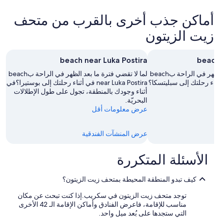
نجوم
مصنف
B
a
a
a
t
بـ
أماكن جذب أخرى بالقرب من متحف
e
n
n
a
s
4.0
Z
h
u
a
r
نجوم
زيت الزيتون
e
n
a
r
i
m
d
a
t
i
m
n
s
t
i
beach near Luka Postira
beach
n
e
s
t
i
a
a
c
r
i
لما لا تقضي فترة ما بعد الظهر في الراحة بbeach
لما لا تقضي فترة ما بعد الظهر في الراحة بbeach
m
w
p
h
s
near Luka Postira في أثناء رحلتك إلى بوستيرا؟في
2
e
a
a
s
أثناء وجودك بالمنطقة، تجول على طول الإطلالات
o
c
r
r
.
البحريّة.
A
e
f
f
t
عرض معلومات أقل
b
e
o
u
t
w
e
c
a
r
n
a
t
t
l
عرض المنشآت الفندقية
w
d
s
s
l
w
p
e
o
y
الأسئلة المتكررة
u
o
n
h
t
g
o
r
t
l
d
g
p
.
.
كيف تبدو المنطقة المحيطة بمتحف زيت الزيتون؟
D
e
e
n
"
n
o
a
f
توجد متحف زيت الزيتون في سكريب.إذا كنت تبحث عن مكان
w
ü
s
t
مناسب للإقامة، فاعرض الفنادق وأماكن الإقامة الـ 42 الأخرى
h
F
c
i
التي ستجدها على بُعد ميل واحد.