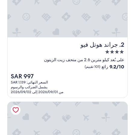
e
d
f
o
r
a
b
e
جراند هوتل فيو
2. جراند هوتل فيو
t
مكان
t
إقامة
e
على بُعد كيلو مترين 2.6 من متحف زيت الزيتون
مصنف
r
9.2
9.2/10
رائع
(101 تقييم)
s
بـ
من
السعر
SAR 997
t
10،
4.0
الحالي
a
رائع،
السعر النهائي: SAR 1,139
نجوم
هو
y
يشمل الضرائب والرسوم
(101
SAR
,
من 2026/09/01 إلى 2026/09/02
تقييم)
997
w
e
هوتل أوسام
w
o
u
l
d