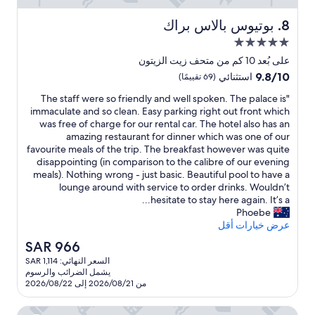
e
t
t
o
بوتيوس بالاس براك
8. بوتيوس بالاس براك
r
y
مكان
e
o
a
إقامة
u
على بُعد 10 كم من متحف زيت الزيتون
t
مصنف
M
9.8
9.8/10
استثنائي
(69 تقييمًا)
e
a
بـ
من
d
r
"
"The staff were so friendly and well spoken. The palace is
10،
5.0
.
T
k
immaculate and so clean. Easy parking right out front which
استثنائي،
نجوم
W
o
h
was free of charge for our rental car. The hotel also has an
(69
e
e
i
amazing restaurant for dinner which was one of our
تقييمًا)
r
s
t
favourite meals of the trip. The breakfast however was quite
e
w
t
disappointing (in comparison to the calibre of our evening
a
a
a
meals). Nothing wrong - just basic. Beautiful pool to have a
l
s
f
lounge around with service to order drinks. Wouldn’t
l
a
f
hesitate to stay here again. It’s a...
y
w
l
Phoebe
e
e
l
عرض خيارات أقل
n
p
r
السعر
SAR 966
j
e
e
الحالي
o
السعر النهائي: SAR 1,114
s
r
هو
y
يشمل الضرائب والرسوم
o
f
SAR
e
من 2026/08/21 إلى 2026/08/22
e
f
966
d
c
r
t
هوتل بلازا دوس
t
i