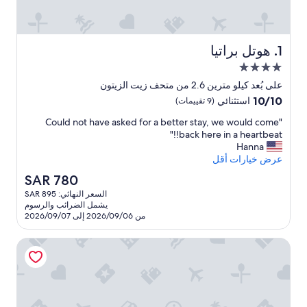
هوتل براتيا
1. هوتل براتيا
مكان
إقامة
على بُعد كيلو مترين 2.6 من متحف زيت الزيتون
مصنف
10.0
10/10
استثنائي
(9 تقييمات)
بـ
من
"
"Could not have asked for a better stay, we would come
10،
4.0
C
back here in a heartbeat!!"
استثنائي،
نجوم
o
Hanna
(9
u
عرض خيارات أقل
تقييمات)
l
السعر
SAR 780
d
الحالي
السعر النهائي: SAR 895
n
هو
يشمل الضرائب والرسوم
o
SAR
من 2026/09/06 إلى 2026/09/07
t
780
h
جراند هوتل فيو
a
v
e
a
s
k