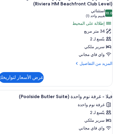
جميع
واحدة
(Riviera HM Beachfront Club Level)
-
صور
استثنائي
بمنظر
10.0
غرفة
10.0 من 10
(تقييم
تقييم واحد (1)
للمحيط
شهر
واحد
(Riviera
إطلالة على المحيط
العسل
Penthouse
(1))
34 متر مربع
Club
-
يتّسع لـ 2
Level)
غرفة
سرير ملكي
نوم
واي فاي مجاني
واحدة
-
المزيد
المزيد من التفاصيل
من
بمنظر
التفاصيل
للمحيط
عرض الأسعار لتواريخك
عن
(Riviera
غرفة
شهر
HM
استعراض
ميني بار وخزنة داخل الغرفة وستائ
12
العسل
فيلا - غرفة نوم واحدة (Poolside Butler Suite)
Beachfront
جميع
-
Club
غرفة نوم واحدة
غرفة
صور
Level)
نوم
يتّسع لـ 2
فيلا
واحدة
-
سرير ملكي
-
غرفة
بمنظر
واي فاي مجاني
للمحيط