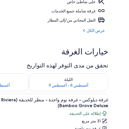
على شاطئ خاص
شاطئ خاص، رم
غرفة شاملة جميع الخدمات
النقل المجاني من/إلى المطار
عرض الكل
خيارات الغرفة
تحقق من مدى التوفر لهذه التواريخ
تحقق من مدى التوفر لليلة للفترة أغسطس 8 - أغسطس 9
تحقق من مدى التوفر
الليلة
أغسطس 8 - أغسطس 9
أغسطس 9 - أغ
استعراض
ميني بار وخزنة داخل الغرفة وستائ
3
غرفة ديلوكس - غرفة نوم واحدة - منظر للحديقة (Riviera
جميع
Bamboo Grove Deluxe)
صور
إطلالة على الحديقة
غرفة
31 متر مربع
ديلوكس
غرفة نوم واحدة