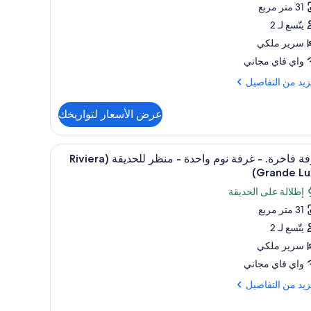
31 متر مربع
فة
يتّسع لـ 2
م
سرير ملكي
حدة
واي فاي مجاني
ظر
زيد
زيد من التفاصيل
ديقة
فاصيل
(Rivie
عرض الأسعار لتواريخك
Honeymo
ة
رة.
Luxur
تعراض
ومكواة/لوح كي
ميني بار وخزنة داخل الغرفة وستائر تعتيم ومكواة/ل
3
غرفة فاخرة. - غرفة نوم واحدة - منظر للحديقة (Riviera
يع
ة
Grande Lu
ر
إطلالة على الحديقة
دة
فة
31 متر مربع
خرة.
ر
يتّسع لـ 2
ديقة
(Rivi
فة
سرير ملكي
Honeymo
م
واي فاي مجاني
Luxu
حدة
زيد
زيد من التفاصيل
ظر
فاصيل