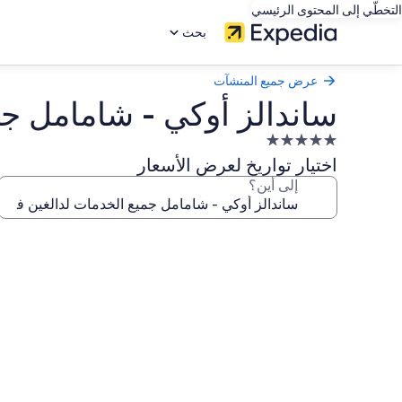
التخطّي إلى المحتوى الرئيسي
بحث
عرض جميع المنشآت
ساندالز أوكي - شامامل ج
منشأة
فندقية
اختيار تواريخ لعرض الأسعار
مصنفة
إلى أين؟
بـ
5.0
معرض
نجوم
صور
ساندالز
أوكي
-
شامامل
جميع