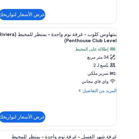
عن
للحديقة
غرفة
(Great
عرض الأسعار لتواريخك
فاخرة.
House
-
غرفة
Luxury)
استعراض
ميني بار وخزنة داخل الغرفة وستائ
نوم
3
بنتهاوس كلوب - غرفة نوم واحدة - بمنظر للمحيط (era
جميع
واحدة
Penthouse Club Level)
-
صور
إطلالة على المحيط
منظر
بنتهاوس
للحديقة
34 متر مربع
كلوب
(Great
يتّسع لـ 2
-
House
Luxury)
غرفة
سرير ملكي
نوم
واي فاي مجاني
واحدة
المزيد
المزيد من التفاصيل
-
من
بمنظر
التفاصيل
عن
للمحيط
بنتهاوس
(Riviera
عرض الأسعار لتواريخك
كلوب
Penthouse
-
غرفة
Club
استعراض
ميني بار وخزنة داخل الغرفة وستائ
نوم
3
غرفة شهر العسل - غرفة نوم واحدة - بمنظر للمحيط
Level)