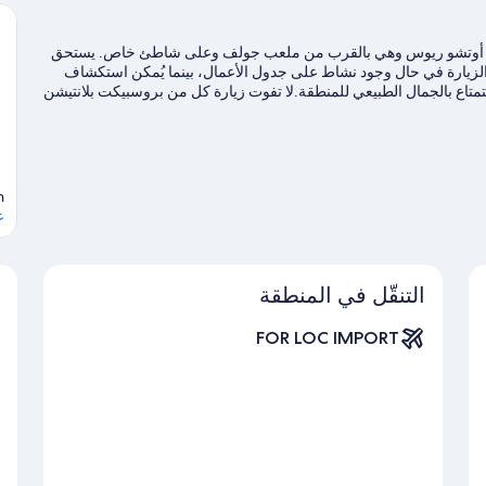
دينة أوتشو ريوس وهي بالقرب من ملعب جولف وعلى شاطئ خاص. يستحق
يارة في حال وجود نشاط على جدول الأعمال، بينما يُمكن استكشاف
اع بالجمال الطبيعي للمنطقة.لا تفوت زيارة كل من بروسبيكت بلانتيشن
ة وجولات بالقارب فرصًا رائعة للتنزه في المياة المحيطة، أو يُمكنك
ات الجبلية القريبتين.
تفضل بزيارة أدلتنا للسفر إلى أوتشو ريوس
n
ع
التنقّل في المنطقة
FOR LOC IMPORT