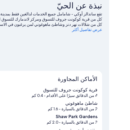
Villa
نبذة عن الحيّ
-
Suite)
بمنظر
تقع ساندالز أوكي - شامامل جميع الخدمات لدالغين فقط بم
للمحيط
كل من قرية كوكونت جروف للتسوق ومركز لاندمارك للتسوق الز
-
كل من شلالات نهر دنز وشاطئ ماهوغوني لمن يرغبون في الاستمت
بجانب
عرض تفاصيل أكثر
ومتحف ريغي إكسبلوجن أيضًا. يُقدم كل من ركوب القوارب المطاطي
المسبح
الاستمتاع بخوض تجارب مثيرة من خلال جولات بيئية وركوب الدراج
(Butler
Villa
Suite)
الأماكن المجاورة
قرية كوكونت جروف للتسوق
4 من الدقائق سيرًا على الأقدام
- 0.4 كم
شاطئ ماهوغوني
2 من الدقائق بالسيارة
- 1.6 كم
Shaw Park Gardens
3 من الدقائق بالسيارة
- 2.0 كم
متنزه وايت ريفير ريغي