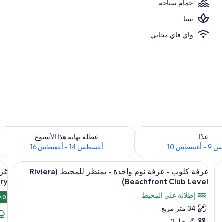
حمام سباحة
ال بيضاء، كراسي للتشمس، مناشف للشاطئ
سبا
واي فاي مجاني
 لغد للفترة أغسطس 9 - أغسطس 10
تحقق من مدى التوفر لعطلة نهاية هذا الأسبوع للفت
غدًا
عطلة نهاية هذا الأسبوع
سطس 10
أغسطس 14 - أغسطس 16
استعراض
ر تعتيم ومكواة/لوح كي
اس
ميني بار وخزنة داخل الغرفة وستائر تعتيم 
4
غرفة كلوب - غرفة نوم واحدة - بمنظر للمحيط (Riviera
جميع
جم
y)
Beachfront Club Level)
صور
صو
إطلالة على المحيط
9.0
غرفة
غر
9.0
34 متر مربع
كلوب
فا
يتّسع لـ 2