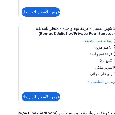
ديقة
ة
(Rivie
عرض الأسعار لتواريخك
رة.
Gran
ة
Lu
تعراض
ومكواة/لوح كي
ميني بار وخزنة داخل الغرفة وستائر تعتيم ومكواة/ل
5
ا شهر العسل - غرفة نوم واحدة - منظر للحديقة
يع
دة
ر
إطلالة على الحديقة
ر
ا
ديقة
51 متر مربع
ر
(Rivi
غرفة نوم واحدة
عسل
Gra
Lu
يتّسع لـ 2
فة
سرير ملكي
م
واي فاي مجاني
حدة
زيد
زيد من التفاصيل
ظر
فاصيل
ديقة
عرض الأسعار لتواريخك
(Romeo&Juli
ر
w/Priva
سل
تعراض
ميني بار وخزنة داخل الغرفة وستائر تعتيم ومكواة/ل
12
فيلا - غرفة نوم واحدة - بمسبح خاص (w/4 One-Bedroom
Po