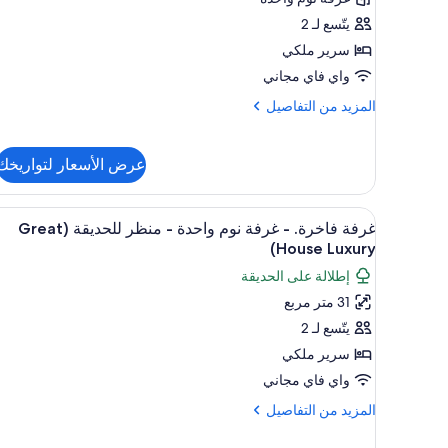
-
غرفة
يتّسع لـ 2
نوم
سرير ملكي
واحدة
واي فاي مجاني
-
المزيد
المزيد من التفاصيل
منظر
من
للحديقة
التفاصيل
عن
(Riviera
عرض الأسعار لتواريخك
غرفة
Bamboo
ديلوكس
Grove
-
استعراض
إطلالة الغرفة
3
غرفة فاخرة. - غرفة نوم واحدة - منظر للحديقة (Great
Deluxe)
غرفة
جميع
House Luxury)
نوم
صور
واحدة
إطلالة على الحديقة
غرفة
-
31 متر مربع
منظر
فاخرة.
للحديقة
يتّسع لـ 2
-
(Riviera
غرفة
سرير ملكي
Bamboo
Grove
نوم
واي فاي مجاني
Deluxe)
واحدة
المزيد
المزيد من التفاصيل
-
من
منظر
التفاصيل