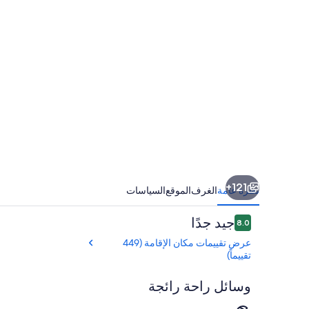
الخدمات
لدالغين
فقط
121+
نظرة عامة
الغرف
الموقع
السياسات
التقييمات
جيد جدًا
8.0
8.0 من 10
عرض تقييمات مكان الإقامة (449
تقييماً)
وسائل راحة رائجة