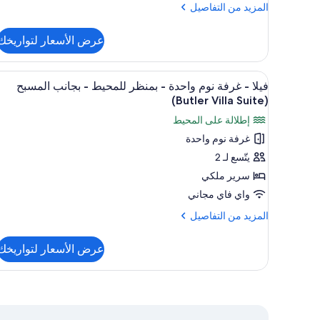
نوم
المزيد
المزيد من التفاصيل
(Riviera
واحدة
من
HM
التفاصيل
(Poolside
Beachfront
عرض الأسعار لتواريخك
عن
Butler
Club
فيلا
Level)
Suite)
-
استعراض
ميني بار وخزنة داخل الغرفة وستائ
9
غرفة
فيلا - غرفة نوم واحدة - بمنظر للمحيط - بجانب المسبح
جميع
نوم
(Butler Villa Suite)
واحدة
صور
إطلالة على المحيط
(Poolside
فيلا
Butler
غرفة نوم واحدة
-
Suite)
يتّسع لـ 2
غرفة
نوم
سرير ملكي
واحدة
واي فاي مجاني
-
المزيد
المزيد من التفاصيل
بمنظر
من
التفاصيل
للمحيط
عرض الأسعار لتواريخك
عن
-
فيلا
بجانب
-
المسبح
غرفة
نوم
(Butler
واحدة