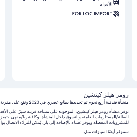
الأقدام
FOR LOC IMPORT
رومر هيلز كيتشين
منشأة فندقية أربع نجوم تم تجديدها بطابع عصري في 2023 وتقع على مقربة من برودواي
توفر منشأة رومر هيلز كيتشين، الموجودة على مسافة قريبة سيرًا على الأ
للمشروبات المفضلة ويوفر عشاء.بالإضافة إلى بار، يُمكن للنزلاء الاتصال بواي فاي مجاني د
ستتوفر أيضًا امتيازات مثل: