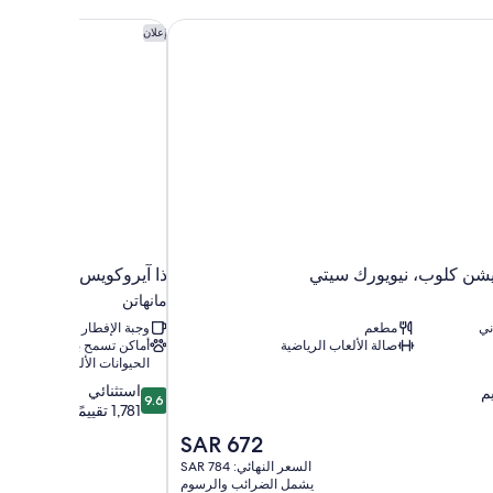
شن كلوب، نيويورك سيتي
ذا آيروكويس تايمز سكوي
إعلان
شن كلوب، نيويورك سيتي
ذا آيروكويس تايمز سكو
مانهاتن
ني
مطعم
وجبة الإفطار مُضمنة
صالة الألعاب الرياضية
أماكن تسمح باصطحاب
الحيوانات الأليفة
9.6
استثنائي
9.6
من
1,781 تقييمًا
10،
السعر
SAR 672
استثنائي،
الحالي
السعر النهائي: SAR 784
1,781
هو
يشمل الضرائب والرسوم
تقييمًا