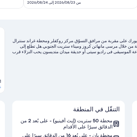
SAR
من 2026/08/23 إلى 2026/08/24
639
يويورك على مقربة من مرافق التسوّق.مركز روكفلر ومحطة غراند سنترال
طقة من خلال مرسى مانهاتن كروز وميناء ستريت الجنوبي.هل تطلع إلى
عة الموسيقى فى راديو سيتى أو حديقة ميدان متديسون.يحب النزلاء قرب
موقع الفندق من المواصلات العامة: محطة 50 ستريت (إيث أفينيو) على بُعد خطوات فقط ومحطة 50 ستريت (برودواي) is 4 من الدقائق
, 10019
ع
التنقّل في المنطقة
محطة 50 ستريت (إيث أفينيو) - على بُعد 2 من
الدقائق سيرًا على الأقدام
محطة بان - على بُعد 16 من الدقائق سيرًا على