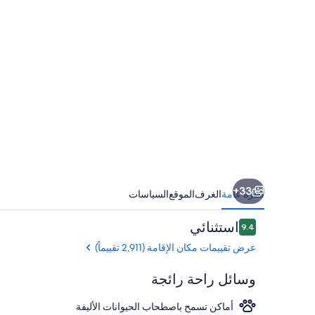
33+
نظرة عامة
الغرف
الموقع
السياسات
التقييمات
استثنائي
9.4
9.4 من 10
عرض تقييمات مكان الإقامة (2,911 تقييماً)
وسائل راحة رائجة
أماكن تسمح باصطحاب الحيوانات الأليفة