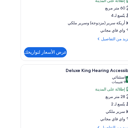
إطلالة على المدينة
Ki
60 متر مربع
Sui
يتّسع لـ 4
Mobili
أريكة سرير (مزدوجة)‫‬ وسرير ملكي
Accessib
واي فاي مجاني
wi
Ro
زيد
زيد من التفاصيل
فاصيل
Show
عرض الأسعار لتواريخك
O
Bedr
تعراض
ملاءات للفراش لا تسبب الحساسية وخزنة داخل الغ
6
K
Deluxe King Hearing Accessi
يع
Su
استثنائي
ر
Mobil
 من 10
(9
9 تقييمات
Accessi
Delu
تقييمات)
إطلالة على المدينة
w
Ki
R
28 متر مربع
Heari
يتّسع لـ 2
Sho
Accessib
سرير ملكي
واي فاي مجاني
زيد
زيد من التفاصيل