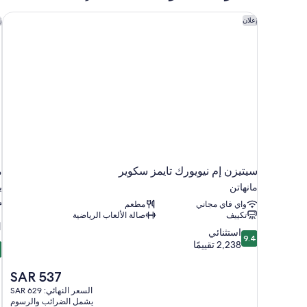
Hearing
Accessible
سيتيزن إم نيويورك تايمز سكوير
م
إعلان
إ
سيتيزن إم نيويورك تايمز سكوير
م
مانهاتن
ب
واي فاي مجاني
مطعم
تكييف
صالة الألعاب الرياضية
9.4
استثنائي
9.4
8
من
2,238 تقييمًا
8
م
10،
استثنائي،
السعر
SAR 537
م
2,238
الحالي
السعر النهائي: SAR 629
7
تقييمًا
هو
يشمل الضرائب والرسوم
ت