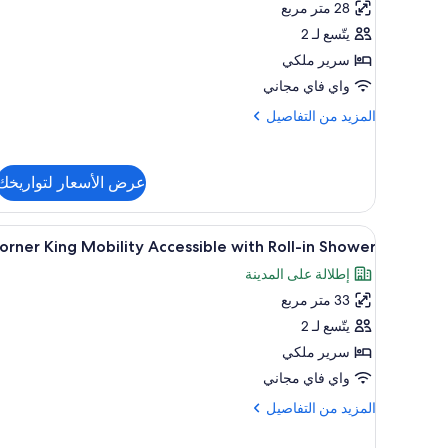
28 متر مربع
يتّسع لـ 2
سرير ملكي
واي فاي مجاني
المزيد
المزيد من التفاصيل
من
التفاصيل
عن
عرض الأسعار لتواريخك
Deluxe
King
استعراض
إطلالة على المدينة
7
orner King Mobility Accessible with Roll-in Shower
جميع
إطلالة على المدينة
صور
33 متر مربع
Corner
King
يتّسع لـ 2
Mobility
سرير ملكي
Accessible
واي فاي مجاني
with
المزيد
المزيد من التفاصيل
Roll-
من
in
التفاصيل