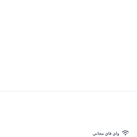
فيديو المنشأة 
إطلالة الغرفة
واي فاي مجاني