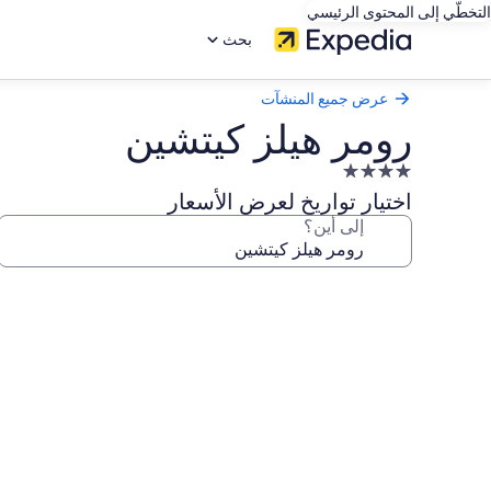
التخطّي إلى المحتوى الرئيسي
بحث
عرض جميع المنشآت
رومر هيلز كيتشين
منشأة
فندقية
اختيار تواريخ لعرض الأسعار
مصنفة
إلى أين؟
بـ
4.0
معرض
نجوم
صور
رومر
هيلز
كيتشين