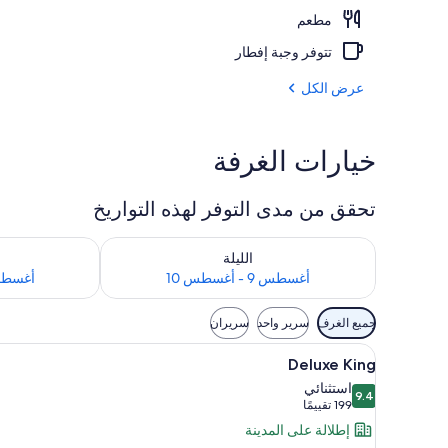
مطعم
المنشأة من الخ
تتوفر وجبة إفطار
عرض الكل
خيارات الغرفة
تحقق من مدى التوفر لهذه التواريخ
تحقق من مدى التوفر لليلة للفترة أغسطس 9 - أغسطس 10
تحقق من مدى التوفر 
الليلة
أغسطس 9 - أغسطس 10
أغسطس 10 - أغ
عوامل
جميع الغرف
سرير واحد
سريران
التصفية
استعراض
ملاءات للفراش لا تسبب الحساسية 
المتاحة
6
Deluxe King
جميع
للغرف
استثنائي
9.4
صور
9.4 من 10
(199
199 تقييمًا
Deluxe
تقييمًا)
إطلالة على المدينة
King