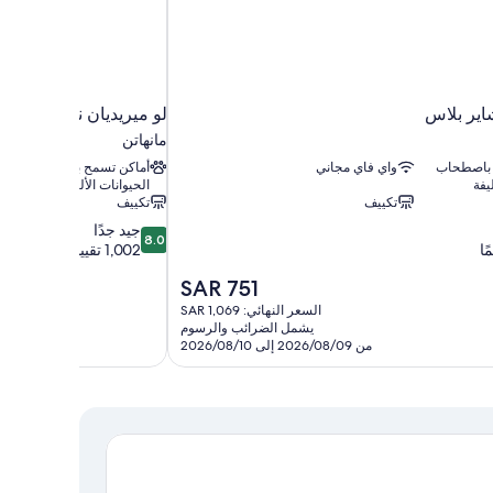
اير بلاس
لو ميريديان نيويورك، سن
مانهاتن
 باصطحاب
واي فاي مجاني
أماكن تسمح باصطحاب
يفة
الحيوانات الأليفة
تكييف
تكييف
8.0
جيد جدًا
8.0
من
1,002 تقييم
10،
السعر
SAR 751
جيد
الحالي
جدًا،
السعر النهائي: SAR 1,069
هو
1,002
يشمل الضرائب والرسوم
SAR
من 2026/08/09 إلى 2026/08/10
تقييم
751