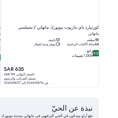
كورتيارد باي ماريوت نيويورك مانهاتن / تشيلسي
م
مانهاتن
م
مطعم
تكييف
صالة الألعاب الرياضية
تتوفر وجبة إفطار
9.2
رائع
9.2
0
من
1,006 تقييمات
م
10،
رائع،
السعر
SAR 635
ر
1,006
الحالي
5
تقييمات
السعر النهائي: SAR 741
هو
ت
يشمل الضرائب والرسوم
SAR
من 2026/08/16 إلى 2026/08/17
635
نبذة عن الحيّ
تقع أرلو ميدتاون في الحي الترفيهي في مانهاتن بمدينة نيويور