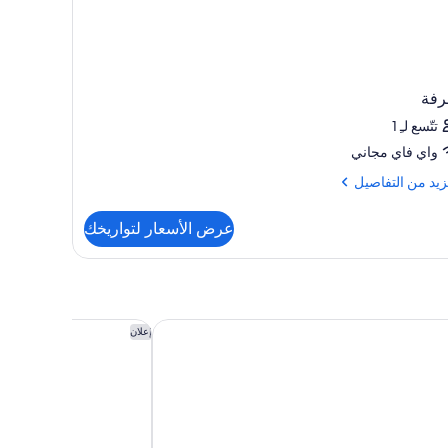
رفة
تتّسع لـِ 1
واي فاي مجاني
زيد
زيد من التفاصيل
فاصيل
عرض الأسعار لتواريخك
رفة
اير بلاس
لو ميريديان نيويورك، سن
إعلان