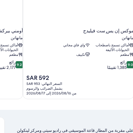
وكس إن يس ٕست فيليدج
أومني بيركش
انهاتن
مانهاتن
أماكن تسمح باصطحاب
واي فاي مجاني
أماكن تسمح
الحيوانات الأليفة
الحيوانات الأل
مطعم
تكييف
مطعم
9.2
9.
رائع
رائع
9.2
9.0
ن
من
1,385 تقييمًا
2,177 تقييمًا
10،
10،
السعر
SAR 592
ائع،
رائع،
الحالي
2,177
1,38
السعر النهائي: SAR 953
هو
قييمًا
تقييمًا
يشمل الضرائب والرسوم
SAR
من 2026/08/16 إلى 2026/08/17
592
ك على مقربة من المطار.قاعة الموسيقى فى راديو سيتى ومركز لينكولن