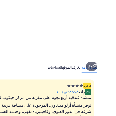
77+
نظرة عامة
الغرف
الموقع
السياسات
منشأة
فاخرة
فندقية
رائع
5,995 تقييمًا
9.2
مصنفة
منشأة فندقية أربع نجوم على مقربة من مركز جيكوب ك
بـ
توفر منشأة أرلو ميدتاون، الموجودة على مسافة قريبة س
4.0
نجوم