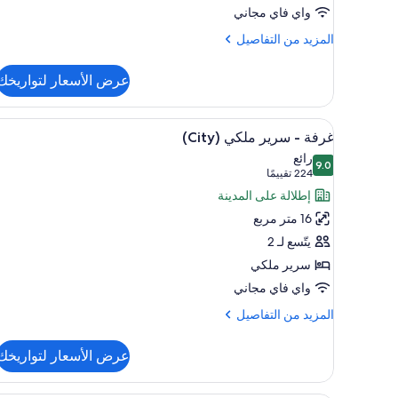
واي فاي مجاني
-
لذوي
المزيد
المزيد من التفاصيل
من
القدرات
التفاصيل
الحركية
عرض الأسعار لتواريخك
عن
المحدودة
غرفة
-
استعراض
إطلالة الغرفة
3
سريران
غرفة - سرير ملكي (City)
جميع
مزدوجان
رائع
-
9.0
صور
9.0 من 10
(224
224 تقييمًا
لذوي
غرفة
تقييمًا)
إطلالة على المدينة
القدرات
-
الحركية
16 متر مربع
سرير
المحدودة
يتّسع لـ 2
ملكي
سرير ملكي
(City)
واي فاي مجاني
المزيد
المزيد من التفاصيل
من
التفاصيل
عرض الأسعار لتواريخك
عن
غرفة
-