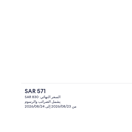
شرفة على السطح
- تم إرساله بواسطة The Wandering Creative
السعر
SAR 571
الحالي
السعر النهائي: SAR 830
هو
يشمل الضرائب والرسوم
لعشاء
مرفق الاجتماعات
SAR
من 2026/08/23 إلى 2026/08/24
571