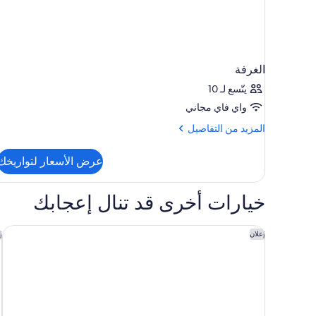
الغرفة
يتّسع لـ 10
واي فاي مجاني
المزيد
المزيد من التفاصيل
من
التفاصيل
عرض الأسعار لتواريخك
عن
الغرفة
خيارات أخرى قد تنال إعجابك
كورتيارد باي ماريوت نيويورك مانهاتن / تشيلسي
م
إعلان
إ