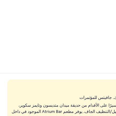
فيديو صانعي المحتوى 
يقدم الغداء وا
. جافيتس للمؤتمرات
يرًا على الأقدام من حديقة ميدان متديسون وتايمز سكوير،
شرفة في الدور العلوي، وكافيتيريا/مقهى، وخدمة الغسيل/التنظيف الجاف. يوفر مطعم Atrium Bar الموجود في داخل