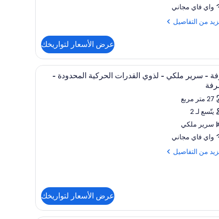
واي فاي مجاني
رفة
زيد
زيد من التفاصيل
فاصيل
عرض الأسعار لتواريخك
ة
تعراض
اخل الغرفة ومكتب
ملاءات للفراش لا تسبب الحساسية وخزنة داخل الغ
5
ر
ة - سرير ملكي - لذوي القدرات الحركية المحدودة -
يع
ي
رفة
ر
27 متر مربع
فة
فة
يتّسع لـ 2
سرير ملكي
ير
كي
واي فاي مجاني
زيد
زيد من التفاصيل
وي
فاصيل
قدرات
ركية
ة
محدودة
عرض الأسعار لتواريخك
ر
ي
رفة