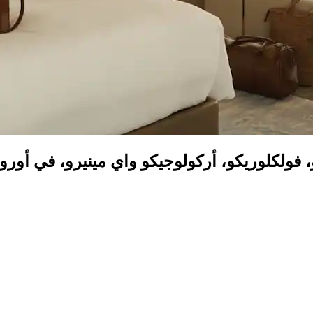
كلوريكو، أركولوجيكو واي مينيرو، في أورورو من 