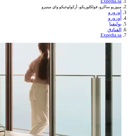
Expedia.sa
ميوزيو ساكرو، فولكلوريكو، أركولوجيكو واي مينيرو
أورورو
أورورو
بوليفيا
الفنادق
Expedia.sa