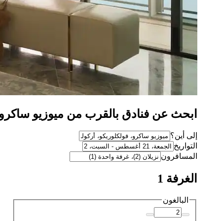
ابحث عن فنادق بالقرب من ميوزيو ساكرو، فول
إلى أين؟
التواريخ
المسافرون
الغرفة 1
البالغون