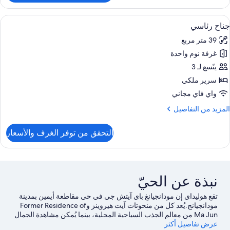
رفة
ادية
ستعراض
ميني بار وخزنة داخل الغرفة ومكتب ومكواة
8
جناح رئاسي
ميع
ريران
39 متر مربع
ور
رديان
نفصلان
غرفة نوم واحدة
ناح
ئاسي
يتّسع لـ 3
سرير ملكي
واي فاي مجاني
لمزيد
المزيد من التفاصيل
ن
لتفاصيل
التحقق من توفر الغرف والأسعار
ن
ناح
ئاسي
نبذة عن الحيّ
تقع هوليداي إن مودانجيانغ باي آيتش جي في حي مقاطعة أيمين بمدينة
مودانجيانج.يُعد كل من منحوتات آيت هيروينز وFormer Residence of
Ma Jun من معالم الجذب السياحية المحلية، بينما يُمكن مشاهدة الجمال
عرض تفاصيل أكثر
الطبيعي للمنطقة في حديقة بيبولز وBeishan Park.
تفضل بزيارة أدلتنا