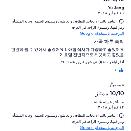
Yu Jong
١٩ فبراير ٢٠١٨
عناصر نالت الإعجاب: ⁦النظافة⁩، و⁦العاملون ومستوى الخدمة⁩، و⁦حالة المنشأة
ومرافقها⁩، و⁦مستوى الراحة في الغرفة⁩
الترجمة باستخدام Google
가족 하루 숙박
편안히 쉴 수 있어서 좋았어요 1. 아침 식사가 다양하고 좋았어요
2. 호텔 전반적으로 깨끗하고 좋았음
أقام ليلة واحدة (1) في شهر فبراير عام 2018
0
تقييم موثَّق
10/10 ممتاز
مسافر هويته مُثبتة
١٢ فبراير ٢٠١٨
عناصر نالت الإعجاب: ⁦النظافة⁩، و⁦العاملون ومستوى الخدمة⁩، و⁦حالة المنشأة
ومرافقها⁩، و⁦مستوى الراحة في الغرفة⁩
الترجمة باستخدام Google