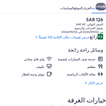
ي
ابق
التالي
108+
نظرة عامة
الغرف
الموقع
السياسات
السعر
SAR 126
الحالي
السعر النهائي: SAR 147
هو
يشمل الضرائب والرسوم
SAR
من 2026/09/02 إلى 2026/09/03
126
التقييمات
رائع
9.2
عرض تقييمات مكان الإقامة (26 تقييماً)
9.2 من 10
وسائل راحة رائجة
المنشأة من الخارج
خدمة صف السيارات مُضمنة
واي فاي مجاني
مطعم
تكييف
صالة الألعاب الرياضية
تتوفر وجبة إفطار
عرض الكل
خيارات الغرفة