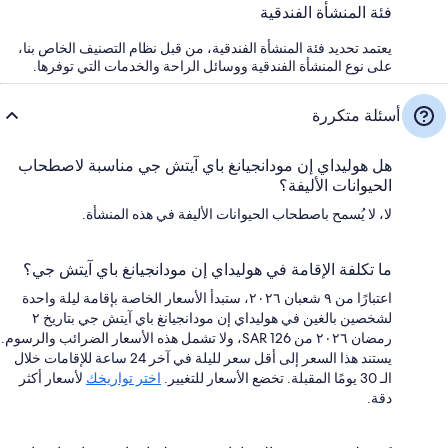
فئة المنشأة الفندقية
يعتمد تحديد فئة المنشأة الفندقية، من قبل نظام التصنيف الخاص بنا،
على نوع المنشأة الفندقية ووسائل الراحة والخدمات التي توفرها.
أسئلة متكررة
هل هوليداي إن مودانجيانغ باي آيتش جي مناسبة لاصطحاب
الحيوانات الأليفة؟
لا، لا يُسمح باصطحاب الحيوانات الأليفة في هذه المنشأة.
ما تكلفة الإقامة في هوليداي إن مودانجيانغ باي آيتش جي؟
اعتبارًا من ٩ شعبان ٢٠٢٦، ستبدأ الأسعار الخاصة بإقامة ليلة واحدة
لشخصين بالغين في هوليداي إن مودانجيانغ باي آيتش جي بتاريخ ٢
رمضان ٢٠٢٦ من SAR 126، ولا تشمل هذه الأسعار الضرائب والرسوم.
يستند هذا السعر إلى أقل سعر لليلة في آخر 24 ساعة للإقامات خلال
الـ 30 يومًا المقبلة. تخضع الأسعار للتغيير.
اختر تواريخك
لأسعار أكثر
دقة.