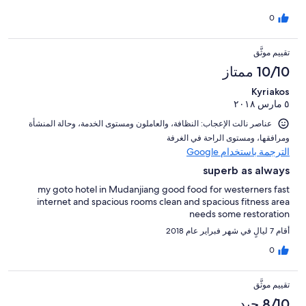
0
تقييم موثَّق
10/10 ممتاز
Kyriakos
٥ مارس ٢٠١٨
عناصر نالت الإعجاب: ⁦النظافة⁩، و⁦العاملون ومستوى الخدمة⁩، و⁦حالة المنشأة
ومرافقها⁩، و⁦مستوى الراحة في الغرفة⁩
الترجمة باستخدام Google
superb as always
my goto hotel in Mudanjiang good food for westerners fast
internet and spacious rooms clean and spacious fitness area
needs some restoration
أقام 7 ليالٍ في شهر فبراير عام 2018
0
تقييم موثَّق
8/10 جيد