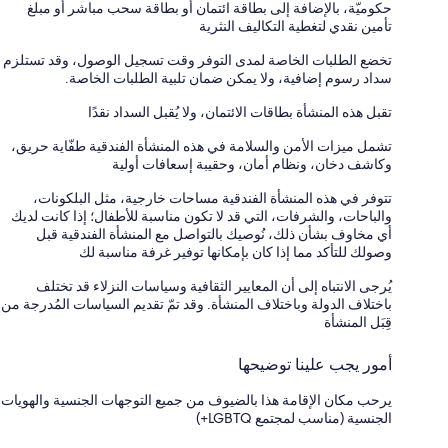
حكوميّة، بالإضافة إلى بطاقة ائتمان أو بطاقة سحب مباشر أو مبلغ
تأمين نقدي لتغطية التكاليف النثرية
تخضع الطلبات الخاصة لمدى التوفر وقت تسجيل الوصول، وقد تستلزم
سداد رسوم إضافية، ولا يمكن ضمان تلبية الطلبات الخاصة.
تقبل هذه المنشأة بطاقات الائتمان، ولا يُقبل السداد نقدًا
تشمل ميزات الأمن والسلامة في هذه المنشأة الفندقية طفّاية حريق،
وكاشف دخان، ونظام أمان، وحقيبة إسعافات أولية
تتوفر في هذه المنشأة الفندقية مساحات خارجية، مثل البلكونات،
والباحات، والشرفات، التي قد لا تكون مناسبة للأطفال؛ إذا كانت لديك
أي مخاوف بشأن ذلك، نُوصيك بالتواصل مع المنشأة الفندقية قبل
وصولك للتأكد مما إذا كان بإمكانها توفير غرفة مناسبة لك
يُرجى الانتباه إلى أن المعايير الثقافية وسياسات النزلاء قد تختلف
باختلاف الدولة وباختلاف المنشأة. وقد تمّ تقديم السياسات المُدرجة من
قِبَل المنشأة
أمور يجب علينا توضيحها
يرحب مكان الإقامة هذا بالضيوف من جميع التوجهات الجنسية والهويات
الجنسية (مناسب لمجتمع LGBTQ+)