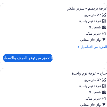
لى
ادية
ستعراض
ميني بار وخزنة داخل الغرفة ومكتب ومكواة
الة
7
غرفة بريميم - سرير ملكي
ميع
ريران
لنادي
29 متر مربع
ور
رديان
نفصلان
غرفة نوم واحدة
رفة
ريميم
يتّسع لـ 3
مكانية
لدخول
سرير ملكي
لى
رير
واي فاي مجاني
الة
لكي
لنادي
لمزيد
المزيد من التفاصيل
ن
لتفاصيل
التحقق من توفر الغرف والأسعار
ن
رفة
ريميم
ستعراض
ميني بار وخزنة داخل الغرفة ومكتب ومكواة
9
جناح - غرفة نوم واحدة
ميع
رير
39 متر مربع
لكي
ور
غرفة نوم واحدة
ناح
يتّسع لـ 3
رفة
سرير ملكي
وم
واي فاي مجاني