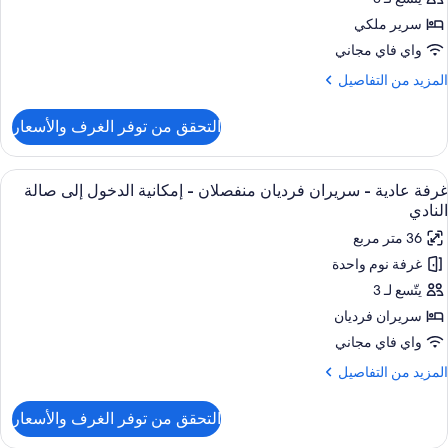
سرير ملكي
رير
واي فاي مجاني
لكي
لمزيد
المزيد من التفاصيل
ن
مكانية
لتفاصيل
التحقق من توفر الغرف والأسعار
ن
لدخول
رفة
لى
ادية
ستعراض
ميني بار وخزنة داخل الغرفة ومكتب ومكواة
الة
8
غرفة عادية - سريران فرديان منفصلان - إمكانية الدخول إلى صالة
ميع
لنادي
رير
النادي
لكي
ور
36 متر مربع
رفة
مكانية
غرفة نوم واحدة
ادية
لدخول
يتّسع لـ 3
لى
الة
ريران
سريران فرديان
لنادي
رديان
واي فاي مجاني
نفصلان
لمزيد
المزيد من التفاصيل
ن
لتفاصيل
مكانية
التحقق من توفر الغرف والأسعار
ن
لدخول
رفة