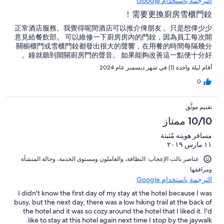
الترجمة باستخدام Google
需要更換廚房雪櫃門鉸！
正常酒店服務。我覺得呢間酒店可以推介俾朋友 。只是想俾少少
意見給餐飲部。 可以維修一下廚房房內的門鉸，因為員工每次開
關櫥櫃門或雪櫃門鉸都發出很大的聲響，在用餐的時間每隔幾分
鐘就聽到開關廚房門的聲音。 如果能夠改善這一點便十分好。
أقام ليلة واحدة (1) في شهر ديسمبر عام 2024
0
تقييم موثَّق
10/10 ممتاز
مسافر هويته مُثبتة
١١ مارس ٢٠١٩
عناصر نالت الإعجاب: ⁦النظافة⁩، و⁦العاملون ومستوى الخدمة⁩، و⁦حالة المنشأة
ومرافقها⁩
الترجمة باستخدام Google
I didn't know the first day of my stay at the hotel because I was
busy, but the next day, there was a low hiking trail at the back of
the hotel and it was so cozy around the hotel that I liked it. I'd
like to stay at this hotel again next time I stop by the jaywalk.