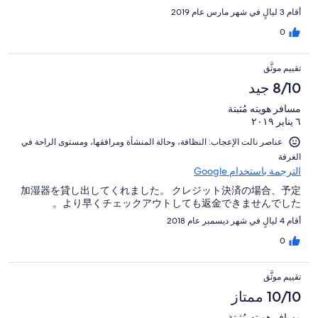
أقام 3 ليالٍ في شهر مارس عام 2019
0
تقييم موثَّق
8/10 جيد
مسافر هويته مُثبتة
٦ يناير ٢٠١٩
عناصر نالت الإعجاب: ⁦النظافة⁩، و⁦حالة المنشأة ومرافقها⁩، و⁦مستوى الراحة في
الغرفة⁩
الترجمة باستخدام Google
加湿器を貸し出してくれました。 クレジット決済の場合、予定
より早くチェックアウトしても返金できませんでした。
أقام 4 ليالٍ في شهر ديسمبر عام 2018
0
تقييم موثَّق
10/10 ممتاز
مسافر هويته مُثبتة