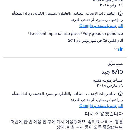
١١ يونيو ٢٠١٨
عناصر نالت الإعجاب: ⁦النظافة⁩، و⁦العاملون ومستوى الخدمة⁩، و⁦حالة المنشأة
ومرافقها⁩، و⁦مستوى الراحة في الغرفة⁩
الترجمة باستخدام Google
Excellent trip and nice place! Very good experience !
أقام ليلتين (2) في شهر يونيو عام 2018
0
تقييم موثَّق
8/10 جيد
مسافر هويته مُثبتة
٢٦ مارس ٢٠١٨
عناصر نالت الإعجاب: ⁦النظافة⁩، و⁦العاملون ومستوى الخدمة⁩، و⁦حالة المنشأة
ومرافقها⁩، و⁦مستوى الراحة في الغرفة⁩
الترجمة باستخدام Google
다시 이용했습니다.
저번에 한 번 이용 한 후에 다시 이용했어요. 좋아요 서비스, 청결
상태, 아침 식사 등이 모두 좋았습니다.