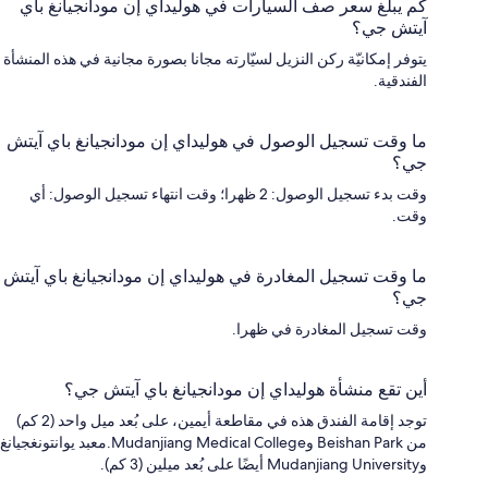
كم يبلغ سعر صف السيارات في هوليداي إن مودانجيانغ باي
آيتش جي؟
يتوفر إمكانيّة ركن النزيل لسيّارته مجانا بصورة مجانية في هذه المنشأة
الفندقية.
ما وقت تسجيل الوصول في هوليداي إن مودانجيانغ باي آيتش
جي؟
وقت بدء تسجيل الوصول: 2 ظهرا؛ وقت انتهاء تسجيل الوصول: أي
وقت.
ما وقت تسجيل المغادرة في هوليداي إن مودانجيانغ باي آيتش
جي؟
وقت تسجيل المغادرة في ظهرا.
أين تقع منشأة هوليداي إن مودانجيانغ باي آيتش جي؟
توجد إقامة الفندق هذه في مقاطعة أيمين، على بُعد ميل واحد (2 كم)
من Beishan Park وMudanjiang Medical College.معبد يوانتونغجيانغ
وMudanjiang University أيضًا على بُعد ميلين (3 كم).