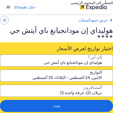
التخطّي إلى المحتوى الرئيسي
حمّل تطبيقنا
عرض جميع المنشآت
هوليداي إن مودانجيانغ باي آيتش جي
نشأة
ندقية
صنفة
اختيار تواريخ لعرض الأسعار
ـ
إلى أين؟
4.
جوم
التواريخ
المسافرون
بحث