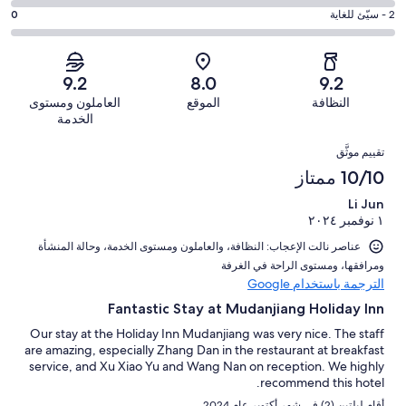
جيد.
التصنيف
من
-
درجة
2 - سيّئ للغاية
0
8
4
أصل
مقبول.
التصنيف
من
-
26
2
2
أصل
سيّئ.
من
من
-
26
9.2
8.0
9.2
0
تقييمات
أصل
سيّئ
من
من
النظافة
الموقع
العاملون ومستوى
النزلاء
26
للغاية.
تقييمات
أصل
الخدمة
من
0
النزلاء
26
التقييمات
تقييمات
من
تقييم موثَّق
من
النزلاء
أصل
10/10 ممتاز
تقييمات
26
النزلاء
Li Jun
من
١ نوفمبر ٢٠٢٤
تقييمات
النزلاء
عناصر نالت الإعجاب: ⁦النظافة⁩، و⁦العاملون ومستوى الخدمة⁩، و⁦حالة المنشأة
ومرافقها⁩، و⁦مستوى الراحة في الغرفة⁩
الترجمة باستخدام Google
Fantastic Stay at Mudanjiang Holiday Inn
Our stay at the Holiday Inn Mudanjiang was very nice. The staff
are amazing, especially Zhang Dan in the restaurant at breakfast
service, and Xu Xiao Yu and Wang Nan on reception. We highly
recommend this hotel.
أقام ليلتين (2) في شهر أكتوبر عام 2024