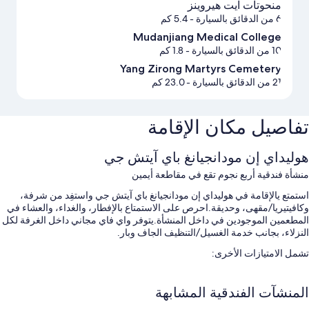
منحوتات آيت هيروينز
6 من الدقائق بالسيارة
- 5.4 كم
Mudanjiang Medical College
10 من الدقائق بالسيارة
- 1.8 كم
Yang Zirong Martyrs Cemetery
21 من الدقائق بالسيارة
- 23.0 كم
تفاصيل مكان الإقامة
هوليداي إن مودانجيانغ باي آيتش جي
منشأة فندقية أربع نجوم تقع في مقاطعة أيمين
استمتع يالإقامة في هوليداي إن مودانجيانغ باي آيتش جي واستفِد من شرفة،
وكافيتيريا/مقهى، وحديقة.احرص على الاستمتاع بالإفطار، والغداء، والعشاء في
المطعمين الموجودين في داخل المنشأة.يتوفر واي فاي مجاني داخل الغرفة لكل
النزلاء، بجانب خدمة الغسيل/التنظيف الجاف وبار.
تشمل الامتيازات الأخرى:
صف السيارة بمعرفة النزيل مجانًا
المنشآت الفندقية المشابهة
بوفيه فطور (برسوم إضافية)، وقاعة ولائم، وقاعات اجتماعات