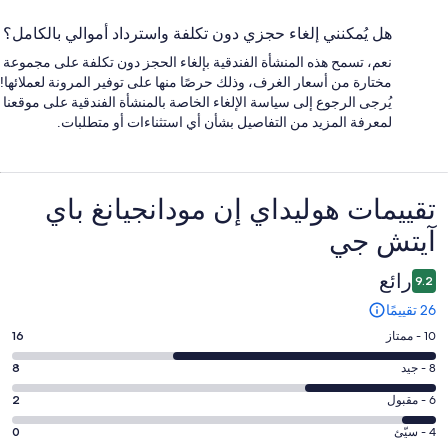
هل يُمكنني إلغاء حجزي دون تكلفة واسترداد أموالي بالكامل؟
نعم، تسمح هذه المنشأة الفندقية بإلغاء الحجز دون تكلفة على مجموعة
مختارة من أسعار الغرف، وذلك حرصًا منها على توفير المرونة لعملائها!
يُرجى الرجوع إلى سياسة الإلغاء الخاصة بالمنشأة الفندقية على موقعنا
لمعرفة المزيد من التفاصيل بشأن أي استثناءات أو متطلبات.
التقييمات
تقييمات ⁦هوليداي إن مودانجيانغ باي
آيتش جي⁩
رائع
9.2
26 تقييمًا
درجة
10 - ممتاز
16
التصنيف
درجة
8 - جيد
8
10
التصنيف
-
درجة
6 - مقبول
2
8
ممتاز.
التصنيف
-
درجة
4 - سيّئ
0
16
6