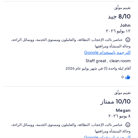
تقييم موثَّق
8/10 جيد
John
١٢ يوليو ٢٠٢٦
عناصر نالت الإعجاب: ⁦النظافة⁩، و⁦العاملون ومستوى الخدمة⁩، و⁦وسائل الراحة⁩،
و⁦حالة المنشأة ومرافقها⁩
الترجمة باستخدام Google
Staff great , clean room
أقام ليلة واحدة (1) في شهر يوليو عام 2026
0
تقييم موثَّق
10/10 ممتاز
Megan
٨ يونيو ٢٠٢٦
عناصر نالت الإعجاب: ⁦النظافة⁩، و⁦العاملون ومستوى الخدمة⁩، و⁦وسائل الراحة⁩،
و⁦حالة المنشأة ومرافقها⁩
الترجمة باستخدام Google