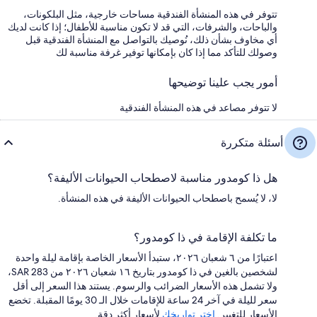
تتوفر في هذه المنشأة الفندقية مساحات خارجية، مثل البلكونات،
والباحات، والشرفات، التي قد لا تكون مناسبة للأطفال؛ إذا كانت لديك
أي مخاوف بشأن ذلك، نُوصيك بالتواصل مع المنشأة الفندقية قبل
وصولك للتأكد مما إذا كان بإمكانها توفير غرفة مناسبة لك
أمور يجب علينا توضيحها
لا تتوفر مصاعد في هذه المنشأة الفندقية
أسئلة متكررة
هل ذا كومدور مناسبة لاصطحاب الحيوانات الأليفة؟
لا، لا يُسمح باصطحاب الحيوانات الأليفة في هذه المنشأة.
ما تكلفة الإقامة في ذا كومدور؟
اعتبارًا من ٦ شعبان ٢٠٢٦، ستبدأ الأسعار الخاصة بإقامة ليلة واحدة
لشخصين بالغين في ذا كومدور بتاريخ ١٦ شعبان ٢٠٢٦ من SAR 283،
ولا تشمل هذه الأسعار الضرائب والرسوم. يستند هذا السعر إلى أقل
سعر لليلة في آخر 24 ساعة للإقامات خلال الـ 30 يومًا المقبلة. تخضع
الأسعار للتغيير.
اختر تواريخك
لأسعار أكثر دقة.