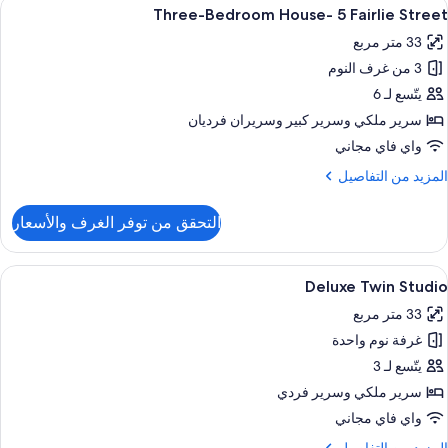
ستعراض
ميني بار ومكواة/لوح كي وواي فاي مجانًا وم
9
Suit
Three-Bedroom House- 5 Fairlie Street
ميع
33 متر مربع
ور
3 من غرف النوم
Three
Bedroo
يتّسع لـ 6
House
سرير ملكي‫‬ وسرير كبير‫‬ وسريران فرديان
واي فاي مجاني
Fairli
لمزيد
المزيد من التفاصيل
Stree
ن
لتفاصيل
التحقق من توفر الغرف والأسعار
ن
Three
Bedroo
ستعراض
ميني بار ومكواة/لوح كي وواي فاي مجانًا وم
5
House
Deluxe Twin Studio
ميع
33 متر مربع
ور
Fairli
Stree
غرفة نوم واحدة
Delux
Twi
يتّسع لـ 3
Studi
سرير ملكي‫‬ وسرير فردي
واي فاي مجاني
لمزيد