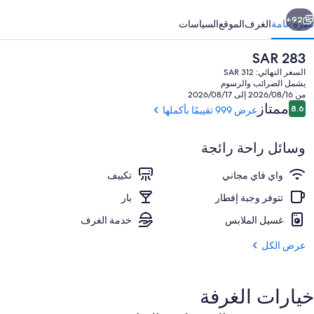
ابق
التالي
92+
نظرة عامة
الغرف
الموقع
السياسات
السعر
SAR 283
الحالي
السعر النهائي: SAR 312
هو
يشمل الضرائب والرسوم
SAR
من 2026/08/16 إلى 2026/08/17
283
التقييمات
ممتاز
8.6
عرض 999 تقييمًا بأكملها
8.6 من 10
وسائل راحة رائجة
ميني بار ومكواة/لوح كي وواي فاي مجانًا وم
واي فاي مجاني
تكييف
تتوفر وجبة إفطار
بار
غسيل الملابس
خدمة الغرف
عرض الكل
خيارات الغرفة