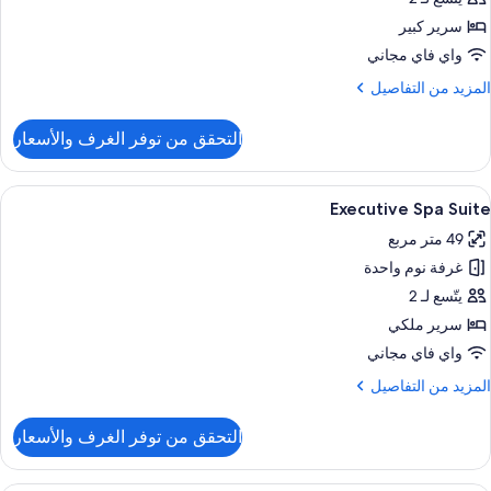
سرير كبير
واي فاي مجاني
لمزيد
المزيد من التفاصيل
ن
لتفاصيل
التحقق من توفر الغرف والأسعار
ن
Studi
Terrac
ستعراض
ميني بار ومكواة/لوح كي وواي فاي مجانًا وم
5
Executive Spa Suite
ميع
49 متر مربع
ور
غرفة نوم واحدة
Executiv
Sp
يتّسع لـ 2
Suit
سرير ملكي
واي فاي مجاني
لمزيد
المزيد من التفاصيل
ن
لتفاصيل
التحقق من توفر الغرف والأسعار
ن
Executiv
Sp