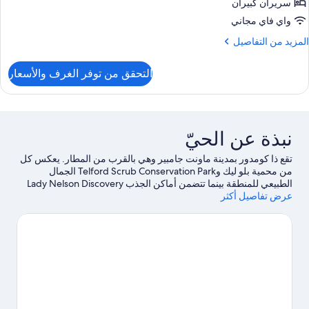
Twi
سريران كبيران
Roo
واي فاي مجاني
لمزيد
المزيد من التفاصيل
ن
لتفاصيل
التحقق من توفر الغرف والأسعار
ن
Standar
Twi
Roo
نبذة عن الحيّ
تقع ذا كومدور بمدينة ماونت جامبير وهي بالقرب من المطار. يعكس كل
من محمية بلو ليك وTelford Scrub Conservation Park الجمال
الطبيعي للمنطقة بينما تتضمن أماكن الجذب Lady Nelson Discovery
Centre و Labyrinth.
عرض تفاصيل أكثر
تفضل بزيارة أدلتنا للسفر إلى ماونت جامبير