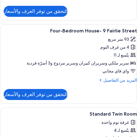
ن
لتفاصيل
التحقق من توفر الغرف والأسعار
ن
Superio
Quee
ستعراض
ميني بار ومكواة/لوح كي وواي فاي مجانًا وم
10
Roo
Four-Bedroom House- 9 Fairlie Street
ميع
93 متر مربع
ور
4 من غرف النوم
Four
Bedroo
يتّسع لـ 11
House
سرير ملكي‫‬ وسريران كبيران‫‬ وسرير مزدوج‫‬ و3 أسرّة فردية
واي فاي مجاني
Fairli
لمزيد
المزيد من التفاصيل
Stree
ن
لتفاصيل
التحقق من توفر الغرف والأسعار
ن
Four
Bedroo
ستعراض
ميني بار ومكواة/لوح كي وواي فاي مجانًا وم
4
House
Standard Twin Room
ميع
غرفة نوم واحدة
ور
Fairli
Stree
يتّسع لـ 4
Standar