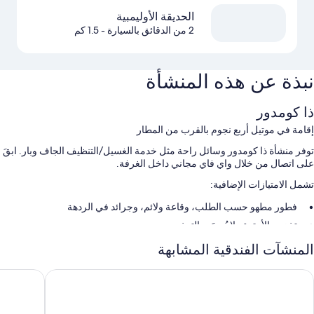
الحديقة الأوليمبية
2 من الدقائق بالسيارة
- 1.5 كم
نبذة عن هذه المنشأة
ذا كومدور
إقامة في موتيل أربع نجوم بالقرب من المطار
توفر منشأة ذا كومدور وسائل راحة مثل خدمة الغسيل/التنظيف الجاف وبار. ابقَ
على اتصال من خلال واي فاي مجاني داخل الغرفة.
تشمل الامتيازات الإضافية:
فطور مطهو حسب الطلب، وقاعة ولائم، وجرائد في الردهة
تخزين الأمتعة ولا يُسمَح بالتدخين
تُشير تقييمات النزلاء إلى وجود نظرة إيجابية لطاقم العمل المُساعد
المنشآت الفندقية المشابهة
سمات الغرفة
رزيدينشال موتل
ميد سيتي 
تقدم جميع الغرف الـ 53 وسائل راحة مثل تكييف، بالإضافة إلى مزايا مثل إنترنت
لاسلكي مجاناً ووحدات ميني بار. يُقدم النزلاء تقييمات عالية فيما يتعلق بنظافة