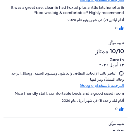
It was a great size, clean & had Foxtel plus a little kitchenette &
bed was big & comfortable!! Highly recommend!!
أقام ليلتين (2) في شهر يونيو عام 2026
0
تقييم موثَّق
10/10 ممتاز
Gareth
١٣ أبريل ٢٠٢٦
عناصر نالت الإعجاب: ⁦النظافة⁩، و⁦العاملون ومستوى الخدمة⁩، و⁦وسائل الراحة⁩،
و⁦حالة المنشأة ومرافقها⁩
الترجمة باستخدام Google
Nice friendly staff, comfortable beds and a good sized room
أقام ليلة واحدة (1) في شهر أبريل عام 2026
0
تقييم موثَّق