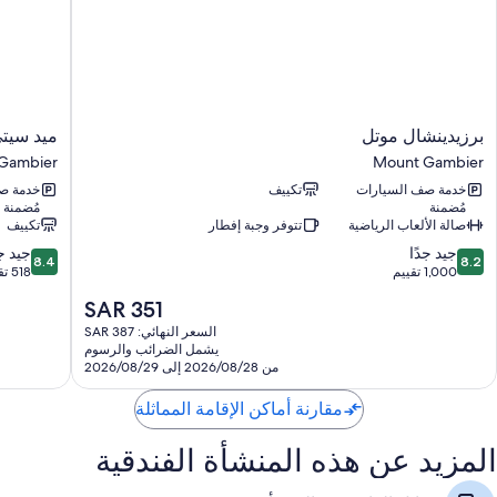
غرف النزلاء في المنشأة الفندقية.
تشمل اللوازم المتوفرة في جميع الغرفة الإضافية:
غلايات كهربائية، وخدمة تنظيف الغرف يوميًا، وهواتف
برزيدينشال
ميد
برزيدينشال موتل
ميد سيتي
موتل
سيتي
Gambier
Mount Gambier
Mount
موتل
خدمة صف السيارات
تكييف
خدمة ص
-
Gambier
مُضمنة
مُضمنة
ماونت
صالة الألعاب الرياضية
تتوفر وجبة إفطار
تكييف
جامبيه
8.4
8.2
جيد جدًا
Mount
جيد جد
8.4
8.2
من
من
1,000 تقييم
518 تقييمًا
Gambier
10،
10،
السعر
SAR 351
جيد
جيد
الحالي
جدًا،
جدًا،
السعر النهائي: SAR 387
هو
يشمل الضرائب والرسوم
518
1,000
SAR
من 2026/08/28 إلى 2026/08/29
تقييم
تقييمًا
351
مقارنة أماكن الإقامة المماثلة
المزيد عن هذه المنشأة الفندقية