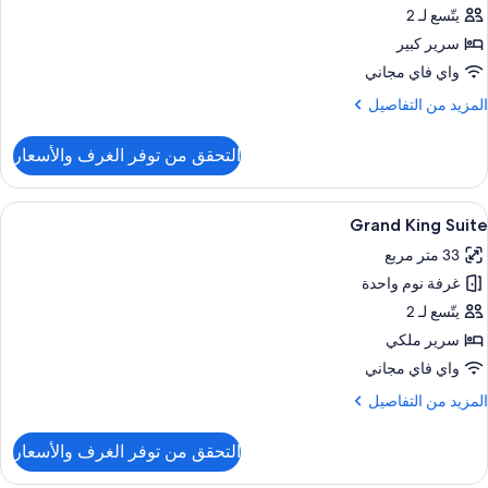
Doubl
يتّسع لـ 2
Roo
سرير كبير
واي فاي مجاني
لمزيد
المزيد من التفاصيل
ن
لتفاصيل
التحقق من توفر الغرف والأسعار
ن
Standar
Doubl
ستعراض
ميني بار ومكواة/لوح كي وواي فاي مجانًا وم
8
Roo
Grand King Suite
ميع
33 متر مربع
ور
غرفة نوم واحدة
Gran
Kin
يتّسع لـ 2
Suit
سرير ملكي
واي فاي مجاني
لمزيد
المزيد من التفاصيل
ن
لتفاصيل
التحقق من توفر الغرف والأسعار
ن
Gran