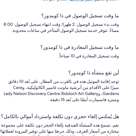
ما وقت تسجيل الوصول في ذا كومدور؟
وقت بدء تسجيل الوصول: 2 ظهرا؛ وقت انتهاء تسجيل الوصول: 8:00
مساءً. تتوفر خدمة تسجيل الوصول المتأخر في ساعات محدودة.
ما وقت تسجيل المغادرة في ذا كومدور؟
وقت تسجيل المغادرة في 10 صباحاً.
أين تقع منشأة ذا كومدور؟
توجد إقامة الموتيل هذه في بالقرب من المطار، على بُعد 10 دقائق
سيرًا على الأقدام من أبرشية ماونت غامبير الكاثوليكية، وCave
Gardens، وLady Nelson Discovery Centre.Riddoch Art Gallery
ومتنزه فانسيتارت أيضًا على بُعد 15 دقيقة.
هل يُمكنني إلغاء حجزي دون تكلفة واسترداد أموالي بالكامل؟
نعم، تسمح هذه المنشأة الفندقية بإلغاء الحجز دون تكلفة على مجموعة
مختارة من أسعار الغرف، وذلك حرصًا منها على توفير المرونة لعملائها!