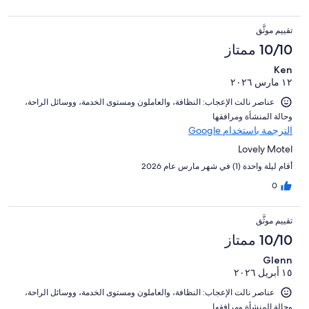
تقييم موثَّق
10/10 ممتاز
Ken
١٢ مارس ٢٠٢٦
عناصر نالت الإعجاب: ⁦النظافة⁩، و⁦العاملون ومستوى الخدمة⁩، و⁦وسائل الراحة⁩،
و⁦حالة المنشأة ومرافقها⁩
الترجمة باستخدام Google
Lovely Motel
أقام ليلة واحدة (1) في شهر مارس عام 2026
0
تقييم موثَّق
10/10 ممتاز
Glenn
١٥ أبريل ٢٠٢٦
عناصر نالت الإعجاب: ⁦النظافة⁩، و⁦العاملون ومستوى الخدمة⁩، و⁦وسائل الراحة⁩،
و⁦حالة المنشأة ومرافقها⁩