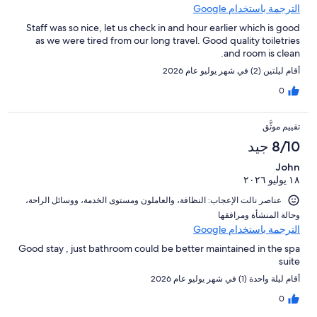
الترجمة باستخدام Google
Staff was so nice, let us check in and hour earlier which is good
as we were tired from our long travel. Good quality toiletries
and room is clean.
أقام ليلتين (2) في شهر يوليو عام 2026
0
تقييم موثَّق
8/10 جيد
John
١٨ يوليو ٢٠٢٦
عناصر نالت الإعجاب: ⁦النظافة⁩، و⁦العاملون ومستوى الخدمة⁩، و⁦وسائل الراحة⁩،
و⁦حالة المنشأة ومرافقها⁩
الترجمة باستخدام Google
Good stay , just bathroom could be better maintained in the spa
suite
أقام ليلة واحدة (1) في شهر يوليو عام 2026
0