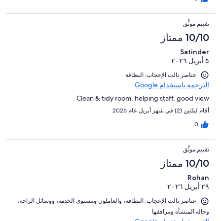
تقييم موثَّق
10/10 ممتاز
Satinder
٥ أبريل ٢٠٢٦
عناصر نالت الإعجاب: النظافة
الترجمة باستخدام Google
Clean & tidy room, helping staff, good view
أقام ليلتين (2) في شهر أبريل عام 2026
0
تقييم موثَّق
10/10 ممتاز
Rohan
٢٩ أبريل ٢٠٢٦
عناصر نالت الإعجاب: ⁦النظافة⁩، و⁦العاملون ومستوى الخدمة⁩، و⁦وسائل الراحة⁩،
و⁦حالة المنشأة ومرافقها⁩