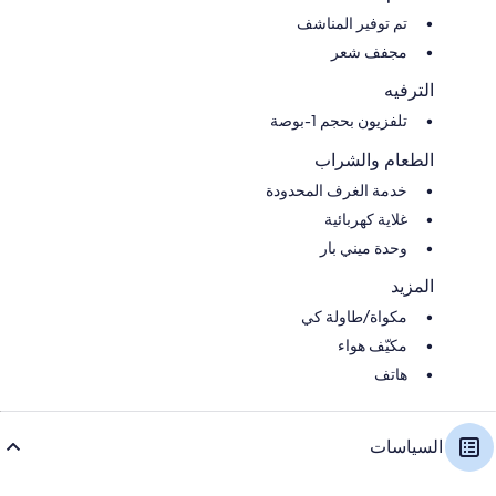
تم توفير المناشف
مجفف شعر
الترفيه
تلفزيون بحجم 1-بوصة
الطعام والشراب
خدمة الغرف المحدودة
غلاية كهربائية
وحدة ميني بار
المزيد
مكواة/طاولة كي
مكيّف هواء
هاتف
السياسات