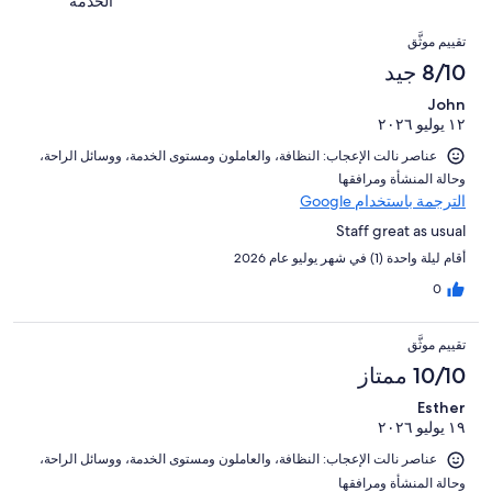
تقييمات
أصل
الخدمة
من
16
النزلاء
999
التقييمات
تقييمات
من
تقييم موثَّق
من
النزلاء
أصل
8/10 جيد
تقييمات
999
النزلاء
John
من
١٢ يوليو ٢٠٢٦
تقييمات
النزلاء
عناصر نالت الإعجاب: ⁦النظافة⁩، و⁦العاملون ومستوى الخدمة⁩، و⁦وسائل الراحة⁩،
و⁦حالة المنشأة ومرافقها⁩
الترجمة باستخدام Google
Staff great as usual
أقام ليلة واحدة (1) في شهر يوليو عام 2026
0
تقييم موثَّق
10/10 ممتاز
Esther
١٩ يوليو ٢٠٢٦
عناصر نالت الإعجاب: ⁦النظافة⁩، و⁦العاملون ومستوى الخدمة⁩، و⁦وسائل الراحة⁩،
و⁦حالة المنشأة ومرافقها⁩