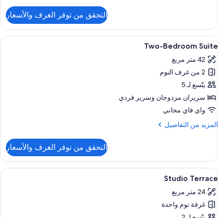
ن
لتفاصيل
التحقق من توفر الغرف والأسعار
ن
Three
Bedroo
ستعراض
ميني بار ومكواة/لوح كي وواي فاي مجانًا وم
7
House
Two-Bedroom Suite
ميع
42 متر مربع
ور
Fairli
Streee
2 من غرف النوم
Two
Bedroo
يتّسع لـ 5
Suit
سريران مزدوجان‫‬ وسرير فردي
واي فاي مجاني
لمزيد
المزيد من التفاصيل
ن
لتفاصيل
التحقق من توفر الغرف والأسعار
ن
Two
Bedroo
ستعراض
ميني بار ومكواة/لوح كي وواي فاي مجانًا وم
5
Suit
Studio Terrace
ميع
24 متر مربع
ور
غرفة نوم واحدة
Studi
Terrac
يتّسع لـ 2