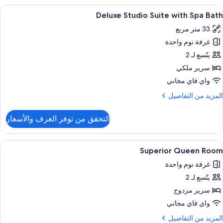
Kin
ستعراض
ميني بار ومكواة/لوح كي وواي فاي مجانًا وم
5
Suit
Deluxe Studio Suite with Spa Bath
ميع
33 متر مربع
ور
غرفة نوم واحدة
Delux
Studi
يتّسع لـ 2
Suit
سرير ملكي
wit
واي فاي مجاني
Sp
لمزيد
المزيد من التفاصيل
Bat
ن
لتفاصيل
التحقق من توفر الغرف والأسعار
ن
Delux
Studi
ستعراض
ميني بار ومكواة/لوح كي وواي فاي مجانًا وم
5
Suit
Superior Queen Room
ميع
wit
غرفة نوم واحدة
Sp
ور
Bat
يتّسع لـ 2
Superio
Quee
سرير مزدوج
Roo
واي فاي مجاني
لمزيد
المزيد من التفاصيل