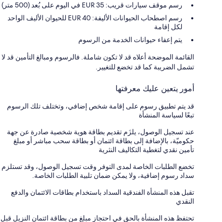
رسم موقف سيارات قريب: 35 EUR في اليوم على بُعد (500 متر)
رسم اصطحاب الحيوانات الأليفة: 40 EUR للحيوان الأليف الواحد
لكل إقامة
يتم إعفاء حيوانات الخدمة من الرسوم
القائمة الموضحة أعلاه قد لا تكون شاملة. فالرسوم ومبالغ التأمين قد لا
تشمل الضريبة كما قد تخضع للتغيير.
أمور يتعين عليك معرفتها
قد يتم تطبيق رسوم على إقامة شخص إضافي، وتختلف تلك الرسوم
تبعًا لسياسة المنشأة
عند تسجيل الوصول، يلزَم تقديم بطاقة هوية شخصية صادرة عن جهة
حكوميّة، بالإضافة إلى بطاقة ائتمان أو بطاقة سحب مباشر أو مبلغ
تأمين نقدي لتغطية التكاليف النثرية
تخضع الطلبات الخاصة لمدى التوفر وقت تسجيل الوصول، وقد تستلزم
سداد رسوم إضافية، ولا يمكن ضمان تلبية الطلبات الخاصة.
تقبل هذه المنشأة الفندقية السداد باستخدام بطاقات الائتمان والدفع
النقدي
تحتفظ هذه المنشأة بالحق في احتجاز مبلغ من بطاقة ائتمان النزيل قبل