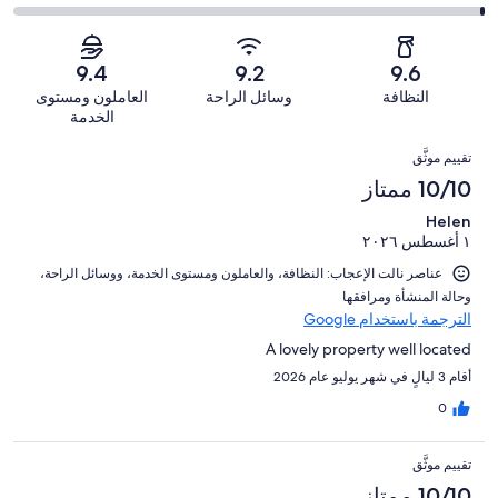
179
4
أصل
مقبول.
التصنيف
من
-
1018
43
2
أصل
سيّئ.
من
من
-
1018
9.4
9.2
9.6
13
تقييمات
أصل
سيّئ
من
من
النظافة
وسائل الراحة
العاملون ومستوى
النزلاء
1018
للغاية.
تقييمات
أصل
الخدمة
من
9
النزلاء
1018
التقييمات
تقييمات
من
تقييم موثَّق
من
النزلاء
أصل
10/10 ممتاز
تقييمات
1018
النزلاء
Helen
من
١ أغسطس ٢٠٢٦
تقييمات
النزلاء
عناصر نالت الإعجاب: ⁦النظافة⁩، و⁦العاملون ومستوى الخدمة⁩، و⁦وسائل الراحة⁩،
و⁦حالة المنشأة ومرافقها⁩
الترجمة باستخدام Google
A lovely property well located
أقام 3 ليالٍ في شهر يوليو عام 2026
0
تقييم موثَّق
10/10 ممتاز