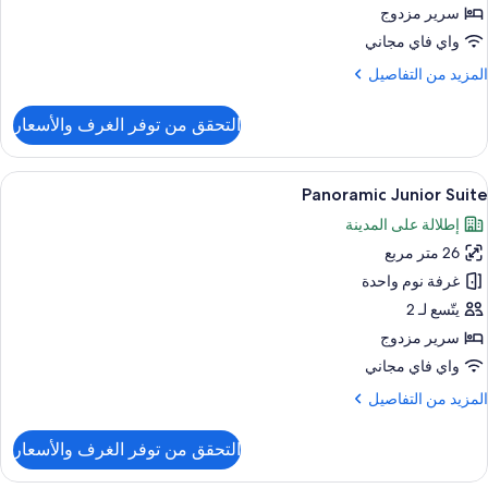
سرير مزدوج
شرفة
واي فاي مجاني
لمزيد
المزيد من التفاصيل
نظر
ن
لمدينة
لتفاصيل
التحقق من توفر الغرف والأسعار
ن
رفة
يلوكس
ستعراض
أغطية فراش متميزة وميني بار وخزنة داخل
8
زدوجة
Panoramic Junior Suite
ميع
إطلالة على المدينة
ور
شرفة
26 متر مربع
Panorami
نظر
Junio
غرفة نوم واحدة
لمدينة
Suit
يتّسع لـ 2
سرير مزدوج
واي فاي مجاني
لمزيد
المزيد من التفاصيل
ن
لتفاصيل
التحقق من توفر الغرف والأسعار
ن
Panorami