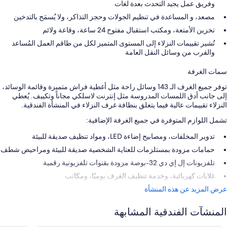
وفريق عمل يجيد التحدث بعدة لغات
مصعد، و المساعدة في تنظيم الجولات وحجز التذاكر، ولا يُسمَح بالتدخين
تخزين الأمتعة، ومكتب استقبال مفتوح 24 ساعة، وقاعة ولائم
تُشير تقييمات النزلاء إلى المستوى المتميز لكل من طاقم العمل المُساعد
والقرب من وسائل النقل العامة
سمات الغرفة
توفر جميع الغرف الـ 143 وسائل راحة مثل أغطية فراش متميزة وقائمة الوسائد،
إلى جانب أدق اللمسات المدروسة مثل إنترنت لاسلكي مجاناً وتكييف. يُعطي
النزلاء تقييمات عالية فيما يتعلق بنظافة غرف النزلاء في المنشأة الفندقية.
تشمل اللوازم المتوفرة في جميع الغرفة الإضافية:
تدوير المخلفات، ومصابيح إضاءة LED، ومواد تنظيف صديقة للبيئة
حمامات مزودة بمستلزمات للعناية الشخصية صديقة للبيئة ومراحيض شطف
تلفزيونات إل إي دي 32-بوصة مزودة بقنوات تلفزيونية رقمية
غلايات كهربائية، وخدمة تنظيف الغرف يوميًا، ومكاتب
عرض المزيد عن هذه المنشأة
المنشآت الفندقية المشابهة