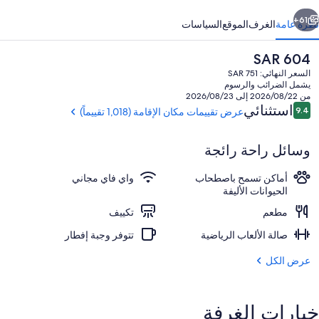
ابق
التالي
61+
نظرة عامة
الغرف
الموقع
السياسات
السعر
SAR 604
الحالي
السعر النهائي: SAR 751
هو
يشمل الضرائب والرسوم
SAR
من 2026/08/22 إلى 2026/08/23
604
التقييمات
استثنائي
9.4
عرض تقييمات مكان الإقامة (1,018 تقييماً)
9.4 من 10
وسائل راحة رائجة
الردهة
أماكن تسمح باصطحاب
واي فاي مجاني
الحيوانات الأليفة
مطعم
تكييف
صالة الألعاب الرياضية
تتوفر وجبة إفطار
عرض الكل
خيارات الغرفة