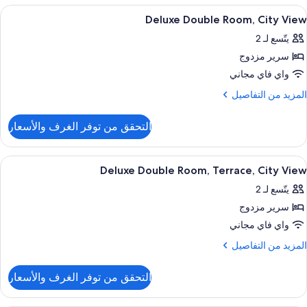
Junio
ستعراض
أغطية فراش متميزة وميني بار وخزنة داخل
7
Suit
Deluxe Double Room, City View
ميع
يتّسع لـ 2
ور
سرير مزدوج
Delux
Doubl
واي فاي مجاني
Room
لمزيد
المزيد من التفاصيل
Cit
ن
لتفاصيل
Vie
التحقق من توفر الغرف والأسعار
ن
Delux
Doubl
ستعراض
تناول الطعام بالخارج
2
Room
Deluxe Double Room, Terrace, City View
ميع
Cit
يتّسع لـ 2
Vie
ور
سرير مزدوج
Delux
Doubl
واي فاي مجاني
Room
لمزيد
المزيد من التفاصيل
Terrace
ن
لتفاصيل
Cit
التحقق من توفر الغرف والأسعار
ن
Vie
Delux
Doubl