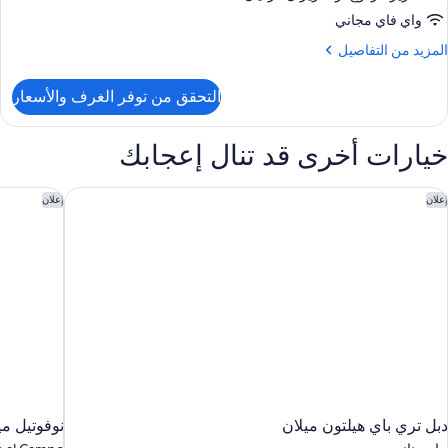
و
واي فاي مجاني
سريرين
لمزيد
المزيد من التفاصيل
نفصلين
ن
لتفاصيل
التحقق من توفر الغرف والأسعار
ن
رفة
يلوكس
خيارات أخرى قد تنال إعجابك
زدوجة
و
سريرين
بل تري باي هيلتون ميلان
نوفوتيل مي
إعلان
إعلان
نفصلين
دبل تري باي هيلتون ميلان
نوفوتيل مي