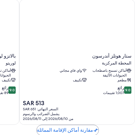
تار هوتلز أندرسون
بالاتزو لور
ستار
بالاتزو
ستار هوتلز أندرسون
بالاتزو ل
هوتلز
لوريتو
المحطة المركزية
لوريتو
أندرسون
هوتل
أماكن تسمح باصطحاب
واي فاي مجاني
أماكن 
المحطة
ميلانو
الحيوانات الأليفة
الحيوانا
المركزية
لوريتو
مطعم
تكييف
تكييف
9.0
9.0
رائع
رائع
9.0
9.0
من
من
1,007 تقييمات
89 تقييمًا
10،
10،
السعر
SAR 513
رائع،
رائع،
الحالي
89
1,007
السعر النهائي: SAR 651
هو
يشمل الضرائب والرسوم
تقييمات
تقييمًا
SAR
من 2026/08/10 إلى 2026/08/11
513
مقارنة أماكن الإقامة المماثلة