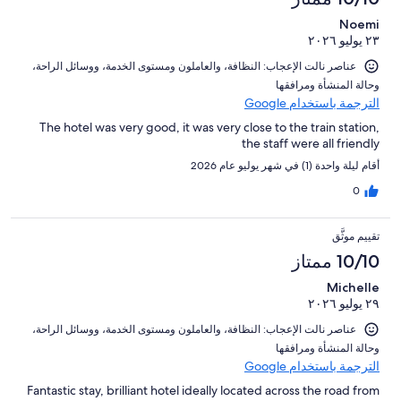
Noemi
٢٣ يوليو ٢٠٢٦
عناصر نالت الإعجاب: ⁦النظافة⁩، و⁦العاملون ومستوى الخدمة⁩، و⁦وسائل الراحة⁩،
و⁦حالة المنشأة ومرافقها⁩
الترجمة باستخدام Google
The hotel was very good, it was very close to the train station,
the staff were all friendly
أقام ليلة واحدة (1) في شهر يوليو عام 2026
0
تقييم موثَّق
10/10 ممتاز
Michelle
٢٩ يوليو ٢٠٢٦
عناصر نالت الإعجاب: ⁦النظافة⁩، و⁦العاملون ومستوى الخدمة⁩، و⁦وسائل الراحة⁩،
و⁦حالة المنشأة ومرافقها⁩
الترجمة باستخدام Google
Fantastic stay, brilliant hotel ideally located across the road from