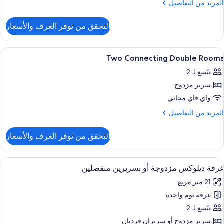
لمزيد
المزيد من التفاصيل
نفصلين
ن
لتفاصيل
التحقق من توفر الغرف والأسعار
ن
رفة
وبيريور
ستعراض
أغطية فراش متميزة وميني بار وخزنة داخل
5
زدوجة
Two Connecting Double Rooms
ميع
و
يتّسع لـ 2
ور
سريرين
نفصلين
سرير مزدوج
Tw
Connectin
واي فاي مجاني
Doubl
لمزيد
المزيد من التفاصيل
Room
ن
لتفاصيل
التحقق من توفر الغرف والأسعار
ن
Tw
Connectin
ستعراض
أغطية فراش متميزة وميني بار وخزنة داخل
5
Doubl
غرفة ديلوكس مزدوجة أو بسريرين منفصلين
ميع
Room
21 متر مربع
ور
غرفة نوم واحدة
رفة
يلوكس
يتّسع لـ 2
زدوجة
سرير مزدوج‫‬ أو سريران فرديان