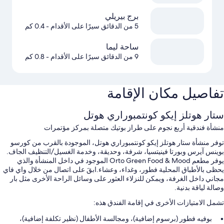
برج بيريلي
5 من الدقائق سيرًا على الأقدام
- 0.4 كم
ساحة ليما
9 من الدقائق سيرًا على الأقدام
- 0.8 كم
تفاصيل مكان الإقامة
ستار هوتلز إيكو كونتمبوراري هوتل
منشأة فندقية أربع نجوم على طراز بوتيك متصلة بمركز مؤتمرات
توفر منشأة ستار هوتلز إيكو كونتمبوراري هوتل، الموجودة بالقرب من كورسو
بوينس آيرس وبورتا فينيتسيا، شرفة، وحديقة، وخدمة الغسيل/التنظيف الجاف.
يوفر مطعم Orto Green Food & Mood الموجود في داخل المنشأة والذي
يحظى بالأطباق المحلية فطور، وغداء، وعشاء.ابقَ على اتصال من خلال واي فاي
مجاني داخل الغرفة، ويمكن للنزلاء العثور على وسائل الراحة الأخرى مثل بار
وصالة لياقة بدنية.
تشمل الامتيازات الأخرى في إقامة الفندق هذه:
بوفيه فطور (برسوم إضافية)، ومجالسة الأطفال (نظير تكلفة إضافية)،