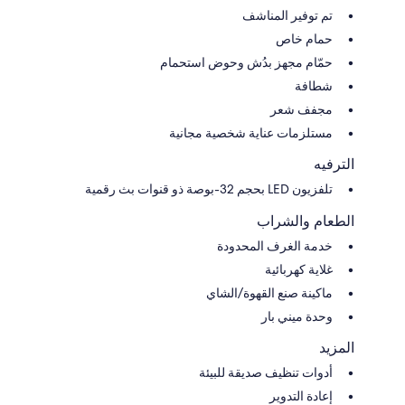
تم توفير المناشف
حمام خاص
حمّام مجهز بدُش وحوض استحمام
شطافة
مجفف شعر
مستلزمات عناية شخصية مجانية
الترفيه
تلفزيون LED بحجم 32-بوصة ذو قنوات بث رقمية
الطعام والشراب
خدمة الغرف المحدودة
غلاية كهربائية
ماكينة صنع القهوة/الشاي
وحدة ميني بار
المزيد
أدوات تنظيف صديقة للبيئة
إعادة التدوير