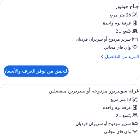
ستعراض
أغطية فراش متميزة وميني بار وخزنة داخل
6
Room
جناح جونيور
ميع
Terrace
26 متر مربع
Cit
ور
Vie
غرفة نوم واحدة
ناح
ونيور
يتّسع لـ 2
سرير مزدوج‫‬ أو سريران فرديان
واي فاي مجاني
لمزيد
المزيد من التفاصيل
ن
لتفاصيل
التحقق من توفر الغرف والأسعار
ن
ناح
ونيور
ستعراض
أغطية فراش متميزة وميني بار وخزنة داخل
6
غرفة سوبيريور مزدوجة أو بسريرين منفصلين
ميع
18 متر مربع
ور
غرفة نوم واحدة
رفة
وبيريور
يتّسع لـ 2
زدوجة
سرير مزدوج‫‬ أو سريران فرديان
و
واي فاي مجاني
سريرين