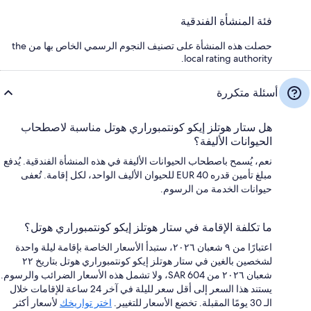
فئة المنشأة الفندقية
حصلت هذه المنشأة على تصنيف النجوم الرسمي الخاص بها من the
local rating authority.
أسئلة متكررة
هل ستار هوتلز إيكو كونتمبوراري هوتل مناسبة لاصطحاب
الحيوانات الأليفة؟
نعم، يُسمح باصطحاب الحيوانات الأليفة في هذه المنشأة الفندقية. يُدفع
مبلغ تأمين قدره EUR 40 للحيوان الأليف الواحد، لكل إقامة. تُعفى
حيوانات الخدمة من الرسوم.
ما تكلفة الإقامة في ستار هوتلز إيكو كونتمبوراري هوتل؟
اعتبارًا من ٩ شعبان ٢٠٢٦، ستبدأ الأسعار الخاصة بإقامة ليلة واحدة
لشخصين بالغين في ستار هوتلز إيكو كونتمبوراري هوتل بتاريخ ٢٢
شعبان ٢٠٢٦ من SAR 604، ولا تشمل هذه الأسعار الضرائب والرسوم.
يستند هذا السعر إلى أقل سعر لليلة في آخر 24 ساعة للإقامات خلال
الـ 30 يومًا المقبلة. تخضع الأسعار للتغيير.
اختر تواريخك
لأسعار أكثر