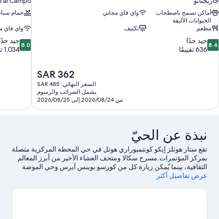
جاريجنانو
 al Campo
أماكن تسمح باصطحاب
واي فاي مجاني
حمام سباح
الحيوانات الأليفة
مطعم
تكييف
واي فاي م
8.0
8.
جيد جدًا
جيد جدًا
8.0
8.4
ن
من
636 تقييمًا
1,034 تقييمًا
10،
10،
يد
جيد
السعر
SAR 362
دًا،
جدًا،
الحالي
1,034
63
السعر النهائي: SAR 485
هو
يشمل الضرائب والرسوم
قييمًا
تقييمًا
SAR
من 2026/08/24 إلى 2026/08/25
362
نبذة عن الحيّ
تقع ستار هوتلز إيكو كونتمبوراري هوتل في حي المحطة المركزية متصلة
بمركز المؤتمرات.مسرح سكالا ومتحف العشاء الأخير من أبرز المعالم
الثقافية، بينما يُمكن زيارة كل من كورسو بوينس آيرس وحي الموضة
عرض تفاصيل أكثر
في فيا مونتينابوليوني إذا كنت تنوي التسوق.هل تطلع إلى الاستمتاع
بحضور حدث أو مباراة؟ احظ بمشاهدة ما يُحدث في ملعب سان سيرو أو
مضمار·مونزا الوطني.يحب النزلاء قرب موقع الفندق من المواصلات
العامة: محطة كاياتسو على بُعد خطوات فقط وVia Settembrini Tram
Stop is 3 من الدقائق سيرًا على الأقدام.
تفضل بزيارة أدلتنا للسفر إلى