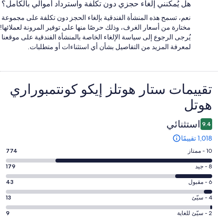
هل يُمكنني إلغاء حجزي دون تكلفة واسترداد أموالي بالكامل؟
نعم، تسمح هذه المنشأة الفندقية بإلغاء الحجز دون تكلفة على مجموعة
مختارة من أسعار الغرف، وذلك حرصًا منها على توفير المرونة لعملائها!
يُرجى الرجوع إلى سياسة الإلغاء الخاصة بالمنشأة الفندقية على موقعنا
لمعرفة المزيد من التفاصيل بشأن أي استثناءات أو متطلبات.
التقييمات
تقييمات ⁦ستار هوتلز إيكو كونتمبوراري
هوتل⁩
استثنائي
9.4
1,018 تقييمًا
درجة
10 - ممتاز
774
التصنيف
درجة
8 - جيد
179
10
التصنيف
-
درجة
6 - مقبول
43
8
ممتاز.
التصنيف
-
درجة
4 - سيّئ
13
774
6
جيد.
التصنيف
من
-
درجة
2 - سيّئ للغاية
9