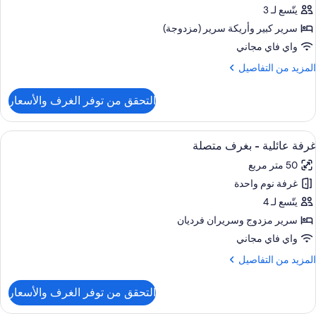
لاثية
يتّسع لـ 3
سرير كبير‫‬ وأريكة سرير (مزدوجة)
واي فاي مجاني
لمزيد
المزيد من التفاصيل
ن
لتفاصيل
التحقق من توفر الغرف والأسعار
ن
رفة
لاثية
ستعراض
أغطية فراش متميزة وميني بار وخزنة داخل
8
غرفة عائلية - بغرف متصلة
ميع
50 متر مربع
ور
غرفة نوم واحدة
رفة
ائلية
يتّسع لـ 4
سرير مزدوج‫‬ وسريران فرديان
غرف
واي فاي مجاني
تصلة
لمزيد
المزيد من التفاصيل
ن
لتفاصيل
التحقق من توفر الغرف والأسعار
ن
رفة