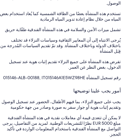
الوصول.
تستخدم هذه المنشأة بعضًا من الطاقة الشمسية كما يُعاد استخدام بعض
المياه من خلال نظام إعادة تدوير المياه الرمادية
تشمل ميزات الأمن والسلامة في هذه المنشأة الفندقية طفّاية حريق
يُرجى الانتباه إلى أن المعايير الثقافية وسياسات النزلاء قد تختلف
باختلاف الدولة وباختلاف المنشأة. وقد تمّ تقديم السياسات المُدرجة من
قِبَل المنشأة
تفرض هذه المنشأة على جميع النزلاء تقديم إثبات هوية عند تسجيل
الدخول، بغض النظر عن العمر.
رقم تسجيل المنشأة ⁦015146-ALB-00188, IT015146A1E5WZ98HE⁩
أمور يجب علينا توضيحها
يجب على جميع النزلاء، بما فيهم الأطفال، الحضور عند تسجيل الوصول
وتقديم إثبات هوية أو جواز سفر به صورة وصادر من جهة حكومية
لا يمكن أن تتعدى قيمة أي معاملات نقدية في هذه المنشأة الفندقية
مبلغ EUR 5000 نظرًا للتشريعات الوطنية. لمزيد من التفاصيل، يرجى
التواصل مع المنشأة الفندقية باستخدام المعلومات الواردة في تأكيد
الحجز.