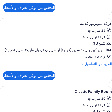
ن
لتفاصيل
التحقق من توفر الغرف والأسعار
ن
رفة
نفيذية
ستعراض
ملاءات للفراش لا تسبب الحساسية وألحفة
5
زدوجة
غرفة سوبريور ثلاثية
ميع
و
23 متر مربع
ور
سريرين
نفصلين
غرفة نوم واحدة
رفة
وبريور
يتّسع لـ 3
لاثية
سرير كبير‫‬ وأريكة سرير (فردية)‫‬ أو سريران فرديان‫‬ وأريكة سرير (فردية)
واي فاي مجاني
لمزيد
المزيد من التفاصيل
ن
لتفاصيل
التحقق من توفر الغرف والأسعار
ن
رفة
وبريور
ستعراض
ملاءات للفراش لا تسبب الحساسية وألحفة
8
لاثية
Classic Family Room
ميع
26 متر مربع
ور
غرفة نوم واحدة
Classi
Famil
يتّسع لـ 4