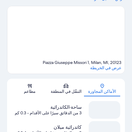
الاستمتاع بحضور حدث أو مباراة؟ احظ بمشاهدة ما يُحدث في ملعب
سان سيرو أو مضمار·مونزا الوطني.يحب النزلاء الموقع موقع مركزي
الخاص بـ الفندق ويرجع ذلك إلى المعالم السياحية. كما أنه يقع على
مسافة قريبة من المواصلات العامة: محطة ميسوري وMissori M3
Tram Stop على بُعد خطوات فقط.
تفضل بزيارة أدلتنا للسفر إلى ميلانو
Piazza Giuseppe Missori 1, Milan, MI, 20123
عرض في الخريطة
الخريطة
الأماكن المجاورة
التنقّل في المنطقة
مطاعم
ساحة·الكاتدرائية
3 من الدقائق سيرًا على الأقدام
- 0.3 كم
كاتدرائية ميلان