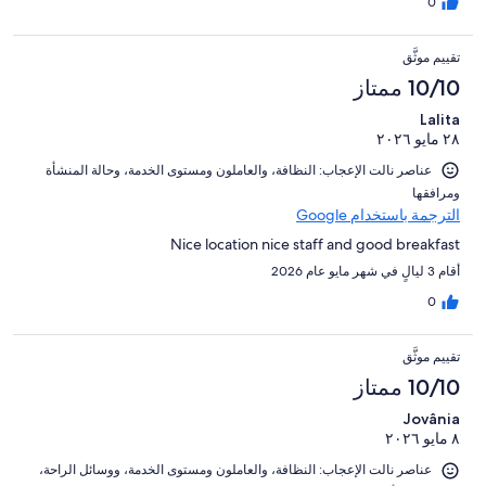
0
تقييم موثَّق
10/10 ممتاز
Lalita
٢٨ مايو ٢٠٢٦
عناصر نالت الإعجاب: ⁦النظافة⁩، و⁦العاملون ومستوى الخدمة⁩، و⁦حالة المنشأة
ومرافقها⁩
الترجمة باستخدام Google
Nice location nice staff and good breakfast
أقام 3 ليالٍ في شهر مايو عام 2026
0
تقييم موثَّق
10/10 ممتاز
Jovânia
٨ مايو ٢٠٢٦
عناصر نالت الإعجاب: ⁦النظافة⁩، و⁦العاملون ومستوى الخدمة⁩، و⁦وسائل الراحة⁩،