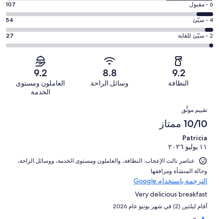
-
درجة
6 - مقبول
107
8
ممتاز.
التصنيف
-
درجة
4 - سيّئ
54
858
6
جيد.
التصنيف
من
-
درجة
2 - سيّئ للغاية
27
318
4
أصل
مقبول.
التصنيف
من
-
1364
107
2
أصل
سيّئ.
من
من
-
1364
9.2
8.8
9.2
54
تقييمات
أصل
سيّئ
من
من
النظافة
وسائل الراحة
العاملون ومستوى
النزلاء
1364
للغاية.
تقييمات
أصل
الخدمة
من
27
النزلاء
1364
التقييمات
تقييمات
من
تقييم موثَّق
من
النزلاء
أصل
10/10 ممتاز
تقييمات
1364
النزلاء
Patricia
من
١١ يوليو ٢٠٢٦
تقييمات
النزلاء
عناصر نالت الإعجاب: ⁦النظافة⁩، و⁦العاملون ومستوى الخدمة⁩، و⁦وسائل الراحة⁩،
و⁦حالة المنشأة ومرافقها⁩
الترجمة باستخدام Google
Very delicious breakfast
أقام ليلتين (2) في شهر يونيو عام 2026