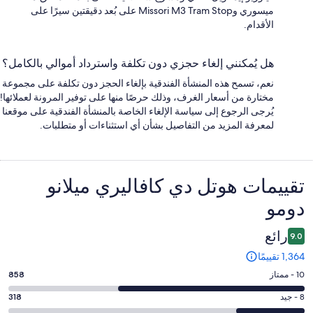
ميسوري وMissori M3 Tram Stop على بُعد دقيقتين سيرًا على
الأقدام.
هل يُمكنني إلغاء حجزي دون تكلفة واسترداد أموالي بالكامل؟
نعم، تسمح هذه المنشأة الفندقية بإلغاء الحجز دون تكلفة على مجموعة
مختارة من أسعار الغرف، وذلك حرصًا منها على توفير المرونة لعملائها!
يُرجى الرجوع إلى سياسة الإلغاء الخاصة بالمنشأة الفندقية على موقعنا
لمعرفة المزيد من التفاصيل بشأن أي استثناءات أو متطلبات.
التقييمات
تقييمات ⁦هوتل دي كافاليري ميلانو
دومو⁩
رائع
9.0
1,364 تقييمًا
درجة
10 - ممتاز
858
التصنيف
درجة
8 - جيد
318
10
التصنيف