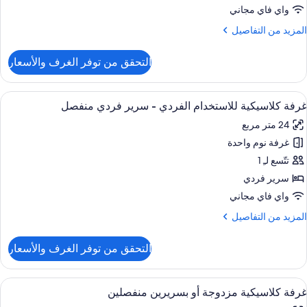
واي فاي مجاني
لمزيد
المزيد من التفاصيل
ن
لتفاصيل
التحقق من توفر الغرف والأسعار
ن
ناح
نفيذي
ستعراض
ملاءات للفراش لا تسبب الحساسية وألحفة
5
غرفة كلاسيكية للاستخدام الفردي - سرير فردي منفصل
ميع
24 متر مربع
ور
غرفة نوم واحدة
رفة
لاسيكية
تتّسع لـِ 1
لاستخدام
سرير فردي
لفردي
واي فاي مجاني
لمزيد
المزيد من التفاصيل
رير
ن
ردي
لتفاصيل
التحقق من توفر الغرف والأسعار
ن
نفصل
رفة
لاسيكية
ستعراض
ملاءات للفراش لا تسبب الحساسية وألحفة
6
لاستخدام
غرفة كلاسيكية مزدوجة أو بسريرين منفصلين
ميع
لفردي