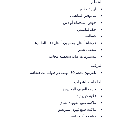
الحمام
أردية حمّام
تم توفير المناشف
حوض استحمام أو دش
خف للقدمين
شطافة
فرشاة أسنان ومعجون أسنان (عند الطلب)
مجفف شعر
مستلزمات عناية شخصية مجانية
الترفيه
تلفزيون بحجم 30-بوصة ذو قنوات بث فضائية
الطعام والشراب
خدمة الغرف المحدودة
غلاية كهربائية
ماكينة صنع القهوة/الشاي
ماكينة صنع قهوة إسبريسو
مياه معبأة مجانية