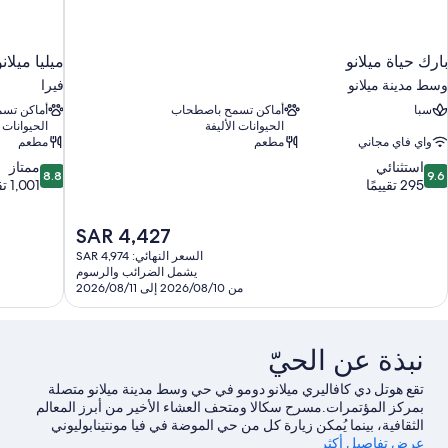
بارك حياة ميلانو
ميليا ميلانو
وسط مدينة ميلانو
فيرا
سبا
أماكن تسمح باصطحاب
أماكن تس
الحيوانات الأليفة
الحيوانات ا
واي فاي مجاني
مطعم
مطعم
8.8
9.
استثنائي
ممتاز
8.8
9.6
ن
من
295 تقييمًا
1,001 تقييم
10،
10،
ستثنائي،
ممتاز،
السعر
SAR 4,427
1,001
29
الحالي
قييمًا
تقييم
السعر النهائي: SAR 4,974
هو
يشمل الضرائب والرسوم
SAR
من 2026/08/10 إلى 2026/08/11
4,427
نبذة عن الحيّ
تقع هوتل دي كافاليري ميلانو دومو في حي وسط مدينة ميلانو متصلة
بمركز المؤتمرات.مسرح سكالا ومتحف العشاء الأخير من أبرز المعالم
الثقافية، بينما يُمكن زيارة كل من حي الموضة في فيا مونتينابوليوني
عرض تفاصيل أكثر
وجاليريا فيتوريو إيمانويل الثاني إذا كنت تنوي التسوق.هل تطلع إلى