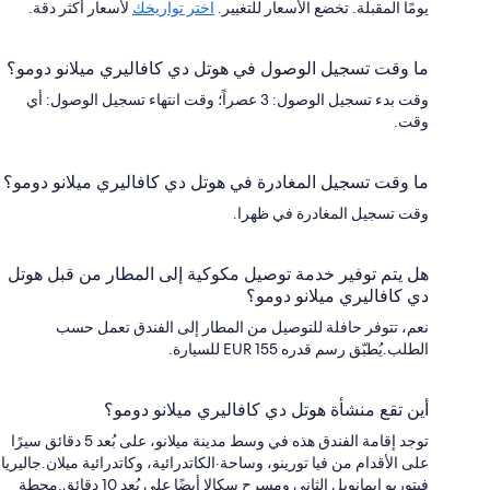
يومًا المقبلة. تخضع الأسعار للتغيير.
اختر تواريخك
لأسعار أكثر دقة.
ما وقت تسجيل الوصول في هوتل دي كافاليري ميلانو دومو؟
وقت بدء تسجيل الوصول: 3 عصراً؛ وقت انتهاء تسجيل الوصول: أي
وقت.
ما وقت تسجيل المغادرة في هوتل دي كافاليري ميلانو دومو؟
وقت تسجيل المغادرة في ظهرا.
هل يتم توفير خدمة توصيل مكوكية إلى المطار من قبل هوتل
دي كافاليري ميلانو دومو؟
نعم، تتوفر حافلة للتوصيل من المطار إلى الفندق تعمل حسب
الطلب.يُطبّق رسم قدره EUR 155 للسيارة.
أين تقع منشأة هوتل دي كافاليري ميلانو دومو؟
توجد إقامة الفندق هذه في وسط مدينة ميلانو، على بُعد 5 دقائق سيرًا
على الأقدام من فيا تورينو، وساحة·الكاتدرائية، وكاتدرائية ميلان.جاليريا
فيتوريو إيمانويل الثاني ومسرح سكالا أيضًا على بُعد 10 دقائق.محطة