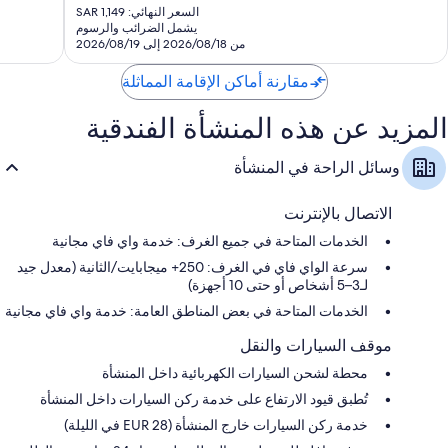
ملاءات للفراش لا تسبب الحساسية، وأسرّة بطبقة علوية مريحة، وألحفة
الحالي
1,015
ميلانو
السعر النهائي: SAR 1,149
تقييمات
محشوة بالريش
هو
يشمل الضرائب والرسوم
تقييمًا
SAR
من 2026/08/18 إلى 2026/08/19
مراحيض شطف، وأحواض استحمام أو حجيرات دش، ومستلزمات مجانية
966
للعناية الشخصية
مقارنة أماكن الإقامة المماثلة
تلفزيونات 30-بوصة مزودة بقنوات فضائية
دواليب/خزائن ملابس، وخدمات رعاية الأطفال، وغلايات كهربائية
المزيد عن هذه المنشأة الفندقية
وسائل الراحة في المنشأة
الاتصال بالإنترنت
الخدمات المتاحة في جميع الغرف: خدمة واي فاي مجانية
سرعة الواي فاي في الغرف: 250+ ميجابايت/الثانية (معدل جيد
لـ3–5 أشخاص أو حتى 10 أجهزة)
الخدمات المتاحة في بعض المناطق العامة: خدمة واي فاي مجانية
موقف السيارات والنقل
محطة لشحن السيارات الكهربائية داخل المنشأة
تُطبق قيود الارتفاع على خدمة ركن السيارات داخل المنشأة
خدمة ركن السيارات خارج المنشأة (EUR 28 في الليلة)