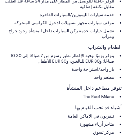
تتوفر حافلة للتوصيل من المطار على مدار 24 ساعة عند الطلب
مقابل تكلفة إضافية
خدمة سيارات الليموزين/السيارات الفاخرة
موقف سيارات مجهز بتسهيلات لدخول الكراسي المتحركة
تشمل خيارات خدمة ركن السيارات داخل المنشأة وجود جراج
ومرآب
الطعام والشراب
يتوفر يوميًا بوفيه الإفطار نظير رسوم من 7 صباحًا إلى 10:30
صباحًا: و30 EUR للبالغين، و30 EUR للأطفال
بار واحد/استراحة واحدة
مطعم واحد
تتوفر مطاعم داخل المنشأة
The Roof Milano
أشياء قد تحب القيام بها
تلفزيون في الأماكن العامة
متاجر أزياء مشهورة
مركز تسوق