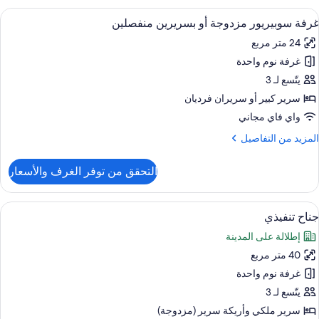
ونيور
ستعراض
ملاءات للفراش لا تسبب الحساسية وألحفة
6
غرفة سوبيريور مزدوجة أو بسريرين منفصلين
ميع
24 متر مربع
ور
غرفة نوم واحدة
رفة
وبيريور
يتّسع لـ 3
زدوجة
سرير كبير‫‬ أو سريران فرديان
و
واي فاي مجاني
سريرين
لمزيد
المزيد من التفاصيل
نفصلين
ن
لتفاصيل
التحقق من توفر الغرف والأسعار
ن
رفة
وبيريور
ستعراض
ملاءات للفراش لا تسبب الحساسية وألحفة
3
زدوجة
جناح تنفيذي
ميع
و
إطلالة على المدينة
ور
سريرين
نفصلين
40 متر مربع
ناح
نفيذي
غرفة نوم واحدة
يتّسع لـ 3
سرير ملكي‫‬ وأريكة سرير (مزدوجة)