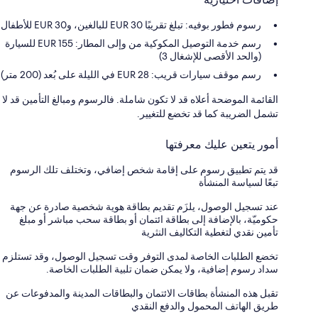
رسوم فطور بوفيه: تبلغ تقريبًا EUR 30 للبالغين، وEUR 30 للأطفال
رسم خدمة التوصيل المكوكية من وإلى المطار: 155 EUR للسيارة
(والحد الأقصى للإشغال 3)
رسم موقف سيارات قريب: 28 EUR في الليلة على بُعد (200 متر)
القائمة الموضحة أعلاه قد لا تكون شاملة. فالرسوم ومبالغ التأمين قد لا
تشمل الضريبة كما قد تخضع للتغيير.
أمور يتعين عليك معرفتها
قد يتم تطبيق رسوم على إقامة شخص إضافي، وتختلف تلك الرسوم
تبعًا لسياسة المنشأة
عند تسجيل الوصول، يلزَم تقديم بطاقة هوية شخصية صادرة عن جهة
حكوميّة، بالإضافة إلى بطاقة ائتمان أو بطاقة سحب مباشر أو مبلغ
تأمين نقدي لتغطية التكاليف النثرية
تخضع الطلبات الخاصة لمدى التوفر وقت تسجيل الوصول، وقد تستلزم
سداد رسوم إضافية، ولا يمكن ضمان تلبية الطلبات الخاصة.
تقبل هذه المنشأة بطاقات الائتمان والبطاقات المدينة والمدفوعات عن
طريق الهاتف المحمول والدفع النقدي