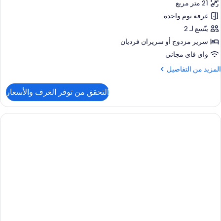
21 متر مربع
ور
رير
غرفة نوم واحدة
رفة
ردي
لاسيكية
يتّسع لـ 2
نفصل
زدوجة
سرير مزدوج‫‬ أو سريران فرديان
و
واي فاي مجاني
سريرين
لمزيد
المزيد من التفاصيل
نفصلين
ن
لتفاصيل
التحقق من توفر الغرف والأسعار
ن
رفة
لاسيكية
زدوجة
و
سريرين
نفصلين