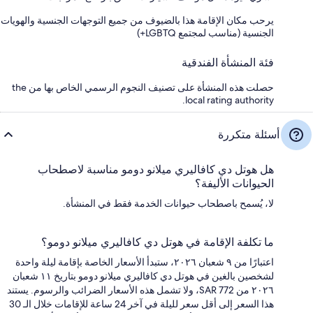
يرحب مكان الإقامة هذا بالضيوف من جميع التوجهات الجنسية والهويات
الجنسية (مناسب لمجتمع LGBTQ+)
فئة المنشأة الفندقية
حصلت هذه المنشأة على تصنيف النجوم الرسمي الخاص بها من the
local rating authority.
أسئلة متكررة
هل هوتل دي كافاليري ميلانو دومو مناسبة لاصطحاب
الحيوانات الأليفة؟
لا، يُسمح باصطحاب حيوانات الخدمة فقط في المنشأة.
ما تكلفة الإقامة في هوتل دي كافاليري ميلانو دومو؟
اعتبارًا من ٩ شعبان ٢٠٢٦، ستبدأ الأسعار الخاصة بإقامة ليلة واحدة
لشخصين بالغين في هوتل دي كافاليري ميلانو دومو بتاريخ ١١ شعبان
٢٠٢٦ من SAR 772، ولا تشمل هذه الأسعار الضرائب والرسوم. يستند
هذا السعر إلى أقل سعر لليلة في آخر 24 ساعة للإقامات خلال الـ 30