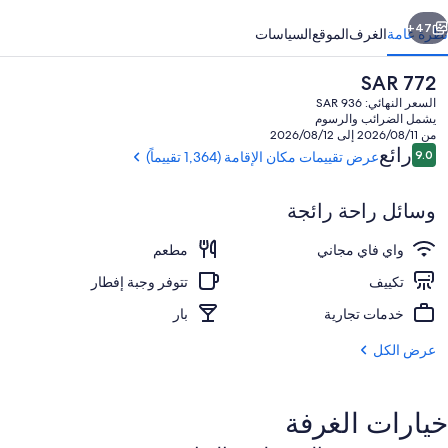
ابق
التالي
47+
نظرة عامة
الغرف
الموقع
السياسات
السعر
SAR 772
الحالي
السعر النهائي: SAR 936
هو
يشمل الضرائب والرسوم
SAR
من 2026/08/11 إلى 2026/08/12
772
التقييمات
رائع
9.0
عرض تقييمات مكان الإقامة (1,364 تقييماً)
9.0 من 10
وسائل راحة رائجة
يتم تقديم الإفطار والعشاء
واي فاي مجاني
مطعم
تكييف
تتوفر وجبة إفطار
خدمات تجارية
بار
عرض الكل
خيارات الغرفة