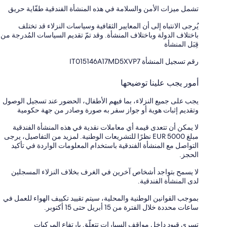
تشمل ميزات الأمن والسلامة في هذه المنشأة الفندقية طفّاية حريق
يُرجى الانتباه إلى أن المعايير الثقافية وسياسات النزلاء قد تختلف
باختلاف الدولة وباختلاف المنشأة. وقد تمّ تقديم السياسات المُدرجة من
قِبَل المنشأة
رقم تسجيل المنشأة ⁦IT015146A17MD5XVP7⁩
أمور يجب علينا توضيحها
يجب على جميع النزلاء، بما فيهم الأطفال، الحضور عند تسجيل الوصول
وتقديم إثبات هوية أو جواز سفر به صورة وصادر من جهة حكومية
لا يمكن أن تتعدى قيمة أي معاملات نقدية في هذه المنشأة الفندقية
مبلغ EUR 5000 نظرًا للتشريعات الوطنية. لمزيد من التفاصيل، يرجى
التواصل مع المنشأة الفندقية باستخدام المعلومات الواردة في تأكيد
الحجز.
لا يسمح بتواجد أشخاص آخرين في الغرف بخلاف النزلاء المسجلين
لدى المنشأة الفندقية.
بموجب القوانين الوطنية والمحلية، سيتم تقييد تكييف الهواء للعمل في
ساعات محددة خلال الفترة من 15 أبريل حتى 15 أكتوبر.
تسري قيود داخل مواقف السيارات تتعلّق بارتفاع المركبات