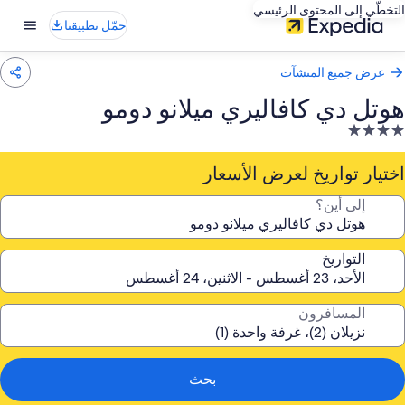
التخطّي إلى المحتوى الرئيسي
حمّل تطبيقنا
عرض جميع المنشآت
هوتل دي كافاليري ميلانو دومو
نشأة
ندقية
صنفة
اختيار تواريخ لعرض الأسعار
ـ
إلى أين؟
4.
جوم
التواريخ
المسافرون
بحث