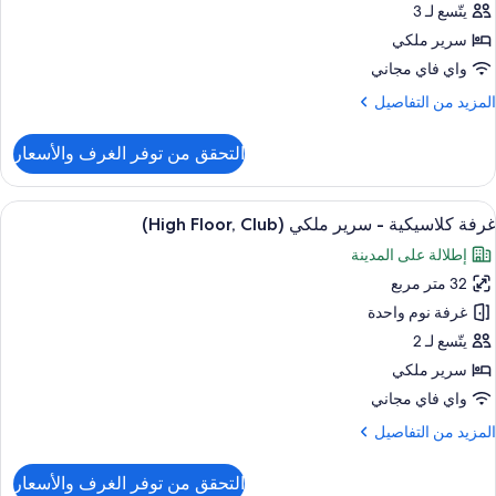
رفة
Floor
يتّسع لـ 3
وم
سرير ملكي
احدة
واي فاي مجاني
(High
لمزيد
المزيد من التفاصيل
Floor
ن
Club
لتفاصيل
التحقق من توفر الغرف والأسعار
ن
ناح
ستعراض
وسيلة راحة في الغرفة
9
رفة
غرفة كلاسيكية - سرير ملكي (High Floor, Club)
ميع
وم
إطلالة على المدينة
احدة
ور
(High
32 متر مربع
رفة
Floor
لاسيكية
غرفة نوم واحدة
Club
يتّسع لـ 2
رير
سرير ملكي
لكي
واي فاي مجاني
(High
لمزيد
المزيد من التفاصيل
Floor
ن
Club
لتفاصيل
التحقق من توفر الغرف والأسعار
ن