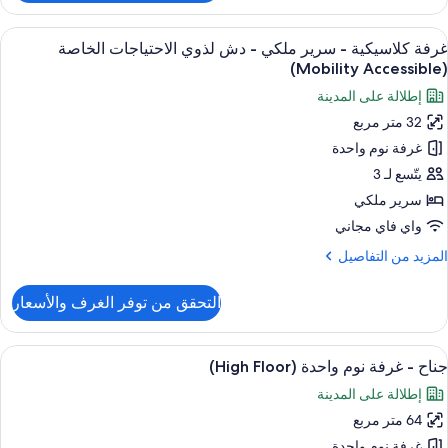
رفة
Club
لاسيكية
ستعراض
1 غرفة نوم وميني بار وخزنة داخل الغرفة ومكتب
5
غرفة كلاسيكية - سرير ملكي - دش لذوي الاحتياجات الخاصة
ميع
رير
(Mobility Accessible)
لكي
ور
إطلالة على المدينة
رفة
لمدخنين
32 متر مربع
لاسيكية
(High
غرفة نوم واحدة
Floor
Club
رير
يتّسع لـ 3
لكي
سرير ملكي
واي فاي مجاني
ش
لمزيد
المزيد من التفاصيل
ذوي
ن
لاحتياجات
لتفاصيل
التحقق من توفر الغرف والأسعار
ن
لخاصة
رفة
(Mobility
لاسيكية
ستعراض
1 غرفة نوم وميني بار وخزنة داخل الغرفة ومكتب
Accessible
9
جناح - غرفة نوم واحدة (High Floor)
ميع
رير
إطلالة على المدينة
لكي
ور
64 متر مربع
ناح
ش
غرفة نوم واحدة