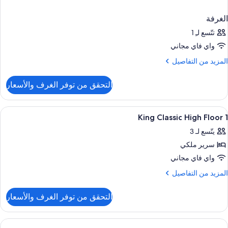
الغرفة
تتّسع لـِ 1
واي فاي مجاني
لمزيد
المزيد من التفاصيل
ن
لتفاصيل
التحقق من توفر الغرف والأسعار
ن
لغرفة
ستعراض
1 غرفة نوم وميني بار وخزنة داخل الغرفة ومكتب
5
1 King Classic High Floor
ميع
يتّسع لـ 3
ور
سرير ملكي
Kin
واي فاي مجاني
Classi
لمزيد
المزيد من التفاصيل
Hig
ن
لتفاصيل
Floo
التحقق من توفر الغرف والأسعار
ن
Kin
Classi