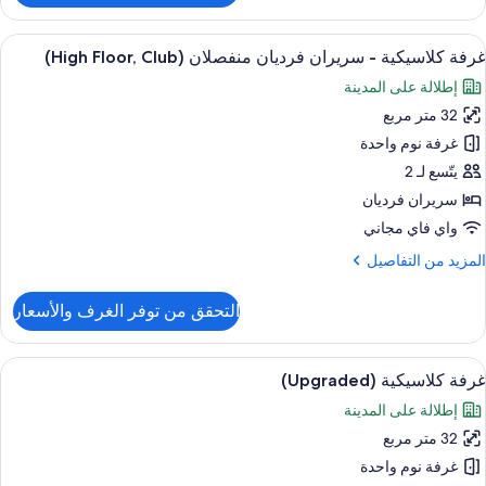
رفة
لاسيكية
ستعراض
1 غرفة نوم وميني بار وخزنة داخل الغرفة ومكتب
7
غرفة كلاسيكية - سريران فرديان منفصلان (High Floor, Club)
ميع
رير
إطلالة على المدينة
لكي
ور
(High
32 متر مربع
رفة
Floor
لاسيكية
غرفة نوم واحدة
Club
يتّسع لـ 2
ريران
سريران فرديان
رديان
واي فاي مجاني
نفصلان
لمزيد
المزيد من التفاصيل
(High
ن
Floor
لتفاصيل
التحقق من توفر الغرف والأسعار
Club
ن
رفة
لاسيكية
ستعراض
1 غرفة نوم وميني بار وخزنة داخل الغرفة ومكتب
7
غرفة كلاسيكية (Upgraded)
ميع
ريران
إطلالة على المدينة
ور
رديان
نفصلان
32 متر مربع
رفة
(High
لاسيكية
غرفة نوم واحدة
Floor