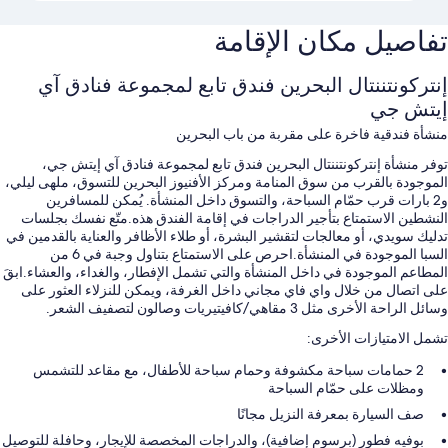
تفاصيل مكان الإقامة
إنتركونتننتال البحرين فندق تابع لمجموعة فنادق آي
إيتش جي
منشأة فندقية فاخرة على مقربة من باب البحرين
توفر منشأة إنتركونتننتال البحرين فندق تابع لمجموعة فنادق آي إيتش جي،
الموجودة بالقرب من سوق المنامة ومركز الأفنيوز البحرين للتسوق، ملهى ليلي،
و2 بارات قرب حمّام السباحة، والتسوق داخل المنشأة. يُمكن للمسافرين
النشطين الاستمتاع بتأجير الدراجات في إقامة الفندق هذه.متّع نفسك بجلسات
تدليك سويدي، أو معالجات لتقشير البشرة، أو طلاء الأظافر والعناية بالقدمين في
السبا الموجودة في المنشأة.احرص على الاستمتاع بتناول وجبة في 6 من
المطاعم الموجودة في داخل المنشأة والتي تشمل الإفطار، والغداء، والعشاء.ابقَ
على اتصال من خلال واي فاي مجاني داخل الغرفة، ويمكن للنزلاء العثور على
وسائل الراحة الأخرى مثل 3 مقاهي/كافيتيريات وصالون لتصفيف الشعر.
تشمل الامتيازات الأخرى:
2 حمامات سباحة مكشوفة وحمام سباحة للأطفال، مع مقاعد للتشمس
ومظلات على حمّام السباحة
صف السيارة بمعرفة النزيل مجانًا
بوفيه فطور (برسوم إضافية)، والدراجات المخصصة للإيجار، وحافلة للتوصيل