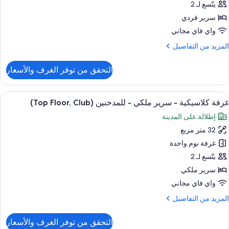
(Upgrade
Club
يتّسع لـ 2
سرير فردي
واي فاي مجاني
لمزيد
المزيد من التفاصيل
ن
لتفاصيل
التحقق من توفر الغرف والأسعار
ن
رفة
لاسيكية
ستعراض
وسيلة راحة في الغرفة
6
(Upgrad
غرفة كلاسيكية - سرير ملكي - للمدخنين (Top Floor, Club)
ميع
إطلالة على المدينة
ور
32 متر مربع
رفة
لاسيكية
غرفة نوم واحدة
يتّسع لـ 2
رير
سرير ملكي
لكي
واي فاي مجاني
لمزيد
المزيد من التفاصيل
لمدخنين
ن
(Top
لتفاصيل
التحقق من توفر الغرف والأسعار
Floor
ن