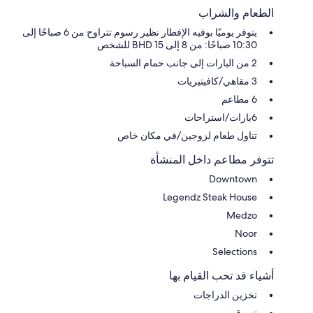
الطعام والشراب
يتوفر يوميًا بوفيه الإفطار نظير رسوم تتراوح من 6 صباحًا إلى
10:30 صباحًا: من 8 إلى 15 BHD للشخص
2 من البارات إلى جانب حمام السباحة
3 مقاهي/كافيتيريات
6 مطاعم
6بارات/استراحات
تناول طعام لزوجين/في مكان خاص
تتوفر مطاعم داخل المنشأة
Downtown
Legendz Steak House
Medzo
Noor
Selections
أشياء قد تحب القيام بها
تخزين الدراجات
تسوق