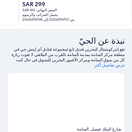
ائع،
500
السعر
SAR 299
29
تقييم
الحالي
السعر النهائي: SAR 413
قييمًا
هو
يشمل الضرائب والرسوم
SAR
من 2026/09/07 إلى 2026/09/08
299
نبذة عن الحيّ
تقع إنتركونتننتال البحرين فندق تابع لمجموعة فنادق آي إيتش جي في
منطقة مركز المنامة بمدينة المنامة بالقرب من الملاهي.لا تفوت زيارة
كل من سوق المنامة ومركز الأفنيوز البحرين للتسوق في حال كنت
عرض تفاصيل أكثر
تخطط للتسوق، بينما يُمكن لإولئك الذين يرغبون في الاستمتاع بمشاهدة
الجمال الطبيعي للمنطقة استكشاف منتزه الأمير خليفة بن سلمان
وجزيرة الدار.يُعد كل من باب البحرين ومركز سيتي سنتر التجاري
مكانين آخرين موصى بهما للزيارة.يُقدم كل من الغوص بأنبوب التنفس
وركوب الأمواج على ألواح شراعية، وإمكانية صيد الأسماك في مكان
قريب فرصًا رائعة للتنزه في المياة المحيطة، أو يُمكنك الاستمتاع بخوض
تجارب مثيرة من خلال إمكانية ركوب الخيل في مكان قريب
القريبة.
تفضل بزيارة أدلتنا للسفر إلى المنامة
شارع الملك فيصل, المنامة