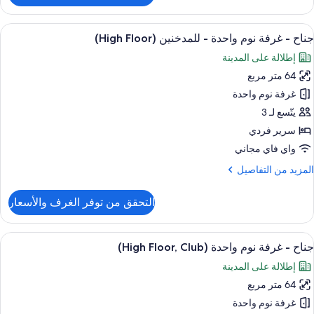
رفة
لاسيكية
ستعراض
1 غرفة نوم وميني بار وخزنة داخل الغرفة ومكتب
11
جناح - غرفة نوم واحدة - للمدخنين (High Floor)
ميع
ريران
إطلالة على المدينة
ور
رديان
نفصلان
64 متر مربع
ناح
غرفة نوم واحدة
لمدخنين
رفة
يتّسع لـ 3
وم
سرير فردي
احدة
واي فاي مجاني
لمزيد
المزيد من التفاصيل
لمدخنين
ن
(High
لتفاصيل
التحقق من توفر الغرف والأسعار
Floor
ن
ناح
ستعراض
1 غرفة نوم وميني بار وخزنة داخل الغرفة ومكتب
7
رفة
جناح - غرفة نوم واحدة (High Floor, Club)
ميع
وم
إطلالة على المدينة
احدة
ور
64 متر مربع
ناح
لمدخنين
غرفة نوم واحدة
(High