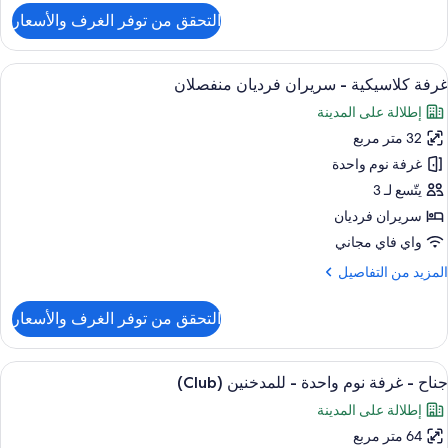
لحركية
لتفاصيل
التحقق من توفر الغرف والأسعار
ن
لمحدودة
رفة
(High
لاسيكية
ستعراض
1 غرفة نوم وميني بار وخزنة داخل الغرفة ومكتب
Floor
5
غرفة كلاسيكية - سريران فرديان منفصلان
ميع
رير
إطلالة على المدينة
لكي
ور
32 متر مربع
رفة
ذوي
لاسيكية
غرفة نوم واحدة
لقدرات
لحركية
يتّسع لـ 3
لمحدودة
ريران
سريران فرديان
(High
رديان
واي فاي مجاني
Floor
نفصلان
لمزيد
المزيد من التفاصيل
ن
لتفاصيل
التحقق من توفر الغرف والأسعار
ن
رفة
لاسيكية
ستعراض
1 غرفة نوم وميني بار وخزنة داخل الغرفة ومكتب
8
جناح - غرفة نوم واحدة - للمدخنين (Club)
ميع
ريران
إطلالة على المدينة
ور
رديان
نفصلان
64 متر مربع
ناح