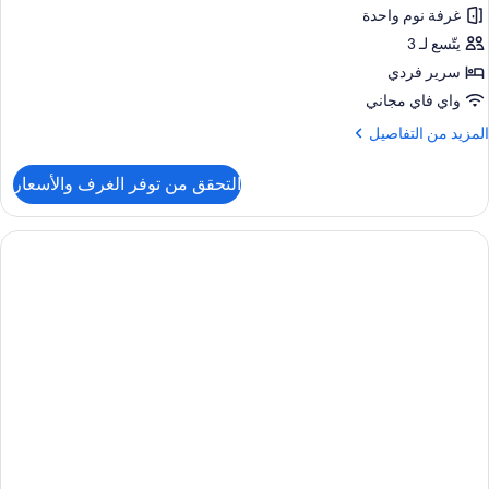
غرفة نوم واحدة
رفة
يتّسع لـ 3
وم
سرير فردي
احدة
واي فاي مجاني
لمزيد
المزيد من التفاصيل
لمدخنين
ن
(Club
لتفاصيل
التحقق من توفر الغرف والأسعار
ن
ناح
رفة
وم
احدة
لمدخنين
(Clu