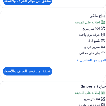
التحقق من توفر الغرف والأسعار
ن
ناح
ستعراض
وسيلة راحة في الغرفة
11
رفة
جناح ملكي
ميع
وم
إطلالة على المدينة
احدة
ور
(High
164 متر مربع
ناح
Floor
لكي
غرفة نوم واحدة
Club
يتّسع لـ 4
سرير فردي
واي فاي مجاني
لمزيد
المزيد من التفاصيل
ن
لتفاصيل
التحقق من توفر الغرف والأسعار
ن
ناح
لكي
ستعراض
1 غرفة نوم وميني بار وخزنة داخل الغرفة ومكتب
7
جناح (Imperial)
ميع
إطلالة على المدينة
ور
64 متر مربع
ناح
(Imperia
غرفة نوم واحدة