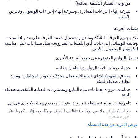
من وإلى المطار (بتكلفة إضافية)
سرعة إنهاء إجراءات المغادرة، وسرعة إنهاء إجراءات الوصول، وتخزين
الأمتعة
سمات الغرفة
تقدم جميع الغرف الـ 304 وسائل راحة مثل خدمة الغرف على مدار 24 ساعة
وقائمة الوسائد، إلى جانب أدق اللمسات المدروسة مثل مساحات عمل مناسبة
للكمبيوتر المحمول وتكييف.
تشمل اللوازم المتوفرة في جميع الغرفة الأخرى:
خدمات رعاية الأطفال وأسرّة أطفال مجانية
مصافٍ للقهوة/للشاي قابلة للاستعمال مجددًا، وتدوير المخلفات، ومواد
تنظيف صديقة للبيئة
حمامات مزودة بحمامات مياه الينابيع ومستلزمات للعناية الشخصية صديقة
للبيئة
تلفزيونات بشاشة مسطحة مزودة بقنوات بريميوم ومشغلات دي في دي
دواليب/خزائن ملابس، وخدمة تنظيف الغرف يوميًا، ومحوّلات كهربائية/
أجهزة شحن
عرض المزيد عن هذه المنشأة