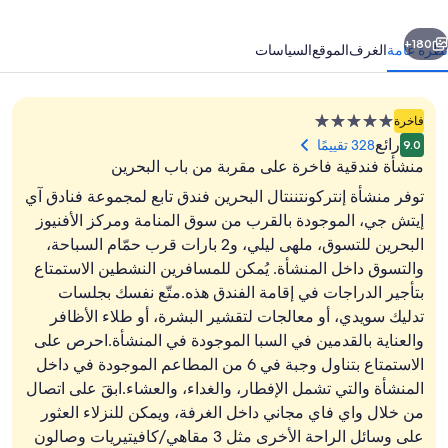
نادق
ابق
التالي
ي
180+
نظرة عامة
الغرف
الموقع
السياسات
يتش
ي
منشأة
فاخرة
فندقية
رائع
328 تقييمًا
9.0
مصنفة
منشأة فندقية فاخرة على مقربة من باب البحرين
بـ
توفر منشأة إنتركونتننتال البحرين فندق تابع لمجموعة فنادق آي
5.0
إيتش جي، الموجودة بالقرب من سوق المنامة ومركز الأفنيوز
نجوم
البحرين للتسوق، ملهى ليلي، و2 بارات قرب حمّام السباحة،
وسائل الراحة في المنشأة
والتسوق داخل المنشأة. يُمكن للمسافرين النشطين الاستمتاع
بتأجير الدراجات في إقامة الفندق هذه.متّع نفسك بجلسات
تدليك سويدي، أو معالجات لتقشير البشرة، أو طلاء الأظافر
والعناية بالقدمين في السبا الموجودة في المنشأة.احرص على
الاستمتاع بتناول وجبة في 6 من المطاعم الموجودة في داخل
المنشأة والتي تشمل الإفطار، والغداء، والعشاء.ابقَ على اتصال
من خلال واي فاي مجاني داخل الغرفة، ويمكن للنزلاء العثور
على وسائل الراحة الأخرى مثل 3 مقاهي/كافيتيريات وصالون