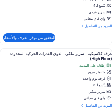
يتّسع لـ 4
سرير فردي
واي فاي مجاني
لمزيد
المزيد من التفاصيل
ن
لتفاصيل
التحقق من توفر الغرف والأسعار
ن
ناح
(Imperi
ستعراض
1 غرفة نوم وميني بار وخزنة داخل الغرفة ومكتب
7
غرفة كلاسيكية - سرير ملكي - لذوي القدرات الحركية المحدودة
ميع
(High Floor)
ور
إطلالة على المدينة
رفة
32 متر مربع
لاسيكية
غرفة نوم واحدة
رير
يتّسع لـ 3
لكي
سرير ملكي
واي فاي مجاني
ذوي
لمزيد
المزيد من التفاصيل
لقدرات
ن