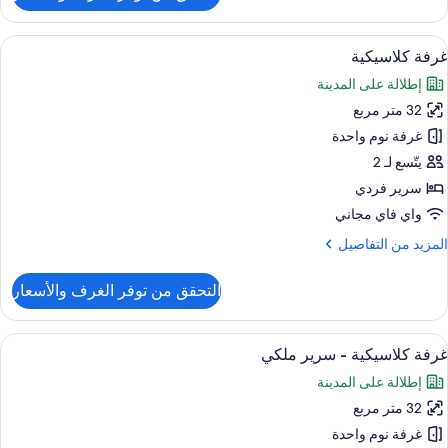
رفة
لاسيكية
ستعراض
1 غرفة نوم وميني بار وخزنة داخل الغرفة ومكتب
9
غرفة كلاسيكية
ميع
رير
إطلالة على المدينة
لكي
ور
(High
32 متر مربع
رفة
Floor
لاسيكية
غرفة نوم واحدة
يتّسع لـ 2
سرير فردي
واي فاي مجاني
لمزيد
المزيد من التفاصيل
ن
لتفاصيل
التحقق من توفر الغرف والأسعار
ن
رفة
لاسيكية
ستعراض
1 غرفة نوم وميني بار وخزنة داخل الغرفة ومكتب
9
غرفة كلاسيكية - سرير ملكي
ميع
إطلالة على المدينة
ور
32 متر مربع
رفة
لاسيكية
غرفة نوم واحدة