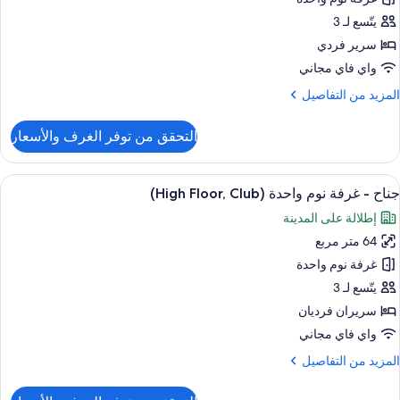
ذوي
رفة
لاحتياجات
يتّسع لـ 3
لخاصة
وم
سرير فردي
(Mobility
احدة
واي فاي مجاني
Accessible
(High
لمزيد
المزيد من التفاصيل
Floor
ن
لتفاصيل
التحقق من توفر الغرف والأسعار
ن
ناح
ستعراض
1 غرفة نوم وميني بار وخزنة داخل الغرفة ومكتب
7
رفة
جناح - غرفة نوم واحدة (High Floor, Club)
ميع
وم
إطلالة على المدينة
احدة
ور
(High
64 متر مربع
ناح
Floor
غرفة نوم واحدة
رفة
يتّسع لـ 3
وم
سريران فرديان
احدة
واي فاي مجاني
(High
لمزيد
المزيد من التفاصيل
Floor
ن
Club
لتفاصيل