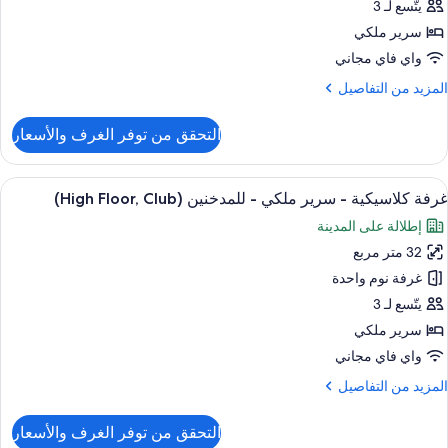
يتّسع لـ 3
رير
سرير ملكي
لكي
واي فاي مجاني
لمزيد
المزيد من التفاصيل
لمدخنين
ن
(High
لتفاصيل
التحقق من توفر الغرف والأسعار
Floor
ن
رفة
لاسيكية
ستعراض
1 غرفة نوم وميني بار وخزنة داخل الغرفة ومكتب
5
غرفة كلاسيكية - سرير ملكي - للمدخنين (High Floor, Club)
ميع
رير
إطلالة على المدينة
لكي
ور
32 متر مربع
رفة
لمدخنين
لاسيكية
غرفة نوم واحدة
(High
Floor
يتّسع لـ 3
رير
سرير ملكي
لكي
واي فاي مجاني
لمزيد
المزيد من التفاصيل
لمدخنين
ن
(High
لتفاصيل
التحقق من توفر الغرف والأسعار
Floor
ن