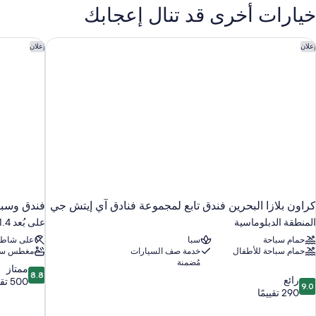
خيارات أخرى قد تنال إعجابك
راون بلازا البحرين فندق تابع لمجموعة فنادق آي إيتش جي
فندق وسبا 
إعلان
إعلان
كراون بلازا البحرين فندق تابع لمجموعة فنادق آي إيتش جي
فندق وسبا 
المنطقة الدبلوماسية
على بُعد 21.4 كم من المنامة
حمام سباحة
سبا
على شاط
حمام سباحة للأطفال
خدمة صف السيارات
مغطس سا
مُضمنة
8.8
ممتاز
8.8
9.
رائع
من
500 تقييم
9.0
ن
290 تقييمًا
10،
10،
ممتاز،