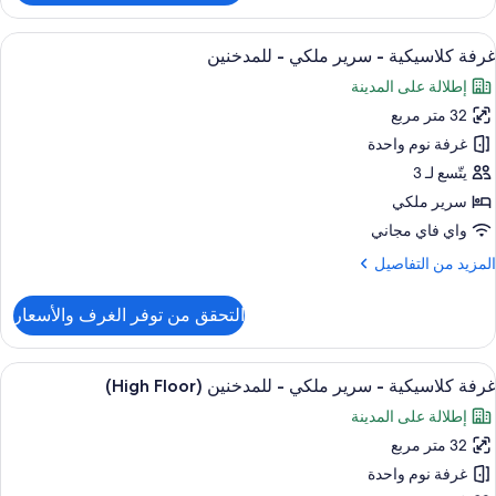
رفة
Club
لاسيكية
ستعراض
1 غرفة نوم وميني بار وخزنة داخل الغرفة ومكتب
6
غرفة كلاسيكية - سرير ملكي - للمدخنين
ميع
رير
إطلالة على المدينة
لكي
ور
32 متر مربع
رفة
لمدخنين
لاسيكية
غرفة نوم واحدة
(Top
Floor
يتّسع لـ 3
Club
رير
سرير ملكي
لكي
واي فاي مجاني
لمزيد
المزيد من التفاصيل
لمدخنين
ن
لتفاصيل
التحقق من توفر الغرف والأسعار
ن
رفة
لاسيكية
ستعراض
1 غرفة نوم وميني بار وخزنة داخل الغرفة ومكتب
7
غرفة كلاسيكية - سرير ملكي - للمدخنين (High Floor)
ميع
رير
إطلالة على المدينة
لكي
ور
32 متر مربع
رفة
لمدخنين
لاسيكية
غرفة نوم واحدة