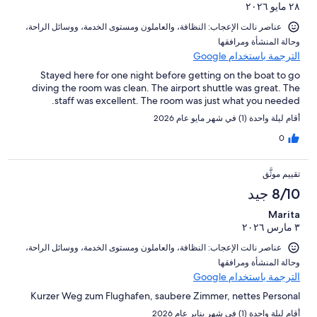
٢٨ مايو ٢٠٢٦
عناصر نالت الإعجاب: ⁦النظافة⁩، و⁦العاملون ومستوى الخدمة⁩، و⁦وسائل الراحة⁩،
و⁦حالة المنشأة ومرافقها⁩
الترجمة باستخدام Google
Stayed here for one night before getting on the boat to go
diving the room was clean. The airport shuttle was great. The
staff was excellent. The room was just what you needed.
أقام ليلة واحدة (1) في شهر مايو عام 2026
0
تقييم موثَّق
8/10 جيد
Marita
٣ مارس ٢٠٢٦
عناصر نالت الإعجاب: ⁦النظافة⁩، و⁦العاملون ومستوى الخدمة⁩، و⁦وسائل الراحة⁩،
و⁦حالة المنشأة ومرافقها⁩
الترجمة باستخدام Google
Kurzer Weg zum Flughafen, saubere Zimmer, nettes Personal
أقام ليلة واحدة (1) في شهر يناير عام 2026