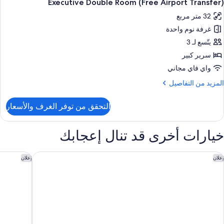
لمحيط
7
زدوجة
Executive Double Room (Free Airport Transfer)
ميع
(Free
32 متر مربع
ور
جهيزات
Retur
ذوي
غرفة نوم واحدة
Executiv
Airpor
لاحتياجات
Doubl
يتّسع لـ 3
Transfer
لخاصة
Roo
سرير كبير
منظر
(Fre
واي فاي مجاني
لمحيط
Airpor
(Free
لمزيد
المزيد من التفاصيل
Transfer
Retur
ن
Airpor
لتفاصيل
التحقق من توفر الغرف والأسعار
Transfer
ن
Executiv
Doubl
خيارات أخرى قد تنال إعجابك
Roo
(Fre
Airpor
ارسيلو ناساندهورا مالي
هيلتون مال
إعلان
إعلان
Transfer