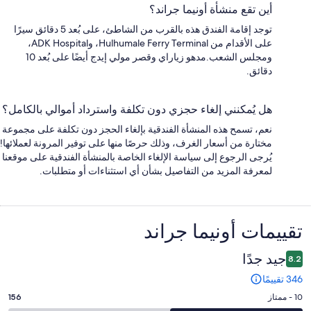
أين تقع منشأة أونيما جراند؟
توجد إقامة الفندق هذه بالقرب من الشاطئ، على بُعد 5 دقائق سيرًا
على الأقدام من Hulhumale Ferry Terminal، وADK Hospital،
ومجلس الشعب.مدهو زياراي وقصر مولي إيدج أيضًا على بُعد 10
دقائق.
هل يُمكنني إلغاء حجزي دون تكلفة واسترداد أموالي بالكامل؟
نعم، تسمح هذه المنشأة الفندقية بإلغاء الحجز دون تكلفة على مجموعة
مختارة من أسعار الغرف، وذلك حرصًا منها على توفير المرونة لعملائها!
يُرجى الرجوع إلى سياسة الإلغاء الخاصة بالمنشأة الفندقية على موقعنا
لمعرفة المزيد من التفاصيل بشأن أي استثناءات أو متطلبات.
التقييمات
تقييمات ⁦أونيما جراند⁩
جيد جدًا
8.2
346 تقييمًا
درجة
10 - ممتاز
156