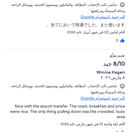
عناصر نالت الإعجاب: ⁦النظافة⁩، و⁦العاملون ومستوى الخدمة⁩، و⁦وسائل الراحة⁩،
و⁦حالة المنشأة ومرافقها⁩
الترجمة باستخدام Google
全てにおいて快適でした。また使います。
أقام ليلتين (2) في شهر أبريل عام 2026
0
تقييم موثَّق
8/10 جيد
Winnie Hagen
٨ مارس ٢٠٢٦
عناصر نالت الإعجاب: ⁦النظافة⁩، و⁦العاملون ومستوى الخدمة⁩، و⁦وسائل الراحة⁩،
و⁦حالة المنشأة ومرافقها⁩
الترجمة باستخدام Google
Nice with the airport transfer. The room, breakfast and price
were nice. The only thing pulling down was the crowded, busy
area.
أقام ليلة واحدة (1) في شهر مارس عام 2026