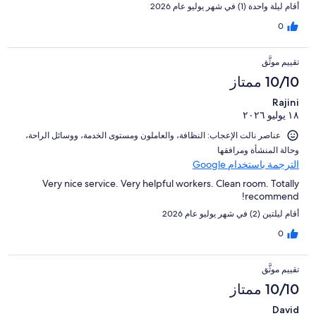
أقام ليلة واحدة (1) في شهر يوليو عام 2026
0
تقييم موثَّق
10/10 ممتاز
Rajini
١٨ يوليو ٢٠٢٦
عناصر نالت الإعجاب: ⁦النظافة⁩، و⁦العاملون ومستوى الخدمة⁩، و⁦وسائل الراحة⁩،
و⁦حالة المنشأة ومرافقها⁩
الترجمة باستخدام Google
Very nice service. Very helpful workers. Clean room. Totally
recommend!
أقام ليلتين (2) في شهر يوليو عام 2026
0
تقييم موثَّق
10/10 ممتاز
David