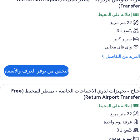
ميع
(Free
Transfer)
ور
Retur
إطلالة على المحيط
Airpor
رفة
Transfer
22 متر مربع
يلوكس
يتّسع لـ 3
زدوجة
سرير كبير
نظر
واي فاي مجاني
لمدينة
لمزيد
المزيد من التفاصيل
(Free
ن
لتفاصيل
Retur
التحقق من توفر الغرف والأسعار
ن
Airpor
رفة
Transfer
يلوكس
ستعراض
ميني بار وخزنة داخل الغرفة ومكتب وتجهيز
7
زدوجة
جناح - تجهيزات لذوي الاحتياجات الخاصة - بمنظر للمحيط (Free
ميع
Return Airport Transfer)
نظر
ور
إطلالة على المحيط
لمدينة
ناح
(Free
32 متر مربع
Retur
غرفة نوم واحدة
جهيزات
Airpor
Transfer
ذوي
يتّسع لـ 3
لاحتياجات
سرير مزدوج