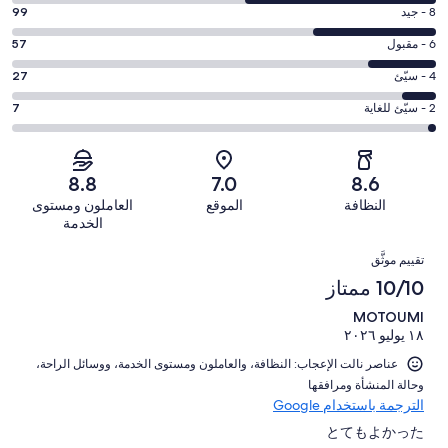
التصنيف
درجة
8 - جيد
99
10
التصنيف
-
درجة
6 - مقبول
57
8
ممتاز.
التصنيف
-
درجة
4 - سيّئ
27
156
6
جيد.
التصنيف
من
-
درجة
2 - سيّئ للغاية
7
99
4
أصل
مقبول.
التصنيف
من
-
346
57
2
أصل
سيّئ.
من
من
-
346
8.8
7.0
8.6
27
تقييمات
أصل
سيّئ
من
من
النظافة
الموقع
العاملون ومستوى
النزلاء
346
للغاية.
تقييمات
أصل
الخدمة
من
7
النزلاء
346
التقييمات
تقييمات
من
تقييم موثَّق
من
النزلاء
أصل
10/10 ممتاز
تقييمات
346
النزلاء
MOTOUMI
من
١٨ يوليو ٢٠٢٦
تقييمات
النزلاء
عناصر نالت الإعجاب: ⁦النظافة⁩، و⁦العاملون ومستوى الخدمة⁩، و⁦وسائل الراحة⁩،
و⁦حالة المنشأة ومرافقها⁩
الترجمة باستخدام Google
とてもよかった