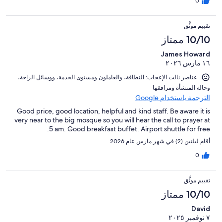
0
تقييم موثَّق
10/10 ممتاز
James Howard
١٦ مارس ٢٠٢٦
عناصر نالت الإعجاب: ⁦النظافة⁩، و⁦العاملون ومستوى الخدمة⁩، و⁦وسائل الراحة⁩،
و⁦حالة المنشأة ومرافقها⁩
الترجمة باستخدام Google
Good price, good location, helpful and kind staff. Be aware it is
very near to the big mosque so you will hear the call to prayer at
5 am. Good breakfast buffet. Airport shuttle for free.
أقام ليلتين (2) في شهر مارس عام 2026
0
تقييم موثَّق
10/10 ممتاز
David
٧ نوفمبر ٢٠٢٥