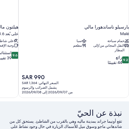
بارسيلو ناساندهورا مالي
هيلتون مال
Malé
على بُعد 18.6 كم من ماليه
حمام سباحة
سبا
على شاط
النقل المجاني من/إلى
مطعم
وجبة الإفط
المطار
9.6
استثنائ
9.6
9.
رائع
من
39 تقييمًا
9.2
ن
44 تقييمًا
10،
10،
استثنائي،
ائع،
39
السعر
SAR 990
4
تقييمًا
الحالي
قييمًا
السعر النهائي: SAR 1,364
هو
يشمل الضرائب والرسوم
SAR
من 2026/09/07 إلى 2026/09/08
990
نبذة عن الحيّ
تقع أونيما جراند بمدينة ماليه وهي بالقرب من الشاطئ. يستحق كل من
شاندهاني ماجو وسوق ميل للأسماك الزيارة في حال وجود نشاط على