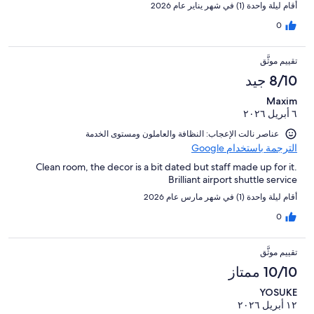
أقام ليلة واحدة (1) في شهر يناير عام 2026
0
تقييم موثَّق
8/10 جيد
Maxim
٦ أبريل ٢٠٢٦
عناصر نالت الإعجاب: ⁦النظافة⁩ و⁦العاملون ومستوى الخدمة⁩
الترجمة باستخدام Google
Clean room, the decor is a bit dated but staff made up for it.
Brilliant airport shuttle service
أقام ليلة واحدة (1) في شهر مارس عام 2026
0
تقييم موثَّق
10/10 ممتاز
YOSUKE
١٢ أبريل ٢٠٢٦