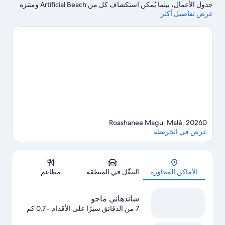
جدول الأعمال، بينما يُمكن استكشاف كل من Artificial Beach ومتنزه
عرض تفاصيل أكثر
السلطان لمن يرغبون في الاستمتاع بالجمال الطبيعي للمنطقة.هل ترغب
في خوض تجربة جديدة؟ يُمكنك الاستمتاع بخوض تجارب الغوص بأنبوب
التنفس، وركوب الأمواج على ألواح شراعية، وإمكانية صيد الأسماك في
مكان قريب في أماكن قريبة من المنشأة.
تفضل بزيارة أدلتنا للسفر إلى
ماليه
Roashanee Magu, Malé, 20260
عرض في الخريطة
الخريطة
الأماكن المجاورة
التنقّل في المنطقة
مطاعم
شاندهاني ماجو
7 من الدقائق سيرًا على الأقدام
- 0.7 كم