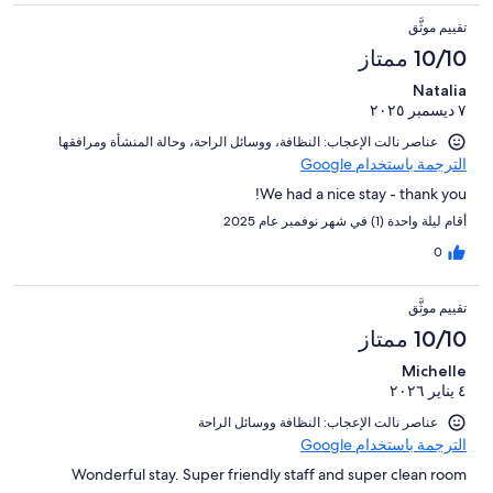
تقييم موثَّق
10/10 ممتاز
Natalia
٧ ديسمبر ٢٠٢٥
عناصر نالت الإعجاب: ⁦النظافة⁩، و⁦وسائل الراحة⁩، و⁦حالة المنشأة ومرافقها⁩
الترجمة باستخدام Google
We had a nice stay - thank you!
أقام ليلة واحدة (1) في شهر نوفمبر عام 2025
0
تقييم موثَّق
10/10 ممتاز
Michelle
٤ يناير ٢٠٢٦
عناصر نالت الإعجاب: ⁦النظافة⁩ و⁦وسائل الراحة⁩
الترجمة باستخدام Google
Wonderful stay. Super friendly staff and super clean room