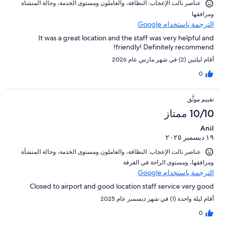
عناصر نالت الإعجاب: ⁦النظافة⁩، و⁦العاملون ومستوى الخدمة⁩، و⁦حالة المنشأة
ومرافقها⁩
الترجمة باستخدام Google
It was a great location and the staff was very helpful and
friendly! Definitely recommend!
أقام ليلتين (2) في شهر مارس عام 2026
0
تقييم موثَّق
10/10 ممتاز
Anil
١٩ ديسمبر ٢٠٢٥
عناصر نالت الإعجاب: ⁦النظافة⁩، و⁦العاملون ومستوى الخدمة⁩، و⁦حالة المنشأة
ومرافقها⁩، و⁦مستوى الراحة في الغرفة⁩
الترجمة باستخدام Google
Closed to airport and good location staff service very good
أقام ليلة واحدة (1) في شهر ديسمبر عام 2025
0