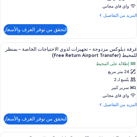
لخاصة
واي فاي مجاني
لمزيد
المزيد من التفاصيل
منظر
ن
لمحيط
لتفاصيل
التحقق من توفر الغرف والأسعار
ن
(Free
ناح
Retur
ستعراض
ميني بار وخزنة داخل الغرفة ومكتب وتجهيز
Airpor
7
جهيزات
غرفة ديلوكس مزدوجة - تجهيزات لذوي الاحتياجات الخاصة - بمنظر
ميع
Transfer
ذوي
للمحيط (Free Return Airport Transfer)
ور
لاحتياجات
إطلالة على المحيط
لخاصة
رفة
24 متر مربع
يلوكس
منظر
يتّسع لـ 2
زدوجة
لمحيط
(Free
سرير كبير
Retur
جهيزات
واي فاي مجاني
Airpor
ذوي
Transfer
لمزيد
المزيد من التفاصيل
لاحتياجات
ن
لتفاصيل
لخاصة
التحقق من توفر الغرف والأسعار
ن
رفة
منظر
يلوكس
ستعراض
ميني بار وخزنة داخل الغرفة ومكتب وتجهيز