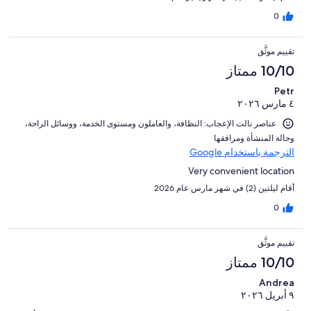
0
تقييم موثَّق
10/10 ممتاز
Petr
٤ مارس ٢٠٢٦
عناصر نالت الإعجاب: ⁦النظافة⁩، و⁦العاملون ومستوى الخدمة⁩، و⁦وسائل الراحة⁩،
و⁦حالة المنشأة ومرافقها⁩
الترجمة باستخدام Google
Very convenient location
أقام ليلتين (2) في شهر مارس عام 2026
0
تقييم موثَّق
10/10 ممتاز
Andrea
٩ أبريل ٢٠٢٦