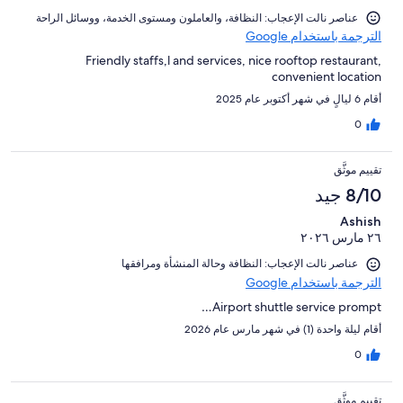
عناصر نالت الإعجاب: ⁦النظافة⁩، و⁦العاملون ومستوى الخدمة⁩، و⁦وسائل الراحة⁩
الترجمة باستخدام Google
Friendly staffs,l and services, nice rooftop restaurant,
convenient location
أقام 6 ليالٍ في شهر أكتوبر عام 2025
0
تقييم موثَّق
8/10 جيد
Ashish
٢٦ مارس ٢٠٢٦
عناصر نالت الإعجاب: ⁦النظافة⁩ و⁦حالة المنشأة ومرافقها⁩
الترجمة باستخدام Google
Airport shuttle service prompt…
أقام ليلة واحدة (1) في شهر مارس عام 2026
0
تقييم موثَّق