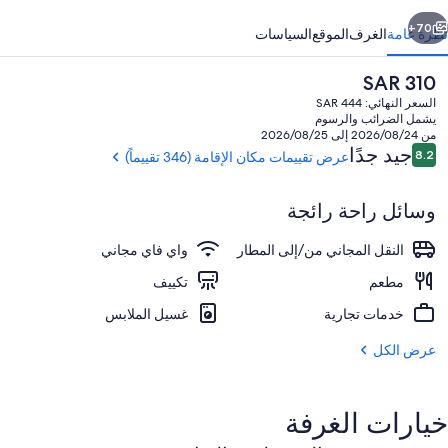
ابق
التالي
70+
نظرة عامة
الغرف
الموقع
السياسات
السعر
SAR 310
الحالي
السعر النهائي: SAR 444
هو
يشمل الضرائب والرسوم
SAR
من 2026/08/24 إلى 2026/08/25
310
التقييمات
جيد جدًا
8.2
عرض تقييمات مكان الإقامة (346 تقييماً)
8.2 من 10
وسائل راحة رائجة
مطعم
النقل المجاني من/إلى المطار
واي فاي مجاني
مطعم
تكييف
خدمات تجارية
غسيل الملابس
عرض الكل
خيارات الغرفة