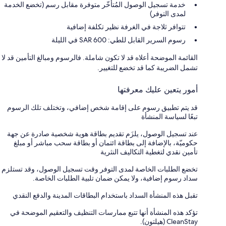
خدمة تسجيل الوصول المُتأخّر متوفرة مقابل رسم (تخضع الخدمة
لمدى التوفر)
تتوافر ثلاجة في الغرفة نظير تكلفة إضافية
رسوم السرير القابل للطي: 600 SAR في الليلة
القائمة الموضحة أعلاه قد لا تكون شاملة. فالرسوم ومبالغ التأمين قد لا
تشمل الضريبة كما قد تخضع للتغيير.
أمور يتعين عليك معرفتها
قد يتم تطبيق رسوم على إقامة شخص إضافي، وتختلف تلك الرسوم
تبعًا لسياسة المنشأة
عند تسجيل الوصول، يلزَم تقديم بطاقة هوية شخصية صادرة عن جهة
حكوميّة، بالإضافة إلى بطاقة ائتمان أو بطاقة سحب مباشر أو مبلغ
تأمين نقدي لتغطية التكاليف النثرية
تخضع الطلبات الخاصة لمدى التوفر وقت تسجيل الوصول، وقد تستلزم
سداد رسوم إضافية، ولا يمكن ضمان تلبية الطلبات الخاصة.
تقبل هذه المنشأة السداد باستخدام البطاقات المدينة والدفع النقدي
تؤكد هذه المنشأة أنها تتبع ممارسات التنظيف والتعقيم الموضحة في
CleanStay (هيلتون).