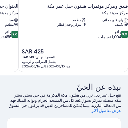
فندق ومركز مؤتمرات هيلتون جبل عمر مكة
العنوان ج
مركز مدينة مكة
مركز مدينة
واي فاي مجاني
مطعم
سبا
تكييف
تتوفر وجبة إفطار
مطعم
9.0
9.
رائع
رائع
9.0
9.0
ن
من
1,004 تقييمات
455 تقييمًا
10،
10،
ائع،
رائع،
السعر
SAR 425
455
1,00
الحالي
قييمات
تقييمًا
السعر النهائي: SAR 513
هو
يشمل الضرائب والرسوم
SAR
من 2026/08/15 إلى 2026/08/16
425
نبذة عن الحيّ
تقع جبل عمر دبل تري من هيلتون مكة المكرمة في حي سيتي سنتر
مكة متصلة بمركز تسوق.يُعد كل من المسجد الحرام وبوابة الملك فهد
من المعالم البارزة، بينما يُمكن للمسافرين الذين قد يرغبون في التسوق
عرض تفاصيل أكثر
زيارة ساحة الخليل وسوق الخليل.يُعد كل من معرض أصحابي رضي الله
عنهم والصفا والمروة مكانين آخرين موصى بهما للزيارة.
تفضل بزيارة
أدلتنا للسفر إلى مكة