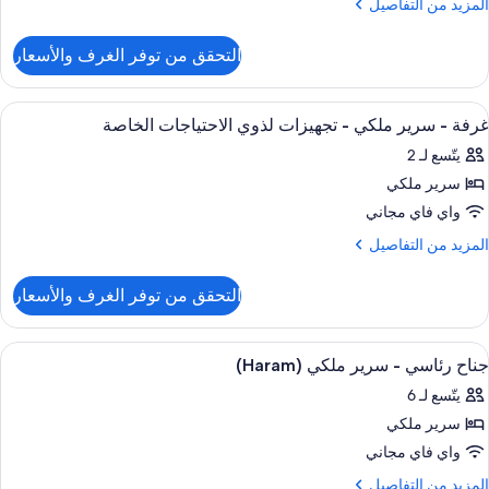
لمزيد
المزيد من التفاصيل
لكي
ن
لتفاصيل
التحقق من توفر الغرف والأسعار
ن
رفة
ستعراض
أغطية فراش متميزة وميني بار وخزنة داخل
7
رير
غرفة - سرير ملكي - تجهيزات لذوي الاحتياجات الخاصة
ميع
لكي
يتّسع لـ 2
ور
سرير ملكي
رفة
واي فاي مجاني
رير
لمزيد
المزيد من التفاصيل
لكي
ن
لتفاصيل
التحقق من توفر الغرف والأسعار
ن
جهيزات
رفة
ذوي
ستعراض
أغطية فراش متميزة وميني بار وخزنة داخل
8
رير
لاحتياجات
جناح رئاسي - سرير ملكي (Haram)
ميع
لكي
لخاصة
يتّسع لـ 6
ور
جهيزات
سرير ملكي
ناح
ذوي
ئاسي
واي فاي مجاني
لاحتياجات
لخاصة
لمزيد
المزيد من التفاصيل