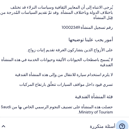
يُرجى الانتباه إلى أن المعايير الثقافية وسياسات النزلاء قد تختلف
باختلاف الدولة وباختلاف المنشأة. وقد تمّ تقديم السياسات المُدرجة من
قِبَل المنشأة
رقم تسجيل المنشأة ⁦10002349⁩
أمور يجب علينا توضيحها
على الأزواج الذين يتشاركون الغرفة تقديم إثبات زواج.
لا يُسمح باصطحاب الحيوانات الأليفة وحيوانات الخدمة في هذه المنشأة
الفندقية
لا يلزم استخدام سيارة للانتقال من وإلى هذه المنشأة الفندقية
تسري قيود داخل مواقف السيارات تتعلّق بارتفاع المركبات
فئة المنشأة الفندقية
حصلت هذه المنشأة على تصنيف النجوم الرسمي الخاص بها من Saudi
Ministry of Tourism.
أسئلة متكررة