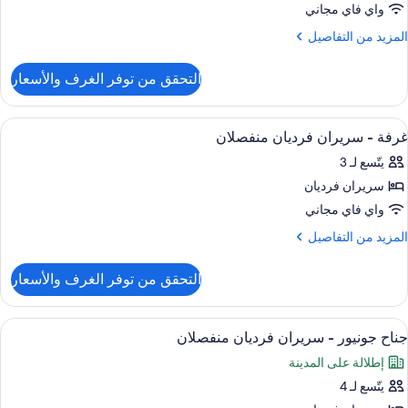
واي فاي مجاني
ريران
لمزيد
المزيد من التفاصيل
رديان
ن
لتفاصيل
نفصلان
التحقق من توفر الغرف والأسعار
ن
رفة
يلوكس
ستعراض
أغطية فراش متميزة وميني بار وخزنة داخل
9
غرفة - سريران فرديان منفصلان
ميع
ريران
يتّسع لـ 3
ور
رديان
نفصلان
سريران فرديان
رفة
واي فاي مجاني
ريران
لمزيد
المزيد من التفاصيل
رديان
ن
لتفاصيل
نفصلان
التحقق من توفر الغرف والأسعار
ن
رفة
ستعراض
أغطية فراش متميزة وميني بار وخزنة داخل
8
ريران
جناح جونيور - سريران فرديان منفصلان
ميع
رديان
إطلالة على المدينة
ور
نفصلان
يتّسع لـ 4
ناح