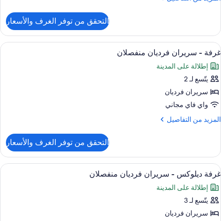
رير
ن
لتفاصيل
لكي
التحقق من توفر الغرف والأسعار
ن
(Haram
ناح
ئاسي
ستعراض
أغطية فراش متميزة وميني بار وخزنة داخل
7
غرفة - سريران فرديان منفصلان
ميع
رير
إطلالة على المدينة
لكي
ور
(Hara
يتّسع لـ 2
رفة
سريران فرديان
ريران
واي فاي مجاني
رديان
لمزيد
المزيد من التفاصيل
نفصلان
ن
لتفاصيل
التحقق من توفر الغرف والأسعار
ن
رفة
ستعراض
أغطية فراش متميزة وميني بار وخزنة داخل
7
ريران
غرفة ديلوكس - سريران فرديان منفصلان
ميع
رديان
إطلالة على المدينة
ور
نفصلان
يتّسع لـ 3
رفة
يلوكس
سريران فرديان