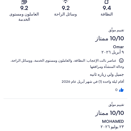
أصل
سيّئ.
من
من
-
1008
9.2
9.2
9.4
17
تقييمات
أصل
سيّئ
من
من
النظافة
وسائل الراحة
العاملون ومستوى
النزلاء
1008
للغاية.
تقييمات
أصل
الخدمة
من
38
النزلاء
1008
التقييمات
تقييمات
من
تقييم موثَّق
من
النزلاء
أصل
10/10 ممتاز
تقييمات
1008
النزلاء
Omar
من
٩ أبريل ٢٠٢٦
تقييمات
النزلاء
عناصر نالت الإعجاب: ⁦النظافة⁩، و⁦العاملون ومستوى الخدمة⁩، و⁦وسائل الراحة⁩،
و⁦حالة المنشأة ومرافقها⁩
جميل ولي زياره ثانيه
أقام ليلة واحدة (1) في شهر أبريل عام 2026
0
تقييم موثَّق
10/10 ممتاز
MOHAMED
٢٣ يوليو ٢٠٢٦