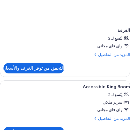
الغرفة
يتّسع لـ 2
واي فاي مجاني
لمزيد
المزيد من التفاصيل
ن
لتفاصيل
التحقق من توفر الغرف والأسعار
ن
لغرفة
ستعراض
أغطية فراش متميزة وميني بار وخزنة داخل
4
Accessible King Room
ميع
يتّسع لـ 2
ور
سرير ملكي
Accessibl
Kin
واي فاي مجاني
Roo
لمزيد
المزيد من التفاصيل
ن
لتفاصيل