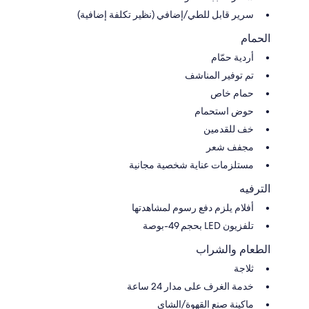
سرير قابل للطي/إضافي (نظير تكلفة إضافية)
الحمام
أردية حمّام
تم توفير المناشف
حمام خاص
حوض استحمام
خف للقدمين
مجفف شعر
مستلزمات عناية شخصية مجانية
الترفيه
أفلام يلزم دفع رسوم لمشاهدتها
تلفزيون LED بحجم 49-بوصة
الطعام والشراب
ثلاجة
خدمة الغرف على مدار 24 ساعة
ماكينة صنع القهوة/الشاي