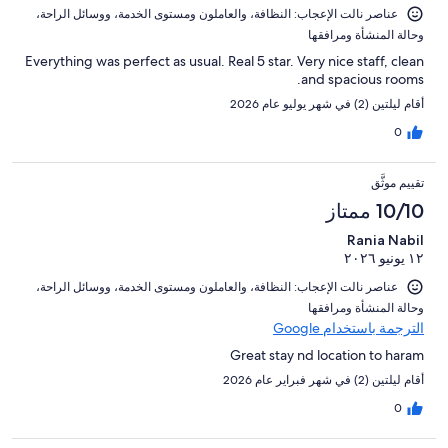
عناصر نالت الإعجاب: ⁦النظافة⁩، و⁦العاملون ومستوى الخدمة⁩، و⁦وسائل الراحة⁩،
و⁦حالة المنشأة ومرافقها⁩
Everything was perfect as usual. Real 5 star. Very nice staff, clean
and spacious rooms.
أقام ليلتين (2) في شهر يوليو عام 2026
0
تقييم موثَّق
10/10 ممتاز
Rania Nabil
١٢ يونيو ٢٠٢٦
عناصر نالت الإعجاب: ⁦النظافة⁩، و⁦العاملون ومستوى الخدمة⁩، و⁦وسائل الراحة⁩،
و⁦حالة المنشأة ومرافقها⁩
الترجمة باستخدام Google
Great stay nd location to haram
أقام ليلتين (2) في شهر فبراير عام 2026
0