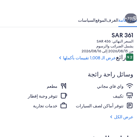
ن
يلتون
ابق
التالي
كة
70+
نظرة عامة
الغرف
الموقع
السياسات
لمكرمة
السعر
SAR 361
الحالي
السعر النهائي: SAR 436
هو
يشمل الضرائب والرسوم
SAR
من 2026/08/15 إلى 2026/08/16
361
التقييمات
رائع
9.2
عرض الـ 1,008 تقييمات بأكملها
9.2 من 10
وسائل راحة رائجة
المنشأة من الخارج
واي فاي مجاني
مطعم
تكييف
تتوفر وجبة إفطار
تتوفر أماكن لصف السيارات
خدمات تجارية
عرض الكل