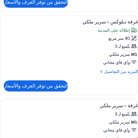
التحقق من توفر الغرف والأسعار
ن
Accessibl
Kin
ستعراض
أغطية فراش متميزة وميني بار وخزنة داخل
5
Roo
غرفة ديلوكس - سرير ملكي
ميع
إطلالة على المدينة
ور
40 متر مربع
رفة
يلوكس
يتّسع لـ 3
سرير ملكي
رير
واي فاي مجاني
لكي
لمزيد
المزيد من التفاصيل
ن
لتفاصيل
التحقق من توفر الغرف والأسعار
ن
رفة
يلوكس
ستعراض
أغطية فراش متميزة وميني بار وخزنة داخل
6
غرفة - سرير ملكي
ميع
رير
يتّسع لـ 3
لكي
ور
سرير ملكي
رفة
واي فاي مجاني
رير