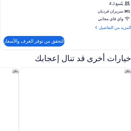
نفصلان
يتّسع لـ 4
رفة
ائلية
سريران فرديان
غرف
تصلة
واي فاي مجاني
ريران
لمزيد
المزيد من التفاصيل
رديان
ن
لتفاصيل
نفصلان
التحقق من توفر الغرف والأسعار
ن
رفة
غرف
ائلية
خيارات أخرى قد تنال إعجابك
تصلة
ريران
رديان
ندق ومركز مؤتمرات هيلتون جبل عمر مكة
العنوان ج
إعلان
إعلان
نفصلان
غرف
تصلة