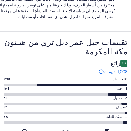
مختارة من أسعار الغرف، وذلك حرصًا منها على توفير المرونة لعملائها!
يُرجى الرجوع إلى سياسة الإلغاء الخاصة بالمنشأة الفندقية على موقعنا
لمعرفة المزيد من التفاصيل بشأن أي استثناءات أو متطلبات.
التقييمات
تقييمات ⁦جبل عمر دبل تري من هيلتون
مكة المكرمة⁩
رائع
9.2
1,008 تقييمات
درجة
10 - ممتاز
738
التصنيف
درجة
8 - جيد
164
10
التصنيف
-
درجة
6 - مقبول
51
8
ممتاز.
التصنيف
-
درجة
4 - سيّئ
17
738
6
جيد.
التصنيف
من
-
درجة
2 - سيّئ للغاية
38
164
4
أصل
مقبول.
التصنيف
من
-
1008
51
2