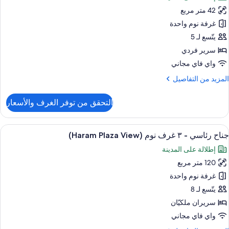
ور
42 متر مربع
ناح
غرفة نوم واحدة
رير
يتّسع لـ 5
ردي
سرير فردي
نفصل
واي فاي مجاني
(Prestig
لمزيد
المزيد من التفاصيل
ن
لتفاصيل
التحقق من توفر الغرف والأسعار
ن
ناح
ستعراض
أغطية فراش متميزة وعناصر مجانية داخل ال
12
رير
جناح رئاسي - ٣ غرف نوم (Haram Plaza View)
ميع
ردي
إطلالة على المدينة
ور
نفصل
(Presti
120 متر مربع
ناح
ئاسي
غرفة نوم واحدة
يتّسع لـ 8
سريران ملكيّان
رف
واي فاي مجاني
وم