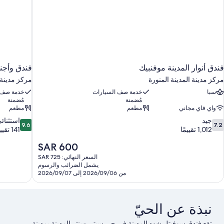
فندق أنوار المدينة موفنبيك
فندق وأجنح
مركز مدينة المدينة المنورة
مركز مدينة ا
سبا
خدمة صف السيارات
خدمة صف 
مُضمنة
مُضمنة
واي فاي مجاني
مطعم
مطعم
9.6
7.
جيد
استثنائ
9.6
7.2
ن
من
1,012 تقييمًا
141 تقييمًا
10،
10،
السعر
SAR 600
يد،
استثنائي،
الحالي
141
1,01
السعر النهائي: SAR 725
هو
قييمًا
تقييمًا
يشمل الضرائب والرسوم
SAR
من 2026/09/06 إلى 2026/09/07
600
نبذة عن الحيّ
تقع فندق سوفيتل شهد المدينة في حي سيتي سنتر المدينة بمدينة