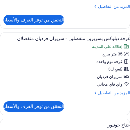
نفصلان
لمزيد
المزيد من التفاصيل
(Partial
ن
Hara
لتفاصيل
التحقق من توفر الغرف والأسعار
ن
Plaz
رفة
view
وبريور
ستعراض
أغطية فراش متميزة وعناصر مجانية داخل ال
7
فردين
غرفة ديلوكس بسريرين منفصلين - سريران فرديان منفصلان
ميع
إطلالة على المدينة
ور
ريران
رديان
35 متر مربع
رفة
نفصلان
يلوكس
غرفة نوم واحدة
(Partial
سريرين
Hara
يتّسع لـ 3
Plaz
نفصلين
سريران فرديان
view
واي فاي مجاني
ريران
لمزيد
المزيد من التفاصيل
رديان
ن
نفصلان
لتفاصيل
التحقق من توفر الغرف والأسعار
ن
رفة
يلوكس
ستعراض
أغطية فراش متميزة وعناصر مجانية داخل ال
11
سريرين
جناح جونيور
ميع
نفصلين