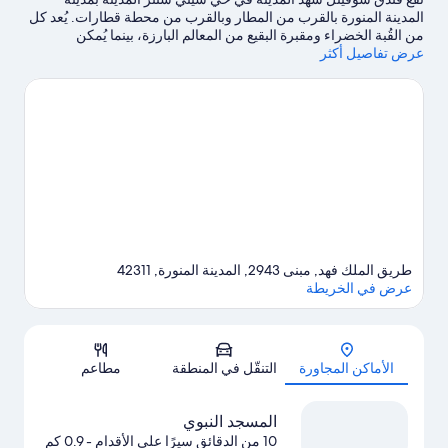
المدينة المنورة بالقرب من المطار وبالقرب من محطة قطارات. يُعد كل
من القُبة الخضراء ومقبرة البقيع من المعالم البارزة، بينما يُمكن
عرض تفاصيل أكثر
للمسافرين الذين قد يرغبون في التسوق زيارة مركز مدينة مول للتسوق
والرشيد ميغا مول.يُعد كل من المسجد النبوي ومسجد قباء مكانين
آخرين موصى بهما للزيارة.
تفضل بزيارة أدلتنا للسفر إلى المدينة المنورة
طريق الملك فهد, مبنى 2943, المدينة المنورة, 42311
عرض في الخريطة
الخريطة
الأماكن المجاورة
التنقّل في المنطقة
مطاعم
المسجد النبوي
10 من الدقائق سيرًا على الأقدام
- 0.9 كم