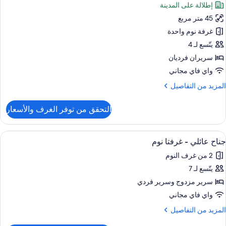
إطلالة على المدينة
ور
ريران
45 متر مربع
ناح
رديان
ونيور
غرفة نوم واحدة
نفصلان
يتّسع لـ 4
سريران فرديان
واي فاي مجاني
لمزيد
المزيد من التفاصيل
ن
لتفاصيل
التحقق من توفر الغرف والأسعار
ن
ناح
ونيور
ستعراض
أغطية فراش متميزة وعناصر مجانية داخل ال
16
جناح عائلي - غرفتا نوم
ميع
2 من غرف النوم
ور
يتّسع لـ 7
ناح
ائلي
سرير مزدوج‫‬ وسرير فردي
واي فاي مجاني
رفتا
لمزيد
المزيد من التفاصيل
وم
ن