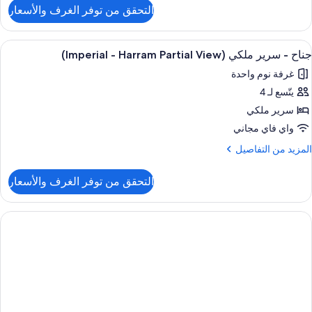
لتفاصيل
التحقق من توفر الغرف والأسعار
ن
ناح
ائلي
ستعراض
أغطية فراش متميزة وعناصر مجانية داخل ال
16
جناح - سرير ملكي (Imperial - Harram Partial View)
ميع
رفتا
غرفة نوم واحدة
وم
ور
يتّسع لـ 4
ناح
سرير ملكي
رير
واي فاي مجاني
لكي
لمزيد
المزيد من التفاصيل
(Imperial
ن
لتفاصيل
التحقق من توفر الغرف والأسعار
ن
Harra
ناح
Partia
View
رير
لكي
(Imperial
Harra
Partia
View