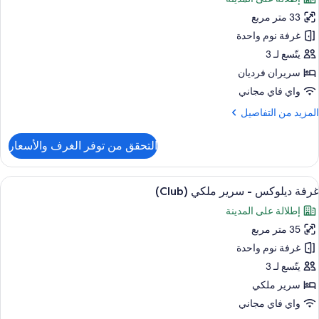
ور
سرّة
33 متر مربع
رفة
ردية
لاسيكية
غرفة نوم واحدة
نفصلة
سريرين
يتّسع لـ 3
نفصلين
سريران فرديان
واي فاي مجاني
ريران
لمزيد
المزيد من التفاصيل
رديان
ن
نفصلان
لتفاصيل
التحقق من توفر الغرف والأسعار
ن
رفة
لاسيكية
ستعراض
أغطية فراش متميزة وعناصر مجانية داخل ال
6
سريرين
غرفة ديلوكس - سرير ملكي (Club)
ميع
نفصلين
إطلالة على المدينة
ور
ريران
35 متر مربع
رفة
رديان
يلوكس
غرفة نوم واحدة
نفصلان
يتّسع لـ 3
رير
سرير ملكي
لكي
واي فاي مجاني
(Club