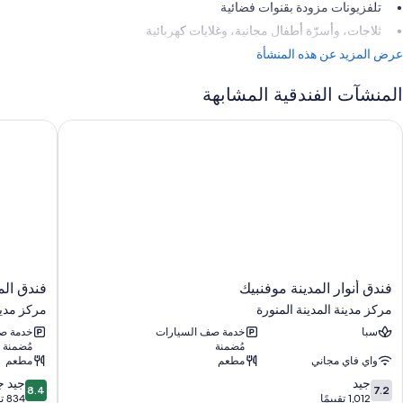
تلفزيونات مزودة بقنوات فضائية
ثلاجات، وأسرّة أطفال مجانية، وغلايات كهربائية
عرض المزيد عن هذه المنشأة
المنشآت الفندقية المشابهة
ندق أنوار المدينة موفنبيك
فندق المدي
فندق
فندق
فندق أنوار المدينة موفنبيك
فندق الم
أنوار
المدينة
مركز مدينة المدينة المنورة
مركز مدين
المدينة
هيلتون
سبا
خدمة صف السيارات
خدمة ص
موفنبيك
مركز
مُضمنة
مُضمنة
مركز
مدينة
واي فاي مجاني
مطعم
مطعم
مدينة
المدينة
8.4
7.2
المدينة
جيد
المنورة
جيد جد
8.4
7.2
من
من
المنورة
1,012 تقييمًا
834 تقييمًا