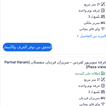
وم
31 متر مربع
رفة
وبيريور
غرفة نوم واحدة
يتّسع لـ 3
رير
سرير ملكي
لكي
واي فاي مجاني
(Partial
لمزيد
المزيد من التفاصيل
Hara
ن
Plaz
لتفاصيل
التحقق من توفر الغرف والأسعار
view
ن
رفة
وبيريور
ستعراض
أغطية فراش متميزة وعناصر مجانية داخل ال
10
غرفة سوبريور لفردين - سريران فرديان منفصلان (Partial Haram
ميع
رير
Plaza view)
لكي
ور
إطلالة على المدينة
(Partial
رفة
Hara
31 متر مربع
وبريور
Plaz
غرفة نوم واحدة
فردين
view
يتّسع لـ 3
ريران
سريران فرديان
رديان
واي فاي مجاني