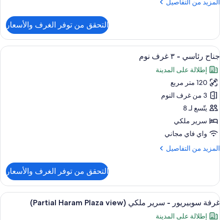
لمزيد
المزيد من التفاصيل
(Haram
ن
Plaz
لتفاصيل
التحقق من توفر الغرف والأسعار
View
ن
ناح
ئاسي
ستعراض
أغطية فراش متميزة وعناصر مجانية داخل ال
15
جناح رئاسي - ٣ غرف نوم
ميع
إطلالة على المدينة
رف
ور
وم
120 متر مربع
ناح
(Haram
ئاسي
3 من غرف النوم
Plaz
View
يتّسع لـ 8
سرير ملكي
رف
واي فاي مجاني
وم
لمزيد
المزيد من التفاصيل
ن
لتفاصيل
التحقق من توفر الغرف والأسعار
ن
ناح
ئاسي
ستعراض
أغطية فراش متميزة وعناصر مجانية داخل ال
10
غرفة سوبيريور - سرير ملكي (Partial Haram Plaza view)
ميع
إطلالة على المدينة
رف
ور