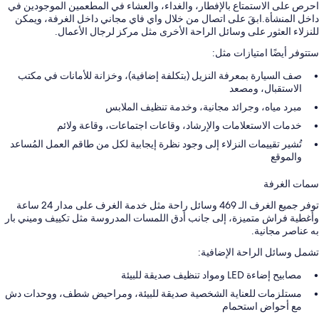
احرص على الاستمتاع بالإفطار، والغداء، والعشاء في المطعمين الموجودين في
داخل المنشأة.ابقَ على اتصال من خلال واي فاي مجاني داخل الغرفة، ويمكن
للنزلاء العثور على وسائل الراحة الأخرى مثل مركز لرجال الأعمال.
ستتوفر أيضًا امتيازات مثل:
صف السيارة بمعرفة النزيل (بتكلفة إضافية)، وخزانة للأمانات في مكتب
الاستقبال، ومصعد
مبرد مياه، وجرائد مجانية، وخدمة تنظيف الملابس
خدمات الاستعلامات والإرشاد، وقاعات اجتماعات، وقاعة ولائم
تُشير تقييمات النزلاء إلى وجود نظرة إيجابية لكل من طاقم العمل المُساعد
والموقع
سمات الغرفة
توفر جميع الغرف الـ 469 وسائل راحة مثل خدمة الغرف على مدار 24 ساعة
وأغطية فراش متميزة، إلى جانب أدق اللمسات المدروسة مثل تكييف وميني بار
به عناصر مجانية.
تشمل وسائل الراحة الإضافية:
مصابيح إضاءة LED ومواد تنظيف صديقة للبيئة
مستلزمات للعناية الشخصية صديقة للبيئة، ومراحيض شطف، ووحدات دش
مع أحواض استحمام