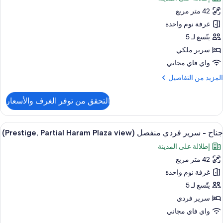
لكي
ور
(Club,Partial
42 متر مربع
ناح
Hara
غرفة نوم واحدة
Plaz
رير
view
يتّسع لـ 5
لكي
سرير ملكي
(Prestige,
واي فاي مجاني
Partia
لمزيد
المزيد من التفاصيل
Hara
ن
Plaz
لتفاصيل
التحقق من توفر الغرف والأسعار
view
ن
ناح
ستعراض
أغطية فراش متميزة وعناصر مجانية داخل ال
9
رير
جناح - سرير فردي منفصل (Prestige, Partial Haram Plaza view)
ميع
لكي
إطلالة على المدينة
ور
(Prestige,
Partia
42 متر مربع
ناح
Hara
غرفة نوم واحدة
Plaz
رير
view
يتّسع لـ 5
ردي
سرير فردي
نفصل
واي فاي مجاني
(Prestige,