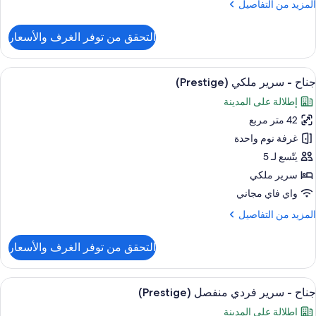
لمزيد
المزيد من التفاصيل
Partia
ن
Hara
لتفاصيل
التحقق من توفر الغرف والأسعار
Plaz
ن
ناح
view
ستعراض
أغطية فراش متميزة وعناصر مجانية داخل ال
14
رير
جناح - سرير ملكي (Prestige)
ميع
ردي
إطلالة على المدينة
ور
نفصل
(Prestige,
42 متر مربع
ناح
Partia
غرفة نوم واحدة
Hara
رير
Plaz
يتّسع لـ 5
view
لكي
سرير ملكي
(Prestig
واي فاي مجاني
لمزيد
المزيد من التفاصيل
ن
لتفاصيل
التحقق من توفر الغرف والأسعار
ن
ناح
ستعراض
أغطية فراش متميزة وعناصر مجانية داخل ال
11
رير
جناح - سرير فردي منفصل (Prestige)
ميع
لكي
إطلالة على المدينة
(Presti