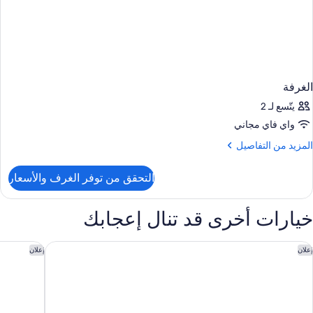
الغرفة
يتّسع لـ 2
واي فاي مجاني
لمزيد
المزيد من التفاصيل
ن
لتفاصيل
التحقق من توفر الغرف والأسعار
ن
لغرفة
خيارات أخرى قد تنال إعجابك
ندق أنوار المدينة موفنبيك
فندق وأجنح
إعلان
إعلان