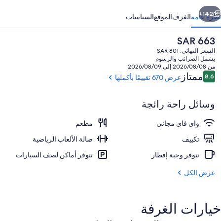
ابق
التالي
142+
نظرة عامة
الغرف
الموقع
السياسات
السعر
SAR 663
الحالي
السعر النهائي: SAR 801
هو
يشمل الضرائب والرسوم
SAR
من 2026/08/08 إلى 2026/08/09
663
التقييمات
ممتاز
8.6
عرض 670 تقييمًا بأكملها
8.6 من 10
وسائل راحة رائجة
المنشأة من الخارج
واي فاي مجاني
مطعم
تكييف
صالة الألعاب الرياضية
تتوفر وجبة إفطار
تتوفر أماكن لصف السيارات
عرض الكل
خيارات الغرفة