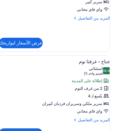
سرير كبير
واي فاي مجاني
المزيد
المزيد من التفاصيل
من
التفاصيل
عن
جناح
عرض الأسعار لتواريخك
إستديو
استعراض
خزنة داخل الغرفة ومساحة عمل للك
6
جناح - غرفتا نوم
جميع
استثنائي
10.0
صور
10.0 من 10
(تقييم
تقييم واحد (1)
جناح
واحد
إطلالة على المدينة
-
(1))
2 من غرف النوم
غرفتا
يتّسع لـ 4
نوم
سرير ملكي‫‬ وسريران فرديان كبيران
واي فاي مجاني
المزيد
المزيد من التفاصيل
من
التفاصيل