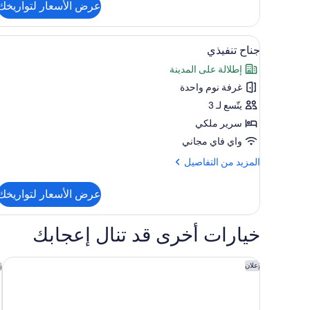
عرض الأسعار لتواريخك
عن
جناح
-
استعراض
خزنة داخل الغرفة ومساحة عمل للك
5
غرفتا
جناح تنفيذي
جميع
نوم
إطلالة على المدينة
صور
غرفة نوم واحدة
جناح
تنفيذي
يتّسع لـ 3
سرير ملكي
واي فاي مجاني
المزيد
المزيد من التفاصيل
من
التفاصيل
عرض الأسعار لتواريخك
عن
جناح
تنفيذي
خيارات أخرى قد تنال إعجابك
ميريديان المدينة المنورة
ف
إعلان
إ