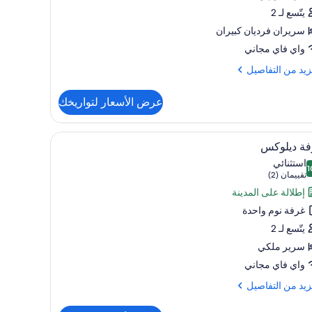
يتّسع لـ 2
سريران فرديان كبيران
واي فاي مجاني
زيد
زيد من التفاصيل
فاصيل
عرض الأسعار لتواريخك
ة
دين
تعراض
المحمول وستائر تعتيم ومكواة/لوح كي
خزنة داخل الغرفة ومساحة عمل للكمبيوتر المحمول 
3
فة ديلوكس
يع
استثنائي
1
ر
1 من 10
(تقييمان
تقييمان (2)
فة
(2))
إطلالة على المدينة
لوكس
غرفة نوم واحدة
يتّسع لـ 2
سرير ملكي
واي فاي مجاني
زيد
زيد من التفاصيل
فاصيل