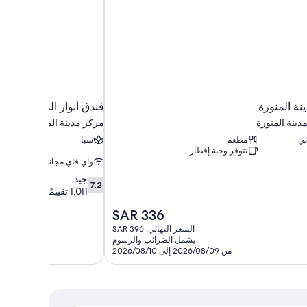
نة المنورة
فندق أنوار المدينة موفنب
دينة المنورة
مركز مدينة المدينة المنورة
ني
مطعم
سبا
تتوفر وجبة إفطار
واي فاي مجاني
7.2
جيد
7.2
من
1,011 تقييمًا
10،
السعر
SAR 336
جيد،
الحالي
1,011
السعر النهائي: SAR 396
هو
تقييمًا
يشمل الضرائب والرسوم
SAR
من 2026/08/09 إلى 2026/08/10
336