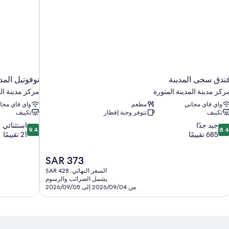
ندق سجى المدينة
نوفوتيل المدي
ركز مدينة المدينة المنورة
مركز مدينة الم
واي فاي مجاني
مطعم
واي فاي مجا
تكييف
تتوفر وجبة إفطار
تكييف
9.4
8.
جيد جدًا
استثنائي
9.4
8.
ن
من
685 تقييمًا
21 تقييمًا
10،
10،
يد
استثنائي،
السعر
SAR 373
دًا،
21
الحالي
68
تقييمًا
السعر النهائي: SAR 428
هو
يشمل الضرائب والرسوم
قييمًا
SAR
من 2026/09/04 إلى 2026/09/05
373