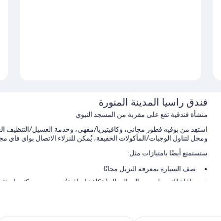
فندق راسيا المدينة المنورة
منشأة فندقية تقع على مقربة من المسجد النبوي
استفِد من بوفيه فطور مجاني، وكافيتيريا/مقهى، وخدمة الغسيل/التنظيف الج
ومحل لتناول الوجبات/المأكولات الخفيفة، يُمكن للنزلاء الاتصال بواي فاي مج
ستستمتع أيضًا بامتيازات مثل:
صف السيارة بمعرفة النزيل مجانًا
حافلة للتوصيل من وإلى المطار (بتكلفة إضافية)، ومصعد، ومكتب استقبال مفتو
تخزين الأمتعة، و المساعدة في تنظيم الجولات وحجز التذاكر، وخزانة لل
سمات الغرفة