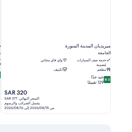
ميريديان المدينة المنورة
ف
الجامعة
م
خدمة صف السيارات
واي فاي مجاني
مُضمنة
مطعم
تكييف
4
4
8.0
جيد جدًا
م
8.0
من
129 تقييمًا
10،
ج
السعر
SAR 320
جيد
ج
الحالي
جدًا،
5
السعر النهائي: SAR 377
هو
129
يشمل الضرائب والرسوم
ت
SAR
من 2026/08/15 إلى 2026/08/16
تقييمًا
320