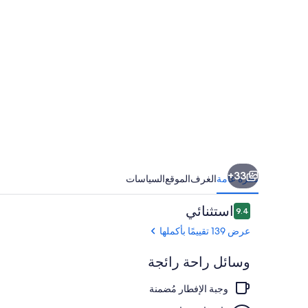
33+
نظرة عامة
الغرف
الموقع
السياسات
التقييمات
استثنائي
9.4
9.4 من 10
عرض 139 تقييمًا بأكملها
وسائل راحة رائجة
وجبة الإفطار مُضمنة