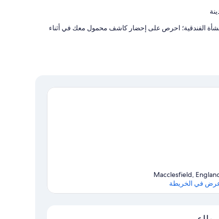
ينة
نشأة الفندقية؛ احرص على إحضار كاشف محمول معك في أثناء
Macclesfield, Englan
رض في الخريطة
الخريطة
مطاعم