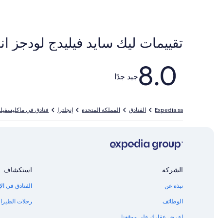
تقييمات ⁦ليك سايد فيليدج لودجز انامب؛ ذا بوتينج شيد⁩
التقييمات
8.0
جيد جدًا
Expedia.sa
الفنادق
المملكة المتحدة
إنجلترا
فنادق في ماكليسفيلد
الشركة
استكشاف
نبذة عن
الفنادق في الإ
الوظائف
رحلات الطيران
اعرض عقارك على موقعنا