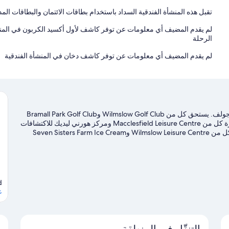
تقبل هذه المنشأة الفندقية السداد باستخدام بطاقات الائتمان والبطاقات المد
لم يقدم المضيف أي معلومات عن توفر كاشف لأول أكسيد الكربون في الم
الرحلة
لم يقدم المضيف أي معلومات عن توفر كاشف دخان في المنشأة الفندقية
تقع إقامة الكوخ هذه بمدينة ماكليسفيلد وهي بالقرب من ملعب جولف. يستحق كل من Wilmslow Golf Club وBramall Park Golf Club
الزيارة في حال وجود نشاط على جدول الأعمال، بينما يُمكن زيارة كل من Macclesfield Leisure Centre ومركز هورني ليديك للاكتشافات
لمن يرغبون في زيارة معالم الجذب في المنطقة.لا تفوت زيارة كل من Wilmslow Leisure Centre وSeven Sisters Farm Ice Cream
ارب مثيرة في المياه مثل إمكانية صيد الأسماك في مكان قريب.
تفضل
d
ع
التنقّل في المنطقة