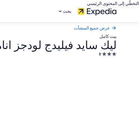
التخطّي إلى المحتوى الرئيسي
بحث
عرض جميع المنشآت
بيت كامل
ليك سايد فيليدج لودجز انا
منشأة
فندقية
معرض
مصنفة
صور
بـ
ليك
3.5
نجمة
سايد
فيليدج
لودجز
انامب؛
ذا
بوتينج