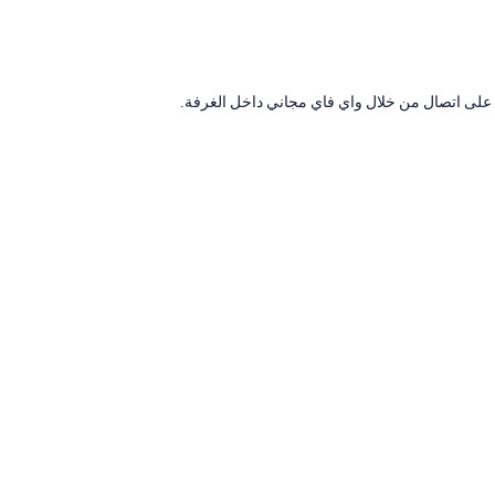
قَ على اتصال من خلال واي فاي مجاني داخل الغرفة.
والتي توفر وسائل راحة مثل إنترنت لاسلكي مجاناً.