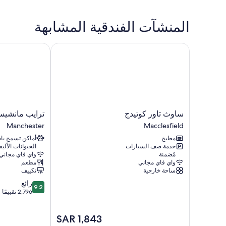
المنشآت الفندقية المشابهة
ساوث تاور كوتيدج
ترايب مانشيستر
ساوث
ترايب
ساوث تاور كوتيدج
ترايب مانشيس
تاور
مانشيستر
Manchester
Macclesfield
كوتيدج
أيربورت
مطبخ
أماكن تسمح ب
Manchester
Macclesfield
خدمة صف السيارات
الحيوانات الأليف
مُضمنة
واي فاي مجاني
واي فاي مجاني
مطعم
ساحة خارجية
تكييف
9.2
رائع
9.2
من
2,796 تقييمًا
10،
رائع،
السعر
SAR 1,843
2,796