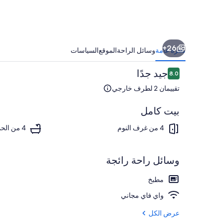
شيد
26+
نظرة عامة
وسائل الراحة
الموقع
السياسات
التقييمات
جيد جدًا
8.0
8.0 من 10
تقييمان 2 لطرف خارجي
بيت كامل
المنشأة من ال
4 من غرف النوم
4 من الحمامات
وسائل راحة رائجة
مطبخ
واي فاي مجاني
عرض الكل