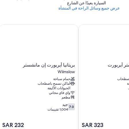
السيارة بعيدًا عن الشارع
عرض جميع وسائل الراحة في المنشأة
 أيربورت
بريتانيا أيربورت إن مانشستر
بريتانيا
تر أيربورت
بريتانيا أيربورت إن مانشستر
أيربورت
Wilmslow
إن
اصطحاب
حمام سباحة
مانشستر
ة
أماكن تسمح باصطحاب
Wilmslow
الحيوانات الأليفة
واي فاي مجاني
مطعم
7.0
جيد
7.0
من
1,004 تقييمات
10،
جيد،
السعر
السعر
SAR 232
SAR 323
1,004