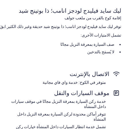
ليك سايد فيليدج لودجز انامب؛ ذا بوتينج شيد
إقامة كوخ بالقرب من ملعب جولف
توفر ليك سايد فيليدج لودجز انامب؛ ذا بوتينج شيد حديقة وغير ذلك الكثير.اب
تشمل الامتيازات الأخرى:
صف السيارة بمعرفة النزيل مجانًا
لا يُسمَح بالتدخين
سمات الغرفة
استمتع بالإقامة في جميع غرف النزلاء ذات المفروشات الفريدة في كل منها، 
الاتصال بالإنترنت
تشمل وسائل الراحة الإضافية:
متوفر في الكوخ: خدمة واي فاي مجانية
4 حمامات مزودة بتجهيزات دش
موقف السيارات والنقل
دواليب/خزائن ملابس، ومطابخ، وثلاجات
خدمة ركن السيارة بمعرفة النزيل مجانًا في موقف سيارات
داخل المنشأة
تتوفر أماكن محدودة لركن السيارة بمعرفة النزيل داخل
المنشأة
تشمل خدمة انتظار السيارات داخل المنشأة خيارات ركن