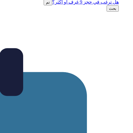
هل ترغب في حجز 9 غرف أو أكثر؟
تم
بحث