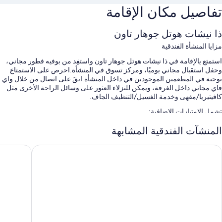
تفاصيل مكان الإقامة
ذا نيشات هوتل جوهار تاون
مزايا المنشأة الفندقية
استمتع يالإقامة في ذا نيشات هوتل جوهار تاون واستفِد من بوفيه فطور مجاني،
وحفل استقبال مجاني يوميًا، ومركز تسوق في المنشأة.احرص على الاستمتاع
بوجبة في المطعمين الموجودين في داخل المنشأة.ابقَ على اتصال من خلال واي
فاي مجاني داخل الغرفة، ويمكن للنزلاء العثور على وسائل الراحة الأخرى مثل
كافيتيريا/مقهى وخدمة الغسيل/التنظيف الجاف.
تشمل الامتيازات الإضافية:
حمام سباحة مغطى
المنشآت الفندقية المشابهة
صف السيارة بمعرفة النزيل وصف السيارة مجانًا بمعرفة الفندق مجانًا
يرل كونتينينتال لاهور
أفاري لاهو
محطة شحن السيارات الكهربائية، وقاعة رقص، وقهوة/شاي في الردهة
مصعد، وتخزين الأمتعة، وخدمات الاستعلامات والإرشاد
سمات الغرفة
تقدم جميع الغرف الـ 199 وسائل راحة مثل مساحات عمل مناسبة للكمبيوتر
المحمول وتكييف، إلى جانب أدق اللمسات المدروسة مثل إنترنت لاسلكي مجاناً
وشاشات كمبيوتر.