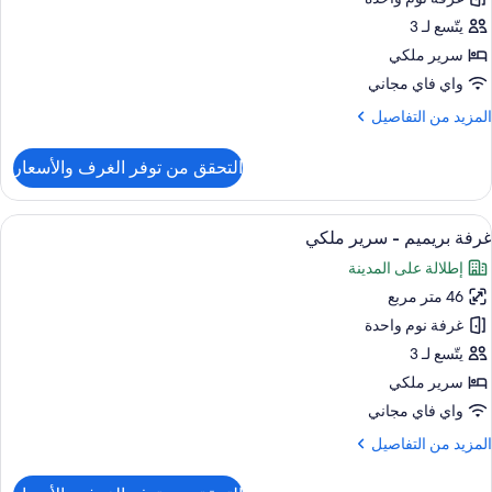
ور
يتّسع لـ 3
رفة
نفيذية
سرير ملكي
واي فاي مجاني
لمزيد
المزيد من التفاصيل
ن
لتفاصيل
التحقق من توفر الغرف والأسعار
ن
رفة
نفيذية
ستعراض
ميني بار وخزنة داخل الغرفة ومساحة عمل ل
1
غرفة بريميم - سرير ملكي
ميع
إطلالة على المدينة
ور
46 متر مربع
رفة
ريميم
غرفة نوم واحدة
يتّسع لـ 3
رير
سرير ملكي
لكي
واي فاي مجاني
لمزيد
المزيد من التفاصيل
ن
لتفاصيل