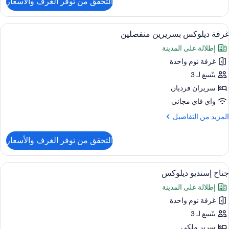
التحقق من توفر الغرف والأسعار
ن
رفة
ريميم
ستعراض
ميني بار وخزنة داخل الغرفة ومساحة عمل ل
1
غرفة ديلوكس بسريرين منفصلين
ميع
رير
إطلالة على المدينة
لكي
ور
غرفة نوم واحدة
رفة
يلوكس
يتّسع لـ 3
سريرين
سريران فرديان
نفصلين
واي فاي مجاني
لمزيد
المزيد من التفاصيل
ن
لتفاصيل
التحقق من توفر الغرف والأسعار
ن
رفة
يلوكس
ستعراض
ميني بار وخزنة داخل الغرفة ومساحة عمل ل
5
سريرين
جناح إستديو ديلوكس
ميع
نفصلين
إطلالة على المدينة
ور
غرفة نوم واحدة
ناح
ستديو
يتّسع لـ 3
يلوكس
سرير ملكي