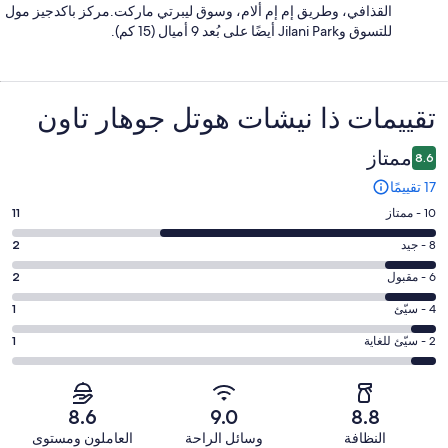
القذافي، وطريق إم إم ألام، وسوق ليبرتي ماركت.مركز باكدجيز مول
للتسوق وJilani Park أيضًا على بُعد 9 أميال (15 كم).
التقييمات
تقييمات ⁦ذا نيشات هوتل جوهار تاون⁩
ممتاز
8.6
17 تقييمًا
درجة
10 - ممتاز
11
التصنيف
درجة
8 - جيد
2
10
التصنيف
-
درجة
6 - مقبول
2
8
ممتاز.
التصنيف
-
درجة
4 - سيّئ
1
11
6
جيد.
التصنيف
من
-
درجة
2 - سيّئ للغاية
1
2
4
أصل
مقبول.
التصنيف
من
-
17
2
2
أصل
سيّئ.
من
من
-
17
8.6
9.0
8.8
1
تقييمات
أصل
سيّئ
من
من
النظافة
وسائل الراحة
العاملون ومستوى
النزلاء
17
للغاية.