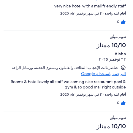
very nice hotel with a mall friendly staff
أقام ليلة واحدة (1) في شهر نوفمبر عام 2025
0
تقييم موثَّق
10/10 ممتاز
Aisha
٢٢ نوفمبر ٢٠٢٥
عناصر نالت الإعجاب: ⁦النظافة⁩، و⁦العاملون ومستوى الخدمة⁩، و⁦وسائل الراحة⁩
الترجمة باستخدام Google
Rooms & hotel lovely all staff welcoming nice restaurant pool &
gym & so good mall right outside
أقام ليلة واحدة (1) في شهر نوفمبر عام 2025
0
تقييم موثَّق
10/10 ممتاز