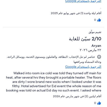
الترجمة باستخدام Google
.
أقام ليلة واحدة (1) في شهر يوليو عام 2025
0
تقييم موثَّق
2/10 سيّئ للغاية
Aryan
٢٢ مارس ٢٠٢٦
عناصر لم تنل الإعجاب: ⁦النظافة⁩، و⁦العاملون ومستوى الخدمة⁩، و⁦وسائل الراحة⁩،
و⁦حالة المنشأة ومرافقها⁩
الترجمة باستخدام Google
Walked into room ice cold was told they turned off main for
heat, after several hrs they brought a portable heater. The floors
are dirty I wore brand new socks when I looked under it was
filthy. Hotel advertised for Eid event the whole reason of me
booking was told on actual Eid day no such event. I asked where
the pool was just to be told it’s down for maintenance. I left an
أقام ليلتين (2) في شهر مارس عام 2026
upscale property in dha phase 6 to come to this nightmare! I
would not recommend this place.
0