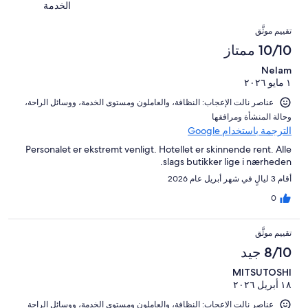
تقييمات
أصل
الخدمة
من
1
النزلاء
17
التقييمات
تقييمات
من
تقييم موثَّق
من
النزلاء
أصل
10/10 ممتاز
تقييمات
17
النزلاء
Nelam
من
١ مايو ٢٠٢٦
تقييمات
النزلاء
عناصر نالت الإعجاب: ⁦النظافة⁩، و⁦العاملون ومستوى الخدمة⁩، و⁦وسائل الراحة⁩،
و⁦حالة المنشأة ومرافقها⁩
الترجمة باستخدام Google
Personalet er ekstremt venligt. Hotellet er skinnende rent. Alle
slags butikker lige i nærheden.
أقام 3 ليالٍ في شهر أبريل عام 2026
0
تقييم موثَّق
8/10 جيد
MITSUTOSHI
١٨ أبريل ٢٠٢٦
عناصر نالت الإعجاب: ⁦النظافة⁩، و⁦العاملون ومستوى الخدمة⁩، و⁦وسائل الراحة⁩