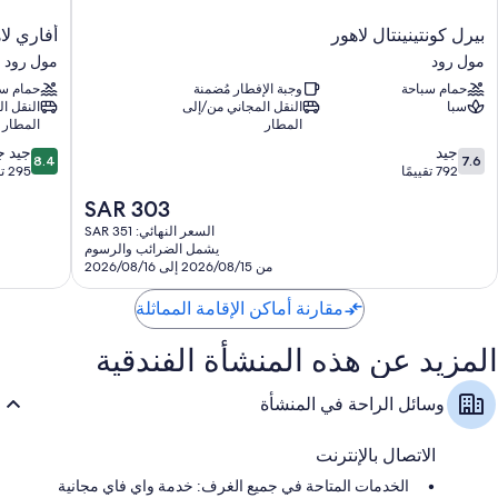
تتضمن اللوازم المتوفرة في جميع الغرفة الأخرى:
بيرل
أفاري
بيرل كونتينينتال لاهور
أفاري لا
كونتينينتال
لاهور
كراسي طعام للأطفال وأخفاف القدمين للأطفال
مول رود
مول رود
لاهور
مول
أكياس شاي/قهوة سريعة التحضير مجانية وغلايات كهربائية
حمام سباحة
وجبة الإفطار مُضمنة
حمام سب
مول
رود
سبا
النقل المجاني من/إلى
النقل ا
رود
حمامات مزودة بدُش غزير ومستلزمات مجانية للعناية الشخصية
المطار
المطار
دواليب/خزائن ملابس، وطباخ شخصي، وثلاجات بحجم صغير
8.4
7.6
جيد
جيد جد
8.4
7.6
من
من
792 تقييمًا
295 تقييمًا
10،
10،
السعر
SAR 303
جيد،
جيد
الحالي
792
جدًا،
السعر النهائي: SAR 351
هو
يشمل الضرائب والرسوم
تقييمًا
295
SAR
من 2026/08/15 إلى 2026/08/16
تقييمًا
303
مقارنة أماكن الإقامة المماثلة
المزيد عن هذه المنشأة الفندقية
وسائل الراحة في المنشأة
الاتصال بالإنترنت
الخدمات المتاحة في جميع الغرف: خدمة واي فاي مجانية