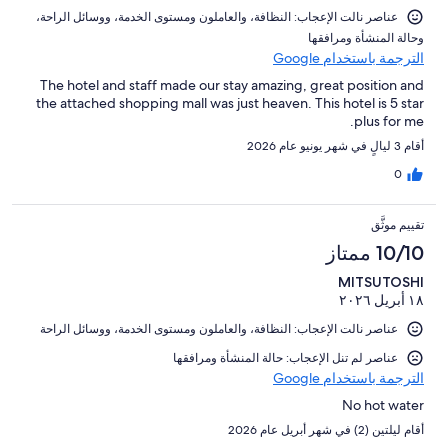
عناصر نالت الإعجاب: ⁦النظافة⁩، و⁦العاملون ومستوى الخدمة⁩، و⁦وسائل الراحة⁩،
و⁦حالة المنشأة ومرافقها⁩
الترجمة باستخدام Google
The hotel and staff made our stay amazing, great position and
the attached shopping mall was just heaven. This hotel is 5 star
plus for me.
أقام 3 ليالٍ في شهر يونيو عام 2026
0
تقييم موثَّق
10/10 ممتاز
MITSUTOSHI
١٨ أبريل ٢٠٢٦
عناصر نالت الإعجاب: ⁦النظافة⁩، و⁦العاملون ومستوى الخدمة⁩، و⁦وسائل الراحة⁩
عناصر لم تنل الإعجاب: حالة المنشأة ومرافقها
الترجمة باستخدام Google
No hot water
أقام ليلتين (2) في شهر أبريل عام 2026