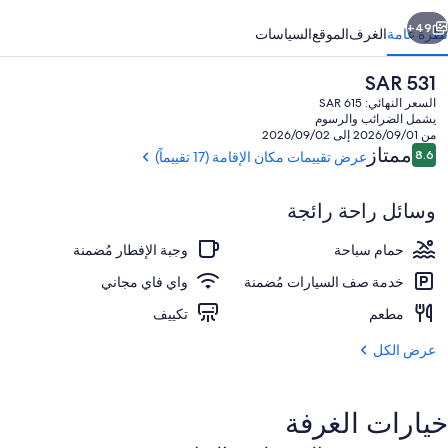
ابق
التالي
49+
نظرة عامة
الغرف
الموقع
السياسات
السعر
SAR 531
الحالي
السعر النهائي: SAR 615
هو
يشمل الضرائب والرسوم
SAR
من 2026/09/01 إلى 2026/09/02
531
التقييمات
ممتاز
8.6
عرض تقييمات مكان الإقامة (17 تقييماً)
8.6 من 10
وسائل راحة رائجة
واجهة المنشأة
حمام سباحة
وجبة الإفطار مُضمنة
خدمة صف السيارات مُضمنة
واي فاي مجاني
مطعم
تكييف
عرض الكل
خيارات الغرفة