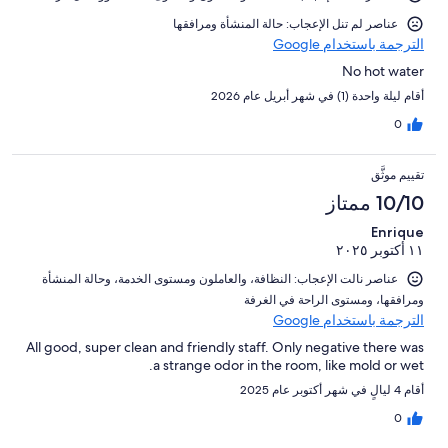
عناصر لم تنل الإعجاب: حالة المنشأة ومرافقها
الترجمة باستخدام Google
No hot water
أقام ليلة واحدة (1) في شهر أبريل عام 2026
0
تقييم موثَّق
10/10 ممتاز
Enrique
١١ أكتوبر ٢٠٢٥
عناصر نالت الإعجاب: ⁦النظافة⁩، و⁦العاملون ومستوى الخدمة⁩، و⁦حالة المنشأة
ومرافقها⁩، و⁦مستوى الراحة في الغرفة⁩
الترجمة باستخدام Google
All good, super clean and friendly staff. Only negative there was
a strange odor in the room, like mold or wet.
أقام 4 ليالٍ في شهر أكتوبر عام 2025
0