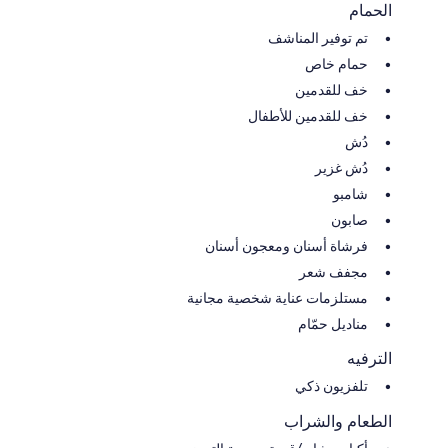
الحمام
تم توفير المناشف
حمام خاص
خف للقدمين
خف للقدمين للأطفال
دُش
دُش غزير
شامبو
صابون
فرشاة أسنان ومعجون أسنان
مجفف شعر
مستلزمات عناية شخصية مجانية
مناديل حمّام
الترفيه
تلفزيون ذكي
الطعام والشراب