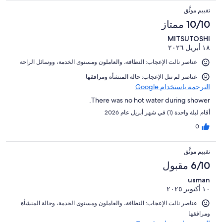
تقييم موثَّق
10/10 ممتاز
MITSUTOSHI
١٨ أبريل ٢٠٢٦
عناصر نالت الإعجاب: ⁦النظافة⁩، و⁦العاملون ومستوى الخدمة⁩، و⁦وسائل الراحة⁩
عناصر لم تنل الإعجاب: حالة المنشأة ومرافقها
الترجمة باستخدام Google
There was no hot water during shower.
أقام ليلة واحدة (1) في شهر أبريل عام 2026
0
تقييم موثَّق
6/10 مقبول
usman
١٠ أكتوبر ٢٠٢٥
عناصر نالت الإعجاب: ⁦النظافة⁩، و⁦العاملون ومستوى الخدمة⁩، و⁦حالة المنشأة
ومرافقها⁩