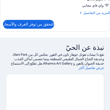
واي فاي مجاني
لمزيد
المزيد من التفاصيل
ن
لتفاصيل
التحقق من توفر الغرف والأسعار
ن
ناح
ستديو
يلوكس
نبذة عن الحيّ
تقع ذا نيشات هوتل جوهار تاون في لاهور. يعكس كل من Jilani Park
وحديقة الجناح الجمال الطبيعي للمنطقة بينما تتضمن أماكن الجذب
حديقة الحيوان بلاهور و Alhamra Art Gallery.هل تطلع إلى الاستمتاع
عرض تفاصيل أكثر
بحضور حدث أو مباراة في أثناء تواجدك في المدينة؟ احظ بمشاهدة ما
يُحدث في استاد القذافي أو Qaddafi Stadium.
تفضل بزيارة أدلتنا
للسفر إلى لاهور