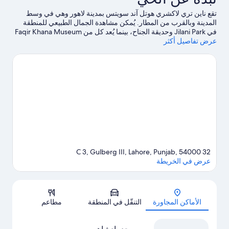
تقع ناين تري لاكشري هوتل آند سويتس بمدينة لاهور وهي في وسط
المدينة وبالقرب من المطار. يُمكن مشاهدة الجمال الطبيعي للمنطقة
في Jilani Park وحديقة الجناح، بينما يُعد كل من Faqir Khana Museum
عرض تفاصيل أكثر
وNational History Museum من أبرز المعالم الثقافية.هل تطلع إلى
الاستمتاع بحضور حدث أو مباراة في أثناء تواجدك في المدينة؟ احظ
بمشاهدة ما يُحدث في استاد القذافي أو Qaddafi Stadium.
تفضل
بزيارة أدلتنا للسفر إلى لاهور
32 C 3, Gulberg III, Lahore, Punjab, 54000
عرض في الخريطة
الخريطة
الأماكن المجاورة
التنقّل في المنطقة
مطاعم