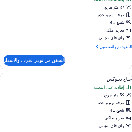
ور
37 متر مربع
ناح
ونيور
غرفة نوم واحدة
يتّسع لـ 4
سرير ملكي
واي فاي مجاني
لمزيد
المزيد من التفاصيل
ن
لتفاصيل
التحقق من توفر الغرف والأسعار
ن
ناح
ونيور
ستعراض
ميني بار وخزنة داخل الغرفة ومكتب ومساح
5
جناح ديلوكس
ميع
إطلالة على المدينة
ور
59 متر مربع
ناح
يلوكس
غرفة نوم واحدة
يتّسع لـ 4
سرير ملكي
واي فاي مجاني