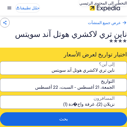
التخطّي إلى المحتوى الرئيسي
حمّل تطبيقنا
عرض جميع المنشآت
ناين تري لاكشري هوتل آند سويتس
نشأة
ندقية
صنفة
اختيار تواريخ لعرض الأسعار
ـ
إلى أين؟
4.
جوم
التواريخ
المسافرون
بحث