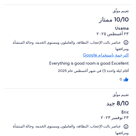
تقييم موثَّق
10/10 ممتاز
Usama
٢٣ أغسطس ٢٠٢٥
عناصر نالت الإعجاب: ⁦النظافة⁩، و⁦العاملون ومستوى الخدمة⁩، و⁦حالة المنشأة
ومرافقها⁩
الترجمة باستخدام Google
Everything is good room is good Excellent
أقام ليلة واحدة (1) في شهر أغسطس عام 2025
0
تقييم موثَّق
8/10 جيد
Eric
٢٣ نوفمبر ٢٠٢٣
عناصر نالت الإعجاب: ⁦النظافة⁩، و⁦العاملون ومستوى الخدمة⁩، و⁦حالة المنشأة
ومرافقها⁩