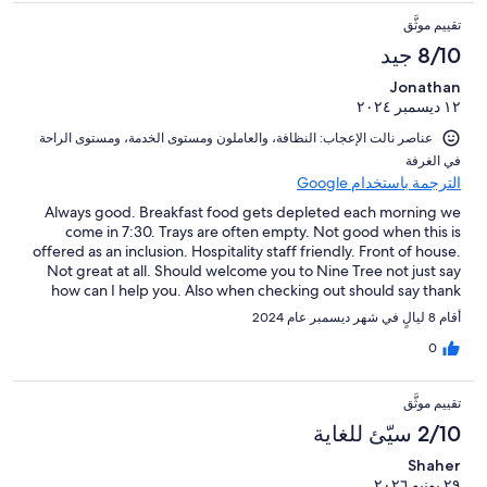
تقييم موثَّق
8/10 جيد
Jonathan
١٢ ديسمبر ٢٠٢٤
عناصر نالت الإعجاب: ⁦النظافة⁩، و⁦العاملون ومستوى الخدمة⁩، و⁦مستوى الراحة
في الغرفة⁩
الترجمة باستخدام Google
Always good. Breakfast food gets depleted each morning we
come in 7:30. Trays are often empty. Not good when this is
offered as an inclusion. Hospitality staff friendly. Front of house.
Not great at all. Should welcome you to Nine Tree not just say
how can I help you. Also when checking out should say thank
you for staying at Nine tree and love to see you next time and
أقام 8 ليالٍ في شهر ديسمبر عام 2024
have safe travels. They look depressed actually. They are out
first and last impressions. This is quite a big issue but would help
0
considerably. The cleaning team brilliant and work hard twice I
have stayed there. Laundry people great service also the
تقييم موثَّق
hospitality team great. But from if house needs a lit of work in
my opinion.
2/10 سيّئ للغاية
Shaher
٢٩ يونيو ٢٠٢٦