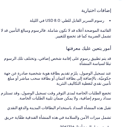
إضافات اختيارية
رسوم السرير القابل للطي: 8.0 USD في الليلة
القائمة الموضحة أعلاه قد لا تكون شاملة. فالرسوم ومبالغ التأمين قد لا
تشمل الضريبة كما قد تخضع للتغيير.
أمور يتعين عليك معرفتها
قد يتم تطبيق رسوم على إقامة شخص إضافي، وتختلف تلك الرسوم
تبعًا لسياسة المنشأة
عند تسجيل الوصول، يلزَم تقديم بطاقة هوية شخصية صادرة عن جهة
حكوميّة، بالإضافة إلى بطاقة ائتمان أو بطاقة سحب مباشر أو مبلغ
تأمين نقدي لتغطية التكاليف النثرية
تخضع الطلبات الخاصة لمدى التوفر وقت تسجيل الوصول، وقد تستلزم
سداد رسوم إضافية، ولا يمكن ضمان تلبية الطلبات الخاصة.
تقبل هذه المنشأة السداد باستخدام البطاقات المدينة والدفع النقدي
تشمل ميزات الأمن والسلامة في هذه المنشأة الفندقية طفّاية حريق
رقم تسجيل المنشأة ⁦3961726-2⁩