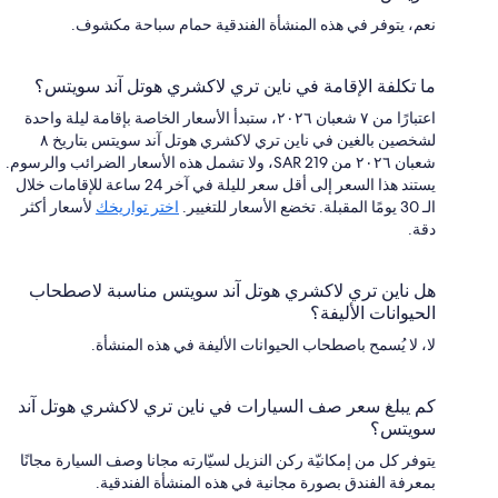
نعم، يتوفر في هذه المنشأة الفندقية حمام سباحة مكشوف.
ما تكلفة الإقامة في ناين تري لاكشري هوتل آند سويتس؟
اعتبارًا من ٧ شعبان ٢٠٢٦، ستبدأ الأسعار الخاصة بإقامة ليلة واحدة
لشخصين بالغين في ناين تري لاكشري هوتل آند سويتس بتاريخ ٨
شعبان ٢٠٢٦ من SAR 219، ولا تشمل هذه الأسعار الضرائب والرسوم.
يستند هذا السعر إلى أقل سعر لليلة في آخر 24 ساعة للإقامات خلال
الـ 30 يومًا المقبلة. تخضع الأسعار للتغيير.
اختر تواريخك
لأسعار أكثر
دقة.
هل ناين تري لاكشري هوتل آند سويتس مناسبة لاصطحاب
الحيوانات الأليفة؟
لا، لا يُسمح باصطحاب الحيوانات الأليفة في هذه المنشأة.
كم يبلغ سعر صف السيارات في ناين تري لاكشري هوتل آند
سويتس؟
يتوفر كل من إمكانيّة ركن النزيل لسيّارته مجانا وصف السيارة مجانًا
بمعرفة الفندق بصورة مجانية في هذه المنشأة الفندقية.