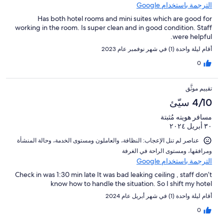
الترجمة باستخدام Google
Has both hotel rooms and mini suites which are good for
working in the room. Is super clean and in good condition. Staff
were helpful.
أقام ليلة واحدة (1) في شهر نوفمبر عام 2023
0
تقييم موثَّق
4/10 سيّئ
مسافر هويته مُثبتة
٣٠ أبريل ٢٠٢٤
عناصر لم تنل الإعجاب: ⁦النظافة⁩، و⁦العاملون ومستوى الخدمة⁩، و⁦حالة المنشأة
ومرافقها⁩، و⁦مستوى الراحة في الغرفة⁩
الترجمة باستخدام Google
Check in was 1:30 min late It was bad leaking ceiling , staff don’t
know how to handle the situation. So I shift my hotel
أقام ليلة واحدة (1) في شهر أبريل عام 2024
0