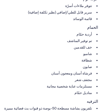
تتوفر ملاءات أسرّة
سرير قابل للطي/إضافي (نظير تكلفة إضافية)
قائمة الوسائد
الحمام
أردية حمّام
تم توفير المناشف
خف للقدمين
شامبو
شطافة
صابون
فرشاة أسنان ومعجون أسنان
مجفف شعر
مستلزمات عناية شخصية مجانية
مناديل حمّام
الترفيه
تلفزيون بشاشة مسطحة 50-بوصة ذو قنوات بث فضائية مميزة