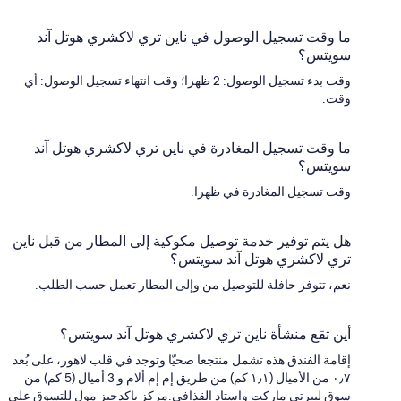
ما وقت تسجيل الوصول في ناين تري لاكشري هوتل آند
سويتس؟
وقت بدء تسجيل الوصول: 2 ظهرا؛ وقت انتهاء تسجيل الوصول: أي
وقت.
ما وقت تسجيل المغادرة في ناين تري لاكشري هوتل آند
سويتس؟
وقت تسجيل المغادرة في ظهرا.
هل يتم توفير خدمة توصيل مكوكية إلى المطار من قبل ناين
تري لاكشري هوتل آند سويتس؟
نعم، تتوفر حافلة للتوصيل من وإلى المطار تعمل حسب الطلب.
أين تقع منشأة ناين تري لاكشري هوتل آند سويتس؟
إقامة الفندق هذه تشمل منتجعا صحيّا وتوجد في قلب لاهور، على بُعد
٠٫٧ من الأميال (١٫١ كم) من طريق إم إم ألام و 3 أميال (5 كم) من
سوق ليبرتي ماركت واستاد القذافي.مركز باكدجيز مول للتسوق على