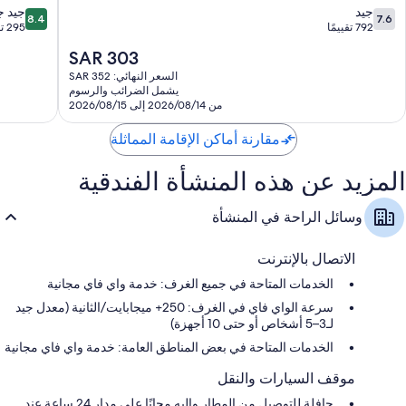
مراحيض شطف، ومستلزمات مجانية للعناية الشخصية، ومجففات شعر
8.4
7.6
جيد
جيد جد
8.4
7.6
من
من
792 تقييمًا
295 تقييمًا
تلفزيونات بشاشة مسطحة 50-بوصة مزودة بقنوات بريميوم
10،
10،
السعر
SAR 303
دواليب/خزائن ملابس، وتدفئة، وخدمة تنظيف الغرف يوميًا
جيد،
جيد
الحالي
792
جدًا،
السعر النهائي: SAR 352
هو
يشمل الضرائب والرسوم
تقييمًا
295
SAR
من 2026/08/14 إلى 2026/08/15
تقييمًا
303
مقارنة أماكن الإقامة المماثلة
المزيد عن هذه المنشأة الفندقية
وسائل الراحة في المنشأة
الاتصال بالإنترنت
الخدمات المتاحة في جميع الغرف: خدمة واي فاي مجانية
سرعة الواي فاي في الغرف: 250+ ميجابايت/الثانية (معدل جيد
لـ3–5 أشخاص أو حتى 10 أجهزة)
الخدمات المتاحة في بعض المناطق العامة: خدمة واي فاي مجانية
موقف السيارات والنقل
حافلة للتوصيل من المطار وإليه مجانًا على مدار 24 ساعة عند