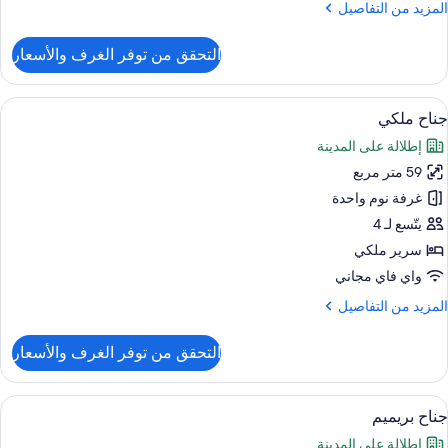
لمزيد
المزيد من التفاصيل
ن
لتفاصيل
التحقق من توفر الغرف والأسعار
ن
ناح
يلوكس
ستعراض
ميني بار وخزنة داخل الغرفة ومكتب ومساح
6
جناح ملكي
ميع
إطلالة على المدينة
ور
59 متر مربع
ناح
لكي
غرفة نوم واحدة
يتّسع لـ 4
سرير ملكي
واي فاي مجاني
لمزيد
المزيد من التفاصيل
ن
لتفاصيل
التحقق من توفر الغرف والأسعار
ن
ناح
لكي
ستعراض
ميني بار وخزنة داخل الغرفة ومكتب ومساح
5
جناح بريميم
ميع
إطلالة على المدينة