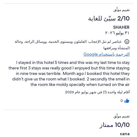
تقييم موثَّق
2/10 سيّئ للغاية
SHAHER
٣١ يوليو ٢٠٢٦
عناصر لم تنل الإعجاب: ⁦العاملون ومستوى الخدمة⁩، و⁦وسائل الراحة⁩، و⁦حالة
المنشأة ومرافقها⁩
الترجمة باستخدام Google
I stayed in this hotel 5 times and this was my last time to stay
there first 3 stays was really good I enjoyed but this time staying
in nine tree was terrible. Month ago I booked this hotel they
didn’t give us the room what I booked. 2 secondly the smell in
the room like moldy specially when turned on the air
conditioner.
أقام ليلة واحدة (1) في شهر يوليو عام 2026
0
تقييم موثَّق
10/10 ممتاز
sana