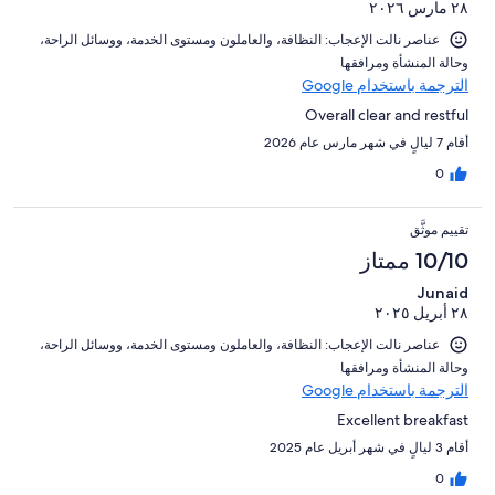
٢٨ مارس ٢٠٢٦
عناصر نالت الإعجاب: ⁦النظافة⁩، و⁦العاملون ومستوى الخدمة⁩، و⁦وسائل الراحة⁩،
و⁦حالة المنشأة ومرافقها⁩
الترجمة باستخدام Google
Overall clear and restful
أقام 7 ليالٍ في شهر مارس عام 2026
0
تقييم موثَّق
10/10 ممتاز
Junaid
٢٨ أبريل ٢٠٢٥
عناصر نالت الإعجاب: ⁦النظافة⁩، و⁦العاملون ومستوى الخدمة⁩، و⁦وسائل الراحة⁩،
و⁦حالة المنشأة ومرافقها⁩
الترجمة باستخدام Google
Excellent breakfast
أقام 3 ليالٍ في شهر أبريل عام 2025
0