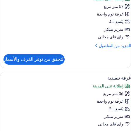
ور
57 متر مربع
ناح
ريميم
غرفة نوم واحدة
يتّسع لـ 4
سرير ملكي
واي فاي مجاني
لمزيد
المزيد من التفاصيل
ن
لتفاصيل
التحقق من توفر الغرف والأسعار
ن
ناح
ريميم
ستعراض
ميني بار وخزنة داخل الغرفة ومكتب ومساح
7
غرفة تنفيذية
ميع
إطلالة على المدينة
ور
36 متر مربع
رفة
نفيذية
غرفة نوم واحدة
يتّسع لـ 2
سرير ملكي
واي فاي مجاني