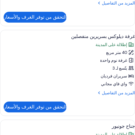
لمزيد
المزيد من التفاصيل
ن
لتفاصيل
التحقق من توفر الغرف والأسعار
ن
رفة
يلوكس
ستعراض
ميني بار وخزنة داخل الغرفة ومكتب ومساح
6
غرفة ديلوكس بسريرين منفصلين
ميع
إطلالة على المدينة
ور
40 متر مربع
رفة
يلوكس
غرفة نوم واحدة
سريرين
يتّسع لـ 3
نفصلين
سريران فرديان
واي فاي مجاني
لمزيد
المزيد من التفاصيل
ن
لتفاصيل
التحقق من توفر الغرف والأسعار
ن
رفة
يلوكس
ستعراض
ميني بار وخزنة داخل الغرفة ومكتب ومساح
6
سريرين
جناح جونيور
ميع
نفصلين
إطلالة على المدينة