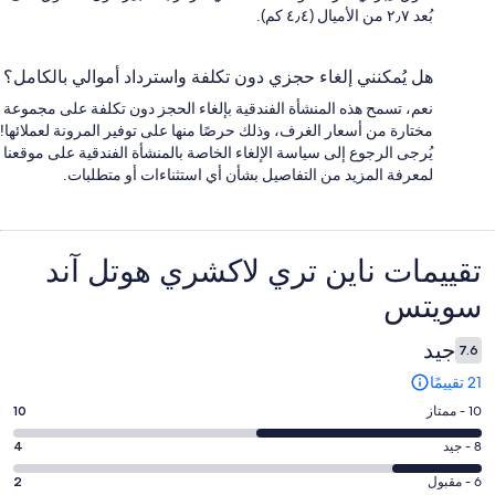
بُعد ٢٫٧ من الأميال (٤٫٤ كم).
هل يُمكنني إلغاء حجزي دون تكلفة واسترداد أموالي بالكامل؟
نعم، تسمح هذه المنشأة الفندقية بإلغاء الحجز دون تكلفة على مجموعة
مختارة من أسعار الغرف، وذلك حرصًا منها على توفير المرونة لعملائها!
يُرجى الرجوع إلى سياسة الإلغاء الخاصة بالمنشأة الفندقية على موقعنا
لمعرفة المزيد من التفاصيل بشأن أي استثناءات أو متطلبات.
التقييمات
تقييمات ⁦ناين تري لاكشري هوتل آند
سويتس⁩
جيد
7.6
21 تقييمًا
درجة
10 - ممتاز
10
التصنيف
درجة
8 - جيد
4
10
التصنيف
-
درجة
6 - مقبول
2
8