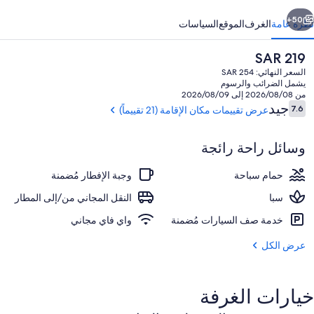
ويتس
ابق
التالي
50+
نظرة عامة
الغرف
الموقع
السياسات
السعر
SAR 219
الحالي
السعر النهائي: SAR 254
هو
يشمل الضرائب والرسوم
SAR
من 2026/08/08 إلى 2026/08/09
219
التقييمات
جيد
7.6
عرض تقييمات مكان الإقامة (21 تقييماً)
7.6 من 10
وسائل راحة رائجة
مطعم
حمام سباحة
وجبة الإفطار مُضمنة
سبا
النقل المجاني من/إلى المطار
خدمة صف السيارات مُضمنة
واي فاي مجاني
عرض الكل
خيارات الغرفة