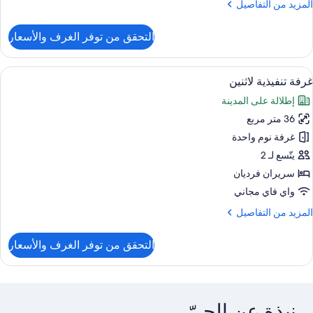
لمزيد
المزيد من التفاصيل
ن
لتفاصيل
التحقق من توفر الغرف والأسعار
ن
رفة
نفيذية
ستعراض
ميني بار وخزنة داخل الغرفة ومكتب ومساح
6
غرفة تنفيذية لاثنين
ميع
إطلالة على المدينة
ور
36 متر مربع
رفة
نفيذية
غرفة نوم واحدة
اثنين
يتّسع لـ 2
سريران فرديان
واي فاي مجاني
لمزيد
المزيد من التفاصيل
ن
لتفاصيل
التحقق من توفر الغرف والأسعار
ن
رفة
نفيذية
اثنين
نبذة عن الحيّ