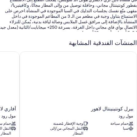
بفطور كونتيننتال مجاني، وحافلة توصيل من وإلى المطار مجانًا، وكافيتيريا/
مقهى.متّع نفسك بجلسات التدليك في السبا الموجودة في المنشأة.احرص على
الاستمتاع بتناول وجبة في مطعم من الـ 3 من المطاعم الموجودة في داخل
المنشأة.بالإضافة إلى مرافق غسل الملابس وصالة لياقة بدنية، يُمكن للنزلاء
الاتصال بواي فاي مجاني داخل الغرفة، بسرعة 250+ ميجابايت/الثانية (معدل جيد
لـ3–5 أشخاص أو حتى 10 أجهزة).
تشمل الامتيازات الأخرى:
المنشآت الفندقية المشابهة
حمام سباحة مكشوف
يرل كونتينينتال لاهور
أفاري لاهو
صف السيارة بمعرفة النزيل وصف السيارة مجانًا بمعرفة الفندق مجانًا
مكتب استقبال مفتوح 24 ساعة، وخدمات الاستعلامات والإرشاد، ولا يُسمَح
بالتدخين
غرف علاجات بالتدليك وقاعات اجتماعات
سمات الغرفة
تقدم جميع الغرف الـ 125 ذات المفروشات الفريدة في كل منها وسائل راحة مثل
قائمة الوسائد ومساحات عمل مناسبة للكمبيوتر المحمول، بالإضافة إلى مزايا
بيرل
أفاري
بيرل كونتينينتال لاهور
أفاري لا
مثل تكييف وأرواب حمام.
كونتينينتال
لاهور
مول رود
مول رود
لاهور
مول
تشمل اللوازم المتوفرة في جميع الغرفة الإضافية:
حمام سباحة
وجبة الإفطار مُضمنة
حمام سب
مول
رود
سبا
النقل المجاني من/إلى
النقل ا
رود
أكياس شاي/قهوة سريعة التحضير مجانية وغلايات كهربائية
المطار
المطار