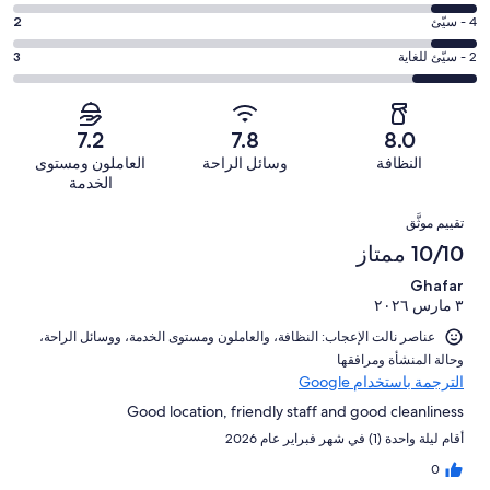
ممتاز.
التصنيف
-
درجة
4 - سيّئ
2
10
6
جيد.
التصنيف
من
-
درجة
2 - سيّئ للغاية
3
4
4
أصل
مقبول.
التصنيف
من
-
21
2
2
أصل
سيّئ.
من
من
-
21
7.2
7.8
8.0
2
تقييمات
أصل
سيّئ
من
من
النظافة
وسائل الراحة
العاملون ومستوى
النزلاء
21
للغاية.
تقييمات
أصل
الخدمة
من
3
النزلاء
21
التقييمات
تقييمات
من
تقييم موثَّق
من
النزلاء
أصل
10/10 ممتاز
تقييمات
21
النزلاء
Ghafar
من
٣ مارس ٢٠٢٦
تقييمات
النزلاء
عناصر نالت الإعجاب: ⁦النظافة⁩، و⁦العاملون ومستوى الخدمة⁩، و⁦وسائل الراحة⁩،
و⁦حالة المنشأة ومرافقها⁩
الترجمة باستخدام Google
Good location, friendly staff and good cleanliness
أقام ليلة واحدة (1) في شهر فبراير عام 2026
0