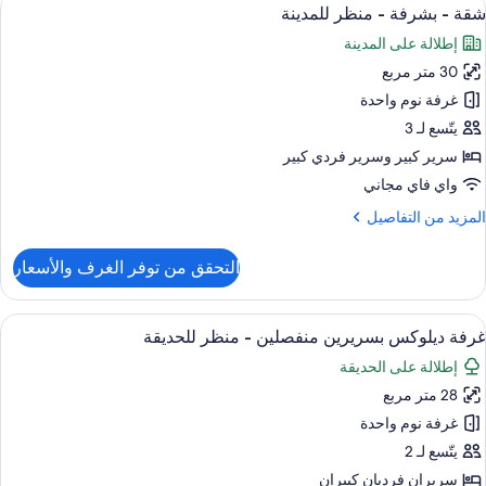
ستعراض
3
باعية
شقة - بشرفة - منظر للمدينة
ميع
إطلالة على المدينة
ور
30 متر مربع
قة
غرفة نوم واحدة
شرفة
يتّسع لـ 3
سرير كبير‫‬ وسرير فردي كبير
نظر
واي فاي مجاني
لمدينة
لمزيد
المزيد من التفاصيل
ن
لتفاصيل
التحقق من توفر الغرف والأسعار
ن
قة
ستعراض
مكتب وواي فاي مجانًا
3
شرفة
غرفة ديلوكس بسريرين منفصلين - منظر للحديقة
ميع
إطلالة على الحديقة
نظر
ور
لمدينة
28 متر مربع
رفة
يلوكس
غرفة نوم واحدة
سريرين
يتّسع لـ 2
نفصلين
سريران فرديان كبيران