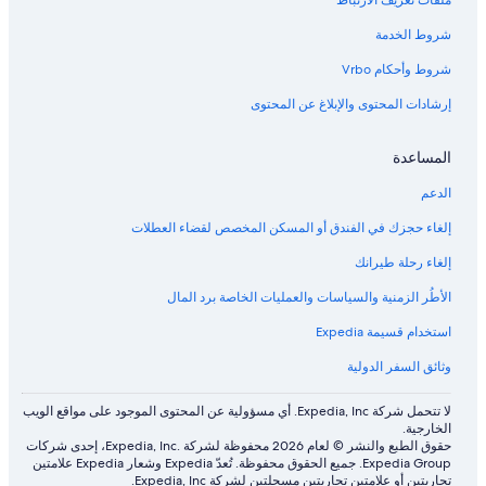
ملفات تعريف الارتباط
شروط الخدمة
شروط وأحكام Vrbo
إرشادات المحتوى والإبلاغ عن المحتوى
المساعدة
الدعم
إلغاء حجزك في الفندق أو المسكن المخصص لقضاء العطلات
إلغاء رحلة طيرانك
الأطُر الزمنية والسياسات والعمليات الخاصة برد المال
استخدام قسيمة Expedia
وثائق السفر الدولية
لا تتحمل شركة Expedia, Inc. أي مسؤولية عن المحتوى الموجود على مواقع الويب
الخارجية.
حقوق الطبع والنشر © لعام 2026 محفوظة لشركة .Expedia, Inc، إحدى شركات
Expedia Group. جميع الحقوق محفوظة. تُعدّ Expedia وشعار Expedia علامتين
تجاريتين أو علامتين تجاريتين مسجلتين لشركة Expedia, Inc.