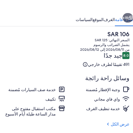
اي
اهير
ابق
التالي
اسي
15+
نظرة عامة
الغرف
الموقع
السياسات
السعر
SAR 106
الحالي
السعر النهائي: SAR 125
هو
يشمل الضرائب والرسوم
SAR
من 2026/08/11 إلى 2026/08/12
106
التقييمات
جيد جدًا
8.0
8.0 من 10
491 تقييمًا لطرف خارجي
وسائل راحة رائجة
منطقة الاستقبال
وجبة الإفطار مُضمنة
خدمة صف السيارات مُضمنة
واي فاي مجاني
تكييف
خدمة تنظيف الغرف
مكتب استقبال مفتوح على
مدار الساعة طيلة أيام الأسبوع
عرض الكل