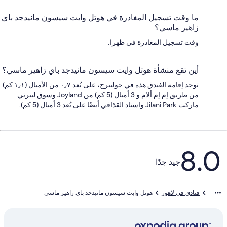
ما وقت تسجيل المغادرة في هوتل وايت سيسون مانيدجد باي
زاهير ماسي؟
وقت تسجيل المغادرة في ظهرا.
أين تقع منشأة هوتل وايت سيسون مانيدجد باي زاهير ماسي؟
توجد إقامة الفندق هذه في جولبيرج، على بُعد ٠٫٧ من الأميال (١٫١ كم)
من طريق إم إم ألام و 3 أميال (5 كم) من Joyland وسوق ليبرتي
ماركت.Jilani Park واستاد القذافي أيضًا على بُعد 3 أميال (5 كم).
التقييمات
8.0
جيد جدًا
فنادق في لاهور
هوتل وايت سيسون مانيدجد باي زاهير ماسي