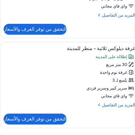
واي فاي مجاني
نظر
لمزيد
المزيد من التفاصيل
لحديقة
ن
لتفاصيل
التحقق من توفر الغرف والأسعار
ن
رفة
يلوكس
ستعراض
مكتب وواي فاي مجانًا
3
سريرين
غرفة ديلوكس ثلاثية - منظر للمدينة
ميع
نفصلين
إطلالة على المدينة
ور
نظر
30 متر مربع
رفة
لحديقة
يلوكس
غرفة نوم واحدة
لاثية
يتّسع لـ 3
سرير كبير‫‬ وسرير فردي
نظر
واي فاي مجاني
لمدينة
لمزيد
المزيد من التفاصيل
ن
لتفاصيل
التحقق من توفر الغرف والأسعار
ن
رفة
يلوكس