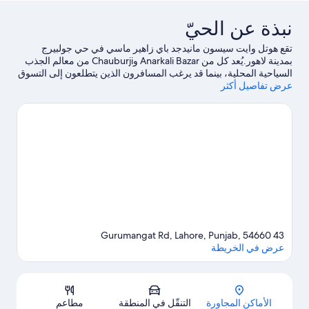
لاثية
نبذة عن الحيّ
نظر
لمدينة
تقع هوتل وايت سيسون مانيدجد باي زاهير ماسي في حي جولبيرج
بمدينة لاهور.يُعد كل من Anarkali Bazar وChauburji من معالم الجذب
السياحية المحلية، بينما قد يرغب المسافرون الذين يتطلعون إلى التسوق
عرض تفاصيل أكثر
في زيارة كل من طريق إم إم ألام ومركز باكدجيز مول للتسوق.لا تفوت
زيارة كل من Joyland وAlhamra Art Gallery أيضًا.
تفضل بزيارة أدلتنا
للسفر إلى لاهور
43 Gurumangat Rd, Lahore, Punjab, 54660
عرض في الخريطة
الخريطة
الأماكن المجاورة
التنقّل في المنطقة
مطاعم