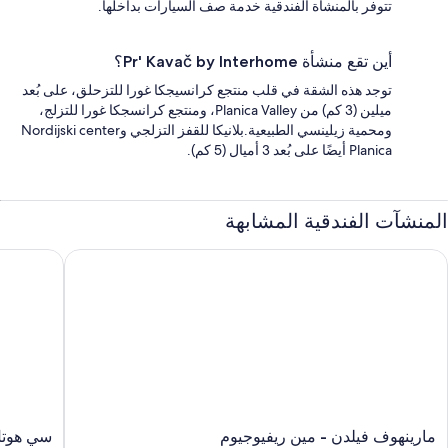
تتوفر بالمنشأة الفندقية خدمة صف السيارات بداخلها.
أين تقع منشأة Pr' Kavač by Interhome؟
توجد هذه الشقة في قلب منتجع كرانسيجكا غورا للتزحلق، على بُعد
ميلين (3 كم) من Planica Valley، ومنتجع كرانسجكا غورا للتزلج،
ومحمية زيلينسي الطبيعية.بلانيكا للقفز التزلجي وNordijski center
Planica أيضًا على بُعد 3 أميال (5 كم).
المنشآت الفندقية المشابهة
ارينهوف فيلدن - مين ريفيوجيوم
سي هوتل أ
مارينهوف
سي
مارينهوف فيلدن - مين ريفيوجيوم
سي هوتل