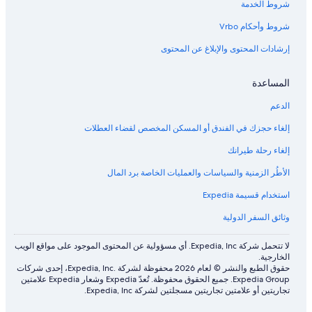
شروط الخدمة
شروط وأحكام Vrbo
إرشادات المحتوى والإبلاغ عن المحتوى
المساعدة
الدعم
إلغاء حجزك في الفندق أو المسكن المخصص لقضاء العطلات
إلغاء رحلة طيرانك
الأطُر الزمنية والسياسات والعمليات الخاصة برد المال
استخدام قسيمة Expedia
وثائق السفر الدولية
لا تتحمل شركة Expedia, Inc. أي مسؤولية عن المحتوى الموجود على مواقع الويب
الخارجية.
حقوق الطبع والنشر © لعام 2026 محفوظة لشركة .Expedia, Inc، إحدى شركات
Expedia Group. جميع الحقوق محفوظة. تُعدّ Expedia وشعار Expedia علامتين
تجاريتين أو علامتين تجاريتين مسجلتين لشركة Expedia, Inc.