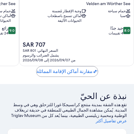
فيلدن
هوتل
cher See
Velden am Wörther See
-
أربان
حمام سباحة
وجبة الإفطار مُضمنة
حمام سب
مين
Steindorf
سبا
أماكن تسمح باصطحاب
أماكن 
ريفيوجيوم
am
الحيوانات الأليفة
الحيوانا
ssiacher
Velden
9.0
8.0
am
جيد جدًا
See
رائع
9.0
8.0
من
من
4 تقييمات
Wörther
24 تقييمًا
10،
10،
See
السعر
SAR 707
جيد
رائع،
الحالي
جدًا،
24
السعر النهائي: SAR 801
هو
4
تقييمًا
يشمل الضرائب والرسوم
SAR
تقييمات
من 2026/09/07 إلى 2026/09/08
707
مقارنة أماكن الإقامة المماثلة
نبذة عن الحيّ
تقع هذه الشقة بمدينة منتجع كرانسيجكا غورا للتزحلق وهي في وسط
المدينة. يُمكن مشاهدة الجمال الطبيعي للمنطقة في حديقة تريغلاف
الوطنية ومحمية زيلينسي الطبيعية، بينما يُعد كل من Triglav Museum
عرض تفاصيل أكثر
Collection وMusei Tarvisio من أبرز المعالم الثقافية.لا تفوت زيارة كل
من Planica Valley وBesna Pehta أيضًا. احصل على أجازة تستمع فيها
بالمنطقة من خلال قرب منتجع صحي أو تجميلي، أو يمكنك الاستمتاع