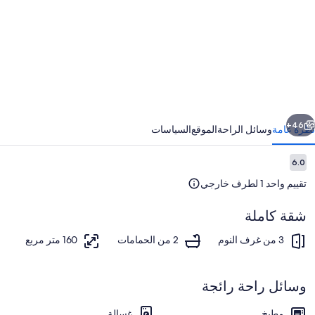
Pr
Kava
b
Interhom
ابق
التالي
46+
نظرة عامة
وسائل الراحة
الموقع
السياسات
التقييمات
6.0
6.0 من 10
تقييم واحد 1 لطرف خارجي
شقة كاملة
3 من غرف النوم
2 من الحمامات
160 متر مربع
المنطقة المحيطة بالمنشأة
وسائل راحة رائجة
مطبخ
غسالة