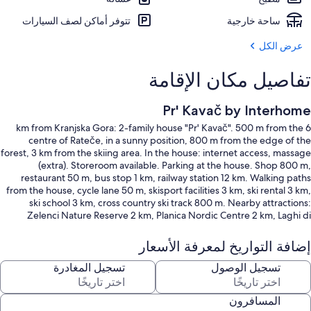
ساحة خارجية
تتوفر أماكن لصف السيارات
عرض الكل
تفاصيل مكان الإقامة
Pr' Kavač by Interhome
6 km from Kranjska Gora: 2-family house "Pr' Kavač". 500 m from the
centre of Rateče, in a sunny position, 800 m from the edge of the
forest, 3 km from the skiing area. In the house: internet access, massage
(extra). Storeroom available. Parking at the house. Shop 800 m,
restaurant 50 m, bus stop 1 km, railway station 12 km. Walking paths
from the house, cycle lane 50 m, skisport facilities 3 km, ski rental 3 km,
ski school 3 km, cross country ski track 800 m. Nearby attractions:
Zelenci Nature Reserve 2 km, Planica Nordic Centre 2 km, Laghi di
Fusine 7 km, Jezero Jasna 7 km, Border Tripoint (SLO/IT/AT) 6 km, Monte
Lussari 15 km. Please note: animals in the neighbourhood.
إضافة التواريخ لمعرفة الأسعار
4-room apartment 160 m2 on 2 levels on 1st floor. Very tasteful
furnishings: living/dining room with satellite TV and flat screen. Exit to
تسجيل الوصول
تسجيل المغادرة
the terrace. 1 room with 1 french bed (140 cm, length 200 cm). Open
kitchen (oven, dishwasher, 4 ceramic glass hob hotplates, toaster,
المسافرون
kettle, freezer, electric coffee machine). Shower/bidet/WC. Upper