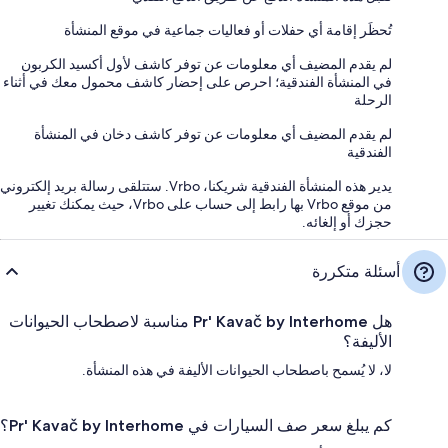
تُحظَر إقامة أي حفلات أو فعاليات جماعية في موقع المنشأة
لم يقدم المضيف أي معلومات عن توفر كاشف لأول أكسيد الكربون
في المنشأة الفندقية؛ احرص على إحضار كاشف محمول معك في أثناء
الرحلة
لم يقدم المضيف أي معلومات عن توفر كاشف دخان في المنشأة
الفندقية
يدير هذه المنشأة الفندقية شريكنا، Vrbo. ستتلقى رسالة بريد إلكتروني
من موقع Vrbo بها رابط إلى حساب على Vrbo، حيث يمكنك تغيير
حجزك أو إلغائه.
أسئلة متكررة
هل Pr' Kavač by Interhome مناسبة لاصطحاب الحيوانات
الأليفة؟
لا، لا يُسمح باصطحاب الحيوانات الأليفة في هذه المنشأة.
كم يبلغ سعر صف السيارات في Pr' Kavač by Interhome؟