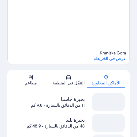
بالهواء النقي من خلال خوض تجارب مثيرة في أماكن قريبة مثل إمكانية
ممارسة التنزه سيرا في مكان قريب، وركوب الدراجات الجبلية،
وإمكانية ركوب الدراجات في مكان قريب.
تفضل بزيارة أدلتنا للسفر إلى
منتجع كرانسيجكا غورا للتزحلق
Kranjska Gora
عرض في الخريطة
الخريطة
الأماكن المجاورة
التنقّل في المنطقة
مطاعم
بحيرة جاسنا
11 من الدقائق بالسيارة
- 9.8 كم
بحيرة بليد
48 من الدقائق بالسيارة
- 48.9 كم