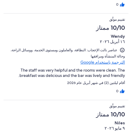
0
تقييم موثَّق
10/10 ممتاز
Wendy
١٦ أبريل ٢٠٢٦
عناصر نالت الإعجاب: ⁦النظافة⁩، و⁦العاملون ومستوى الخدمة⁩، و⁦وسائل الراحة⁩،
و⁦حالة المنشأة ومرافقها⁩
الترجمة باستخدام Google
The staff was very helpful and the rooms were clean. The
breakfast was delicious and the bar was lively and friendly.
أقام ليلتين (2) في شهر أبريل عام 2026
0
تقييم موثَّق
10/10 ممتاز
Niles
٩ مايو ٢٠٢٦