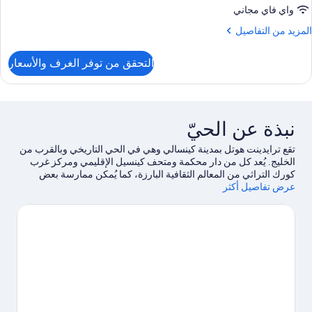
واي فاي مجاني
لمزيد
المزيد من التفاصيل
ن
لتفاصيل
التحقق من توفر الغرف والأسعار
ن
رفة
نبذة عن الحيّ
تقع ترايدينت هوتل بمدينة كينسالي وهي في الحي التاريخي وبالقرب من
الخليج. يُعد كل من دار محكمة ومتحف كينسيل الإقليمي ومركز غرب
كورك التراثي من المعالم الثقافية البارزة، كما يُمكن ممارسة بعض
عرض تفاصيل أكثر
الأنشطة الموجودة في المنطقة في نادي كينسال للجولف وملعب جولف
أولد هيد.يُعد كل من قلعة ديسموند وجيميس فورت مكانين آخرين
موصى بهما للزيارة.اكتشف المغامرات المائية في المنطقة من خلال
الإبحار بالقوارب الشراعية القريبة، أو يُمكنك الاستمتاع بأنشطة الهواء
الطلق الرائعة من خلال إمكانية ركوب الخيل في مكان قريب ومضمار
للمشي/ للدراجات.
تفضل بزيارة أدلتنا للسفر إلى كينسالي