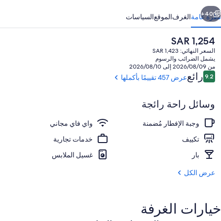
ابق
التالي
40+
نظرة عامة
الغرف
الموقع
السياسات
السعر
SAR 1,254
الحالي
السعر النهائي: SAR 1,423
هو
يشمل الضرائب والرسوم
SAR
من 2026/08/09 إلى 2026/08/10
1,254
التقييمات
رائع
9.2
عرض 457 تقييمًا بأكملها
9.2 من 10
وسائل راحة رائجة
المنشأة من الخارج
وجبة الإفطار مُضمنة
واي فاي مجاني
تكييف
خدمات تجارية
بار
غسيل الملابس
عرض الكل
خيارات الغرفة