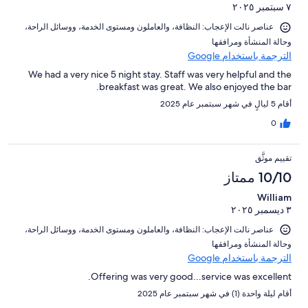
٧ سبتمبر ٢٠٢٥
عناصر نالت الإعجاب: ⁦النظافة⁩، و⁦العاملون ومستوى الخدمة⁩، و⁦وسائل الراحة⁩،
و⁦حالة المنشأة ومرافقها⁩
الترجمة باستخدام Google
We had a very nice 5 night stay. Staff was very helpful and the
breakfast was great. We also enjoyed the bar.
أقام 5 ليالٍ في شهر سبتمبر عام 2025
0
تقييم موثَّق
10/10 ممتاز
William
٣ ديسمبر ٢٠٢٥
عناصر نالت الإعجاب: ⁦النظافة⁩، و⁦العاملون ومستوى الخدمة⁩، و⁦وسائل الراحة⁩،
و⁦حالة المنشأة ومرافقها⁩
الترجمة باستخدام Google
Offering was very good...service was excellent.
أقام ليلة واحدة (1) في شهر سبتمبر عام 2025