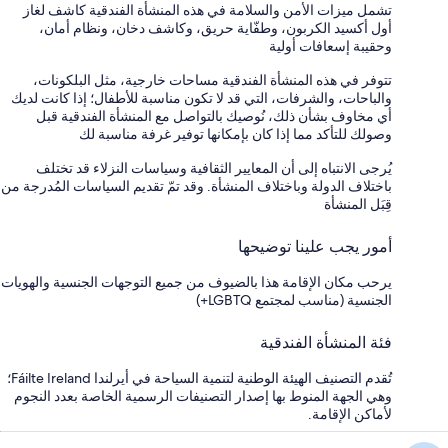
تشمل ميزات الأمن والسلامة في هذه المنشأة الفندقية كاشف لغاز
أول أكسيد الكربون، وطفّاية حريق، وكاشف دخان، ونظام أمان،
وحقيبة إسعافات أولية
تتوفر في هذه المنشأة الفندقية مساحات خارجية، مثل البلكونات،
والباحات، والشرفات، التي قد لا تكون مناسبة للأطفال؛ إذا كانت لديك
أي مخاوف بشأن ذلك، نُوصيك بالتواصل مع المنشأة الفندقية قبل
وصولك للتأكد مما إذا كان بإمكانها توفير غرفة مناسبة لك
يُرجى الانتباه إلى أن المعايير الثقافية وسياسات النزلاء قد تختلف
باختلاف الدولة وباختلاف المنشأة. وقد تمّ تقديم السياسات المُدرجة من
قِبَل المنشأة
أمور يجب علينا توضيحها
يرحب مكان الإقامة هذا بالضيوف من جميع التوجهات الجنسية والهويات
الجنسية (مناسب لمجتمع LGBTQ+)
فئة المنشأة الفندقية
تُقدم التصنيف الهيئة الوطنية لتنمية السياحة في أيرلندا Fáilte Ireland؛
وهي الجهة المنوط بها إصدار التصنيفات الرسمية الخاصة بعدد النجوم
لأماكن الإقامة.