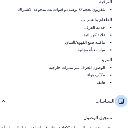
الترفيه
تلفزيون بحجم 0-بوصة ذو قنوات بث مدفوعة الاشتراك
الطعام والشراب
خدمة الغرف
غلاية كهربائية
ماكينة صنع القهوة/الشاي
مياه معبأة مجانية
المزيد
الوصول للغرف عبر ممرات خارجية
مكيّف هواء
هاتف
السياسات
تسجيل الوصول
وقت بدء تسجيل الوصول: 4:00 عصرًا؛ وقت انتهاء تسجيل الوصول: أي