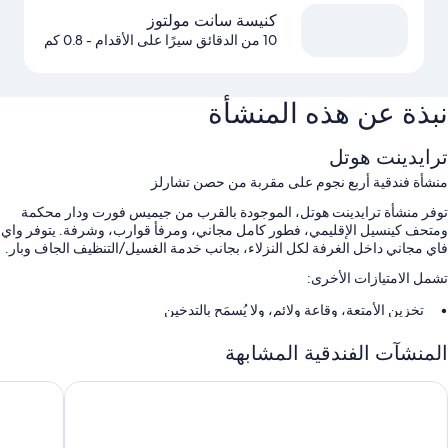
كنيسة سانت مولتوز
10 من الدقائق سيرًا على الأقدام
- 0.8 كم
نبذة عن هذه المنشأة
ترايدينت هوتل
منشأة فندقية أربع نجوم على مقربة من حصن تشارلز
توفر منشأة ترايدينت هوتل، الموجودة بالقرب من جيميس فورت ودار محكمة
ومتحف كينسيل الإقليمي، فطور كامل مجاني، ومرفأ قوارب، وشرفة. يتوفر واي
فاي مجاني داخل الغرفة لكل النزلاء، بجانب خدمة الغسيل/التنظيف الجاف وبار.
تشمل الامتيازات الأخرى:
تخزين الأمتعة، وقاعة ولائم، ولا يُسمَح بالتدخين
خدمات الاستعلامات والإرشاد، ومكتب استقبال مفتوح 24 ساعة، و4 قاعات
المنشآت الفندقية المشابهة
اجتماعات
خزانة للأمانات في مكتب الاستقبال، وخدمات لحفلات الزفاف، وآلة بيع ذاتي
كتونز هوتل
أولد بانك
تُشير تقييمات النزلاء إلى المستوى المتميز لطاقم العمل المُساعد
سمات الغرفة