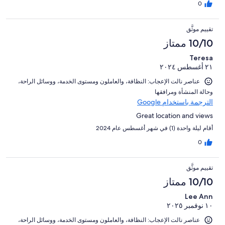
0
تقييم موثَّق
10/10 ممتاز
Teresa
٢١ أغسطس ٢٠٢٤
عناصر نالت الإعجاب: ⁦النظافة⁩، و⁦العاملون ومستوى الخدمة⁩، و⁦وسائل الراحة⁩،
و⁦حالة المنشأة ومرافقها⁩
الترجمة باستخدام Google
Great location and views
أقام ليلة واحدة (1) في شهر أغسطس عام 2024
0
تقييم موثَّق
10/10 ممتاز
Lee Ann
١٠ نوفمبر ٢٠٢٥
عناصر نالت الإعجاب: ⁦النظافة⁩، و⁦العاملون ومستوى الخدمة⁩، و⁦وسائل الراحة⁩،