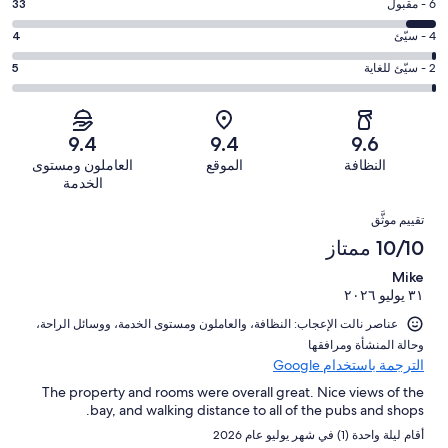
-
درجة
6 - مقبول
33
8
ممتاز.
التصنيف
-
درجة
4 - سيّئ
4
320
6
جيد.
التصنيف
من
-
درجة
2 - سيّئ للغاية
5
95
4
أصل
مقبول.
التصنيف
من
-
457
33
2
أصل
سيّئ.
من
من
-
457
9.4
9.4
9.6
4
تقييمات
أصل
سيّئ
من
من
النظافة
الموقع
العاملون ومستوى
النزلاء
457
للغاية.
تقييمات
أصل
الخدمة
من
5
النزلاء
457
التقييمات
تقييمات
من
تقييم موثَّق
من
النزلاء
أصل
10/10 ممتاز
تقييمات
457
النزلاء
Mike
من
٣١ يوليو ٢٠٢٦
تقييمات
النزلاء
عناصر نالت الإعجاب: ⁦النظافة⁩، و⁦العاملون ومستوى الخدمة⁩، و⁦وسائل الراحة⁩،
و⁦حالة المنشأة ومرافقها⁩
الترجمة باستخدام Google
The property and rooms were overall great. Nice views of the
bay, and walking distance to all of the pubs and shops.
أقام ليلة واحدة (1) في شهر يوليو عام 2026