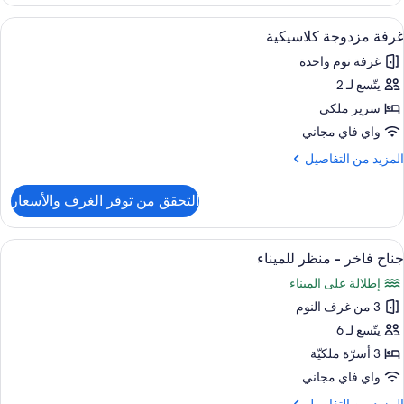
رفة
زدوجة
ستعراض
واي فاي مجانًا وملاءات أسرّة
2
اخرة
غرفة مزدوجة كلاسيكية
ميع
غرفة نوم واحدة
ور
شرفة
يتّسع لـ 2
رفة
زدوجة
سرير ملكي
لاسيكية
واي فاي مجاني
لمزيد
المزيد من التفاصيل
ن
لتفاصيل
التحقق من توفر الغرف والأسعار
ن
رفة
زدوجة
ستعراض
منطقة المعيشة
6
لاسيكية
جناح فاخر - منظر للميناء
ميع
إطلالة على الميناء
ور
3 من غرف النوم
ناح
اخر
يتّسع لـ 6
3 أسرّة ملكيّة
نظر
واي فاي مجاني
لميناء
لمزيد