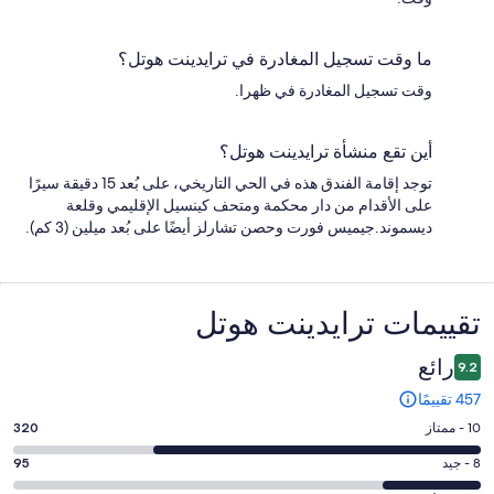
ما وقت تسجيل المغادرة في ترايدينت هوتل؟
وقت تسجيل المغادرة في ظهرا.
أين تقع منشأة ترايدينت هوتل؟
توجد إقامة الفندق هذه في الحي التاريخي، على بُعد 15 دقيقة سيرًا
على الأقدام من دار محكمة ومتحف كينسيل الإقليمي وقلعة
ديسموند.جيميس فورت وحصن تشارلز أيضًا على بُعد ميلين (3 كم).
التقييمات
تقييمات ⁦ترايدينت هوتل⁩
رائع
9.2
457 تقييمًا
درجة
10 - ممتاز
320
التصنيف
درجة
8 - جيد
95
10
التصنيف