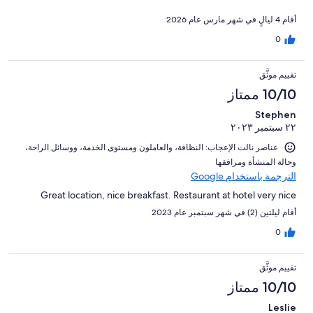
أقام 4 ليالٍ في شهر مارس عام 2026
0
تقييم موثَّق
10/10 ممتاز
Stephen
٢٢ سبتمبر ٢٠٢٣
عناصر نالت الإعجاب: ⁦النظافة⁩، و⁦العاملون ومستوى الخدمة⁩، و⁦وسائل الراحة⁩،
و⁦حالة المنشأة ومرافقها⁩
الترجمة باستخدام Google
Great location, nice breakfast. Restaurant at hotel very nice
أقام ليلتين (2) في شهر سبتمبر عام 2023
0
تقييم موثَّق
10/10 ممتاز
Leslie