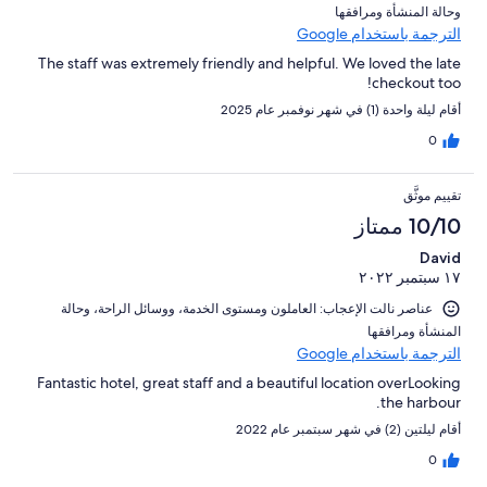
و⁦حالة المنشأة ومرافقها⁩
الترجمة باستخدام Google
The staff was extremely friendly and helpful. We loved the late
checkout too!
أقام ليلة واحدة (1) في شهر نوفمبر عام 2025
0
تقييم موثَّق
10/10 ممتاز
David
١٧ سبتمبر ٢٠٢٢
عناصر نالت الإعجاب: ⁦العاملون ومستوى الخدمة⁩، و⁦وسائل الراحة⁩، و⁦حالة
المنشأة ومرافقها⁩
الترجمة باستخدام Google
Fantastic hotel, great staff and a beautiful location overLooking
the harbour.
أقام ليلتين (2) في شهر سبتمبر عام 2022
0