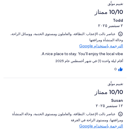
تقييم موثَّق
10/10 ممتاز
Todd
٢ سبتمبر ٢٠٢٥
عناصر نالت الإعجاب: ⁦النظافة⁩، و⁦العاملون ومستوى الخدمة⁩، و⁦وسائل الراحة⁩،
و⁦حالة المنشأة ومرافقها⁩
الترجمة باستخدام Google
A nice place to stay. You’ll enjoy the local vibe.
أقام ليلة واحدة (1) في شهر أغسطس عام 2025
0
تقييم موثَّق
10/10 ممتاز
Susan
١٢ سبتمبر ٢٠٢٥
عناصر نالت الإعجاب: ⁦النظافة⁩، و⁦العاملون ومستوى الخدمة⁩، و⁦حالة المنشأة
ومرافقها⁩، و⁦مستوى الراحة في الغرفة⁩
الترجمة باستخدام Google