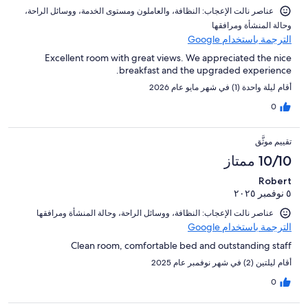
عناصر نالت الإعجاب: ⁦النظافة⁩، و⁦العاملون ومستوى الخدمة⁩، و⁦وسائل الراحة⁩،
و⁦حالة المنشأة ومرافقها⁩
الترجمة باستخدام Google
Excellent room with great views. We appreciated the nice
breakfast and the upgraded experience.
أقام ليلة واحدة (1) في شهر مايو عام 2026
0
تقييم موثَّق
10/10 ممتاز
Robert
٥ نوفمبر ٢٠٢٥
عناصر نالت الإعجاب: ⁦النظافة⁩، و⁦وسائل الراحة⁩، و⁦حالة المنشأة ومرافقها⁩
الترجمة باستخدام Google
Clean room, comfortable bed and outstanding staff
أقام ليلتين (2) في شهر نوفمبر عام 2025
0