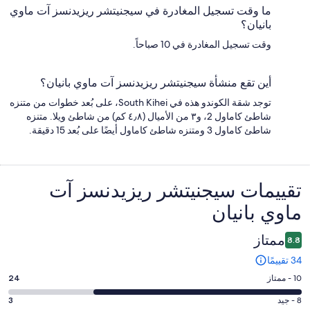
ما وقت تسجيل المغادرة في سيجنيتشر ريزيدنسز آت ماوي
بانيان؟
وقت تسجيل المغادرة في 10 صباحاً.
أين تقع منشأة سيجنيتشر ريزيدنسز آت ماوي بانيان؟
توجد شقة الكوندو هذه في South Kihei، على بُعد خطوات من متنزه
شاطئ كاماول 2، و٣ من الأميال (٤٫٨ كم) من شاطئ ويلا. متنزه
شاطئ كاماول 3 ومتنزه شاطئ كاماول أيضًا على بُعد 15 دقيقة.
التقييمات
تقييمات ⁦سيجنيتشر ريزيدنسز آت
ماوي بانيان⁩
ممتاز
8.8
34 تقييمًا
درجة
10 - ممتاز
24
التصنيف
درجة
8 - جيد
3
10