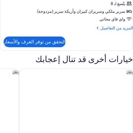
نظر
يلوكس
يتّسع لـ 8
لحديقة
سرير ملكي‫‬ وسريران كبيران‫‬ وأريكة سرير (مزدوجة)
رفتا
واي فاي مجاني
وم
لمزيد
المزيد من التفاصيل
ن
منظر
لتفاصيل
التحقق من توفر الغرف والأسعار
ن
لمحيط
رفة
يلوكس
خيارات أخرى قد تنال إعجابك
رفتا
وم
ايليا بيتش ريزورت - ماريوت، ماوي
جراند وايل
إعلان
إعلان
منظر
لمحيط