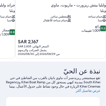
وايليا بيتش ريزورت - ماريوت، ماوي
جراند وايل
ويليا
ويليا
حمام سباحة
مغطس ساخن
حمام سباح
سبا
حمام سباحة للأطفال
سبا
9.
رائع
9.2
8.8
ممتاز
ن
1,009 تقييمات
8.8
من
1,009 تقييمات
10،
10،
ائع،
السعر
SAR 2,167
ممتاز،
1,00
الحالي
السعر النهائي: SAR 2,835
1,009
قييمات
هو
يشمل الضرائب والرسوم
تقييمات
SAR
من 2026/08/29 إلى 2026/08/30
2,167
نبذة عن الحيّ
تقع سيجنيتشر ريزيدنسز آت ماوي بانيان ‏بالقرب من الشاطئ في حي
South Kihei بمدينة كيهي.يستحق كل من Kihei Boat Ramp وRegency
Kihei Cinemas الزيارة في حال وجود نشاط على جدول الأعمال، بينما
عرض تفاصيل أكثر
يُمكن زيارة كل من Hawaiian Islands Humpback Whale National
Marine Sanctuary Headquarters وLa Kahea Community Farm لمن
يرغبون في زيارة معالم الجذب في المنطقة.لا تفوت زيارة كل من
المتحف والمركز الثقافي في جونترسفيل والحدائق النباتية في أيضًا.