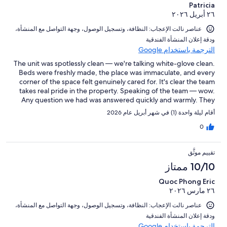
Patricia
٢٦ أبريل ٢٠٢٦
عناصر نالت الإعجاب: ⁦النظافة⁩، و⁦تسجيل الوصول⁩، و⁦جهة التواصل مع المنشأة⁩،
و⁦دقة إعلان المنشأة الفندقية⁩
الترجمة باستخدام Google
The unit was spotlessly clean — we're talking white-glove clean.
Beds were freshly made, the place was immaculate, and every
corner of the space felt genuinely cared for. It's clear the team
takes real pride in the property. Speaking of the team — wow.
Any question we had was answered quickly and warmly. They
felt less like a property management company and more like
أقام ليلة واحدة (1) في شهر أبريل عام 2026
locals who actually wanted us to have the best trip possible.
0
تقييم موثَّق
10/10 ممتاز
Quoc Phong Eric
٢٦ مارس ٢٠٢٦
عناصر نالت الإعجاب: ⁦النظافة⁩، و⁦تسجيل الوصول⁩، و⁦جهة التواصل مع المنشأة⁩،
و⁦دقة إعلان المنشأة الفندقية⁩
الترجمة باستخدام Google