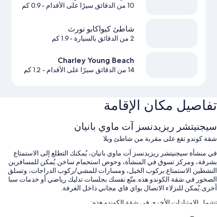
10 من الدقائق سيرًا على الأقدام
- 0.9 كم
شاطئ كيواكابو نورث
2 من الدقائق بالسيارة
- 1.9 كم
Charley Young Beach
14 من الدقائق سيرًا على الأقدام
- 1.2 كم
تفاصيل مكان الإقامة
سيجنيتشر ريزيدنسز آت ماوي بانيان
شقة كوندو تقع على مقربة من شاطئ ويلا
في منشأة سيجنيتشر ريزيدنسز آت ماوي بانيان، يُمكنك التطلع إلى الاستمتاع
بشرفة، ومركز تسوق في المنشأة، وحوض استحمام ساخن.يُمكن للمسافرين
النشطين الاستمتاع بركوب الخيل، ومسارات للمشي/ركوب الدراجات، وتسلق
الصخور في شقة الكوندو هذه.متّع نفسك بجلسات تدليك رياضي أو خدمات سبا
أخرى.يُمكن للنزلاء الاتصال بواي فاي مجاني داخل الغرفة.
تشمل الامتيازات الأخرى في شقة الكوندو هذه: