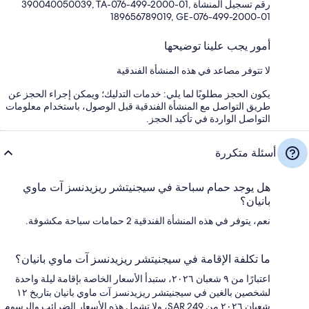
رقم تسجيل المنشأة ⁦390040050039, TA-076-499-2000-01,
189656789019, GE-076-499-2000-01⁩
أمور يجب علينا توضيحها
لا تتوفر مصاعد في هذه المنشأة الفندقية
يكون الحجز مطلوبًا لما يلي: خدمات التدليك؛ ويمكن إجراء الحجز عن
طريق التواصل مع المنشأة الفندقية قبل الوصول، باستخدام معلومات
التواصل الواردة في تأكيد الحجز.
أسئلة متكررة
هل يوجد حمام سباحة في سيجنيتشر ريزيدنسز آت ماوي
بانيان؟
نعم، يتوفر في هذه المنشأة الفندقية 2 حمامات سباحة مكشوفة.
ما تكلفة الإقامة في سيجنيتشر ريزيدنسز آت ماوي بانيان؟
اعتبارًا من ٩ شعبان ٢٠٢٦، ستبدأ الأسعار الخاصة بإقامة ليلة واحدة
لشخصين بالغين في سيجنيتشر ريزيدنسز آت ماوي بانيان بتاريخ ١٢
شعبان ٢٠٢٦ من SAR 249، ولا تشمل هذه الأسعار الضرائب والرسوم.