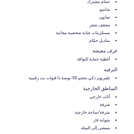
حمام مشترك
شامبو
صابون
مجفف شعر
مستلزمات عناية شخصية مجانية
مناديل حمّام
غرف معيشة
أغطية حماية للنوافذ
الترفيه
تلفزيون ذكي بحجم 55-بوصة ذا قنوات بث رقمية
المناطق الخارجية
أثاث خارجي
شرفة
شرفة/ساحة خارجية
شواية غاز
ممشى إلى المياه