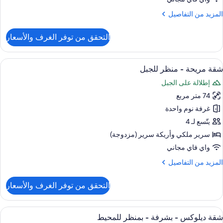
لمزيد
المزيد من التفاصيل
ن
لتفاصيل
التحقق من توفر الغرف والأسعار
ن
قة
ستعراض
المنشأة من الداخل
14
نظر
شقة مريحة - منظر للجبل
ميع
لحديقة
إطلالة على الجبل
ور
74 متر مربع
قة
ريحة
غرفة نوم واحدة
يتّسع لـ 4
نظر
سرير ملكي‫‬ وأريكة سرير (مزدوجة)
لجبل
واي فاي مجاني
لمزيد
المزيد من التفاصيل
ن
لتفاصيل
التحقق من توفر الغرف والأسعار
ن
قة
ريحة
ستعراض
تلفزيون ذكي بحجم 55-بوصة يعرض قنوات تلفزيونية رقمية
24
شقة ديلوكس - بشرفة - بمنظر للمحيط