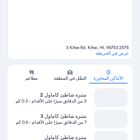
اكتشف المغامرات المائية في المنطقة من خلال الغوص بأنبوب التنفس،
وجولات بالقارب، ودروس ركوب الأمواج القريبة، أو يُمكنك الاستمتاع
بأنشطة الهواء الطلق الرائعة من خلال إمكانية تسلّق الجبال في مكان
قريب.
تفضل بزيارة أدلتنا للسفر إلى كيهي
2575 S Kihei Rd, Kihei, HI, 96753
عرض في الخريطة
الخريطة
الأماكن المجاورة
التنقّل في المنطقة
مطاعم
متنزه شاطئ كاماول 2
3 من الدقائق سيرًا على الأقدام
- 0.3 كم
متنزه شاطئ كاماول 3
7 من الدقائق سيرًا على الأقدام
- 0.6 كم
متنزه شاطئ كاماول