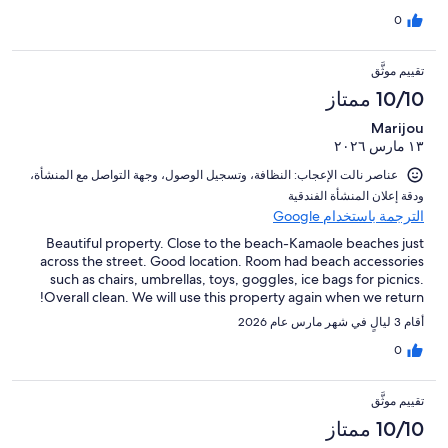
0
تقييم موثَّق
10/10 ممتاز
Marijou
١٣ مارس ٢٠٢٦
عناصر نالت الإعجاب: ⁦النظافة⁩، و⁦تسجيل الوصول⁩، و⁦جهة التواصل مع المنشأة⁩،
و⁦دقة إعلان المنشأة الفندقية⁩
الترجمة باستخدام Google
Beautiful property. Close to the beach-Kamaole beaches just
across the street. Good location. Room had beach accessories
such as chairs, umbrellas, toys, goggles, ice bags for picnics.
Overall clean. We will use this property again when we return!
أقام 3 ليالٍ في شهر مارس عام 2026
0
تقييم موثَّق
10/10 ممتاز