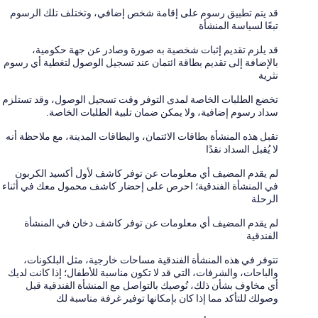
قد يتم تطبيق رسوم على إقامة شخص إضافي، وتختلف تلك الرسوم
تبعًا لسياسة المنشأة
قد يلزم تقديم إثبات شخصية به صورة وصادر عن جهة حكومية،
بالإضافة إلى تقديم بطاقة ائتمان عند تسجيل الوصول لتغطية أي رسوم
نثرية
تخضع الطلبات الخاصة لمدى التوفر وقت تسجيل الوصول، وقد تستلزم
سداد رسوم إضافية، ولا يمكن ضمان تلبية الطلبات الخاصة.
تقبل هذه المنشأة بطاقات الائتمان، والبطاقات المدينة، مع ملاحظة أنه
لا يُقبل السداد نقدًا
لم يقدم المضيف أي معلومات عن توفر كاشف لأول أكسيد الكربون
في المنشأة الفندقية؛ احرص على إحضار كاشف محمول معك في أثناء
الرحلة
لم يقدم المضيف أي معلومات عن توفر كاشف دخان في المنشأة
الفندقية
تتوفر في هذه المنشأة الفندقية مساحات خارجية، مثل البلكونات،
والباحات، والشرفات، التي قد لا تكون مناسبة للأطفال؛ إذا كانت لديك
أي مخاوف بشأن ذلك، نُوصيك بالتواصل مع المنشأة الفندقية قبل
وصولك للتأكد مما إذا كان بإمكانها توفير غرفة مناسبة لك