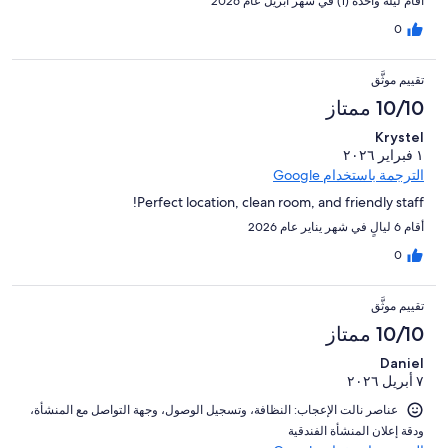
أقام ليلة واحدة (1) في شهر أبريل عام 2026
0
تقييم موثَّق
10/10 ممتاز
Krystel
١ فبراير ٢٠٢٦
الترجمة باستخدام Google
Perfect location, clean room, and friendly staff!
أقام 6 ليالٍ في شهر يناير عام 2026
0
تقييم موثَّق
10/10 ممتاز
Daniel
٧ أبريل ٢٠٢٦
عناصر نالت الإعجاب: ⁦النظافة⁩، و⁦تسجيل الوصول⁩، و⁦جهة التواصل مع المنشأة⁩،
و⁦دقة إعلان المنشأة الفندقية⁩