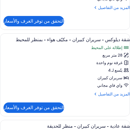
لمزيد
المزيد من التفاصيل
كيّف
ن
واء
لتفاصيل
التحقق من توفر الغرف والأسعار
ن
قة
نظر
ريحة
ستعراض
ملاءات من القطن المصري وأغطية فراش م
لجبل
10
شقة ديلوكس - سريران كبيران - مكيّف هواء - بمنظر للمحيط
ميع
ريران
إطلالة على المحيط
ور
بيران
28 متر مربع
قة
كيّف
يلوكس
غرفة نوم واحدة
واء
يتّسع لـ 4
نظر
ريران
سريران كبيران
لجبل
بيران
واي فاي مجاني
لمزيد
المزيد من التفاصيل
كيّف
ن
واء
لتفاصيل
التحقق من توفر الغرف والأسعار
ن
قة
منظر
يلوكس
ستعراض
ملاءات من القطن المصري وأغطية فراش م
لمحيط
16
شقة عادية - سريران كبيران - منظر للحديقة
ميع