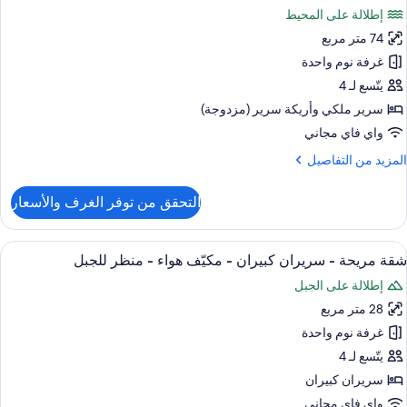
ميع
نظر
إطلالة على المحيط
لجبل
ور
74 متر مربع
قة
يلوكس
غرفة نوم واحدة
يتّسع لـ 4
شرفة
سرير ملكي‫‬ وأريكة سرير (مزدوجة)
واي فاي مجاني
منظر
لمزيد
المزيد من التفاصيل
لمحيط
ن
لتفاصيل
التحقق من توفر الغرف والأسعار
ن
قة
يلوكس
ستعراض
ملاءات من القطن المصري وأغطية فراش م
7
شقة مريحة - سريران كبيران - مكيّف هواء - منظر للجبل
ميع
شرفة
إطلالة على الجبل
ور
منظر
28 متر مربع
قة
لمحيط
ريحة
غرفة نوم واحدة
يتّسع لـ 4
ريران
سريران كبيران
بيران
واي فاي مجاني