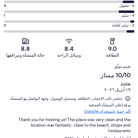
التصنيف
-
درجة
6 - مقبول
4
8
ممتاز.
التصنيف
-
درجة
4 - سيّئ
1
24
6
جيد.
التصنيف
من
-
درجة
2 - سيّئ للغاية
2
3
4
أصل
مقبول.
التصنيف
من
-
34
4
2
أصل
سيّئ.
من
من
-
34
8.8
8.4
9.0
1
تقييمات
أصل
سيّئ
من
من
النظافة
وسائل الراحة
حالة المنشأة ومرافقها
النزلاء
34
للغاية.
تقييمات
أصل
التقييمات
من
2
النزلاء
تقييم موثَّق
34
تقييمات
من
من
10/10 ممتاز
النزلاء
أصل
تقييمات
34
Julie
النزلاء
١٩ أبريل ٢٠٢٦
من
تقييمات
عناصر نالت الإعجاب: ⁦النظافة⁩، و⁦تسجيل الوصول⁩، و⁦جهة التواصل مع المنشأة⁩،
النزلاء
و⁦دقة إعلان المنشأة الفندقية⁩
الترجمة باستخدام Google
Thank you for hosting us! The place was very clean and the
location was fantastic, close to the beach, shops and
restaurants!