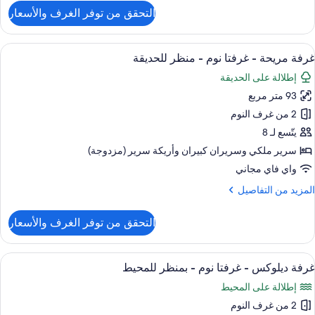
لتفاصيل
التحقق من توفر الغرف والأسعار
ن
كيّف
قة
واء
ريحة
ستعراض
ملاءات من القطن المصري وأغطية فراش م
17
غرفة مريحة - غرفتا نوم - منظر للحديقة
ميع
دة
نظر
إطلالة على الحديقة
سرّة
ور
لجبل
93 متر مربع
رفة
كيّف
ريحة
2 من غرف النوم
واء
يتّسع لـ 8
نظر
رفتا
سرير ملكي‫‬ وسريران كبيران‫‬ وأريكة سرير (مزدوجة)
لجبل
وم
واي فاي مجاني
لمزيد
المزيد من التفاصيل
نظر
ن
لحديقة
لتفاصيل
التحقق من توفر الغرف والأسعار
ن
رفة
ريحة
ستعراض
ملاءات من القطن المصري وأغطية فراش م
19
غرفة ديلوكس - غرفتا نوم - بمنظر للمحيط
ميع
رفتا
إطلالة على المحيط
وم
ور
2 من غرف النوم
رفة