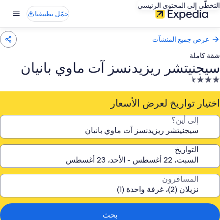
التخطّي إلى المحتوى الرئيسي
حمّل تطبيقنا
عرض جميع المنشآت
شقة كاملة
سيجنيتشر ريزيدنسز آت ماوي بانيان
نشأة
ندقية
صنفة
اختيار تواريخ لعرض الأسعار
ـ
إلى أين؟
3.
جمة
التواريخ
المسافرون
بحث