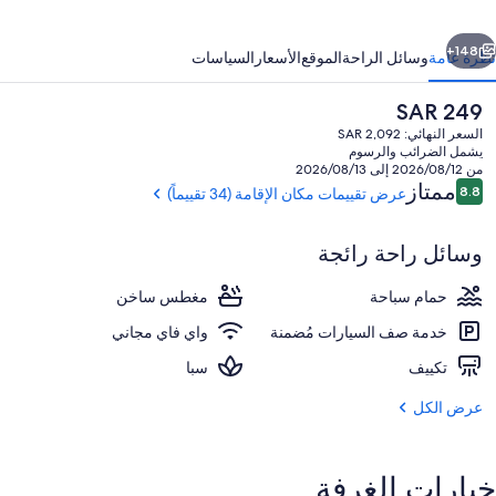
ابق
التالي
148+
نظرة عامة
وسائل الراحة
الموقع
الأسعار
السياسات
السعر
SAR 249
الحالي
السعر النهائي: SAR 2,092
هو
يشمل الضرائب والرسوم
SAR
من 2026/08/12 إلى 2026/08/13
249
التقييمات
ممتاز
8.8
عرض تقييمات مكان الإقامة (34 تقييماً)
8.8 من 10
وسائل راحة رائجة
المنشأة من الخارج
حمام سباحة
مغطس ساخن
خدمة صف السيارات مُضمنة
واي فاي مجاني
تكييف
سبا
عرض الكل
خيارات الغرفة