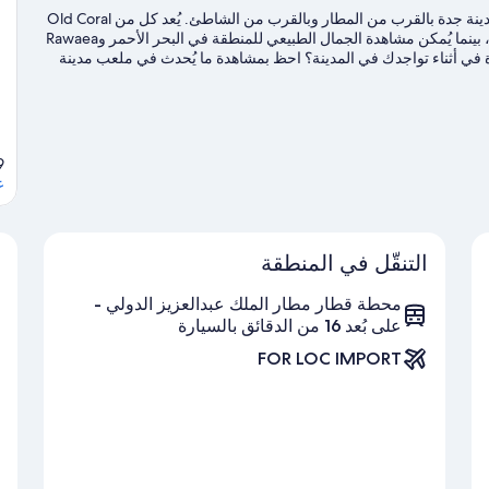
تقع فندق ماريوت جدة طريق المدينة المنورة في حي البوادي بمدينة جدة بالقرب من المطار وبالقرب من الشاطئ. يُعد كل من Old Coral
Houses وغذاء الفكر "أبراج" من معالم الجذب السياحية المحلية، بينما يُمكن مشاهدة الجمال الطبيعي للمنطقة في البحر الأحمر وRawaea
 أو مباراة في أثناء تواجدك في المدينة؟ احظ بمشاهدة ما يُحدث في ملعب مدينة
م.
تفضل بزيارة أدلتنا للسفر إلى جدة
6939 طر
ع
التنقّل في المنطقة
محطة قطار مطار الملك عبدالعزيز الدولي -
على بُعد 16 من الدقائق بالسيارة
FOR LOC IMPORT