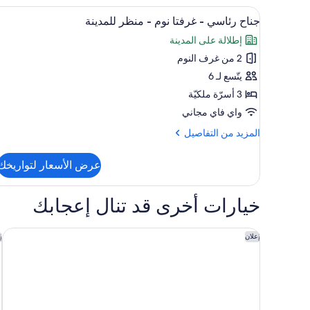
(City
بريمير
استعراض
منطقة المعيشة
View)
10
-
جناح رئاسي - غرفتا نوم - منظر للمدينة
جميع
سرير
إطلالة على المدينة
ملكي
صور
-
2 من غرف النوم
جناح
للمدخنين
رئاسي
يتّسع لـ 6
-
-
منظر
3 أسرّة ملكيّة
للمدينة
غرفتا
واي فاي مجاني
(City
نوم
View)
المزيد
المزيد من التفاصيل
-
من
منظر
التفاصيل
عرض الأسعار لتواريخك
عن
للمدينة
جناح
رئاسي
خيارات أخرى قد تنال إعجابك
-
غرفتا
نوم
فندق إنتركونتيننتال جدة أحد الفنادق من مجموعة فنادق إنترك
ف
إعلان
إ
-
منظر
للمدينة