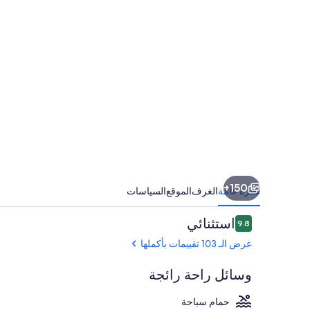
المنورة
150+
نظرة عامة
الغرف
الموقع
السياسات
التقييمات
استثنائي
9.8
9.8 من 10
عرض الـ 103 تقييمات بأكملها
وسائل راحة رائجة
حمام سباحة