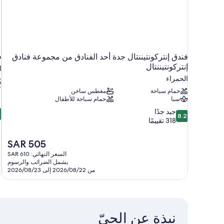
فندق إنتركونتيننتال جدة أحد الفنادق من مجموعة فنادق
ف
إنتركونتيننتال
ا
الحمراء
حمام سباحة
مغطس ساخن
سبا
حمام سباحة للأطفال
0
8.2
جيد جدًا
0
8.2
م
من
318 تقييمًا
10،
ج
جيد
السعر
SAR 505
ج
جدًا،
الحالي
3
السعر النهائي: SAR 610
318
هو
يشمل الضرائب والرسوم
ت
تقييمًا
SAR
من 2026/08/22 إلى 2026/08/23
505
نبذة عن الحيّ