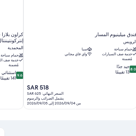
ندق ميلينيوم المسار
كراون بلازا 
إنتركونتيننتا
لرويس
المحمدية
حمام سباحة
سبا
خدمة صف السيارات
واي فاي مجاني
حمام سباحة
مُضمنة
خدمة صف ال
مُضمنة
8.
جيد جدًا
8.
ن
13 تقييمًا
9.6
استثنائي
9.6
10،
من
141 تقييمًا
يد
10،
السعر
SAR 518
دًا،
استثنائي،
الحالي
1
السعر النهائي: SAR 625
141
هو
يشمل الضرائب والرسوم
قييمًا
تقييمًا
SAR
من 2026/09/04 إلى 2026/09/05
518