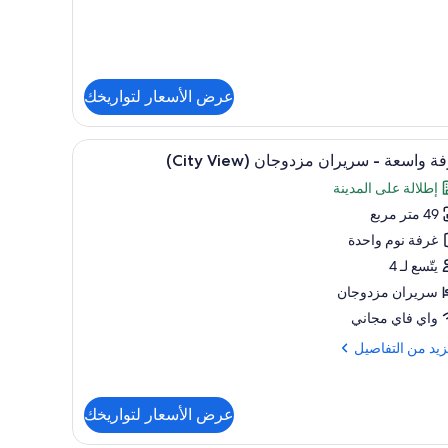
مدخنين
فاصيل
ح
يذي
عرض الأسعار لتواريخك
تا
تعراض
أغطية فراش متميزة وأسرّة بإسفنج يتكيف مع شكل 
6
ة واسعة - سريران مزدوجان (City View)
دخنين
يع
إطلالة على المدينة
ر
49 متر مربع
فة
سعة
غرفة نوم واحدة
يتّسع لـ 4
يران
سريران مزدوجان
دوجان
واي فاي مجاني
(Ci
زيد
زيد من التفاصيل
Vie
فاصيل
عرض الأسعار لتواريخك
ة
عة