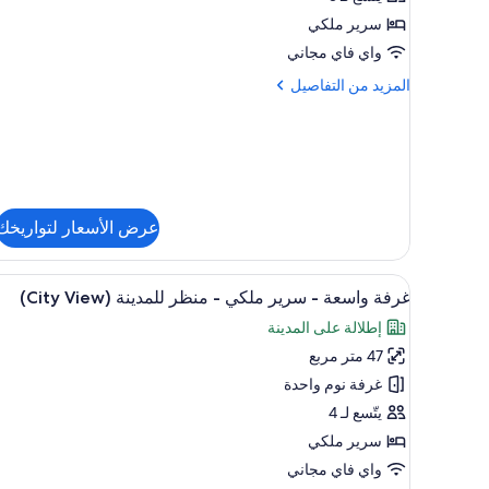
-
سرير ملكي
سرير
واي فاي مجاني
ملكي
المزيد
المزيد من التفاصيل
من
التفاصيل
عن
غرفة
تنفيذية
-
سرير
عرض الأسعار لتواريخك
ملكي
استعراض
أغطية فراش متميزة وأسرّة بإسفن
11
غرفة واسعة - سرير ملكي - منظر للمدينة (City View)
جميع
إطلالة على المدينة
صور
47 متر مربع
غرفة
واسعة
غرفة نوم واحدة
-
يتّسع لـ 4
سرير
سرير ملكي
ملكي
واي فاي مجاني
-