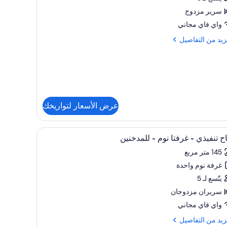
سرير مزدوج
فة
واي فاي مجاني
م
زيد
زيد من التفاصيل
حدة
فاصيل
ح
يور
ة
عرض الأسعار لتواريخك
دة
تعراض
مع شكل الجسم وميني بار
أغطية فراش متميزة وأسرّة بإسفنج يتكيف مع شكل 
12
ح تنفيذي - غرفتا نوم - للمدخنين
يع
145 متر مربع
ر
غرفة نوم واحدة
اح
فيذي
يتّسع لـ 5
سريران مزدوجان
تا
واي فاي مجاني
م
زيد
زيد من التفاصيل