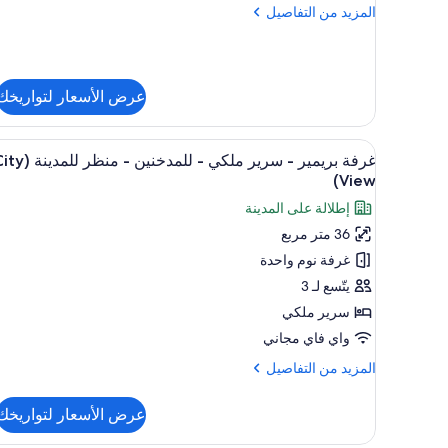
المزيد
المزيد من التفاصيل
منظر
من
للمدينة
التفاصيل
(City
عن
غرفة
View)
عرض الأسعار لتواريخك
واسعة
-
سرير
استعراض
أغطية فراش متميزة وأسرّة بإسفن
ملكي
7
غرفة بريمير - سرير ملكي - للمدخنين - منظر ل
جميع
-
View)
منظر
صور
إطلالة على المدينة
للمدينة
غرفة
(City
36 متر مربع
بريمير
View)
غرفة نوم واحدة
-
سرير
يتّسع لـ 3
ملكي
سرير ملكي
-
واي فاي مجاني
للمدخنين
المزيد
المزيد من التفاصيل
-
من
منظر
التفاصيل
عرض الأسعار لتواريخك
عن
للمدينة
غرفة