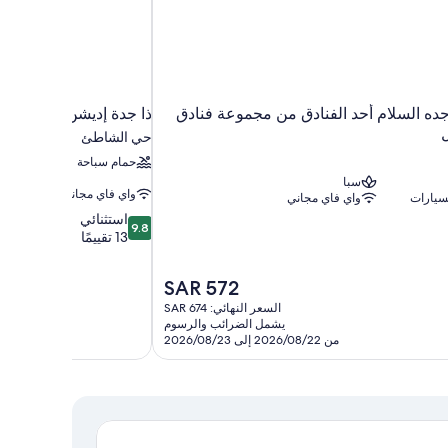
جده السلام أحد الفنادق من مجموعة فنادق
ذا جدة إديشن
ل
حي الشاطئ
حمام سباحة
سبا
واي فاي مجاني
سيارات
واي فاي مجاني
9.8
استثنائي
9.8
من
13 تقييمًا
10،
استثنائي،
السعر
SAR 572
13
الحالي
تقييمًا
السعر النهائي: SAR 674
هو
يشمل الضرائب والرسوم
SAR
من 2026/08/22 إلى 2026/08/23
572