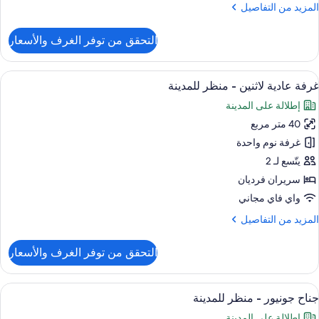
لمزيد
المزيد من التفاصيل
ن
لتفاصيل
التحقق من توفر الغرف والأسعار
ن
رفة
زدوجة
ستعراض
عناصر مجانية داخل الميني بار وخزنة داخل
5
ادية
غرفة عادية لاثنين - منظر للمدينة
ميع
إطلالة على المدينة
نظر
ور
لمدينة
40 متر مربع
رفة
ادية
غرفة نوم واحدة
اثنين
يتّسع لـ 2
سريران فرديان
نظر
واي فاي مجاني
لمدينة
لمزيد
المزيد من التفاصيل
ن
لتفاصيل
التحقق من توفر الغرف والأسعار
ن
رفة
ادية
ستعراض
عناصر مجانية داخل الميني بار وخزنة داخل
6
اثنين
جناح جونيور - منظر للمدينة
ميع
إطلالة على المدينة