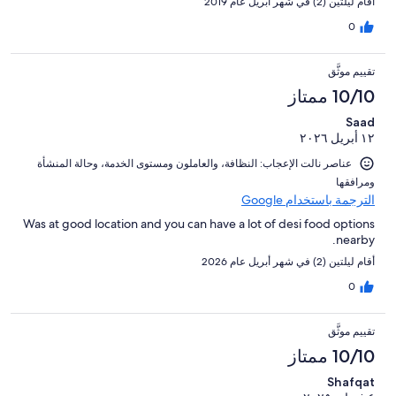
أقام ليلتين (2) في شهر أبريل عام 2019
0
تقييم موثَّق
10/10 ممتاز
Saad
١٢ أبريل ٢٠٢٦
عناصر نالت الإعجاب: ⁦النظافة⁩، و⁦العاملون ومستوى الخدمة⁩، و⁦حالة المنشأة
ومرافقها⁩
الترجمة باستخدام Google
Was at good location and you can have a lot of desi food options
nearby.
أقام ليلتين (2) في شهر أبريل عام 2026
0
تقييم موثَّق
10/10 ممتاز
Shafqat