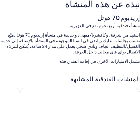
نبذة عن هذه المنشأة
إريديوم 70 هوتل
منشأة فندقية أربع نجوم تقع في العزيزية
استفِد من شرفة، وكافيتيريا/مقهى، وحديقة في منشأة إريديوم 70 هوتل.متّع
نفسك بجلسات تدليك رياضي في السبا الموجودة في المنشأة.بالإضافة إلى خدمة
الغسيل/التنظيف الجاف ونادي صحي يعمل على مدار 24 ساعة، يُمكن للنزلاء
الاتصال بواي فاي مجاني داخل الغرفة.
تشمل الامتيازات الأخرى في إقامة الفندق هذه:
حمام سباحة مكشوف
المنشآت الفندقية المشابهة
صف السيارة بمعرفة النزيل مجانًا
بوفيه فطور (برسوم إضافية)، وقاعة رقص، ومصعد
يبيس سيتي سنتر جدة
فندق كروا
خدمات الاستعلامات والإرشاد، ومكتب كمبيوتر، وخزانة للأمانات في مكتب
الاستقبال
سمات الغرفة
تقدم جميع الغرف الـ 126 وسائل راحة مثل خدمة الغرف على مدار 24 ساعة وبار
مع مغسلة، إلى جانب مزايا مثل تكييف وميني بار به عناصر مجانية.
تتضمن وسائل الراحة الإضافية: