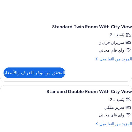
Standard Twin Room With City View
يتّسع لـ 2
سريران فرديان
واي فاي مجاني
لمزيد
المزيد من التفاصيل
ن
لتفاصيل
التحقق من توفر الغرف والأسعار
ن
Standar
Twi
ستعراض
عناصر مجانية داخل الميني بار وخزنة داخل
1
Roo
Standard Double Room With City View
ميع
Wit
يتّسع لـ 2
Cit
ور
Vie
سرير ملكي
Standar
Doubl
واي فاي مجاني
Roo
لمزيد
المزيد من التفاصيل
Wit
ن