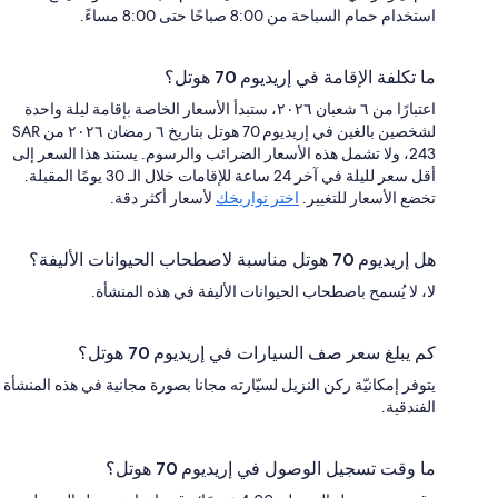
استخدام حمام السباحة من 8:00 صباحًا حتى 8:00 مساءً.
ما تكلفة الإقامة في إريديوم 70 هوتل؟
اعتبارًا من ٦ شعبان ٢٠٢٦، ستبدأ الأسعار الخاصة بإقامة ليلة واحدة
لشخصين بالغين في إريديوم 70 هوتل بتاريخ ٦ رمضان ٢٠٢٦ من SAR
243، ولا تشمل هذه الأسعار الضرائب والرسوم. يستند هذا السعر إلى
أقل سعر لليلة في آخر 24 ساعة للإقامات خلال الـ 30 يومًا المقبلة.
تخضع الأسعار للتغيير.
اختر تواريخك
لأسعار أكثر دقة.
هل إريديوم 70 هوتل مناسبة لاصطحاب الحيوانات الأليفة؟
لا، لا يُسمح باصطحاب الحيوانات الأليفة في هذه المنشأة.
كم يبلغ سعر صف السيارات في إريديوم 70 هوتل؟
يتوفر إمكانيّة ركن النزيل لسيّارته مجانا بصورة مجانية في هذه المنشأة
الفندقية.
ما وقت تسجيل الوصول في إريديوم 70 هوتل؟