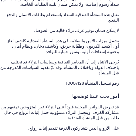
سداد رسوم إضافية، ولا يمكن ضمان تلبية الطلبات الخاصة.
تقبل هذه المنشأة الفندقية السداد باستخدام بطاقات الائتمان والدفع
النقدي
لا يمكن ضمان توفير غرف نزلاء خالية من الضوضاء
تشمل ميزات الأمن والسلامة في هذه المنشأة الفندقية كاشف لغاز
أول أكسيد الكربون، وطفّاية حريق، وكاشف دخان، ونظام أمان،
وحقيبة إسعافات أولية، وسور حماية للنوافذ
يُرجى الانتباه إلى أن المعايير الثقافية وسياسات النزلاء قد تختلف
باختلاف الدولة وباختلاف المنشأة. وقد تمّ تقديم السياسات المُدرجة من
قِبَل المنشأة
رقم تسجيل المنشأة ⁦10007128⁩
أمور يجب علينا توضيحها
قد تفرض القوانين المحلية قيوداً على النزلاء غير المتزوجين تمنعهم من
مشاركة الغرف. ويتحمل النزلاء مسؤولية حمل إثبات الزواج في حال
طلبه من قبل المنشأة الفندقية.
على الأزواج الذين يتشاركون الغرفة تقديم إثبات زواج.