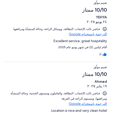
تقييم موثَّق
10/10 ممتاز
YEHYA
٢٤ يونيو ٢٠٢٥
عناصر نالت الإعجاب: ⁦النظافة⁩، و⁦وسائل الراحة⁩، و⁦حالة المنشأة ومرافقها⁩
الترجمة باستخدام Google
Excellent service, great hospitality
أقام ليلتين (2) في شهر يونيو عام 2025
0
تقييم موثَّق
10/10 ممتاز
Ahmed
١٩ يناير ٢٠٢٥
عناصر نالت الإعجاب: ⁦النظافة⁩، و⁦العاملون ومستوى الخدمة⁩، و⁦حالة المنشأة
ومرافقها⁩، و⁦مستوى الراحة في الغرفة⁩
الترجمة باستخدام Google
Location is nice and very clean hotel