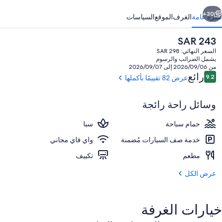
ابق
التالي
30+
نظرة عامة
الغرف
الموقع
السياسات
السعر
SAR 243
الحالي
السعر النهائي: SAR 298
هو
يشمل الضرائب والرسوم
SAR
من 2026/09/06 إلى 2026/09/07
243
التقييمات
رائع
9.2
عرض 82 تقييمًا بأكملها
9.2 من 10
وسائل راحة رائجة
حمّام سباحة خارجي
حمام سباحة
سبا
خدمة صف السيارات مُضمنة
واي فاي مجاني
مطعم
تكييف
عرض الكل
خيارات الغرفة