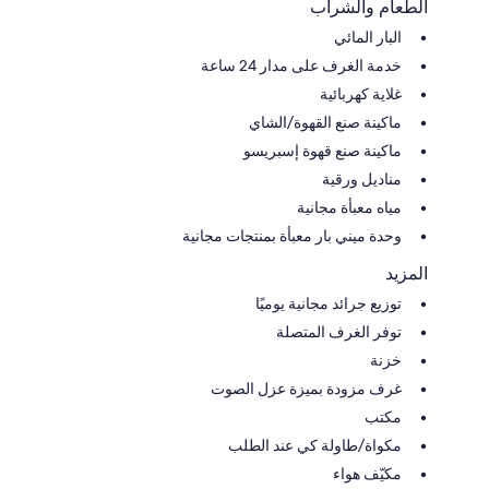
الطعام والشراب
البار المائي
خدمة الغرف على مدار 24 ساعة
غلاية كهربائية
ماكينة صنع القهوة/الشاي
ماكينة صنع قهوة إسبريسو
مناديل ورقية
مياه معبأة مجانية
وحدة ميني بار معبأة بمنتجات مجانية
المزيد
توزيع جرائد مجانية يوميًا
توفر الغرف المتصلة
خزنة
غرف مزودة بميزة عزل الصوت
مكتب
مكواة/طاولة كي عند الطلب
مكيّف هواء