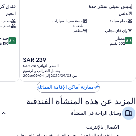
إيبيس
فندق
إيبيس سيتي سنتر جدة
فندق كر
مستلزمات مجانية للعناية الشخصية ومجففات شعر
سيتي
كروان
الأندلس
النعيم
تلفزيونات إل سي دي مزودة بقنوات فضائية
سنتر
جدة
حمام سباحة
خدمة صف السيارات
حمام سب
جدة
النعيم
أسرّة أطفال مجانية، وغلايات كهربائية، وخدمة تنظيف الغرف يوميًا
مُضمنة
حمام سب
الأندلس
واي فاي مجاني
مطعم
8.4
8.8
ممتاز
جيد جد
8.4
8.8
من
من
502 تقييم
150 تقييمًا
10،
10،
ممتاز،
جيد
السعر
SAR 239
502
جدًا،
الحالي
تقييم
150
السعر النهائي: SAR 281
هو
تقييمًا
يشمل الضرائب والرسوم
SAR
من 2026/09/03 إلى 2026/09/04
239
مقارنة أماكن الإقامة المماثلة
المزيد عن هذه المنشأة الفندقية
وسائل الراحة في المنشأة
الاتصال بالإنترنت
الخدمات المتاحة في جميع الغرف: خدمة واي فاي مجانية