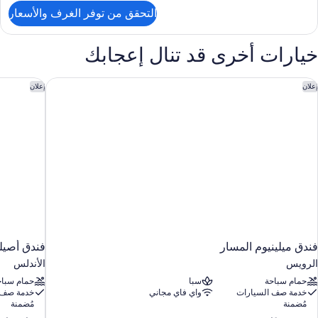
لتفاصيل
Cit
التحقق من توفر الغرف والأسعار
ن
Vie
Standar
Doubl
خيارات أخرى قد تنال إعجابك
Roo
Wit
Cit
ندق ميلينيوم المسار
فندق أصيل
إعلان
إعلان
Vie
فندق ميلينيوم المسار
فندق أصيل
الرويس
الأندلس
حمام سباحة
سبا
حمام سباح
خدمة صف السيارات
واي فاي مجاني
خدمة صف 
مُضمنة
مُضمنة