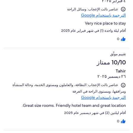
٤ فبراير ٢٠٢٥
عناصر نالت الإعجاب: وسائل الراحة
الترجمة باستخدام Google
Very nice place to stay
أقام ليلة واحدة (1) في شهر فبراير عام 2025
0
تقييم موثَّق
10/10 ممتاز
Tahir
٢٦ ديسمبر ٢٠٢٥
عناصر نالت الإعجاب: ⁦النظافة⁩، و⁦العاملون ومستوى الخدمة⁩، و⁦حالة المنشأة
ومرافقها⁩، و⁦مستوى الراحة في الغرفة⁩
الترجمة باستخدام Google
Great size rooms. Friendly hotel team and great location.
أقام ليلتين (2) في شهر ديسمبر عام 2025
0