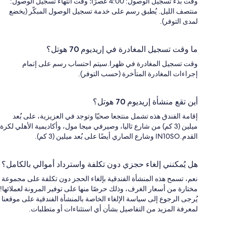
وقت بدء تسجيل الوصول: 4:00 عصرًا؛ وقت انتهاء تسجيل الوصول:
منتصف الليل. يُطبق رسم على خدمة تسجيل الوصول المبكّر (يخضع
لمدى التوفر).
ما وقت تسجيل المغادرة في إريديوم 70 هوتل؟
وقت تسجيل المغادرة في ظهرا.سيتم احتساب رسم على إتمام
إجراءات المغادرة المتأخرة (حسب التوفر).
أين تقع منشأة إريديوم 70 هوتل؟
إقامة الفندق هذه تشمل منتجعا صحيّا وتوجد في العزيزية، على بُعد
ميلين (3 كم) من شارع ثاليا، وصيرفي ميجا مول، وأكاديمية الأهلي لكرة
القدم.IN10SO وشارع الصاري أيضًا على بُعد ميلين (3 كم).
هل يُمكنني إلغاء حجزي دون تكلفة واسترداد أموالي بالكامل؟
نعم، تسمح هذه المنشأة الفندقية بإلغاء الحجز دون تكلفة على مجموعة
مختارة من أسعار الغرف، وذلك حرصًا منها على توفير المرونة لعملائها!
يُرجى الرجوع إلى سياسة الإلغاء الخاصة بالمنشأة الفندقية على موقعنا
لمعرفة المزيد من التفاصيل بشأن أي استثناءات أو متطلبات.