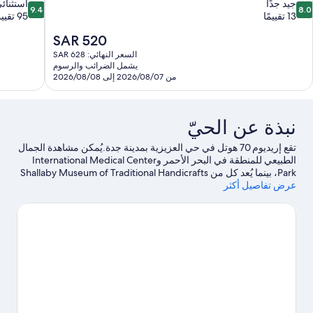
9.4
8.
جيد جدًا
استثنائ
9.4
8.0
ن
من
13 تقييمًا
95 تقييمًا
10،
10،
السعر
SAR 520
يد
استثنائي،
الحالي
دًا،
95
السعر النهائي: SAR 628
هو
1
تقييمًا
يشمل الضرائب والرسوم
SAR
من 2026/08/07 إلى 2026/08/08
قييمًا
520
نبذة عن الحيّ
تقع إريديوم 70 هوتل في حي العزيزية بمدينة جدة.يُمكن مشاهدة الجمال
الطبيعي للمنطقة في البحر الأحمر وInternational Medical Center
Park، بينما يُعد كل من Shallaby Museum of Traditional Handicrafts
عرض تفاصيل أكثر
& Hejazi Heritage وفوكس سينما - جدة بارك من أبرز المعالم
الثقافية.لا تفوت زيارة كل من IN10SO ومتحف مدينة الطيبات العالمية
للعلوم والمعرفة أيضًا.
تفضل بزيارة أدلتنا للسفر إلى جدة