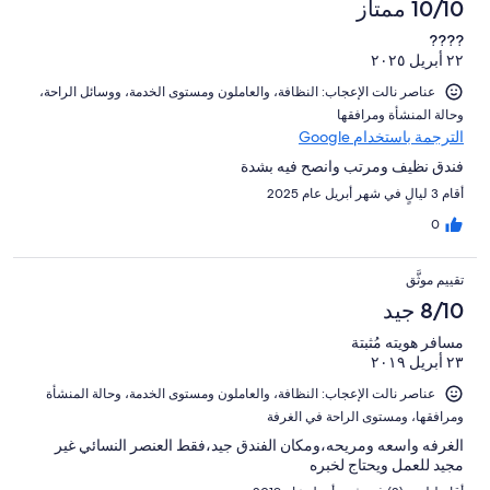
10/10 ممتاز
تقييمات
82
النزلاء
????
من
٢٢ أبريل ٢٠٢٥
تقييمات
النزلاء
عناصر نالت الإعجاب: ⁦النظافة⁩، و⁦العاملون ومستوى الخدمة⁩، و⁦وسائل الراحة⁩،
و⁦حالة المنشأة ومرافقها⁩
الترجمة باستخدام Google
فندق نظيف ومرتب وانصح فيه بشدة
أقام 3 ليالٍ في شهر أبريل عام 2025
0
تقييم موثَّق
8/10 جيد
مسافر هويته مُثبتة
٢٣ أبريل ٢٠١٩
عناصر نالت الإعجاب: ⁦النظافة⁩، و⁦العاملون ومستوى الخدمة⁩، و⁦حالة المنشأة
ومرافقها⁩، و⁦مستوى الراحة في الغرفة⁩
الغرفه واسعه ومريحه،ومكان الفندق جيد،فقط العنصر النسائي غير
مجيد للعمل ويحتاج لخبره