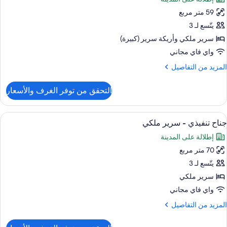
نظر
ور
لمدينة
59 متر مربع
ناح
ونيور
يتّسع لـ 3
سرير ملكي‫‬ وأريكة سرير (كبيرة)
نظر
واي فاي مجاني
لمدينة
لمزيد
المزيد من التفاصيل
ن
لتفاصيل
التحقق من توفر الغرف والأسعار
ن
ناح
ونيور
ستعراض
عناصر مجانية داخل الميني بار وخزنة داخل
6
جناح تنفيذي - سرير ملكي
ميع
نظر
إطلالة على المدينة
ور
لمدينة
70 متر مربع
ناح
نفيذي
يتّسع لـ 3
سرير ملكي
رير
واي فاي مجاني
لكي
لمزيد
المزيد من التفاصيل
ن
لتفاصيل