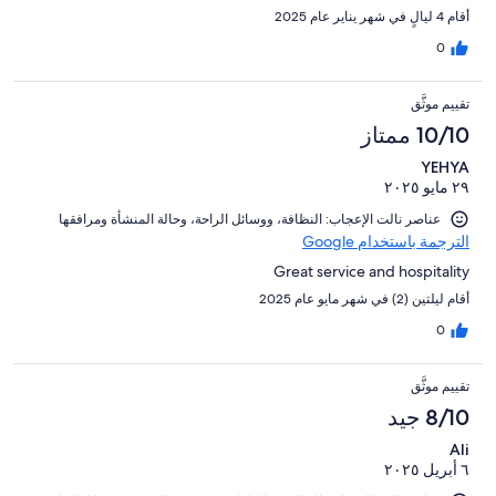
أقام 4 ليالٍ في شهر يناير عام 2025
0
تقييم موثَّق
10/10 ممتاز
YEHYA
٢٩ مايو ٢٠٢٥
عناصر نالت الإعجاب: ⁦النظافة⁩، و⁦وسائل الراحة⁩، و⁦حالة المنشأة ومرافقها⁩
الترجمة باستخدام Google
Great service and hospitality
أقام ليلتين (2) في شهر مايو عام 2025
0
تقييم موثَّق
8/10 جيد
Ali
٦ أبريل ٢٠٢٥