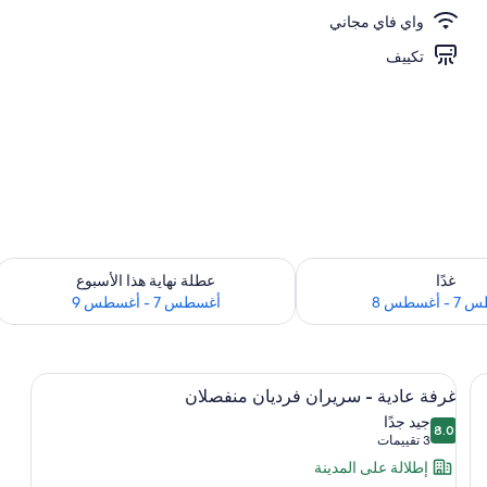
واي فاي مجاني
ارج
تكييف
 لغد للفترة أغسطس 7 - أغسطس 8
تحقق من مدى التوفر لعطلة نهاية هذا الأسبوع للف
غدًا
عطلة نهاية هذا الأسبوع
أغسطس 8
أغسطس 7 - أغسطس 9
استعراض
1 غرفة نوم وميني بار وخزنة داخل الغرفة ومكتب
12
غرفة عادية - سريران فرديان منفصلان
جميع
جيد جدًا
8.0
صور
8.0 من 10
(3
3 تقييمات
غرفة
تقييمات)
إطلالة على المدينة
عادية