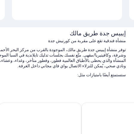
إيبيس جدة طريق مالك
منشأة فندقية تقع على مقربة من كورنيش جدة
توفر منشأة إيبيس جدة طريق مالك، الموجودة بالقرب من مركز البحر الأحمر
المنشأة والذي يحظى بالأطباق العالمية فطور، وفطور متأخر، وغداء، وعشاء، 
ونادي صحي، يُمكن للنزلاء الاتصال بواي فاي مجاني داخل الغرفة.
ستستمتع أيضًا بامتيازات مثل:
حمام سباحة مكشوف وحمام سباحة للأطفال، مع مظلات على حمّام الس
صف السيارة بمعرفة النزيل مجانًا
بوفيه فطور (برسوم إضافية)، وحافلة للتوصيل من وإلى المطار (بتكلفة 
طار جدة
إيبيس سيتي سنتر جدة
فريق عمل يجيد التحدث بعدة لغات، وجرائد مجانية، وقاعة ولائم
تُشير تقييمات النزلاء إلى وجود نظرة إيجابية لطاقم العمل المُساعد
سمات الغرفة