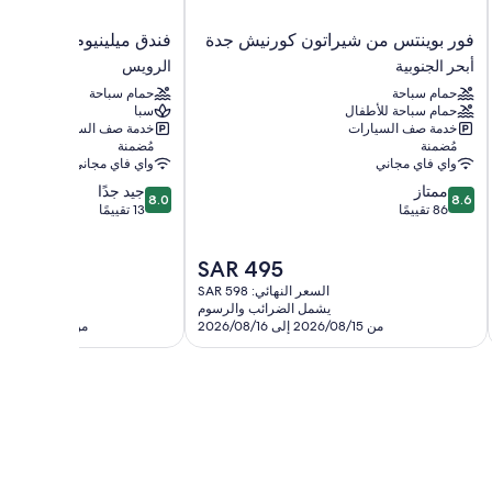
ها أدق اللمسات المدروسة مثل مساحات عمل مناسبة للكمبيوتر المحمول
فور
فندق
فور بوينتس من شيراتون كورنيش جدة
فندق ميلينيوم المسار
بوينتس
ميلينيوم
أبحر الجنوبية
الرويس
من
المسار
حمام سباحة
حمام سباحة
شيراتون
الرويس
حمام سباحة للأطفال
سبا
كورنيش
خدمة صف السيارات
خدمة صف السيارات
جدة
مُضمنة
مُضمنة
أبحر
واي فاي مجاني
واي فاي مجاني
الجنوبية
8.0
8.6
ممتاز
جيد جدًا
8.0
8.6
من
من
86 تقييمًا
13 تقييمًا
10،
10،
ممتاز،
جيد
السعر
SAR 495
86
جدًا،
الحالي
تقييمًا
13
السعر النهائي: SAR 598
السعر ال
هو
تقييمًا
يشمل الضرائب والرسوم
يشمل 
SAR
من 2026/08/15 إلى 2026/08/16
من 2026/08/07 إلى 2026/08/08
495