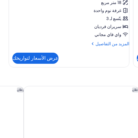
18 متر مربع
-
غرفة نوم واحدة
سريران
يتّسع لـ 3
فرديان
سريران فرديان
منفصلان
واي فاي مجاني
المزيد
المزيد من التفاصيل
من
التفاصيل
عرض الأسعار لتواريخك
عن
غرفة
عادية
-
سريران
فرديان
ندق إنتركونتيننتال جدة أحد الفنادق من مجموعة فنادق إنتركونتيننتال
ذا جدة إديش
علان
إعلان
منفصلان