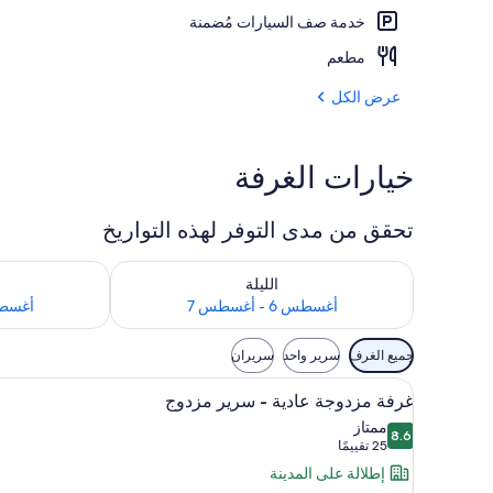
خدمة صف السيارات مُضمنة
المنشأة من الخ
مطعم
عرض الكل
خيارات الغرفة
تحقق من مدى التوفر لهذه التواريخ
تحقق من مدى التوفر لليلة للفترة أغسطس 6 - أغسطس 7
تحقق من مدى التوفر
الليلة
أغسطس 6 - أغسطس 7
أغسطس 7 - 
عوامل
جميع الغرف
سرير واحد
سريران
التصفية
استعراض
1 غرفة نوم وميني بار وخزنة داخل الغرفة ومكتب
المتاحة
19
غرفة مزدوجة عادية - سرير مزدوج
جميع
للغرف
ممتاز
8.6
صور
8.6 من 10
(25
25 تقييمًا
غرفة
تقييمًا)
إطلالة على المدينة
مزدوجة