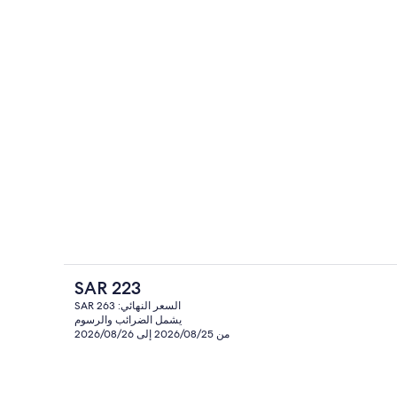
حمّام سباحة خارجي، مظلات على حمّام ال
الفندقية
السعر
SAR 223
الحالي
السعر النهائي: SAR 263
هو
يشمل الضرائب والرسوم
حمّام سباحة خارجي، مظلات على حمّام ال
SAR
من 2026/08/25 إلى 2026/08/26
223