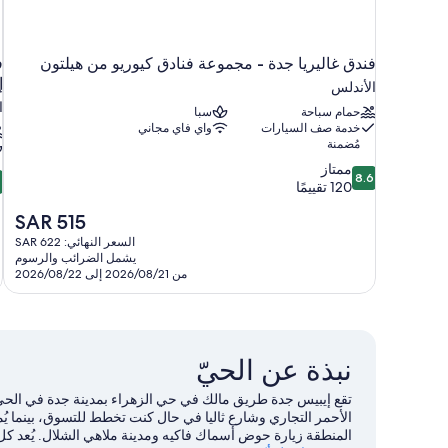
فندق غاليريا جدة - مجموعة فنادق كيوريو من هيلتون
ف
إ
الأندلس
ا
حمام سباحة
سبا
خدمة صف السيارات
واي فاي مجاني
مُضمنة
8.6
ممتاز
2
8.6
2
من
120 تقييمًا
م
10،
السعر
SAR 515
ممتاز،
ج
الحالي
120
السعر النهائي: SAR 622
ج
هو
تقييمًا
يشمل الضرائب والرسوم
7
SAR
من 2026/08/21 إلى 2026/08/22
ت
515
نبذة عن الحيّ
تقع إيبيس جدة طريق مالك في حي الزهراء بمدينة جدة في الحي
الأحمر التجاري وشارع ثاليا في حال كنت تخطط للتسوق، بينما 
المنطقة زيارة حوض أسماك فاكيه ومدينة ملاهي الشلال. يُعد