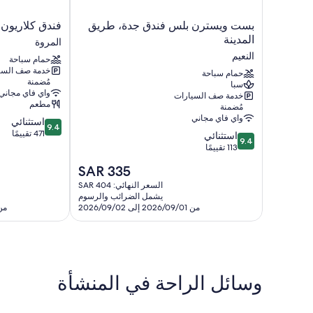
بست
فندق
بست ويسترن بلس فندق جدة، طريق
فندق كلاريون
ويسترن
كلاريون
المدينة
المروة
بلس
مطار
النعيم
حمام سباحة
فندق
جدة
خدمة صف السي
جدة،
حمام سباحة
المروة
مُضمنة
سبا
طريق
واي فاي مجاني
خدمة صف السيارات
المدينة
مطعم
مُضمنة
النعيم
واي فاي مجاني
9.4
استثنائي
9.4
من
471 تقييمًا
9.4
استثنائي
9.4
10،
من
113 تقييمًا
استثنائي،
10،
السعر
SAR 335
471
استثنائي،
الحالي
تقييمًا
113
السعر النهائي: SAR 404
هو
يشمل الضرائب والرسوم
تقييمًا
SAR
من 2026/09/01 إلى 2026/09/02
من 2026/08/09 إل
335
وسائل الراحة في المنشأة