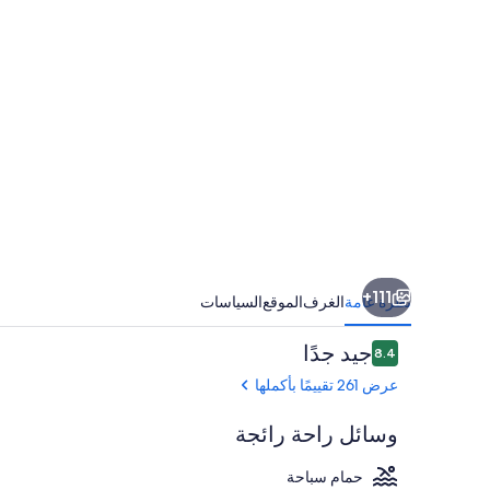
111+
نظرة عامة
الغرف
الموقع
السياسات
التقييمات
جيد جدًا
8.4
8.4 من 10
عرض 261 تقييمًا بأكملها
وسائل راحة رائجة
حمام سباحة