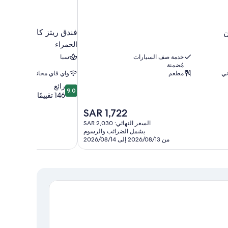
ن
فندق ريتز كارلتون, جدة
الحمراء
خدمة صف السيارات
سبا
مُضمنة
ني
مطعم
واي فاي مجاني
9.0
رائع
9.0
من
146 تقييمًا
10،
السعر
SAR 1,722
رائع،
الحالي
146
السعر النهائي: SAR 2,030
هو
تقييمًا
يشمل الضرائب والرسوم
SAR
من 2026/08/13 إلى 2026/08/14
1,722