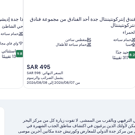
ندق إنتركونتيننتال جدة أحد الفنادق من مجموعة فنادق
ذا جدة إديش
نتركونتيننتال
حي الشاطئ
لحمراء
حمام سباحة
حمام سباحة
مغطس ساخن
واي فاي مجا
سبا
حمام سباحة للأطفال
9.8
استثنائي
8.
جيد جدًا
9.8
8.
من
13 تقييمًا
ن
317 تقييمًا
10،
10،
السعر
SAR 495
استثنائي،
يد
الحالي
13
السعر النهائي: SAR 598
دًا،
هو
تقييمًا
يشمل الضرائب والرسوم
31
SAR
من 2026/08/07 إلى 2026/08/08
قييمًا
495
 الترفيهي وبالقرب من الممشى. لا تفوت زيارة كل من مركز البحر
يُمكن لأولئك الذين يرغبون في اكتشاف مناطق الجذب الشهيرة في
 كل من مركز جدة الدولي للمعارض وكورنيش جدة مكانين آخرين موصى