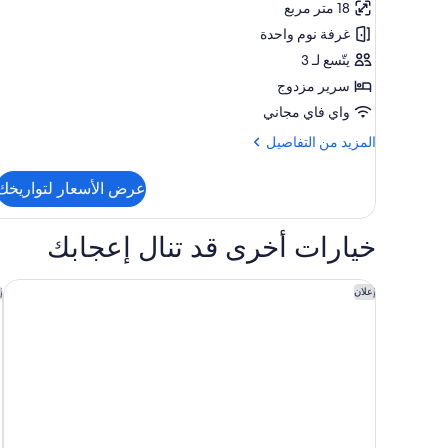
18 متر مربع
عادية
غرفة نوم واحدة
-
يتّسع لـ 3
سرير
سرير مزدوج
مزدوج
واي فاي مجاني
المزيد
المزيد من التفاصيل
من
التفاصيل
عرض الأسعار لتواريخك
عن
غرفة
مزدوجة
خيارات أخرى قد تنال إعجابك
عادية
-
سرير
فندق غاليريا جدة - مجموعة فنادق كيوريو من هيلتون
ف
إعلان
إ
مزدوج