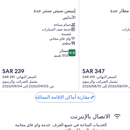
تعرض جميع الغرف الـ 178 ذات المفروشات الفريدة في كل من
وتكييف، بالإضافة إلى وسائل راحة مثل إنترنت لاسلكي مجاناً وخزنات.
إيبيس
 مطار جدة
إيبيس سيتي سنتر جدة
سيتي
تتضمن وسائل الراحة الأخرى:
الأندلس
سنتر
حمام سباحة
تدوير المخلفات، ومصابيح إضاءة LED، ومواد تنظيف صديقة للبيئة
جدة
ارات
خدمة صف السيارات
الأندلس
حمامات مزودة بدُش غزير ومستلزمات للعناية الشخصية صديقة للبيئة
مُضمنة
واي فاي مجاني
دواليب/خزائن ملابس، وأسرّة أطفال مجانية، وغلايات كهربائية
مطعم
8.8
ممتاز
8.8
من
502 تقييم
10،
ممتاز،
السعر
السعر
SAR 239
SAR 347
502
الحالي
الحالي
تقييم
السعر النهائي: SAR 419
السعر النهائي: SAR 281
هو
هو
يشمل الضرائب والرسوم
يشمل الضرائب والرسوم
SAR
SAR
ى 2026/08/10
من 2026/09/03 إلى 2026/09/04
239
347
مقارنة أماكن الإقامة المماثلة
الاتصال بالإنترنت
الخدمات المتاحة في جميع الغرف: خدمة واي فاي مجانية
وخدمة اتصال سلكي بالإنترنت