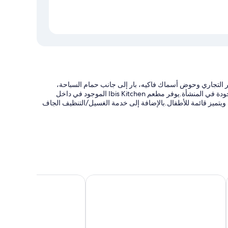
 التجاري وحوض أسماك فاكيه، بار إلى جانب حمام السباحة،
وشرفة، وكافيتيريا/مقهى. متّع نفسك بجلسات تدليك تايلاندية في السبا الموجودة في المنشأة.يوفر مطعم Ibis Kitchen الموجود في داخل
ويتميز قائمة للأطفال.بالإضافة إلى خدمة الغسيل/التنظيف الجاف
باحة
إضافية)، وشوايات فحم
فور بوينتس من شيراتون كورنيش جدة
فندق ميلينيوم المسار