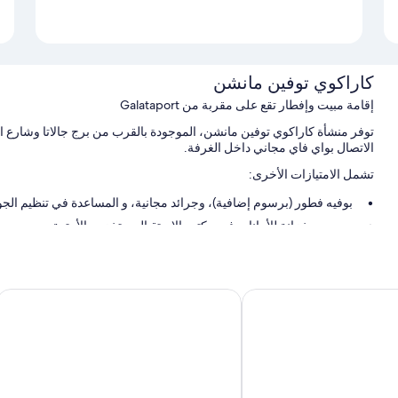
كاراكوي توفين مانشن
إقامة مبيت وإفطار تقع على مقربة من Galataport
توفر منشأة كاراكوي توفين مانشن، الموجودة بالقرب من برج جالاتا وشارع الاس
الاتصال بواي فاي مجاني داخل الغرفة.
تشمل الامتيازات الأخرى:
بوفيه فطور (برسوم إضافية)، وجرائد مجانية، و المساعدة في تنظيم الجو
مصعد، وخزانة للأمانات في مكتب الاستقبال، وتخزين الأمتعة
مكتب استقبال مفتوح 24 ساعة ومبرد مياه
سمات الغرفة
م لايون هوتل آند ابا
بيتروس هوتل
توفر جميع غرف النزلاء في منشأة كاراكوي توفين مانشن أدق اللمسات المدر
بالإضافة إلى وسائل راحة مثل إنترنت لاسلكي مجاناً ووحدات ميني بار.
تشمل اللوازم المتوفرة في جميع الغرفة الإضافية:
تدوير المخلفات، ومصابيح إضاءة LED، وتحويل بقايا الطعام إلى سماد