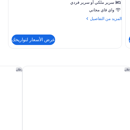
سرير ملكي‫‬ أو سرير فردي
واي فاي مجاني
المزيد
المزيد من التفاصيل
من
التفاصيل
عن
غرفة
عرض الأسعار لتواريخك
ثلاثية
مريحة
ا هيز كاراكوي
ماندارين أو
علان
إعلان