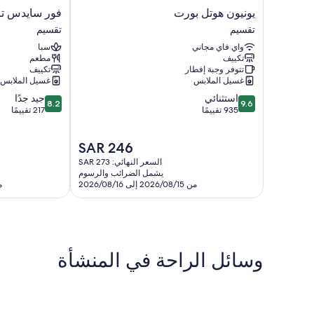
يونيون
فور
يونيون هوتل بورت
فور سايدس تاك
هوتل
سايدس
تقسيم
تقسيم
بورت
تاكسيم
واي فاي مجاني
سبا
تقسيم
لايون
تكييف
مطعم
هوتل
تتوفر وجبة إفطار
تكييف
آند
غسيل الملابس
غسيل الملابس
ابا
8.2
9.6
استثنائي
جيد جدًا
تقسيم
8.2
9.6
من
من
935 تقييمًا
217 تقييمًا
10،
10،
استثنائي،
جيد
السعر
SAR 246
935
جدًا،
الحالي
تقييمًا
217
السعر النهائي: SAR 273
هو
تقييمًا
يشمل الضرائب والرسوم
SAR
من 2026/08/15 إلى 2026/08/16
من 10
246
وسائل الراحة في المنشأة