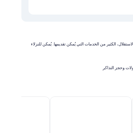
تقلال، الكثير من الخدمات التي يُمكن تقديمها. يُمكن للنزلاء
لات وحجز التذاكر
ميريدياني تاكسيم هوتل
ليفيل سويتس
وسة مثل خزنات تتّسع لتخزين الكمبيوتر المحمول وتكييف،