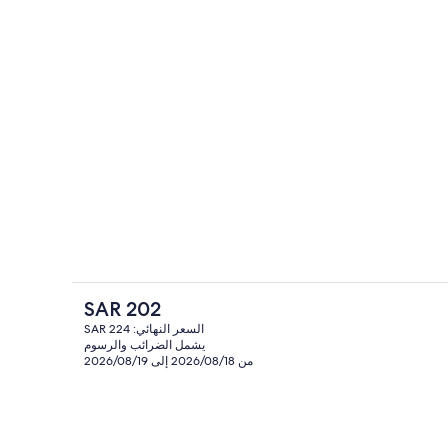
خارج
مستلزمات للعناية الشخصية صديقة للبيئة
السعر
SAR 202
الحالي
السعر النهائي: SAR 224
هو
يشمل الضرائب والرسوم
ميني بار وخزنة داخل الغرفة ومكواة/لوح كي
SAR
من 2026/08/18 إلى 2026/08/19
202