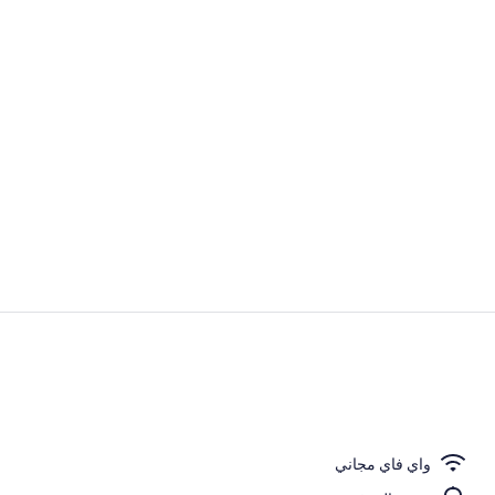
المنشأة من ال
واجهة المنشأة
واي فاي مجاني