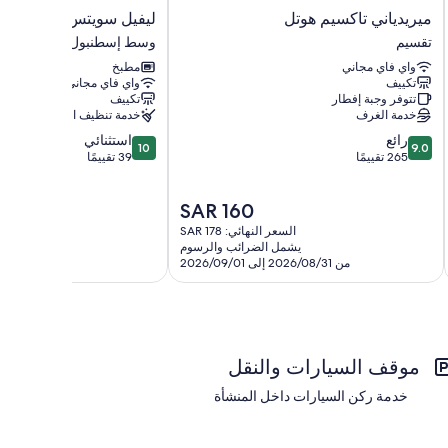
ر
ميريدياني
ليفيل
ميريدياني تاكسيم هوتل
ليفيل سويتس
تاكسيم
سويتس
تقسيم
وسط إسطنبول
هوتل
وسط
واي فاي مجاني
مطبخ
تقسيم
إسطنبول
تكييف
واي فاي مجاني
تتوفر وجبة إفطار
تكييف
خدمة الغرف
خدمة تنظيف الغرف
10.0
9.0
رائع
استثنائي
10
9.0
من
من
265 تقييمًا
39 تقييمًا
10،
10،
رائع،
استثنائي،
السعر
SAR 160
39
265
الحالي
تقييمًا
تقييمًا
السعر النهائي: SAR 178
هو
يشمل الضرائب والرسوم
SAR
من 2026/08/31 إلى 2026/09/01
160
موقف السيارات والنقل
خدمة ركن السيارات داخل المنشأة