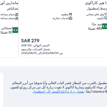
ا هيز كاراكوي
ماندارين أو
سط إسطنبول
بشكتاش
واي فاي مجاني
مطعم
حمام سباحة
تكييف
خدمات تجارية
حمام سباحة 
8.
جيد جدًا
8.
9.4
استثنائي
ن
488 تقييمًا
9.4
من
80 تقييمًا
10،
10،
يد
السعر
SAR 279
استثنائي،
دًا،
الحالي
80
48
السعر النهائي: SAR 310
هو
تقييمًا
يشمل الضرائب والرسوم
قييمًا
SAR
من 2026/08/09 إلى 2026/08/10
279
ول بالقرب من المطار.قصر الباب العالي وآيا صوفيا من أبرز المعالم
ل ميناء كاديكوي ومارينا أتاكوي.لا تفوت زيارة كل من مركز زورلو للفنون
تفضل بزيارة أدلتنا للسفر إلى إسطنبول