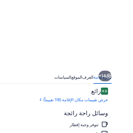
14+
نظرة عامة
الغرف
الموقع
السياسات
التقييمات
رائع
9.0
9.0 من 10
عرض تقييمات مكان الإقامة (118 تقييماً)
وسائل راحة رائجة
تتوفر وجبة إفطار