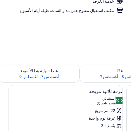
خدمة الغرف
 داخل الغرفة ومكواة/لوح كي وواي فاي مجانًا
مكتب استقبال مفتوح على مدار الساعة طيلة أيام الأسبوع
 لغد للفترة أغسطس 8 - أغسطس 9
تحقق من مدى التوفر لعطلة نهاية هذا الأسبوع للف
غدًا
عطلة نهاية هذا الأسبوع
أغسطس 9
أغسطس 7 - أغسطس 9
استعراض
/لوح كي وواي فاي مجانًا
ميني بار وخزنة داخل الغرفة ومكواة/لوح كي 
4
غرفة ثلاثية مريحة
جميع
استثنائي
10.0
صور
10.0 من 10
(تقييم
تقييم واحد (1)
غرفة
واحد
22 متر مربع
ثلاثية
(1))
غرفة نوم واحدة
مريحة
يتّسع لـ 3