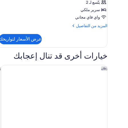
يتّسع لـ 2
منظر
سرير ملكي
للمدينة
واي فاي مجاني
المزيد
المزيد من التفاصيل
من
التفاصيل
عرض الأسعار لتواريخك
عن
غرفة
ديلوكس
خيارات أخرى قد تنال إعجابك
مزدوجة
-
منظر
ألي إسطانبول - إيه باريس سوسيتي كوليكشن هوتل
ذ
إعلان
إ
للمدينة