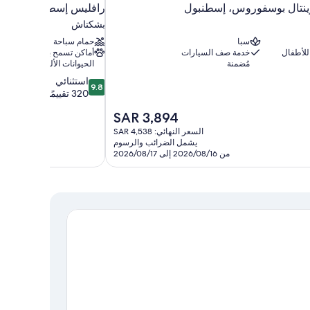
رينتال بوسفوروس، إسطنبول
رافليس إسطنبول
بشكتاش
سبا
حمام سباحة
للأطفال
خدمة صف السيارات
أماكن تسمح باصطحاب
مُضمنة
الحيوانات الأليفة
9.8
استثنائي
9.8
من
320 تقييمًا
10،
السعر
SAR 3,894
استثنائي،
الحالي
320
السعر النهائي: SAR 4,538
هو
تقييمًا
يشمل الضرائب والرسوم
SAR
من 2026/08/16 إلى 2026/08/17
3,894