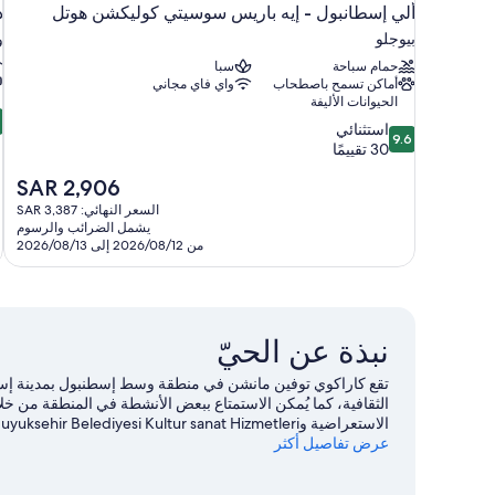
ألي إسطانبول - إيه باريس سوسيتي كوليكشن هوتل
ذ
بيوجلو
و
حمام سباحة
سبا
أماكن تسمح باصطحاب
واي فاي مجاني
الحيوانات الأليفة
2
2
9.6
استثنائي
م
9.6
من
30 تقييمًا
10،
ج
السعر
SAR 2,906
استثنائي،
ج
الحالي
30
8
السعر النهائي: SAR 3,387
هو
تقييمًا
يشمل الضرائب والرسوم
ت
SAR
من 2026/08/12 إلى 2026/08/13
2,906
نبذة عن الحيّ
تقع كاراكوي توفين مانشن في منطقة وسط إسطنبول بمدينة إسطنب
الثقافية، كما يُمكن الاستمتاع ببعض الأنشطة في المنطقة من خلا
الاستعراضية وIstanbul Buyuksehir Belediyesi Kultur sanat Hizmetleri أيضًا.
عرض تفاصيل أكثر