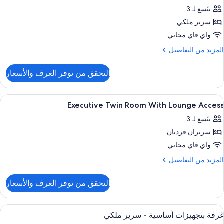
ميع
Roo
يتّسع لـ 3
ور
سرير ملكي
Executiv
Kin
واي فاي مجاني
Roo
لمزيد
المزيد من التفاصيل
wit
ن
لتفاصيل
Loung
التحقق من توفر الغرف والأسعار
ن
Acces
Executiv
Kin
ستعراض
أغطية فراش متميزة وأسرّة تيمبور بديك ومي
5
Roo
Executive Twin Room With Lounge Access
ميع
wit
يتّسع لـ 3
ور
Loung
Acces
سريران فرديان
Executiv
Twi
واي فاي مجاني
Roo
لمزيد
المزيد من التفاصيل
Wit
ن
لتفاصيل
Loung
التحقق من توفر الغرف والأسعار
ن
Acces
Executiv
Twi
ستعراض
أغطية فراش متميزة وأسرّة تيمبور بديك ومي
7
Roo
غرفة بتجهيزات أساسية - سرير ملكي
ميع
Wit