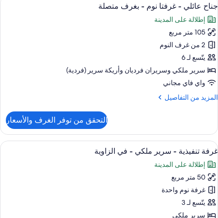
ستعراض
11
اثنين
جناح عائلي - غرفتا نوم - بغرف متصلة
ميع
إطلالة على المدينة
منظر
ور
لبحر
105 متر مربع
ناح
ائلي
2 من غرف النوم
يتّسع لـ 6
رفتا
سرير ملكي‫‬ وسريران فرديان‫‬ وأريكة سرير (فردية)
وم
واي فاي مجاني
لمزيد
المزيد من التفاصيل
غرف
ن
تصلة
لتفاصيل
التحقق من توفر الغرف والأسعار
ن
ناح
ائلي
ستعراض
منطقة المعيشة
8
غرفة تنفيذية - سرير ملكي - في الزاوية
ميع
رفتا
إطلالة على المدينة
وم
ور
50 متر مربع
رفة
غرف
نفيذية
غرفة نوم واحدة
تصلة
يتّسع لـ 3
رير
سرير ملكي