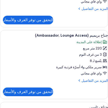
لكي
واي فاي مجاني
لمزيد
المزيد من التفاصيل
جهيزات
ن
ذوي
لتفاصيل
التحقق من توفر الغرف والأسعار
ن
لاحتياجات
رفة
لخاصة
تجهيزات
ستعراض
أغطية فراش متميزة وأسرّة تيمبور بديك ومي
10
ساسية
جناح بريميم (Ambassador, Lounge Access)
ميع
إطلالة على المدينة
رير
ور
لكي
220 متر مربع
ناح
ريميم
3 من غرف النوم
جهيزات
(Ambassador,
ذوي
يتّسع لـ 8
لاحتياجات
Loung
سرير ملكي‫‬ و4 أسرّة فردية كبيرة
لخاصة
Access
واي فاي مجاني
لمزيد
المزيد من التفاصيل
ن
لتفاصيل
التحقق من توفر الغرف والأسعار
ن
ناح
ريميم
ستعراض
منطقة المعيشة
9
(Ambassador,
جناح رئاسي