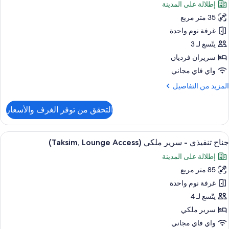
إطلالة على المدينة
لكي
ور
(Lounge
35 متر مربع
رفة
Access
نفيذية
غرفة نوم واحدة
اثنين
يتّسع لـ 3
سريران فرديان
واي فاي مجاني
لمزيد
المزيد من التفاصيل
ن
لتفاصيل
التحقق من توفر الغرف والأسعار
ن
رفة
نفيذية
ستعراض
أغطية فراش متميزة وأسرّة تيمبور بديك ومي
9
اثنين
جناح تنفيذي - سرير ملكي (Taksim, Lounge Access)
ميع
إطلالة على المدينة
ور
85 متر مربع
ناح
نفيذي
غرفة نوم واحدة
يتّسع لـ 4
رير
سرير ملكي
لكي
واي فاي مجاني