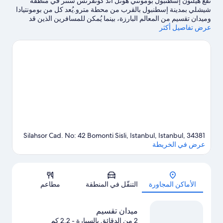
تقع هيلتون إسطنبول بومونتي هوتل آند كونفرنس سنتر في منطقة
شيشلي بمدينة إسطنبول بالقرب من محطة مترو.يُعد كل من بومونتيادا
وميدان تقسيم من المعالم البارزة، بينما يُمكن للمسافرين الذين قد
عرض تفاصيل أكثر
يرغبون في التسوق زيارة مركز سيفاهير للترفيه والتسوق بإسطنبول
ومركز سيتيز نيشانتشه شوبينج سنتر للتسوق.يُعد كل من برج جالاتا
وقصر دولما بهجة مكانين آخرين موصى بهما للزيارة.
تفضل بزيارة أدلتنا
للسفر إلى إسطنبول
Silahsor Cad. No: 42 Bomonti Sisli, Istanbul, Istanbul, 34381
عرض في الخريطة
الخريطة
الأماكن المجاورة
التنقّل في المنطقة
مطاعم
ميدان تقسيم
2 من الدقائق بالسيارة
- 2.2 كم