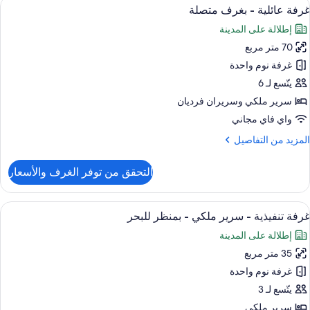
ستعراض
أغطية فراش متميزة وأسرّة تيمبور بديك ومي
12
غرفة عائلية - بغرف متصلة
ميع
رير
إطلالة على المدينة
لكي
ور
70 متر مربع
رفة
جهيزات
ائلية
غرفة نوم واحدة
ذوي
لاحتياجات
يتّسع لـ 6
لخاصة
غرف
سرير ملكي‫‬ وسريران فرديان
(Taksi
تصلة
واي فاي مجاني
لمزيد
المزيد من التفاصيل
ن
لتفاصيل
التحقق من توفر الغرف والأسعار
ن
رفة
ائلية
ستعراض
أغطية فراش متميزة وأسرّة تيمبور بديك ومي
9
غرفة تنفيذية - سرير ملكي - بمنظر للبحر
ميع
غرف
إطلالة على المدينة
ور
تصلة
35 متر مربع
رفة
نفيذية
غرفة نوم واحدة
يتّسع لـ 3
رير
سرير ملكي