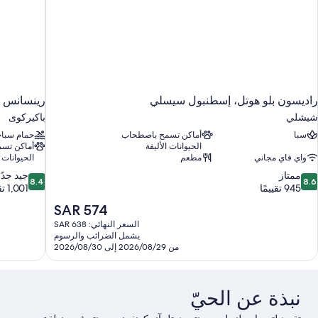
راديسون بلو هوتل، إسطنبول سيسلي
رينسانس ب
شيشلي
باكيركوى
سبا
أماكن تسمح باصطحاب
حمام سباح
الحيوانات الأليفة
أماكن تس
واي فاي مجاني
مطعم
الحيوانات ا
8.4
8.
ممتاز
جيد جدًا
8.4
8.6
ن
من
945 تقييمًا
1,001 تقييم
10،
10،
السعر
SAR 574
متاز،
جيد
الحالي
السعر النهائي: SAR 638
94
جدًا،
هو
يشمل الضرائب والرسوم
قييمًا
1,001
SAR
من 2026/08/29 إلى 2026/08/30
تقييم
574
نبذة عن الحيّ