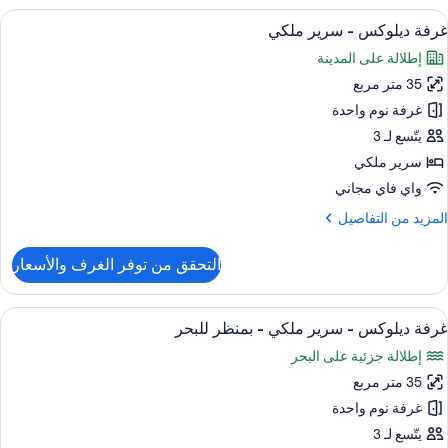
(Bomonti
ستعراض
أغطية فراش متميزة وأسرّة تيمبور بديك ومي
Home
8
مكانية
غرفة ديلوكس - سرير ملكي
ميع
لدخول
إطلالة على المدينة
لى
ور
الة
35 متر مربع
رفة
لنادي
يلوكس
غرفة نوم واحدة
منظر
يتّسع لـ 3
لبحر
رير
سرير ملكي
(Bomonti
لكي
واي فاي مجاني
Home
لمزيد
المزيد من التفاصيل
ن
لتفاصيل
التحقق من توفر الغرف والأسعار
ن
رفة
يلوكس
ستعراض
أغطية فراش متميزة وأسرّة تيمبور بديك ومي
11
غرفة ديلوكس - سرير ملكي - بمنظر للبحر
ميع
رير
إطلالة جزئية على البحر
لكي
ور
35 متر مربع
رفة
يلوكس
غرفة نوم واحدة
يتّسع لـ 3