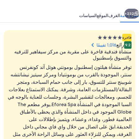
ونفرنس
ابق
التالي
نتر
232+
نظرة عامة
الغرف
الموقع
السياسات
منشأة
فاخرة
فندقية
رائع
1,016 تقييمًا
9.2
مصنفة
منشأة فندقية فاخرة على مقربة من مركز سيفاهير للترفيه
بـ
والتسوق بإسطنبول
5.0
توفر منشأة هيلتون إسطنبول بومونتي هوتل آند كونفرنس
نجوم
سنتر، الموجودة بالقرب من بومونتيادا ومركز سيتيز نيشانتشه
واجهة المنشأة - في المساء/الليل
شوبينج سنتر للتسوق، بار إلى جانب حمام السباحة، ومتجر
البقالة/المستلزمات العامة، وشرفة. يمكنك الاستمتاع بعلاجات
للجسم، ومعالجات لتقشير البشرة، وجلسات للعناية بالوجه في
السبا الموجودة في المنشأة Eforea Spa.يوفر مطعم The
Globe الموجود في داخل المنشأة والذي يحظى بالأطباق
العالمية فطور، وغداء، وعشاء، ويتميز بإطلالات على
الحديقة.ابقَ على اتصال من خلال واي فاي مجاني داخل
الغرفة، ويمكن للنزلاء العثور على وسائل الراحة الأخرى مثل