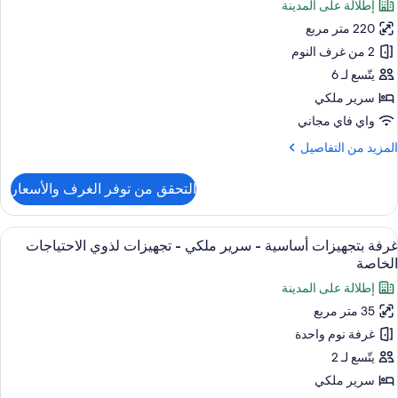
إطلالة على المدينة
ور
Access
220 متر مربع
ناح
ريميم
2 من غرف النوم
يتّسع لـ 6
رير
سرير ملكي
لكي
واي فاي مجاني
(Diplomat,
لمزيد
المزيد من التفاصيل
Loung
ن
Access
لتفاصيل
التحقق من توفر الغرف والأسعار
ن
ناح
ريميم
ستعراض
أغطية فراش متميزة وأسرّة تيمبور بديك ومي
6
غرفة بتجهيزات أساسية - سرير ملكي - تجهيزات لذوي الاحتياجات
ميع
رير
الخاصة
لكي
ور
إطلالة على المدينة
(Diplomat,
رفة
Loung
35 متر مربع
تجهيزات
Access
غرفة نوم واحدة
ساسية
يتّسع لـ 2
رير
سرير ملكي