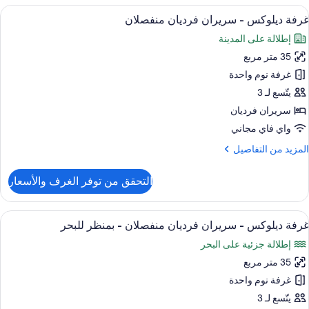
ستعراض
أغطية فراش متميزة وأسرّة تيمبور بديك ومي
7
رير
غرفة ديلوكس - سريران فرديان منفصلان
ميع
لكي
إطلالة على المدينة
ور
منظر
35 متر مربع
رفة
لبحر
يلوكس
غرفة نوم واحدة
(Taksim
Suite
يتّسع لـ 3
ريران
سريران فرديان
رديان
واي فاي مجاني
نفصلان
لمزيد
المزيد من التفاصيل
ن
لتفاصيل
التحقق من توفر الغرف والأسعار
ن
رفة
يلوكس
ستعراض
أغطية فراش متميزة وأسرّة تيمبور بديك ومي
8
غرفة ديلوكس - سريران فرديان منفصلان - بمنظر للبحر
ميع
ريران
إطلالة جزئية على البحر
ور
رديان
نفصلان
35 متر مربع
رفة
يلوكس
غرفة نوم واحدة
يتّسع لـ 3