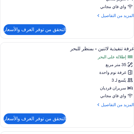
لكي
واي فاي مجاني
لمزيد
المزيد من التفاصيل
منظر
ن
لبحر
لتفاصيل
التحقق من توفر الغرف والأسعار
ن
رفة
نفيذية
ستعراض
أحواض استحمام وحجيرات دش منفصلة، دُ
7
غرفة تنفيذية لاثنين - بمنظر للبحر
ميع
رير
إطلالة على البحر
لكي
ور
35 متر مربع
رفة
منظر
نفيذية
غرفة نوم واحدة
لبحر
اثنين
يتّسع لـ 3
سريران فرديان
منظر
واي فاي مجاني
لبحر
لمزيد
المزيد من التفاصيل
ن
لتفاصيل
التحقق من توفر الغرف والأسعار
ن
رفة
نفيذية
منطقة المعيشة