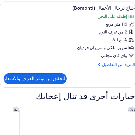
ستعراض
أغطية فراش متميزة وأسرّة تيمبور بديك ومي
7
رير
جناح لرجال الأعمال (Bomonti)
ميع
لكي
إطلالة على البحر
ور
منظر
115 متر مربع
ناح
لبحر
رجال
2 من غرف النوم
(King
لأعمال
Bomont
يتّسع لـ 6
Suite
(Bomont
سرير ملكي‫‬ وسريران فرديان
واي فاي مجاني
لمزيد
المزيد من التفاصيل
ن
لتفاصيل
التحقق من توفر الغرف والأسعار
ن
ناح
رجال
خيارات أخرى قد تنال إعجابك
لأعمال
(Bomon
اديسون بلو هوتل، إسطنبول سيسلي
رينسانس ب
إعلان
إعلان