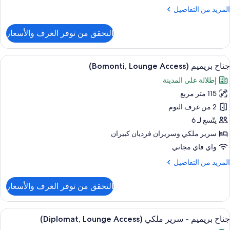
(Taksim,
لمزيد
المزيد من التفاصيل
Loung
ن
Access
لتفاصيل
التحقق من توفر الغرف والأسعار
ن
ناح
نفيذي
ستعراض
أغطية فراش متميزة وأسرّة تيمبور بديك ومي
11
جناح بريميم (Bomonti, Lounge Access)
ميع
رير
إطلالة على المدينة
لكي
ور
(Taksim,
115 متر مربع
ناح
Loung
ريميم
2 من غرف النوم
Access
(Bomonti,
يتّسع لـ 6
Loung
سرير ملكي‫‬ وسريران فرديان كبيران
Access
واي فاي مجاني
لمزيد
المزيد من التفاصيل
ن
لتفاصيل
التحقق من توفر الغرف والأسعار
ن
ناح
ريميم
ستعراض
أغطية فراش متميزة وأسرّة تيمبور بديك ومي
8
(Bomonti,
جناح بريميم - سرير ملكي (Diplomat, Lounge Access)
ميع
Loung