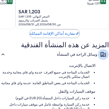
9.2
9.4
من
من
1,317 تقييمًا
1,004 تقييمات
تتضمن اللوازم المتوفرة في جميع الغرفة الإضافية:
10،
10،
السعر
SAR 1,203
أحواض استحمام الأطفال، وأسرّة أطفال مجانية، وأسرّة إضافية مجانية
استثنائي،
رائع،
الحالي
1,004
1,317
السعر النهائي: SAR 1,335
تدوير المخلفات ومصابيح إضاءة LED
هو
يشمل الضرائب والرسوم
تقييمًا
تقييمات
SAR
حمامات مزودة بدُش غزير ومستلزمات للعناية الشخصية صديقة للبيئة
من 2026/08/30 إلى 2026/08/31
1,203
تلفزيونات بشاشة مسطحة 42-بوصة مزودة بقنوات بريميوم
مقارنة أماكن الإقامة المماثلة
دواليب/خزائن ملابس، وخدمة تنظيف الغرف يوميًا، ومكاتب
المزيد عن هذه المنشأة الفندقية
وسائل الراحة في المنشأة
الاتصال بالإنترنت
الخدمات المتاحة في جميع الغرف: خدمة واي فاي مجانية وخدمة
اتصال سلكي بالإنترنت
الخدمات المتاحة في بعض المناطق العامة: خدمة واي فاي مجانية
موقف السيارات والنقل
خدمة ركن السيارات داخل المنشأة (EUR 20 في اليوم)
خدمة ركن السيارة بواسطة عامل في موقف سيارات داخل
المنشأة (EUR 23 في اليوم)