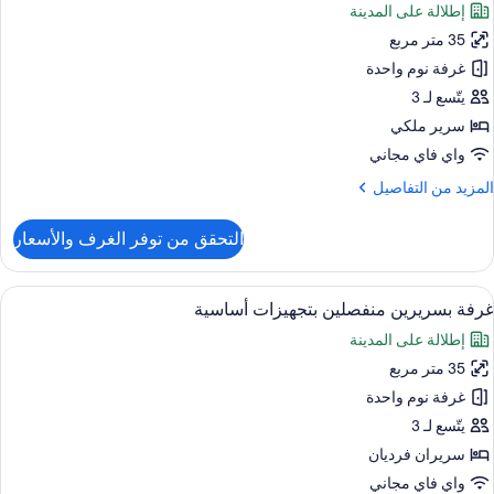
إطلالة على المدينة
ور
Loung
Acces
35 متر مربع
رفة
تجهيزات
غرفة نوم واحدة
ساسية
يتّسع لـ 3
سرير ملكي
رير
واي فاي مجاني
لكي
لمزيد
المزيد من التفاصيل
ن
لتفاصيل
التحقق من توفر الغرف والأسعار
ن
رفة
تجهيزات
ستعراض
أحواض استحمام وحجيرات دش منفصلة، دُ
9
ساسية
غرفة بسريرين منفصلين بتجهيزات أساسية
ميع
إطلالة على المدينة
رير
ور
لكي
35 متر مربع
رفة
سريرين
غرفة نوم واحدة
نفصلين
يتّسع لـ 3
تجهيزات
سريران فرديان
ساسية
واي فاي مجاني