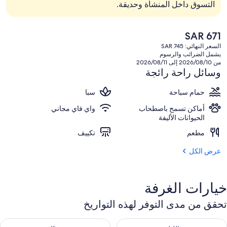
التسوق داخل المنشأة وحديقة.
السعر
SAR 671
الحالي
السعر النهائي: SAR 745
هو
يشمل الضرائب والرسوم
SAR
من 2026/08/10 إلى 2026/08/11
671
وسائل راحة رائجة
حمام سباحة
سبا
أماكن تسمح باصطحاب
واي فاي مجاني
الحيوانات الأليفة
مطعم
تكييف
عرض الكل
خيارات الغرفة
تحقق من مدى التوفر لهذه التواريخ
حقق من مدى التوفر لليلة للفترة أغسطس 7 - أغسطس 8
تحقق من مدى التوفر لغد للفترة أغسطس 8 