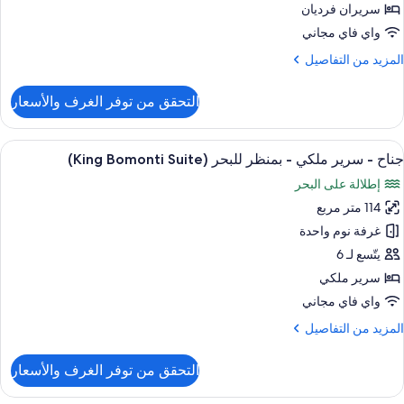
ريران
سريران فرديان
رديان
واي فاي مجاني
نفصلان
لمزيد
المزيد من التفاصيل
ن
منظر
لتفاصيل
التحقق من توفر الغرف والأسعار
لبحر
ن
رفة
يلوكس
ستعراض
مرفق اللياقة البدنية
12
جناح - سرير ملكي - بمنظر للبحر (King Bomonti Suite)
ميع
ريران
إطلالة على البحر
ور
رديان
نفصلان
114 متر مربع
ناح
غرفة نوم واحدة
منظر
رير
لبحر
يتّسع لـ 6
لكي
سرير ملكي
واي فاي مجاني
منظر
لمزيد
المزيد من التفاصيل
لبحر
ن
(King
لتفاصيل
التحقق من توفر الغرف والأسعار
Bomont
ن
ناح
Suite