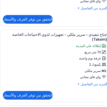
واي فاي مجاني
لمزيد
المزيد من التفاصيل
جهيزات
ن
ذوي
لتفاصيل
التحقق من توفر الغرف والأسعار
لاحتياجات
ن
رفة
لخاصة
نفيذية
ستعراض
أغطية فراش متميزة وأسرّة تيمبور بديك ومي
8
جناح تنفيذي - سرير ملكي - تجهيزات لذوي الاحتياجات الخاصة
ميع
رير
(Taksim)
لكي
ور
إطلالة على المدينة
ناح
جهيزات
70 متر مربع
نفيذي
ذوي
غرفة نوم واحدة
لاحتياجات
لخاصة
رير
يتّسع لـ 2
لكي
سرير ملكي
واي فاي مجاني
جهيزات
لمزيد
المزيد من التفاصيل
ذوي
ن
لاحتياجات
لتفاصيل
التحقق من توفر الغرف والأسعار
ن
لخاصة
ناح
(Taksi
نفيذي