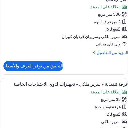
ميع
Loung
إطلالة على المدينة
ور
Access
500 متر مربع
ناح
ئاسي
2 من غرف النوم
يتّسع لـ 6
سرير ملكي‫‬ وسريران فرديان كبيران
واي فاي مجاني
لمزيد
المزيد من التفاصيل
ن
لتفاصيل
التحقق من توفر الغرف والأسعار
ن
ناح
ئاسي
ستعراض
أغطية فراش متميزة وأسرّة تيمبور بديك ومي
6
غرفة تنفيذية - سرير ملكي - تجهيزات لذوي الاحتياجات الخاصة
ميع
إطلالة على المدينة
ور
35 متر مربع
رفة
نفيذية
غرفة نوم واحدة
يتّسع لـ 2
رير
سرير ملكي
لكي