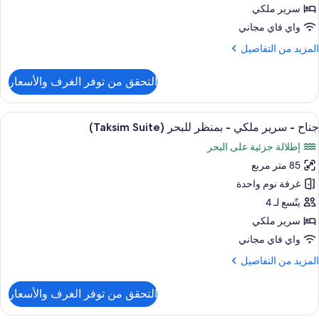
رير
سرير ملكي
لكي
واي فاي مجاني
لمزيد
المزيد من التفاصيل
منظر
ن
لبحر
لتفاصيل
التحقق من توفر الغرف والأسعار
ن
رفة
يلوكس
ستعراض
منطقة المعيشة
10
جناح - سرير ملكي - بمنظر للبحر (Taksim Suite)
ميع
رير
إطلالة جزئية على البحر
لكي
ور
85 متر مربع
ناح
منظر
غرفة نوم واحدة
لبحر
رير
يتّسع لـ 4
لكي
سرير ملكي
واي فاي مجاني
منظر
لمزيد
المزيد من التفاصيل
لبحر
ن
(Taksim
لتفاصيل
التحقق من توفر الغرف والأسعار
Suite
ن
ناح