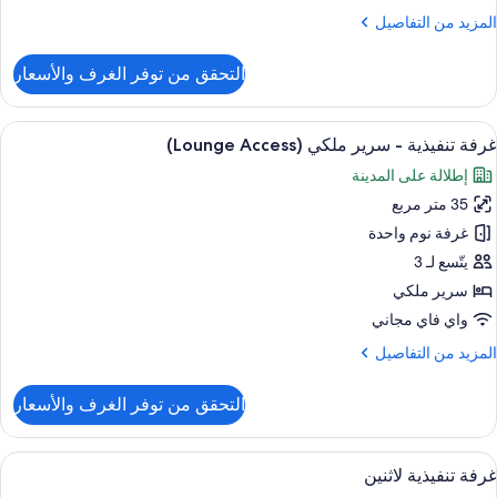
لمزيد
المزيد من التفاصيل
ن
لتفاصيل
التحقق من توفر الغرف والأسعار
ن
رفة
سريرين
ستعراض
أغطية فراش متميزة وأسرّة تيمبور بديك ومي
7
نفصلين
غرفة تنفيذية - سرير ملكي (Lounge Access)
ميع
تجهيزات
إطلالة على المدينة
ور
ساسية
35 متر مربع
رفة
نفيذية
غرفة نوم واحدة
يتّسع لـ 3
رير
سرير ملكي
لكي
واي فاي مجاني
(Lounge
لمزيد
المزيد من التفاصيل
Access
ن
لتفاصيل
التحقق من توفر الغرف والأسعار
ن
رفة
نفيذية
ستعراض
أحواض استحمام وحجيرات دش منفصلة، دُ
9
غرفة تنفيذية لاثنين
ميع
رير