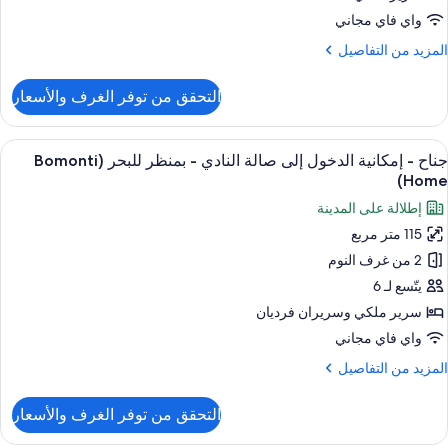
لكي
واي فاي مجاني
لمزيد
المزيد من التفاصيل
ي
ن
لزاوية
لتفاصيل
التحقق من توفر الغرف والأسعار
ن
رفة
نفيذية
ستعراض
أغطية فراش متميزة وأسرّة تيمبور بديك ومي
13
جناح - إمكانية الدخول إلى صالة النادي - بمنظر للبحر (Bomonti
ميع
رير
Home)
لكي
ور
إطلالة على المدينة
ناح
ي
115 متر مربع
لزاوية
2 من غرف النوم
مكانية
لدخول
يتّسع لـ 6
لى
سرير ملكي‫‬ وسريران فرديان
الة
واي فاي مجاني
لنادي
لمزيد
المزيد من التفاصيل
ن
منظر
لتفاصيل
التحقق من توفر الغرف والأسعار
ن
لبحر
ناح