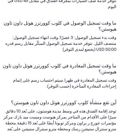
تتوفر خدمة صف السيارات بمعرفة الفندق في مقابل USD 45 في
اليوم.
ما وقت تسجيل الوصول في كلوب كوورترز هوتل داون تاون
هيوستن؟
وقت بدء تسجيل الوصول: 3 عصرًا؛ وقت انتهاء تسجيل الوصول:
منتصف الليل. تتوفر خدمة تسجيل الوصول المبكّر مقابل رسم قدره
USD 50.00 (يخضع لمدى التوفر)
ما وقت تسجيل المغادرة في كلوب كوورترز هوتل داون تاون
هيوستن؟
وقت تسجيل المغادرة في ظهرا.سيتم احتساب رسم على إتمام
إجراءات المغادرة المتأخرة (حسب التوفر).
أين تقع منشأة كلوب كوورترز هوتل داون تاون هيوستن؟
توجد إقامة الفندق هذه في وسط مدينة هوستون، على بُعد 10 دقائق
سيرًا على الأقدام من المتاجر بمركز هيوست ومينيت ميد بارك.مركز
مؤتمرات جورج ر براون ومركز تويوتا أيضًا على بُعد 15 دقيقة.محطة
مترو سنترال ستيشن رسك ومحطة مترو سنترال ستيشن على بُعد