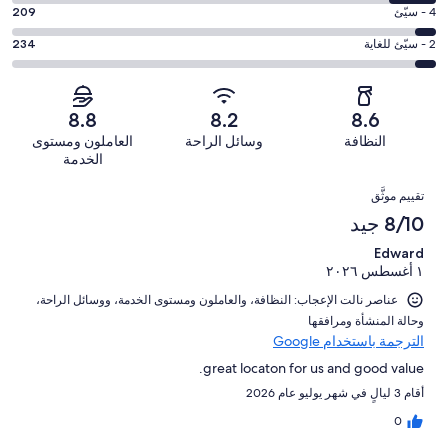
ممتاز.
التصنيف
-
درجة
4 - سيّئ
209
2604
6
جيد.
التصنيف
من
-
درجة
2 - سيّئ للغاية
234
905
4
أصل
مقبول.
التصنيف
من
-
4429
477
2
أصل
سيّئ.
من
من
-
4429
8.8
8.2
8.6
209
تقييمات
أصل
سيّئ
من
من
النظافة
وسائل الراحة
العاملون ومستوى
النزلاء
4429
للغاية.
تقييمات
أصل
الخدمة
من
234
النزلاء
4429
التقييمات
تقييمات
من
تقييم موثَّق
من
النزلاء
أصل
8/10 جيد
تقييمات
4429
النزلاء
Edward
من
١ أغسطس ٢٠٢٦
تقييمات
النزلاء
عناصر نالت الإعجاب: ⁦النظافة⁩، و⁦العاملون ومستوى الخدمة⁩، و⁦وسائل الراحة⁩،
و⁦حالة المنشأة ومرافقها⁩
الترجمة باستخدام Google
great locaton for us and good value.
أقام 3 ليالٍ في شهر يوليو عام 2026
0