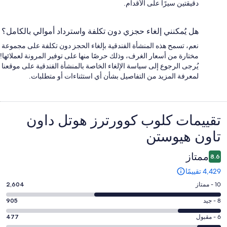
دقيقتين سيرًا على الأقدام.
هل يُمكنني إلغاء حجزي دون تكلفة واسترداد أموالي بالكامل؟
نعم، تسمح هذه المنشأة الفندقية بإلغاء الحجز دون تكلفة على مجموعة
مختارة من أسعار الغرف، وذلك حرصًا منها على توفير المرونة لعملائها!
يُرجى الرجوع إلى سياسة الإلغاء الخاصة بالمنشأة الفندقية على موقعنا
لمعرفة المزيد من التفاصيل بشأن أي استثناءات أو متطلبات.
التقييمات
تقييمات ⁦كلوب كوورترز هوتل داون
تاون هيوستن⁩
ممتاز
8.6
4,429 تقييمًا
درجة
10 - ممتاز
2,604
التصنيف
درجة
8 - جيد
905
10
التصنيف
-
درجة
6 - مقبول
477
8