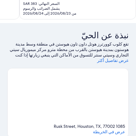
الحالي
تقييمًا
السعر النهائي: SAR 383
قييمًا
هو
يشمل الضرائب والرسوم
SAR
من 2026/08/23 إلى 2026/08/24
327
نبذة عن الحيّ
تقع كلوب كوورترز هوتل داون تاون هيوستن في منطقة وسط مدينة
هوستون بمدينة هيوستن بالقرب من محطة مترو.مركز ميموريال سيتي
التجاري وسيتي سنتر للتسوق من الأماكن التي ينبغي زيارتها إذا كنت
عرض تفاصيل أكثر
تنوي التسوق، بينما يُمكن زيارة كل من مربي داون تاون للأحياء المائية
وحديقة حيوان هيوستن إذا كنت تنوي زيارة أماكن الجذب السياحي
الشهيرة في المنطقة.هل تطلع إلى الاستمتاع بحضور حدث أو مباراة؟
احظ بمشاهدة ما يُحدث في مينيت ميد بارك أو مركز تويوتا.يحب النزلاء
الموقع موقع مركزي الخاص بـ الفندق.
تفضل بزيارة أدلتنا للسفر إلى
هيوستن
1085 Rusk Street, Houston, TX, 77002
عرض في الخريطة