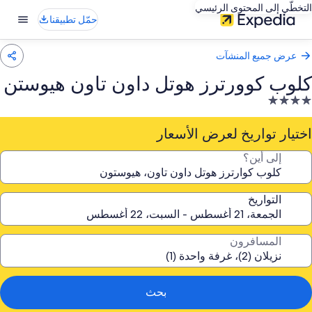
لتخطّي إلى المحتوى الرئيسي
حمّل تطبيقنا
عرض جميع المنشآت
لوب كوورترز هوتل داون تاون هيوستن
نشأة
ندقية
صنفة
ختيار تواريخ لعرض الأسعار
ـ
إلى أين؟
4.
جوم
التواريخ
المسافرون
بحث