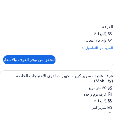
لغرفة
يتّسع لـ 2
واي فاي مجاني
لمزيد
لمزيد من التفاصيل
ن
لتفاصيل
التحقق من توفر الغرف والأسعار
ن
لغرفة
ستعراض
1 غرفة نوم وملاءات للفراش لا تسبب الحساسية وخزنة داخل الغرفة ومكتب
8
رفة عادية - سرير كبير - تجهيزات لذوي الاحتياجات الخاصة
ميع
(Mobi
ور
20 متر مربع
رفة
غرفة نوم واحدة
ادية
يتّسع لـ 2
رير
سرير كبير