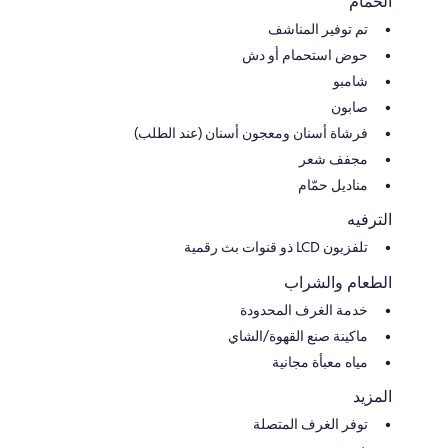
الحمام
تم توفير المناشف
حوض استحمام أو دش
شامبو
صابون
فرشاة أسنان ومعجون أسنان (عند الطلب)
مجفف شعر
مناديل حمّام
الترفيه
تلفزيون LCD ذو قنوات بث رقمية
الطعام والشراب
خدمة الغرف المحدودة
ماكينة صنع القهوة/الشاي
مياه معبأة مجانية
المزيد
توفر الغرف المتصلة