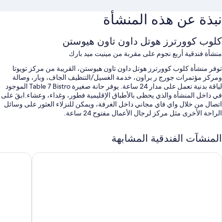
بذة عن هذه المنشأة
لوب كوورترز هوتل داون تاون هيوستن
نشأة فندقية أربع نجوم على مقربة من مينيت ميد بارك
وفر منشأة كلوب كوورترز هوتل داون تاون هيوستن، القريبة من مركز تويوتا
مركز مؤتمرات جورج ر براون، خدمة الغسيل/التنظيف الجاف، وبار، وصالة
لياقة بدنية تعمل على مدار 24 ساعة. يوفر حانة صغيرة Table 7 Bistro الموجود
ي داخل المنشأة والذي يحظى بالأطباق الإقليمية فطور، وغداء، وعشاء.ابقَ على
تصال من خلال واي فاي مجاني داخل الغرفة، ويمكن للنزلاء العثور على وسائل
لراحة الأخرى مثل مركز لرجال الأعمال مفتوح 24 ساعة.
تستمتع أيضًا بالامتيازات التالية في أثناء إقامتك:
لمنشآت الفندقية المشابهة
فطور كامل (برسوم إضافية)، وصف السيارة بمعرفة الفندق (بتكلفة إضافية)،
وسرعة إنهاء إجراءات المغادرة
امبريا هوتل هوستون داون تاون كونفينشن سنتر
دبل تري با
سرعة إنهاء إجراءات الوصول، وقهوة/شاي في الردهة، ومصعد
صراف آلي/خدمات مصرفية، وآلة بيع ذاتي، وقاعة ولائم
تُشير تقييمات النزلاء إلى المستوى الرائع لكل من خيارات تناول الطعام،
والموقع المركزي، وطاقم العمل المُساعد
مات الغرفة