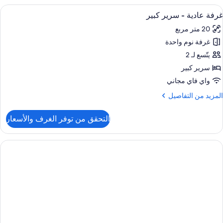
لوب
ستعراض
1 غرفة نوم وملاءات للفراش لا تسبب الحساسية وخزنة داخل الغرفة ومكتب
9
رفة عادية - سرير كبير
ميع
رير
20 متر مربع
بير
ور
غرفة نوم واحدة
رفة
ادية
يتّسع لـ 2
سرير كبير
رير
واي فاي مجاني
بير
لمزيد
لمزيد من التفاصيل
ن
لتفاصيل
التحقق من توفر الغرف والأسعار
ن
رفة
ادية
رير
بير