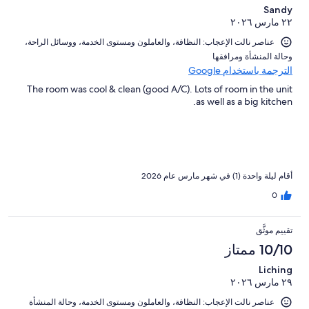
Sandy
٢٢ مارس ٢٠٢٦
عناصر نالت الإعجاب: ⁦النظافة⁩، و⁦العاملون ومستوى الخدمة⁩، و⁦وسائل الراحة⁩،
و⁦حالة المنشأة ومرافقها⁩
الترجمة باستخدام Google
The room was cool & clean (good A/C). Lots of room in the unit
as well as a big kitchen.
أقام ليلة واحدة (1) في شهر مارس عام 2026
0
تقييم موثَّق
10/10 ممتاز
Liching
٢٩ مارس ٢٠٢٦
عناصر نالت الإعجاب: ⁦النظافة⁩، و⁦العاملون ومستوى الخدمة⁩، و⁦حالة المنشأة