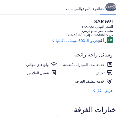
ابق
التالي
42+
نظرة عامة
الغرف
الموقع
السياسات
السعر
SAR 591
الحالي
السعر النهائي: SAR 702
هو
يشمل الضرائب والرسوم
SAR
من 2026/08/09 إلى 2026/08/10
591
التقييمات
رائع
9.0
عرض الـ 303 تقييمات بأكملها
9.0 من 10
وسائل راحة رائجة
إطلالة على الحديقة
خدمة صف السيارات مُضمنة
واي فاي مجاني
تكييف
غسيل الملابس
خدمة تنظيف الغرف
عرض الكل
خيارات الغرفة