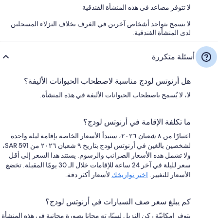
لا تتوفر مصاعد في هذه المنشأة الفندقية
لا يسمح بتواجد أشخاص آخرين في الغرف بخلاف النزلاء المسجلين
لدى المنشأة الفندقية.
أسئلة متكررة
هل أرنوتس لودج مناسبة لاصطحاب الحيوانات الأليفة؟
لا، لا يُسمح باصطحاب الحيوانات الأليفة في هذه المنشأة.
ما تكلفة الإقامة في أرنوتس لودج؟
اعتبارًا من ٨ شعبان ٢٠٢٦، ستبدأ الأسعار الخاصة بإقامة ليلة واحدة
لشخصين بالغين في أرنوتس لودج بتاريخ ٩ شعبان ٢٠٢٦ من SAR 591،
ولا تشمل هذه الأسعار الضرائب والرسوم. يستند هذا السعر إلى أقل
سعر لليلة في آخر 24 ساعة للإقامات خلال الـ 30 يومًا المقبلة. تخضع
الأسعار للتغيير.
اختر تواريخك
لأسعار أكثر دقة.
كم يبلغ سعر صف السيارات في أرنوتس لودج؟
يتوفر إمكانيّة ركن النزيل لسيّارته مجانا بصورة مجانية في هذه المنشأة