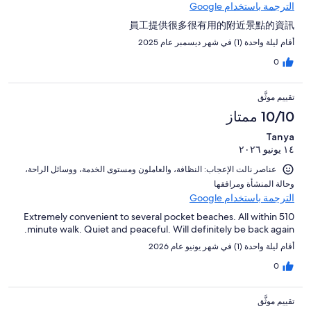
الترجمة باستخدام Google
員工提供很多很有用的附近景點的資訊
أقام ليلة واحدة (1) في شهر ديسمبر عام 2025
0
تقييم موثَّق
10/10 ممتاز
Tanya
١٤ يونيو ٢٠٢٦
عناصر نالت الإعجاب: ⁦النظافة⁩، و⁦العاملون ومستوى الخدمة⁩، و⁦وسائل الراحة⁩،
و⁦حالة المنشأة ومرافقها⁩
الترجمة باستخدام Google
Extremely convenient to several pocket beaches. All within 510
minute walk. Quiet and peaceful. Will definitely be back again.
أقام ليلة واحدة (1) في شهر يونيو عام 2026
0
تقييم موثَّق