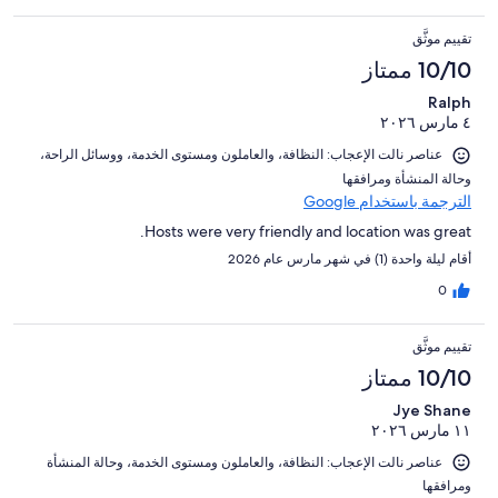
تقييم موثَّق
10/10 ممتاز
Ralph
٤ مارس ٢٠٢٦
عناصر نالت الإعجاب: ⁦النظافة⁩، و⁦العاملون ومستوى الخدمة⁩، و⁦وسائل الراحة⁩،
و⁦حالة المنشأة ومرافقها⁩
الترجمة باستخدام Google
Hosts were very friendly and location was great.
أقام ليلة واحدة (1) في شهر مارس عام 2026
0
تقييم موثَّق
10/10 ممتاز
Jye Shane
١١ مارس ٢٠٢٦
عناصر نالت الإعجاب: ⁦النظافة⁩، و⁦العاملون ومستوى الخدمة⁩، و⁦حالة المنشأة
ومرافقها⁩