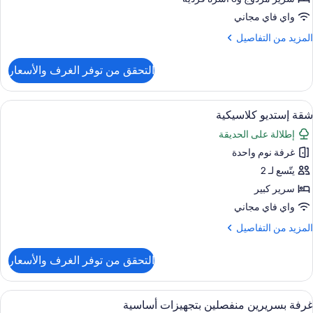
واي فاي مجاني
لمزيد
المزيد من التفاصيل
ن
لتفاصيل
التحقق من توفر الغرف والأسعار
ن
ناح
ائلي
ستعراض
واي فاي مجانًا وملاءات أسرّة
8
شقة إستديو كلاسيكية
ميع
إطلالة على الحديقة
ور
غرفة نوم واحدة
قة
ستديو
يتّسع لـ 2
لاسيكية
سرير كبير
واي فاي مجاني
لمزيد
المزيد من التفاصيل
ن
لتفاصيل
التحقق من توفر الغرف والأسعار
ن
قة
ستديو
ستعراض
واي فاي مجانًا وملاءات أسرّة
4
لاسيكية
غرفة بسريرين منفصلين بتجهيزات أساسية