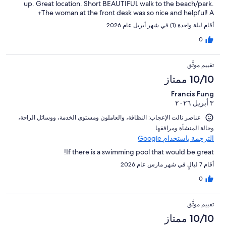
up. Great location. Short BEAUTIFUL walk to the beach/park.
The woman at the front desk was so nice and helpful! A+
أقام ليلة واحدة (1) في شهر أبريل عام 2026
0
تقييم موثَّق
10/10 ممتاز
Francis Fung
٣ أبريل ٢٠٢٦
عناصر نالت الإعجاب: ⁦النظافة⁩، و⁦العاملون ومستوى الخدمة⁩، و⁦وسائل الراحة⁩،
و⁦حالة المنشأة ومرافقها⁩
الترجمة باستخدام Google
If there is a swimming pool that would be great!
أقام 7 ليالٍ في شهر مارس عام 2026
0
تقييم موثَّق
10/10 ممتاز