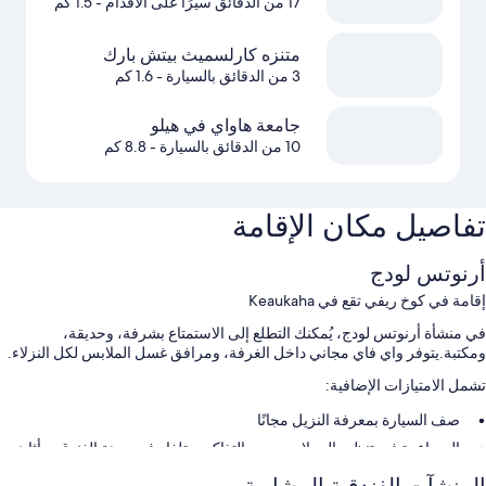
17 من الدقائق سيرًا على الأقدام
- 1.5 كم
متنزه كارلسميث بيتش بارك
3 من الدقائق بالسيارة
- 1.6 كم
جامعة هاواي في هيلو
10 من الدقائق بالسيارة
- 8.8 كم
تفاصيل مكان الإقامة
أرنوتس لودج
إقامة في كوخ ريفي تقع في Keaukaha
في منشأة أرنوتس لودج، يُمكنك التطلع إلى الاستمتاع بشرفة، وحديقة،
ومكتبة.يتوفر واي فاي مجاني داخل الغرفة، ومرافق غسل الملابس لكل النزلاء.
تشمل الامتيازات الإضافية:
صف السيارة بمعرفة النزيل مجانًا
المساعدة في تنظيم الجولات وحجز التذاكر، وتلفاز في ردهة الفندق، وأثاث
خارجي
المنشآت الفندقية المشابهة