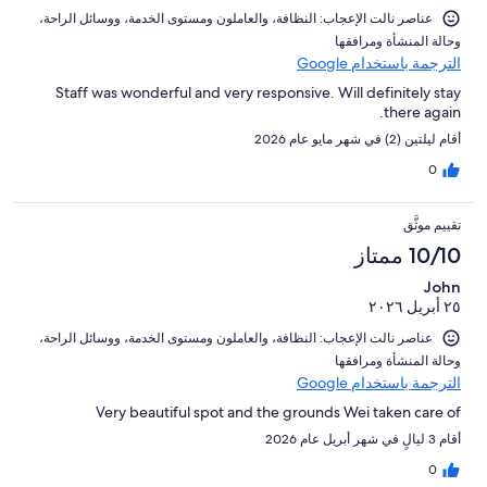
النزلاء
عناصر نالت الإعجاب: ⁦النظافة⁩، و⁦العاملون ومستوى الخدمة⁩، و⁦وسائل الراحة⁩،
و⁦حالة المنشأة ومرافقها⁩
الترجمة باستخدام Google
Staff was wonderful and very responsive. Will definitely stay
there again.
أقام ليلتين (2) في شهر مايو عام 2026
0
تقييم موثَّق
10/10 ممتاز
John
٢٥ أبريل ٢٠٢٦
عناصر نالت الإعجاب: ⁦النظافة⁩، و⁦العاملون ومستوى الخدمة⁩، و⁦وسائل الراحة⁩،
و⁦حالة المنشأة ومرافقها⁩
الترجمة باستخدام Google
Very beautiful spot and the grounds Wei taken care of
أقام 3 ليالٍ في شهر أبريل عام 2026
0