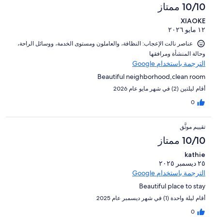
10/10 ممتاز
XIAOKE
١٢ مايو ٢٠٢٦
عناصر نالت الإعجاب: ⁦النظافة⁩، و⁦العاملون ومستوى الخدمة⁩، و⁦وسائل الراحة⁩،
و⁦حالة المنشأة ومرافقها⁩
الترجمة باستخدام Google
Beautiful neighborhood,clean room
أقام ليلتين (2) في شهر مايو عام 2026
0
تقييم موثَّق
10/10 ممتاز
kathie
٢٥ ديسمبر ٢٠٢٥
الترجمة باستخدام Google
Beautiful place to stay
أقام ليلة واحدة (1) في شهر ديسمبر عام 2025
0