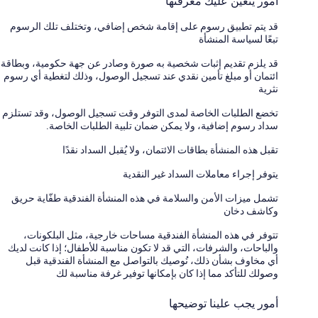
أمور يتعين عليك معرفتها
قد يتم تطبيق رسوم على إقامة شخص إضافي، وتختلف تلك الرسوم
تبعًا لسياسة المنشأة
قد يلزم تقديم إثبات شخصية به صورة وصادر عن جهة حكومية، وبطاقة
ائتمان أو مبلغ تأمين نقدي عند تسجيل الوصول، وذلك لتغطية أي رسوم
نثرية
تخضع الطلبات الخاصة لمدى التوفر وقت تسجيل الوصول، وقد تستلزم
سداد رسوم إضافية، ولا يمكن ضمان تلبية الطلبات الخاصة.
تقبل هذه المنشأة بطاقات الائتمان، ولا يُقبل السداد نقدًا
يتوفر إجراء معاملات السداد غير النقدية
تشمل ميزات الأمن والسلامة في هذه المنشأة الفندقية طفّاية حريق
وكاشف دخان
تتوفر في هذه المنشأة الفندقية مساحات خارجية، مثل البلكونات،
والباحات، والشرفات، التي قد لا تكون مناسبة للأطفال؛ إذا كانت لديك
أي مخاوف بشأن ذلك، نُوصيك بالتواصل مع المنشأة الفندقية قبل
وصولك للتأكد مما إذا كان بإمكانها توفير غرفة مناسبة لك
أمور يجب علينا توضيحها