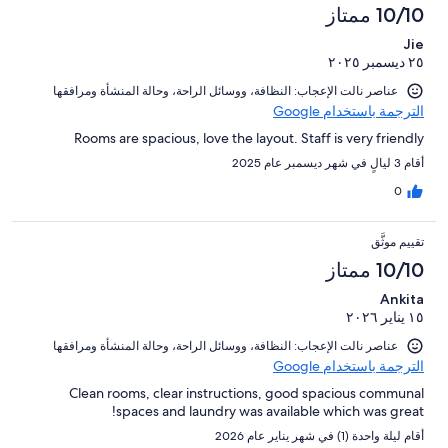
10/10 ممتاز
Jie
٢٥ ديسمبر ٢٠٢٥
عناصر نالت الإعجاب: ⁦النظافة⁩، و⁦وسائل الراحة⁩، و⁦حالة المنشأة ومرافقها⁩
الترجمة باستخدام Google
Rooms are spacious, love the layout. Staff is very friendly
أقام 3 ليالٍ في شهر ديسمبر عام 2025
0
تقييم موثَّق
10/10 ممتاز
Ankita
١٥ يناير ٢٠٢٦
عناصر نالت الإعجاب: ⁦النظافة⁩، و⁦وسائل الراحة⁩، و⁦حالة المنشأة ومرافقها⁩
الترجمة باستخدام Google
Clean rooms, clear instructions, good spacious communal
spaces and laundry was available which was great!
أقام ليلة واحدة (1) في شهر يناير عام 2026