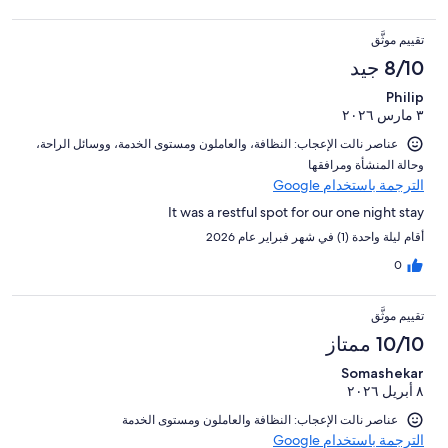
تقييم موثَّق
8/10 جيد
Philip
٣ مارس ٢٠٢٦
عناصر نالت الإعجاب: ⁦النظافة⁩، و⁦العاملون ومستوى الخدمة⁩، و⁦وسائل الراحة⁩،
و⁦حالة المنشأة ومرافقها⁩
الترجمة باستخدام Google
It was a restful spot for our one night stay
أقام ليلة واحدة (1) في شهر فبراير عام 2026
0
تقييم موثَّق
10/10 ممتاز
Somashekar
٨ أبريل ٢٠٢٦
عناصر نالت الإعجاب: ⁦النظافة⁩ و⁦العاملون ومستوى الخدمة⁩
الترجمة باستخدام Google