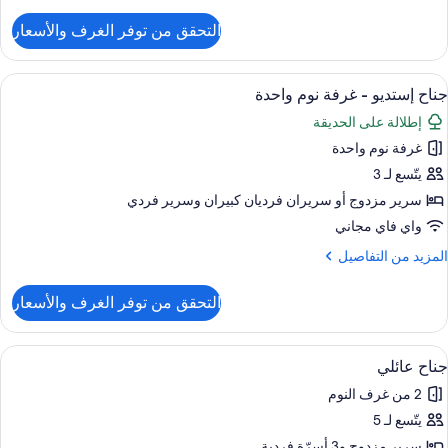
ن
لتفاصيل
التحقق من توفر الغرف والأسعار
ن
رفة
تجهيزات
ستعراض
واي فاي مجانًا وملاءات أسرّة
7
ساسية
جناح إستديو - غرفة نوم واحدة
ميع
إطلالة على الحديقة
ور
غرفة نوم واحدة
ناح
ستديو
يتّسع لـ 3
سرير مزدوج‫‬ أو سريران فرديان كبيران‫‬ وسرير فردي
رفة
واي فاي مجاني
وم
لمزيد
المزيد من التفاصيل
احدة
ن
لتفاصيل
التحقق من توفر الغرف والأسعار
ن
ناح
ستديو
ستعراض
واي فاي مجانًا وملاءات أسرّة
7
جناح عائلي
ميع
رفة
2 من غرف النوم
وم
ور
احدة
يتّسع لـ 5
ناح
ائلي
سرير مزدوج‫‬ و3 أسرّة فردية