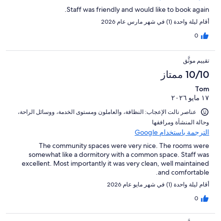
Staff was friendly and would like to book again.
أقام ليلة واحدة (1) في شهر مارس عام 2026
0
تقييم موثَّق
10/10 ممتاز
Tom
١٧ مايو ٢٠٢٦
عناصر نالت الإعجاب: ⁦النظافة⁩، و⁦العاملون ومستوى الخدمة⁩، و⁦وسائل الراحة⁩،
و⁦حالة المنشأة ومرافقها⁩
الترجمة باستخدام Google
The community spaces were very nice. The rooms were
somewhat like a dormitory with a common space. Staff was
excellent. Most importantly it was very clean, well maintained
and comfortable.
أقام ليلة واحدة (1) في شهر مايو عام 2026
0