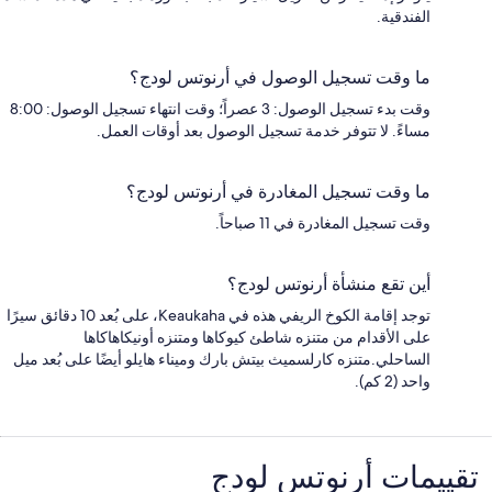
الفندقية.
ما وقت تسجيل الوصول في أرنوتس لودج؟
وقت بدء تسجيل الوصول: 3 عصراً؛ وقت انتهاء تسجيل الوصول: 8:00
مساءً. لا تتوفر خدمة تسجيل الوصول بعد أوقات العمل.
ما وقت تسجيل المغادرة في أرنوتس لودج؟
وقت تسجيل المغادرة في 11 صباحاً.
أين تقع منشأة أرنوتس لودج؟
توجد إقامة الكوخ الريفي هذه في Keaukaha، على بُعد 10 دقائق سيرًا
على الأقدام من متنزه شاطئ كيوكاها ومتنزه أونيكاهاكاها
الساحلي.متنزه كارلسميث بيتش بارك وميناء هايلو أيضًا على بُعد ميل
واحد (2 كم).
التقييمات
تقييمات ⁦أرنوتس لودج⁩