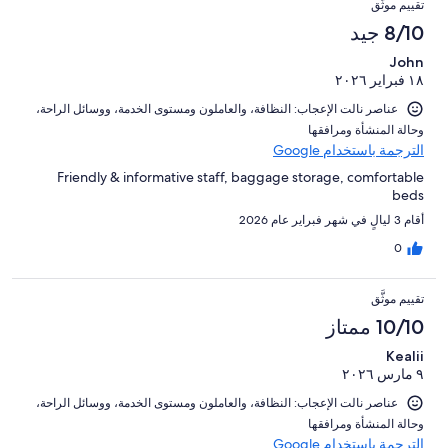
تقييم موثَّق
8/10 جيد
John
١٨ فبراير ٢٠٢٦
عناصر نالت الإعجاب: ⁦النظافة⁩، و⁦العاملون ومستوى الخدمة⁩، و⁦وسائل الراحة⁩،
و⁦حالة المنشأة ومرافقها⁩
الترجمة باستخدام Google
Friendly & informative staff, baggage storage, comfortable
beds
أقام 3 ليالٍ في شهر فبراير عام 2026
0
تقييم موثَّق
10/10 ممتاز
Kealii
٩ مارس ٢٠٢٦
عناصر نالت الإعجاب: ⁦النظافة⁩، و⁦العاملون ومستوى الخدمة⁩، و⁦وسائل الراحة⁩،
و⁦حالة المنشأة ومرافقها⁩
الترجمة باستخدام Google