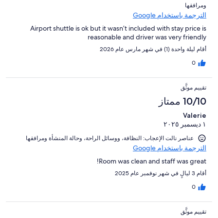
ومرافقها⁩
الترجمة باستخدام Google
Airport shuttle is ok but it wasn’t included with stay price is
reasonable and driver was very friendly
أقام ليلة واحدة (1) في شهر مارس عام 2026
0
تقييم موثَّق
10/10 ممتاز
Valerie
١ ديسمبر ٢٠٢٥
عناصر نالت الإعجاب: ⁦النظافة⁩، و⁦وسائل الراحة⁩، و⁦حالة المنشأة ومرافقها⁩
الترجمة باستخدام Google
Room was clean and staff was great!
أقام 3 ليالٍ في شهر نوفمبر عام 2025
0
تقييم موثَّق