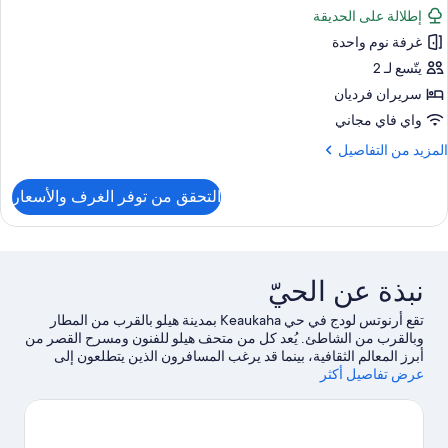
ميع
إطلالة على الحديقة
ور
غرفة نوم واحدة
رفة
سريرين
يتّسع لـ 2
نفصلين
سريران فرديان
تجهيزات
واي فاي مجاني
ساسية
لمزيد
المزيد من التفاصيل
ن
لتفاصيل
التحقق من توفر الغرف والأسعار
ن
رفة
سريرين
نفصلين
تجهيزات
نبذة عن الحيّ
ساسية
تقع أرنوتس لودج في حي Keaukaha بمدينة هيلو بالقرب من المطار
وبالقرب من الشاطئ. يُعد كل من متحف هيلو للفنون ومسرح القصر من
أبرز المعالم الثقافية، بينما قد يرغب المسافرون الذين يتطلعون إلى
عرض تفاصيل أكثر
التسوق في زيارة كل من مركز هيلو للتسوق وسوق هيلو فارمرز.لا
تفوت زيارة كل من حديقة حيوان بانايوا راينفوريست ومركز ويالوا أيضًا.
اغتنم فرصة استكشاف المنطقة بغرض الاستمتاع بخوض تجارب مثيرة
في الهواء الطلق مثل مضمار للمشي/ للدراجات.
تفضل بزيارة أدلتنا
للسفر إلى هيلو