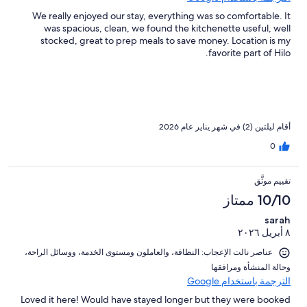
We really enjoyed our stay, everything was so comfortable. It
was spacious, clean, we found the kitchenette useful, well
stocked, great to prep meals to save money. Location is my
favorite part of Hilo.
أقام ليلتين (2) في شهر يناير عام 2026
0
تقييم موثَّق
10/10 ممتاز
sarah
٨ أبريل ٢٠٢٦
عناصر نالت الإعجاب: ⁦النظافة⁩، و⁦العاملون ومستوى الخدمة⁩، و⁦وسائل الراحة⁩،
و⁦حالة المنشأة ومرافقها⁩
الترجمة باستخدام Google
Loved it here! Would have stayed longer but they were booked