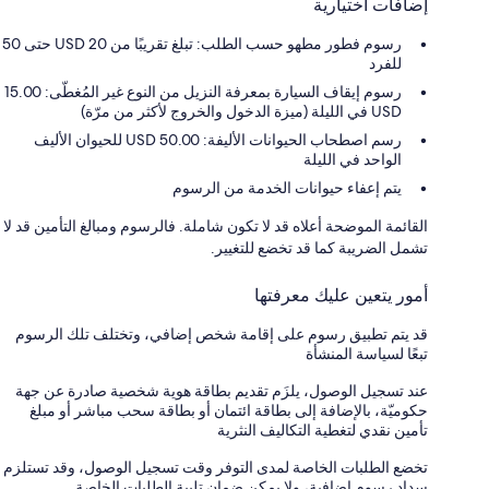
إضافات اختيارية
رسوم فطور مطهو حسب الطلب: تبلغ تقريبًا من USD 20 حتى 50
للفرد
رسوم إيقاف السيارة بمعرفة النزيل من النوع غير المُغطّى: 15.00
USD في الليلة (ميزة الدخول والخروج لأكثر من مرّة)
رسم اصطحاب الحيوانات الأليفة: 50.00 USD للحيوان الأليف
الواحد في الليلة
يتم إعفاء حيوانات الخدمة من الرسوم
القائمة الموضحة أعلاه قد لا تكون شاملة. فالرسوم ومبالغ التأمين قد لا
تشمل الضريبة كما قد تخضع للتغيير.
أمور يتعين عليك معرفتها
قد يتم تطبيق رسوم على إقامة شخص إضافي، وتختلف تلك الرسوم
تبعًا لسياسة المنشأة
عند تسجيل الوصول، يلزَم تقديم بطاقة هوية شخصية صادرة عن جهة
حكوميّة، بالإضافة إلى بطاقة ائتمان أو بطاقة سحب مباشر أو مبلغ
تأمين نقدي لتغطية التكاليف النثرية
تخضع الطلبات الخاصة لمدى التوفر وقت تسجيل الوصول، وقد تستلزم
سداد رسوم إضافية، ولا يمكن ضمان تلبية الطلبات الخاصة.