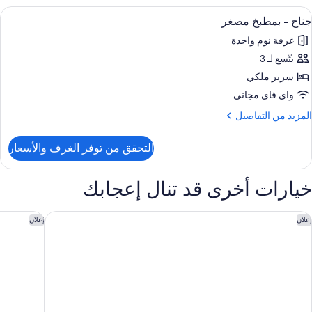
نظر
ريميم
ستعراض
أغطية فراش متميزة وأسرّة بطبقة علوية 
لجبل
1
جناح - بمطبخ مصغر
ميع
رير
غرفة نوم واحدة
لكي
ور
يتّسع لـ 3
ناح
شرفة
سرير ملكي
مطبخ
نظر
واي فاي مجاني
لجبل
صغر
لمزيد
المزيد من التفاصيل
ن
لتفاصيل
التحقق من توفر الغرف والأسعار
ن
ناح
خيارات أخرى قد تنال إعجابك
مطبخ
صغر
ومفرت إن آند سويتس جلينوود سبرينجز أون ذا ريفر
كومفرت إن
إعلان
إعلان