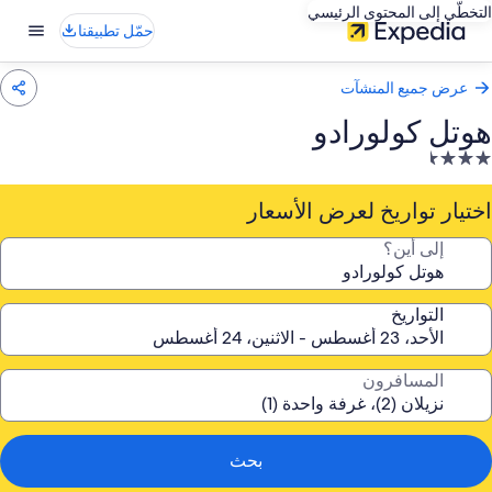
التخطّي إلى المحتوى الرئيسي
حمّل تطبيقنا
عرض جميع المنشآت
هوتل كولورادو
نشأة
ندقية
صنفة
اختيار تواريخ لعرض الأسعار
ـ
إلى أين؟
3.
جمة
التواريخ
المسافرون
بحث