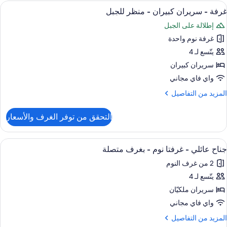
لاسيكية
ستعراض
أغطية فراش متميزة وأسرّة بطبقة علوية 
لاحتياجات
5
غرفة - سريران كبيران - منظر للجبل
ميع
ريران
لخاصة
إطلالة على الجبل
ور
بيران
غرفة نوم واحدة
رفة
جهيزات
يتّسع لـ 4
ذوي
ريران
لاحتياجات
سريران كبيران
لخاصة
بيران
واي فاي مجاني
لمزيد
المزيد من التفاصيل
نظر
ن
لجبل
لتفاصيل
التحقق من توفر الغرف والأسعار
ن
رفة
ستعراض
أغطية فراش متميزة وأسرّة بطبقة علوية 
9
ريران
جناح عائلي - غرفتا نوم - بغرف متصلة
ميع
بيران
2 من غرف النوم
ور
نظر
يتّسع لـ 4
ناح
لجبل
ائلي
سريران ملكيّان
واي فاي مجاني
رفتا
لمزيد
المزيد من التفاصيل
وم
ن