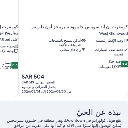
كومفرت إن آند سويتس جلينوود سبرينجز أون ذا ريفر
كومفرت إن
روارينج ف
West Glenwood
على بُعد 17.8 كم من جلينوود سبرينجس
وجبة الإفطار مُضمنة
أماكن تسمح باصطحاب
الحيوانات الأليفة
حمام سباح
خدمة صف السيارات
واي فاي مجاني
وجبة الإفط
مُضمنة
8.
جيد جدًا
8.6
ممتاز
8.4
8.6
ن
1,009 تقييمات
من
1,007 تقييمات
10،
10،
السعر
SAR 504
يد
ممتاز،
الحالي
دًا،
السعر النهائي: SAR 613
1,007
هو
1,00
يشمل الضرائب والرسوم
تقييمات
SAR
من 2026/08/30 إلى 2026/08/31
قييمات
504
نبذة عن الحيّ
تقع هوتل كولورادو في Downtown، وهي منطقة في جلينوود سبرينجس
يُمكن الوصول إليها سيرًا على الأقدام كما أنها ‏على مقربة من مرافق