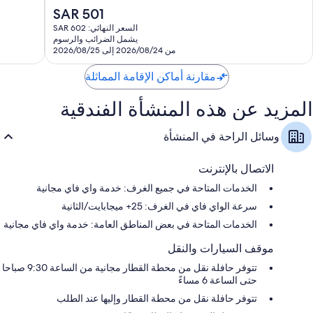
أطفال/رضّع (مجانًا)
جيد
رائع،
السعر
SAR 501
جدًا،
1,708
أحواض استحمام أو حجيرات دش، ومستلزمات مجانية للعناية الشخصية،
الحالي
السعر النهائي: SAR 602
1,651
تقييمات
ومجففات شعر
هو
يشمل الضرائب والرسوم
تقييمًا
SAR
من 2026/08/24 إلى 2026/08/25
تلفزيونات بشاشة مسطحة 53-بوصة مزودة بقنوات بريميوم
501
دواليب/خزائن ملابس، وماكينات صنع القهوة/الشاي، وخدمة تنظيف الغرف
مقارنة أماكن الإقامة المماثلة
يوميًا
المزيد عن هذه المنشأة الفندقية
وسائل الراحة في المنشأة
الاتصال بالإنترنت
الخدمات المتاحة في جميع الغرف: خدمة واي فاي مجانية
سرعة الواي فاي في الغرف: 25+ ميجابايت/الثانية
الخدمات المتاحة في بعض المناطق العامة: خدمة واي فاي مجانية
موقف السيارات والنقل
تتوفر حافلة نقل من محطة القطار مجانية من الساعة 9:30 صباحا
حتى الساعة 6 مساءً
تتوفر حافلة نقل من محطة القطار وإليها عند الطلب