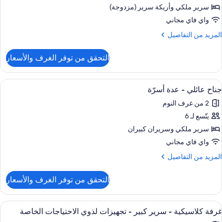
ريمير
سرير ملكي‫‬ وأريكة سرير (مزدوجة)
واي فاي مجاني
رير
لمزيد
المزيد من التفاصيل
لكي
ن
ع
لتفاصيل
التحقق من توفر الغرف والأسعار
ن
ريكة
رفة
رير
ريمير
ستعراض
أغطية فراش متميزة وأسرّة بطبقة علوية 
10
جناح عائلي - عدة أسرّة
ميع
رير
2 من غرف النوم
لكي
ور
ع
يتّسع لـ 6
ناح
ريكة
ائلي
سرير ملكي‫‬ وسريران كبيران
رير
واي فاي مجاني
دة
لمزيد
المزيد من التفاصيل
سرّة
ن
لتفاصيل
التحقق من توفر الغرف والأسعار
ن
ناح
ائلي
ستعراض
أغطية فراش متميزة وأسرّة بطبقة علوية 
1
غرفة كلاسيكية - سرير كبير - تجهيزات لذوي الاحتياجات الخاصة
ميع
دة