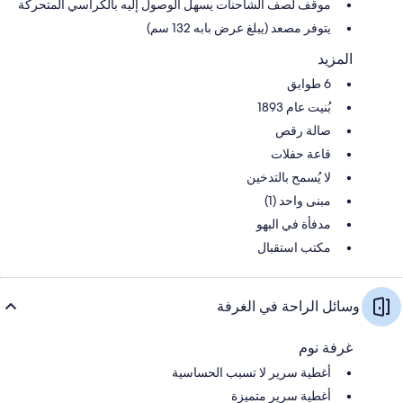
موقف لصف الشاحنات يسهل الوصول إليه بالكراسي المتحركة
يتوفر مصعد (يبلغ عرض بابه 132 سم)
المزيد
6 طوابق
بُنيت عام 1893
صالة رقص
قاعة حفلات
لا يُسمح بالتدخين
مبنى واحد (1)
مدفأة في البهو
مكتب استقبال
وسائل الراحة في الغرفة
غرفة نوم
أغطية سرير لا تسبب الحساسية
أغطية سرير متميزة