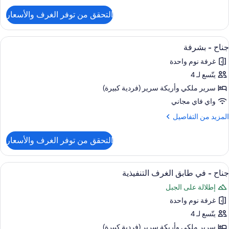
لتفاصيل
التحقق من توفر الغرف والأسعار
ن
غرف
ناح
تصلة
ائلي
ستعراض
أغطية فراش متميزة وأسرّة بطبقة علوية 
18
جناح - بشرفة
ميع
رفتا
غرفة نوم واحدة
وم
ور
يتّسع لـ 4
ناح
غرف
سرير ملكي‫‬ وأريكة سرير (فردية كبيرة)
تصلة
شرفة
واي فاي مجاني
لمزيد
المزيد من التفاصيل
ن
لتفاصيل
التحقق من توفر الغرف والأسعار
ن
ناح
ستعراض
أغطية فراش متميزة وأسرّة بطبقة علوية 
9
شرفة
جناح - في طابق الغرف التنفيذية
ميع
إطلالة على الجبل
ور
غرفة نوم واحدة
ناح
يتّسع لـ 4
ي
سرير ملكي‫‬ وأريكة سرير (فردية كبيرة)