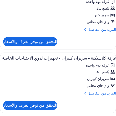
غرفة نوم واحدة
سرّة
ور
يتّسع لـ 2
رفة
لاسيكية
سرير كبير
واي فاي مجاني
رير
لمزيد
المزيد من التفاصيل
بير
ن
لتفاصيل
التحقق من توفر الغرف والأسعار
ن
جهيزات
رفة
ذوي
لاسيكية
ستعراض
أغطية فراش متميزة وأسرّة بطبقة علوية 
لاحتياجات
1
غرفة كلاسيكية - سريران كبيران - تجهيزات لذوي الاحتياجات الخاصة
ميع
رير
لخاصة
غرفة نوم واحدة
بير
ور
يتّسع لـ 4
رفة
جهيزات
لاسيكية
سريران كبيران
ذوي
لاحتياجات
واي فاي مجاني
لخاصة
ريران
لمزيد
المزيد من التفاصيل
بيران
ن
لتفاصيل
التحقق من توفر الغرف والأسعار
ن
جهيزات
رفة
ذوي