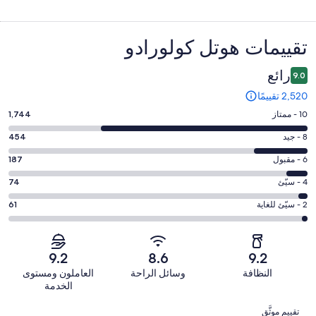
التقييمات
تقييمات ⁦هوتل كولورادو⁩
رائع
9.0
2,520 تقييمًا
درجة
10 - ممتاز
1,744
التصنيف
درجة
8 - جيد
454
10
التصنيف
-
درجة
6 - مقبول
187
8
ممتاز.
التصنيف
-
درجة
4 - سيّئ
74
1744
6
جيد.
التصنيف
من
-
درجة
2 - سيّئ للغاية
61
454
4
أصل
مقبول.
التصنيف
من
-
2520
187
2
أصل
سيّئ.
من
من
-
2520
9.2
8.6
9.2
74
تقييمات
أصل
سيّئ
من
من
النظافة
وسائل الراحة
العاملون ومستوى
النزلاء
2520
للغاية.
تقييمات
أصل
الخدمة
من
61
النزلاء
2520
التقييمات
تقييمات
من
تقييم موثَّق