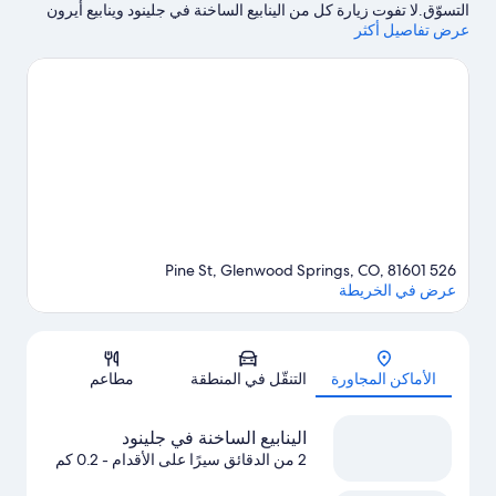
التسوّق.لا تفوت زيارة كل من الينابيع الساخنة في جلينود وينابيع أيرون
عرض تفاصيل أكثر
ماونتن الساخنة في حال كنت تخطط لممارسة نشاط ما، بينما يُمكن
لإولئك الذين يرغبون في الاستمتاع بمشاهدة الجمال الطبيعي للمنطقة
استكشاف يامبا سبا وكهوف حمامات البخار وColorado River.لا تفوت
زيارة متنزه جلينوود كافيرنز للمغامرات.يُقدم كل من ركوب القوارب
المطاطية وإمكانية صيد الأسماك في مكان قريب فرصًا رائعة للتنزه في
المياة المحيطة، أو يُمكنك الاستمتاع بخوض تجارب مثيرة من خلال
استكشاف المغارات وركوب الدراجات الجبلية القريبتين.يحب النزلاء
الموقع موقع مركزي الخاص بـ الفندق.
تفضل بزيارة أدلتنا للسفر إلى
جلينوود سبرينجس
526 Pine St, Glenwood Springs, CO, 81601
عرض في الخريطة
الخريطة
الأماكن المجاورة
التنقّل في المنطقة
مطاعم
الينابيع الساخنة في جلينود
2 من الدقائق سيرًا على الأقدام
- 0.2 كم