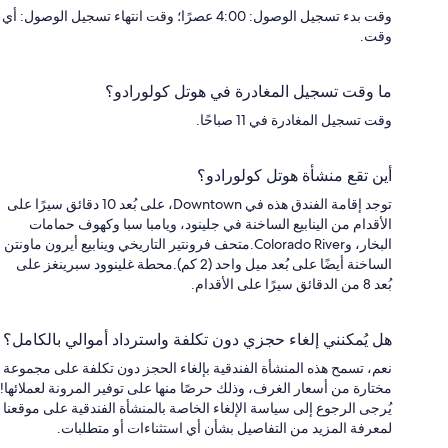
وقت بدء تسجيل الوصول: 4:00 عصرًا؛ وقت انتهاء تسجيل الوصول: أي
وقت.
ما وقت تسجيل المغادرة في هوتل كولورادو؟
وقت تسجيل المغادرة في 11 صباحًا.
أين تقع منشأة هوتل كولورادو؟
توجد إقامة الفندق هذه في Downtown، على بُعد 10 دقائق سيرًا على
الأقدام من الينابيع الساخنة في جلينود، ويامبا سبا وكهوف حمامات
البخار، وColorado River.متحف فرونتير التاريخي وينابيع أيرون ماونتن
الساخنة أيضًا على بُعد ميل واحد (2 كم).محطة غلينوود سبرينغز على
بُعد 8 من الدقائق سيرًا على الأقدام.
هل يُمكنني إلغاء حجزي دون تكلفة واسترداد أموالي بالكامل؟
نعم، تسمح هذه المنشأة الفندقية بإلغاء الحجز دون تكلفة على مجموعة
مختارة من أسعار الغرف، وذلك حرصًا منها على توفير المرونة لعملائها!
يُرجى الرجوع إلى سياسة الإلغاء الخاصة بالمنشأة الفندقية على موقعنا
لمعرفة المزيد من التفاصيل بشأن أي استثناءات أو متطلبات.