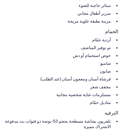
ستائر حاجبة للضوء
سرير أطفال مجاني
مرتبة بطبقة علوية مريحة
الحمام
أردية حمّام
تم توفير المناشف
حوض استحمام أو دش
شامبو
صابون
فرشاة أسنان ومعجون أسنان (عند الطلب)
مجفف شعر
مستلزمات عناية شخصية مجانية
مناديل حمّام
الترفيه
تلفزيون بشاشة مسطحة بحجم 53-بوصة ذو قنوات بث مدفوعة
الاشتراك مميزة