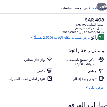
ابق
التالي
128+
نظرة عامة
الغرف
الموقع
السياسات
السعر
SAR 408
الحالي
السعر النهائي: SAR 466
هو
يشمل الضرائب والرسوم
SAR
من 2026/08/24 إلى 2026/08/25
408
التقييمات
رائع
9.0
عرض تقييمات مكان الإقامة (2,520 تقييماً)
9.0 من 10
وسائل راحة رائجة
ينابيع ساخنة
أماكن تسمح باصطحاب
واي فاي مجاني
الحيوانات الأليفة
مطعم
تكييف
تتوفر وجبة إفطار
تتوفر أماكن لصف السيارات
عرض الكل
خيارات الغرفة