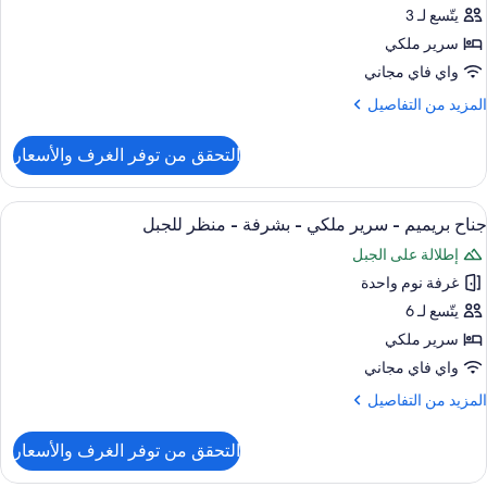
يتّسع لـ 3
ناح
ريميم
سرير ملكي
واي فاي مجاني
رير
لمزيد
المزيد من التفاصيل
لكي
ن
لتفاصيل
التحقق من توفر الغرف والأسعار
ن
شرفة
ناح
ريميم
ستعراض
أغطية فراش متميزة وأسرّة بطبقة علوية 
نظر
1
جناح بريميم - سرير ملكي - بشرفة - منظر للجبل
ميع
رير
لمدينة
إطلالة على الجبل
لكي
ور
غرفة نوم واحدة
ناح
شرفة
ريميم
يتّسع لـ 6
نظر
سرير ملكي
لمدينة
رير
واي فاي مجاني
لكي
لمزيد
المزيد من التفاصيل
ن
شرفة
لتفاصيل
التحقق من توفر الغرف والأسعار
ن
ناح