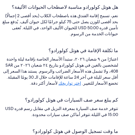
هل هوتل كولورادو مناسبة لاصطحاب الحيوانات الأليفة؟
نعم، تسمح إقامة الفندق هذه باصطحاب الكلاب (بحد أقصى 2 إجمالًا)
بحد أقصى للوزن يصل حتى 75 كيلو جرامًا لكل حيوان أليف. يُدفع مبلغ
تأمين قدره USD 50.00 للحيوان الأليف الواحد، في الليلة. تُعفى
حيوانات الخدمة من الرسوم.
ما تكلفة الإقامة في هوتل كولورادو؟
اعتبارًا من ٩ شعبان ٢٠٢٦، ستبدأ الأسعار الخاصة بإقامة ليلة واحدة
لشخصين بالغين في هوتل كولورادو بتاريخ ٢٤ شعبان ٢٠٢٦ من SAR
408، ولا تشمل هذه الأسعار الضرائب والرسوم. يستند هذا السعر إلى
أقل سعر لليلة في آخر 24 ساعة للإقامات خلال الـ 30 يومًا المقبلة.
تخضع الأسعار للتغيير.
اختر تواريخك
لأسعار أكثر دقة.
كم يبلغ سعر صف السيارات في هوتل كولورادو؟
تتوفر خدمة صف السيارة بمعرفة النزيل في مقابل رسم قدره USD
15.00 في الليلة.تتوفر أماكن صف سيارات محدودة.
ما وقت تسجيل الوصول في هوتل كولورادو؟