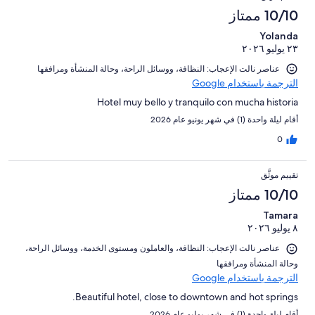
من
النزلاء
أصل
10/10 ممتاز
تقييمات
2520
النزلاء
Yolanda
من
٢٣ يوليو ٢٠٢٦
تقييمات
النزلاء
عناصر نالت الإعجاب: ⁦النظافة⁩، و⁦وسائل الراحة⁩، و⁦حالة المنشأة ومرافقها⁩
الترجمة باستخدام Google
Hotel muy bello y tranquilo con mucha historia
أقام ليلة واحدة (1) في شهر يونيو عام 2026
0
تقييم موثَّق
10/10 ممتاز
Tamara
٨ يوليو ٢٠٢٦
عناصر نالت الإعجاب: ⁦النظافة⁩، و⁦العاملون ومستوى الخدمة⁩، و⁦وسائل الراحة⁩،
و⁦حالة المنشأة ومرافقها⁩
الترجمة باستخدام Google
Beautiful hotel, close to downtown and hot springs.
أقام ليلة واحدة (1) في شهر يوليو عام 2026