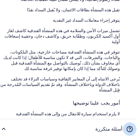
تقبل هذه المنشأة بطاقات الائتمان، ولا يُقبل السداد نقدًا
يتوفر إجراء معاملات السداد غير النقدية
تشمل ميزات الأمن والسلامة في هذه المنشأة الفندقية كاشف لغاز
أول أكسيد الكربون، وطفّاية حريق، وكاشف دخان، وحقيبة إسعافات
أولية
تتوفر في هذه المنشأة الفندقية مساحات خارجية، مثل البلكونات،
والباحات، والشرفات، التي قد لا تكون مناسبة للأطفال؛ إذا كانت لديك
أي مخاوف بشأن ذلك، نُوصيك بالتواصل مع المنشأة الفندقية قبل
وصولك للتأكد مما إذا كان بإمكانها توفير غرفة مناسبة لك
يُرجى الانتباه إلى أن المعايير الثقافية وسياسات النزلاء قد تختلف
باختلاف الدولة وباختلاف المنشأة. وقد تمّ تقديم السياسات المُدرجة من
قِبَل المنشأة
أمور يجب علينا توضيحها
لا يلزم استخدام سيارة للانتقال من وإلى هذه المنشأة الفندقية
أسئلة متكررة