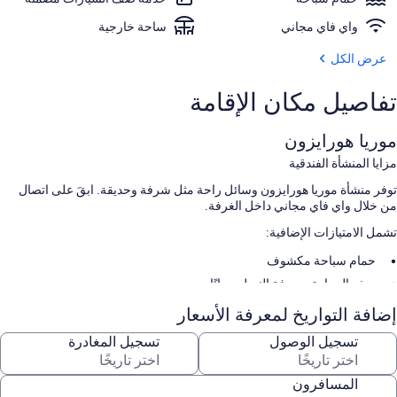
واي فاي مجاني
ساحة خارجية
عرض الكل
تفاصيل مكان الإقامة
موريا هورايزون
مزايا المنشأة الفندقية
توفر منشأة موريا هورايزون وسائل راحة مثل شرفة وحديقة. ابقَ على اتصال
من خلال واي فاي مجاني داخل الغرفة.
تشمل الامتيازات الإضافية:
حمام سباحة مكشوف
صف السيارة بمعرفة النزيل مجانًا
تليسكوب وخدمات الاستعلامات والإرشاد
إضافة التواريخ لمعرفة الأسعار
سمات الغرفة
تسجيل الوصول
تسجيل المغادرة
تقدم جميع غرف النزلاء في منشأة موريا هورايزون وسائل راحة مثل إنترنت
لاسلكي مجاناً.
المسافرون