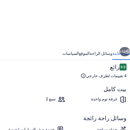
وريا
ورايزون
ابق
التالي
12+
نظرة عامة
وسائل الراحة
الموقع
السياسات
التقييمات
رائع
9.2
9.2 من 10
4 تقييمات لطرف خارجي
بيت كامل
غرفة نوم واحدة
تسع 2
المنشأة من الخارج
وسائل راحة رائجة
حمام سباحة
خدمة صف السيارات مُضمنة