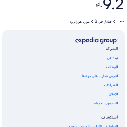
9.2
رائع
فنادق في فآ
موريا هورايزون
الشركة
نبذة عن
الوظائف
اعرض عقارك على موقعنا
الشراكات
الإعلان
التسويق بالعمولة
استكشاف
الفنادق في الإمارات العربية المتحدة