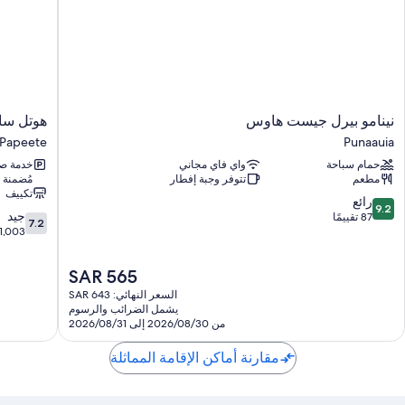
نينامو
هوتل
نينامو بيرل جيست هاوس
هوتل سار
بيرل
سارا
Papeete
Punaauia
جيست
نوي
حمام سباحة
واي فاي مجاني
خدمة ص
هاوس
Papeete
مطعم
تتوفر وجبة إفطار
مُضمنة
Punaauia
تكييف
9.2
رائع
9.2
7.2
جيد
من
87 تقييمًا
7.2
من
1,003 تقييمات
10،
10،
رائع،
جيد،
87
السعر
SAR 565
1,003
تقييمًا
الحالي
السعر النهائي: SAR 643
تقييمات
هو
يشمل الضرائب والرسوم
SAR
من 2026/08/30 إلى 2026/08/31
565
مقارنة أماكن الإقامة المماثلة