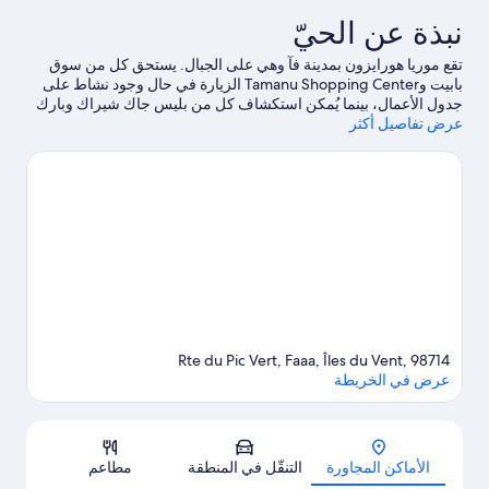
نبذة عن الحيّ
تقع موريا هورايزون بمدينة فآ وهي على الجبال. يستحق كل من سوق
بابيت وTamanu Shopping Center الزيارة في حال وجود نشاط على
جدول الأعمال، بينما يُمكن استكشاف كل من بليس جاك شيراك وبارك
عرض تفاصيل أكثر
بوغانفيل لمن يرغبون في الاستمتاع بالجمال الطبيعي للمنطقة.
تفضل
بزيارة أدلتنا للسفر إلى فآ
Rte du Pic Vert, Faaa, Îles du Vent, 98714
عرض في الخريطة
الخريطة
الأماكن المجاورة
التنقّل في المنطقة
مطاعم