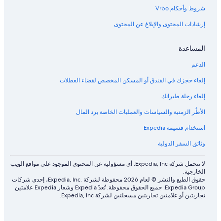
شروط وأحكام Vrbo
إرشادات المحتوى والإبلاغ عن المحتوى
المساعدة
الدعم
إلغاء حجزك في الفندق أو المسكن المخصص لقضاء العطلات
إلغاء رحلة طيرانك
الأطُر الزمنية والسياسات والعمليات الخاصة برد المال
استخدام قسيمة Expedia
وثائق السفر الدولية
لا تتحمل شركة Expedia, Inc. أي مسؤولية عن المحتوى الموجود على مواقع الويب
الخارجية.
حقوق الطبع والنشر © لعام 2026 محفوظة لشركة .Expedia, Inc، إحدى شركات
Expedia Group. جميع الحقوق محفوظة. تُعدّ Expedia وشعار Expedia علامتين
تجاريتين أو علامتين تجاريتين مسجلتين لشركة Expedia, Inc.