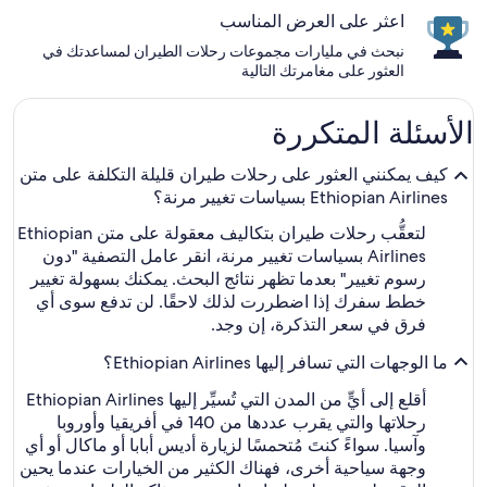
اعثر على العرض المناسب
نبحث في مليارات مجموعات رحلات الطيران لمساعدتك في
العثور على مغامرتك التالية
الأسئلة المتكررة
كيف يمكنني العثور على رحلات طيران قليلة التكلفة على متن
Ethiopian Airlines بسياسات تغيير مرنة؟
لتعقُّب رحلات طيران بتكاليف معقولة على متن Ethiopian
Airlines بسياسات تغيير مرنة، انقر عامل التصفية "دون
رسوم تغيير" بعدما تظهر نتائج البحث. يمكنك بسهولة تغيير
خطط سفرك إذا اضطررت لذلك لاحقًا. لن تدفع سوى أي
فرق في سعر التذكرة، إن وجد.
ما الوجهات التي تسافر إليها Ethiopian Airlines؟
أقلع إلى أيٍّ من المدن التي تُسيِّر إليها Ethiopian Airlines
رحلاتها والتي يقرب عددها من 140 في أفريقيا وأوروبا
وآسيا. سواءً كنتَ مُتحمسًا لزيارة أديس أبابا أو ماكال أو أي
وجهة سياحية أخرى، فهناك الكثير من الخيارات عندما يحين