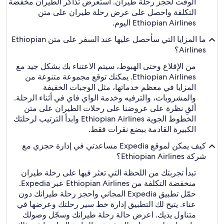
الوقت لحجز رحلة طيران. استعرض تذاكر الطيران مخفضة
التكلفة واحصل على عرض رحلة طيران على متن
Ethiopian Airlines اليوم.
ما المزايا التي سأحصل عليها عند السفر على متن Ethiopian
Airlines؟
من الإقلاع وحتى الهبوط، سيتم الاعتناء بك بشكل جيد مع
Ethiopian Airlines. يمكنك توقع مجموعة متنوعة من
المزايا في معظم خدماتها، مثل الوجبات الخفيفة
والمشروبات، والترفيه وخدمة الواي فاي في أثناء الرحلة.
ألقِ نظرة على عروضنا على رحلات الطيران على متن
الخطوط الجوية Ethiopian Airlines وابدأ الترتيب لرحلتك
الكبيرة القادمة ببضع نقرات فقط.
كيف يمكن لموقع Expedia مساعدتي في إدارة حجزي مع
شركة Ethiopian Airlines؟
تبدأ تجربتك من اللحظة التي تعثر فيها على رحلة طيران
منخفضة التكلفة من Ethiopian Airlines عبر Expedia.
حمّل تطبيق Expedia المجاني واحجز رحلة طيرانك دون
عناء. يتيح لك التطبيق إدارة خط سير رحلتك وعرضها في
متناول يديك. اعرض حالة رحلة طيرانك وسجّل وصولك