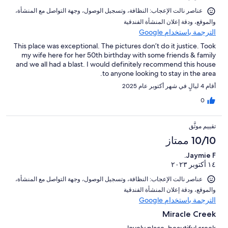
عناصر نالت الإعجاب: ⁦النظافة⁩، و⁦تسجيل الوصول⁩، و⁦جهة التواصل مع المنشأة⁩،
و⁦الموقع⁩، و⁦دقة إعلان المنشأة الفندقية⁩
الترجمة باستخدام Google
This place was exceptional. The pictures don’t do it justice. Took
my wife here for her 50th birthday with some friends & family
and we all had a blast. I would definitely recommend this house
to anyone looking to stay in the area.
أقام 4 ليالٍ في شهر أكتوبر عام 2025
0
تقييم موثَّق
10/10 ممتاز
Jaymie F.
١٤ أكتوبر ٢٠٢٣
عناصر نالت الإعجاب: ⁦النظافة⁩، و⁦تسجيل الوصول⁩، و⁦جهة التواصل مع المنشأة⁩،
و⁦الموقع⁩، و⁦دقة إعلان المنشأة الفندقية⁩
الترجمة باستخدام Google
Miracle Creek
lovely place, beautiful creek