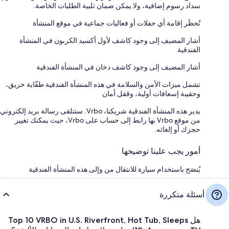
سداد رسوم إضافية، ولا يمكن ضمان تلبية الطلبات الخاصة.
تُحظَر إقامة أي حفلات أو فعاليات جماعية في موقع المنشأة
أشار المضيف إلى وجود كاشف لأول أكسيد الكربون في المنشأة
الفندقية
أشار المضيف إلى وجود كاشف دخان في المنشأة الفندقية
تشمل ميزات الأمن والسلامة في هذه المنشأة الفندقية طفّاية حريق،
وحقيبة إسعافات أولية، وقفل أمان
يدير هذه المنشأة الفندقية شريكنا، Vrbo. ستتلقى رسالة بريد إلكتروني
من موقع Vrbo بها رابط إلى حساب على Vrbo، حيث يمكنك تغيير
حجزك أو إلغائه.
أمور يجب علينا توضيحها
يُنصَح باستخدام سيارة للانتقال من وإلى هذه المنشأة الفندقية
أسئلة متكررة
هل Top 10 VRBO in U.S. Riverfront, Hot Tub, Sleeps