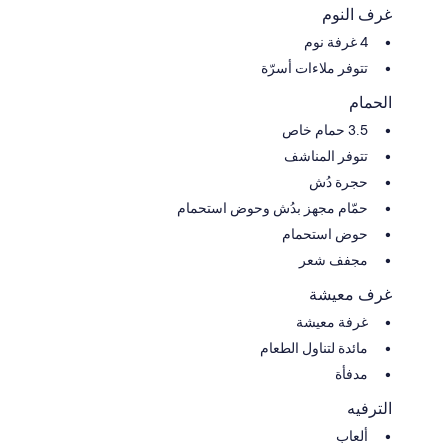
⭐️ Driveway and Parking ⭐️
غرف النوم
• Long paved concrete lane leading to car port
4 غرفة نوم
• Accommodates up to 6 vehicles for ample guest parking
تتوفر ملاءات أسرّة
الحمام
3.5 حمام خاص
تتوفر المناشف
حجرة دُش
حمّام مجهز بدُش وحوض استحمام
حوض استحمام
مجفف شعر
غرف معيشة
غرفة معيشة
مائدة لتناول الطعام
مدفأة
الترفيه
ألعاب