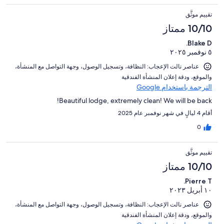
تقييم موثَّق
10/10 ممتاز
Blake D.
٥ نوفمبر ٢٠٢٥
عناصر نالت الإعجاب: ⁦النظافة⁩، و⁦تسجيل الوصول⁩، و⁦جهة التواصل مع المنشأة⁩،
و⁦الموقع⁩، و⁦دقة إعلان المنشأة الفندقية⁩
الترجمة باستخدام Google
Beautiful lodge, extremely clean! We will be back!
أقام 4 ليالٍ في شهر نوفمبر عام 2025
0
تقييم موثَّق
10/10 ممتاز
Pierre T.
١٠ أبريل ٢٠٢٣
عناصر نالت الإعجاب: ⁦النظافة⁩، و⁦تسجيل الوصول⁩، و⁦جهة التواصل مع المنشأة⁩،
و⁦الموقع⁩، و⁦دقة إعلان المنشأة الفندقية⁩