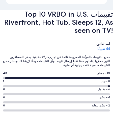
تقييمات ⁦Top 10 VRBO in U.S.
Riverfront, Hot Tub, Sleeps 12, As
seen on TV!⁩
التقييمات
استثنائي
44 تقييمًا
جميع التقييمات الموثّقة المعروضة ناتجة عن تجارب نزلاء حقيقية. يمكن للمسافرين
الذين حجزوا إقامتهم معنا فقط إرسال تقييم. نوثّق التقييمات وفقًا لإرشاداتنا وننشر جميع
التقييمات، سواء كانت إيجابية أم سلبية.
درجة
10 - ممتاز
43
التصنيف
درجة
8 - جيد
1
10
التصنيف
-
درجة
6 - مقبول
0
8
ممتاز.
التصنيف
-
درجة
4 - سيّئ
0
43
6
جيد.
التصنيف
من
-
درجة
2 - سيّئ للغاية
0
1
4
أصل
مقبول.
التصنيف