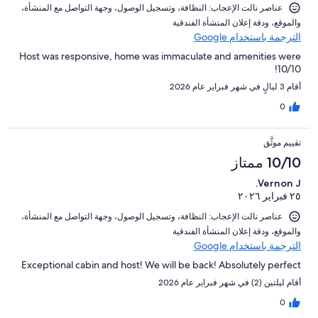
عناصر نالت الإعجاب: ⁦النظافة⁩، و⁦تسجيل الوصول⁩، و⁦جهة التواصل مع المنشأة⁩،
و⁦الموقع⁩، و⁦دقة إعلان المنشأة الفندقية⁩
الترجمة باستخدام Google
Host was responsive, home was immaculate and amenities were
10/10!
أقام 3 ليالٍ في شهر فبراير عام 2026
0
تقييم موثَّق
10/10 ممتاز
Vernon J.
٢٥ فبراير ٢٠٢٦
عناصر نالت الإعجاب: ⁦النظافة⁩، و⁦تسجيل الوصول⁩، و⁦جهة التواصل مع المنشأة⁩،
و⁦الموقع⁩، و⁦دقة إعلان المنشأة الفندقية⁩
الترجمة باستخدام Google
Exceptional cabin and host! We will be back! Absolutely perfect
أقام ليلتين (2) في شهر فبراير عام 2026
0