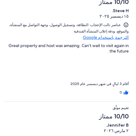
10/10 ممتاز
Steve H.
١٥ ديسمبر ٢٠٢٥
عناصر نالت الإعجاب: ⁦النظافة⁩، و⁦تسجيل الوصول⁩، و⁦جهة التواصل مع المنشأة⁩،
و⁦الموقع⁩، و⁦دقة إعلان المنشأة الفندقية⁩
الترجمة باستخدام Google
Great property and host was amazing. Can’t wait to visit again in
the future.
أقام 3 ليالٍ في شهر ديسمبر عام 2025
0
تقييم موثَّق
10/10 ممتاز
Jennifer B.
٢ مارس ٢٠٢٦