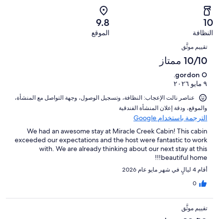
من
-
44
0
2
أصل
سيّئ.
من
من
-
44
9.8
10
0
تقييمات
أصل
سيّئ
من
من
النظافة
الموقع
النزلاء
44
للغاية.
تقييمات
التقييمات
أصل
من
0
تقييم موثَّق
النزلاء
44
تقييمات
من
10/10 ممتاز
من
النزلاء
أصل
تقييمات
gordon O.
44
النزلاء
٩ مايو ٢٠٢٦
من
تقييمات
عناصر نالت الإعجاب: ⁦النظافة⁩، و⁦تسجيل الوصول⁩، و⁦جهة التواصل مع المنشأة⁩،
النزلاء
و⁦الموقع⁩، و⁦دقة إعلان المنشأة الفندقية⁩
الترجمة باستخدام Google
We had an awesome stay at Miracle Creek Cabin! This cabin
exceeded our expectations and the host were fantastic to work
with. We are already thinking about our next stay at this
beautiful home!!!
أقام 4 ليالٍ في شهر مايو عام 2026
0
تقييم موثَّق