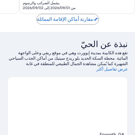
هو
يشمل الضرائب والرسوم
تقييمات
تقييمات
SAR
من 2026/09/01 إلى 2026/09/02
704
مقارنة أماكن الإقامة المماثلة
نبذة عن الحيّ
تقع هذه الكابينة بمدينة إبوورث وهي في موقع ريفي وعلى الواجهة
المائية. محطة السكة الحديد بلو ريدج سينيك من أماكن الجذب السياحي
الشهيرة كما يُمكن مشاهدة الجمال الطبيعي للمنطقة في غابة
عرض تفاصيل أكثر
تشاتاهوتشي الوطنية وBlue Ridge Lake.هل تصطحب أطفالك في
السفر؟ لا تفوت Rolling Thunder River Company وThe Arts
Center.اكتشف المغامرات المائية في المنطقة من خلال إمكانية ركوب
الجت سكي في مكان قريب وركوب قوارب التجديف القريبتين، أو
استمتع بأنشطة الهواء الطلق الرائعة من خلال إمكانية ممارسة التنزه
سيرا في مكان قريب وإمكانية الصيد في مكان قريب.
تفضل بزيارة أدلتنا
للسفر إلى إبوورث
Epworth, GA