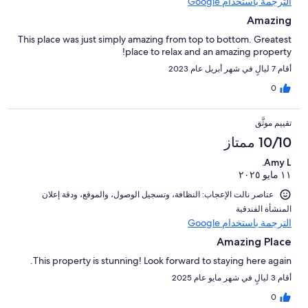
الترجمة باستخدام Google
Amazing
This place was just simply amazing from top to bottom. Greatest
place to relax and an amazing property!
أقام 7 ليالٍ في شهر أبريل عام 2023
0
تقييم موثَّق
10/10 ممتاز
Amy L.
١١ مايو ٢٠٢٥
عناصر نالت الإعجاب: ⁦النظافة⁩، و⁦تسجيل الوصول⁩، و⁦الموقع⁩، و⁦دقة إعلان
المنشأة الفندقية⁩
الترجمة باستخدام Google
Amazing Place
This property is stunning! Look forward to staying here again.
أقام 3 ليالٍ في شهر مايو عام 2025
0