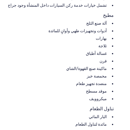
⭐️ Lower-Level Master Bedroom ⭐️
تشمل خيارات خدمة ركن السيارات داخل المنشأة وجود جراج
• Rustic ambience, 55" wall-mounted TV
• Stone-tiled bathroom with dual sinks and shower/tub combo
مطبخ
• Balcony with creek views
آلة صنع الثلج
⭐️ Bunk Room ⭐️
أدوات وتجهيزات طهي وأوانٍ للمائدة
• Designed for children but also comfortable for some adults
بهارات
• Lower beds are full-size and upper are twin beds
ثلاجة
⭐️ Lower-Level Bar and Game Room ⭐️
غسالة أطباق
• Stone gas fireplace with LED lights, 55" Smart TV
• Full-sized Billiards table, pub-style tables
فرن
• Shuffle Board and foosball table
ماكينة صنع القهوة/الشاي
• Plush leather sofas, sliding glass doors to lower deck and creek views
محمصة خبز
• Wet Bar with sink and full refrigerator
منضدة تجهيز طعام
⭐️ Outdoor Features ⭐️
موقد مسطح
• Astonishing views of forest and Fightingtown Creek
• Secluded lounging areas, grilling areas
ميكروويف
• Outdoor living room with premium grill, Green Egg, wood fireplace
• EV Charger
تناول الطعام
• Luxurious 8-person hot tub overlooking the creek
البار المائي
• (2) 55" wall-mounted TV's
• Gas fireplaces, adirondack chairs, Portable heater
مائدة لتناول الطعام