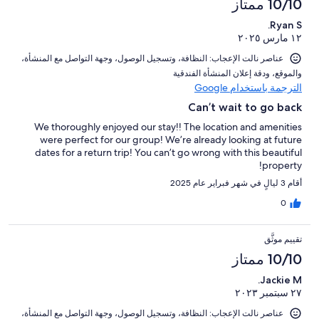
10/10 ممتاز
Ryan S.
١٢ مارس ٢٠٢٥
عناصر نالت الإعجاب: ⁦النظافة⁩، و⁦تسجيل الوصول⁩، و⁦جهة التواصل مع المنشأة⁩،
و⁦الموقع⁩، و⁦دقة إعلان المنشأة الفندقية⁩
الترجمة باستخدام Google
Can’t wait to go back
We thoroughly enjoyed our stay!! The location and amenities
were perfect for our group! We’re already looking at future
dates for a return trip! You can’t go wrong with this beautiful
property!
أقام 3 ليالٍ في شهر فبراير عام 2025
0
تقييم موثَّق
10/10 ممتاز
Jackie M.
٢٧ سبتمبر ٢٠٢٣
عناصر نالت الإعجاب: ⁦النظافة⁩، و⁦تسجيل الوصول⁩، و⁦جهة التواصل مع المنشأة⁩،