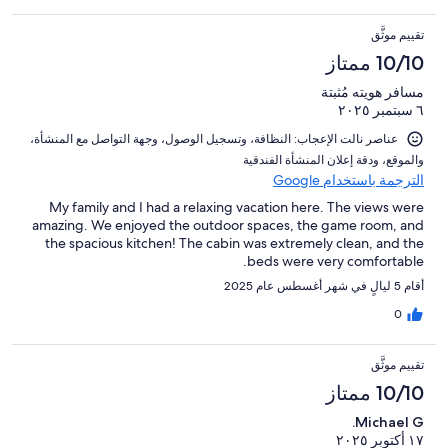
تقييم موثَّق
10/10 ممتاز
مسافر هويته مُثبتة
٦ سبتمبر ٢٠٢٥
عناصر نالت الإعجاب: ⁦النظافة⁩، و⁦تسجيل الوصول⁩، و⁦جهة التواصل مع المنشأة⁩،
و⁦الموقع⁩، و⁦دقة إعلان المنشأة الفندقية⁩
الترجمة باستخدام Google
My family and I had a relaxing vacation here. The views were
amazing. We enjoyed the outdoor spaces, the game room, and
the spacious kitchen! The cabin was extremely clean, and the
beds were very comfortable.
أقام 5 ليالٍ في شهر أغسطس عام 2025
0
تقييم موثَّق
10/10 ممتاز
Michael G.
١٧ أكتوبر ٢٠٢٥