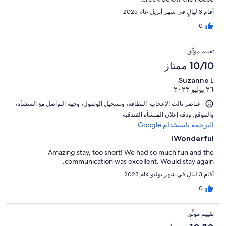
أقام 3 ليالٍ في شهر أبريل عام 2025
0
تقييم موثَّق
10/10 ممتاز
Suzanne L.
٢٦ يوليو ٢٠٢٣
عناصر نالت الإعجاب: ⁦النظافة⁩، و⁦تسجيل الوصول⁩، و⁦جهة التواصل مع المنشأة⁩،
و⁦الموقع⁩، و⁦دقة إعلان المنشأة الفندقية⁩
الترجمة باستخدام Google
Wonderful!
Amazing stay, too short! We had so much fun and the
communication was excellent. Would stay again.
أقام 3 ليالٍ في شهر يوليو عام 2023
0
تقييم موثَّق