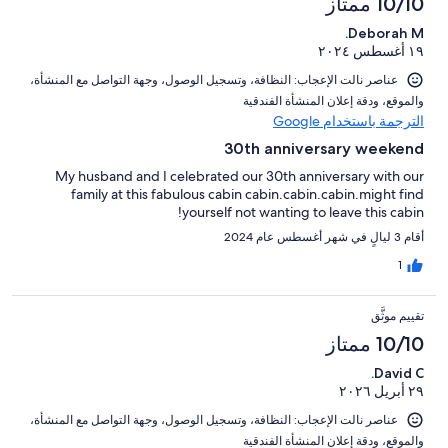
10/10 ممتاز
Deborah M.
١٩ أغسطس ٢٠٢٤
عناصر نالت الإعجاب: ⁦النظافة⁩، و⁦تسجيل الوصول⁩، و⁦جهة التواصل مع المنشأة⁩،
و⁦الموقع⁩، و⁦دقة إعلان المنشأة الفندقية⁩
الترجمة باستخدام Google
30th anniversary weekend
My husband and I celebrated our 30th anniversary with our
family at this fabulous cabin cabin.cabin.cabin.might find
yourself not wanting to leave this cabin!
أقام 3 ليالٍ في شهر أغسطس عام 2024
1
تقييم موثَّق
10/10 ممتاز
David C.
٢٩ أبريل ٢٠٢٦
عناصر نالت الإعجاب: ⁦النظافة⁩، و⁦تسجيل الوصول⁩، و⁦جهة التواصل مع المنشأة⁩،
و⁦الموقع⁩، و⁦دقة إعلان المنشأة الفندقية⁩