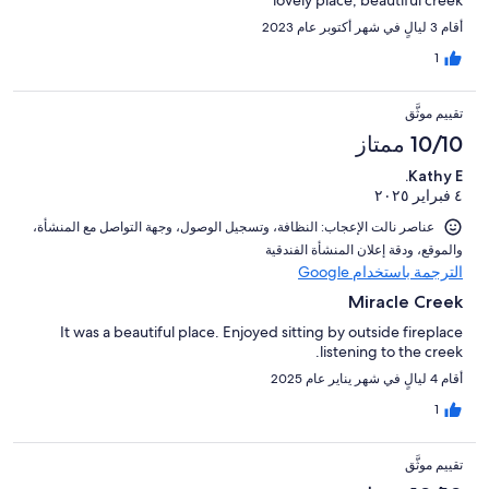
أقام 3 ليالٍ في شهر أكتوبر عام 2023
1
تقييم موثَّق
10/10 ممتاز
Kathy E.
٤ فبراير ٢٠٢٥
عناصر نالت الإعجاب: ⁦النظافة⁩، و⁦تسجيل الوصول⁩، و⁦جهة التواصل مع المنشأة⁩،
و⁦الموقع⁩، و⁦دقة إعلان المنشأة الفندقية⁩
الترجمة باستخدام Google
Miracle Creek
It was a beautiful place. Enjoyed sitting by outside fireplace
listening to the creek.
أقام 4 ليالٍ في شهر يناير عام 2025
1
تقييم موثَّق