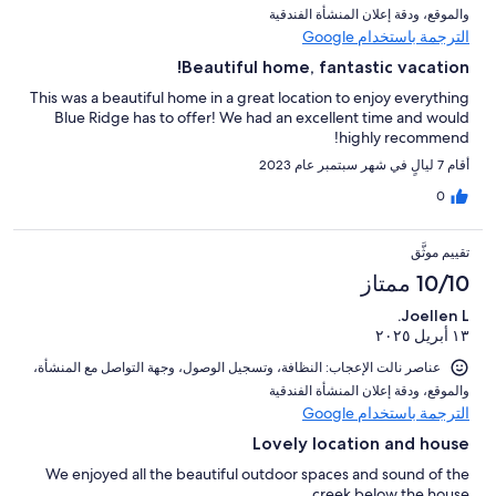
و⁦الموقع⁩، و⁦دقة إعلان المنشأة الفندقية⁩
الترجمة باستخدام Google
Beautiful home, fantastic vacation!
This was a beautiful home in a great location to enjoy everything
Blue Ridge has to offer! We had an excellent time and would
highly recommend!
أقام 7 ليالٍ في شهر سبتمبر عام 2023
0
تقييم موثَّق
10/10 ممتاز
Joellen L.
١٣ أبريل ٢٠٢٥
عناصر نالت الإعجاب: ⁦النظافة⁩، و⁦تسجيل الوصول⁩، و⁦جهة التواصل مع المنشأة⁩،
و⁦الموقع⁩، و⁦دقة إعلان المنشأة الفندقية⁩
الترجمة باستخدام Google
Lovely location and house
We enjoyed all the beautiful outdoor spaces and sound of the
creek below the house.