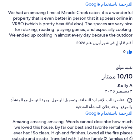
الترجمة باستخدام Google
We had an amazing time at Miracle Creek cabin, it is a wonderful
property that is even better in person that it appears online in
VRBO (which is pretty beautiful also). The spaces are very nice
for relaxing, reading, playing games, and especially cooking.
We ended up cooking in almost every day because the outdoor
kitchen with fireplace, beautiful grill and green egg was one of
أقام 8 ليالٍ في شهر أبريل عام 2026
our favorite spaces in the house. The environment is very serene
with Fightingtown creek girgling buy just steps below the lower
0
firepit. The room temperatures were easy to manage with the
fully functional Nest appliances. The game room was a hit, with
تقييم موثَّق
exciting pool tournaments every night while we listened to
music. The property is a short 20 minutes to Blueridge where
10/10 ممتاز
you can source anything and everything you might need. Our
Kelly A.
host was very attentive and stayed in touch with us to help with
٣ ديسمبر ٢٠٢٥
questions. We will definitely plan to return here and highly
recommend you consider doing the same. Definitely 5 stars
عناصر نالت الإعجاب: ⁦النظافة⁩، و⁦تسجيل الوصول⁩، و⁦جهة التواصل مع المنشأة⁩،
across the board.
و⁦الموقع⁩، و⁦دقة إعلان المنشأة الفندقية⁩
الترجمة باستخدام Google
Amazing amazing amazing. Words cannot describe how much
we loved this house. By far our best and favorite rental we’ve
ever had! So clean. High end finishes. Loved all the fire places
outside and inside. Traveled with 1 other family (2 families of 4)