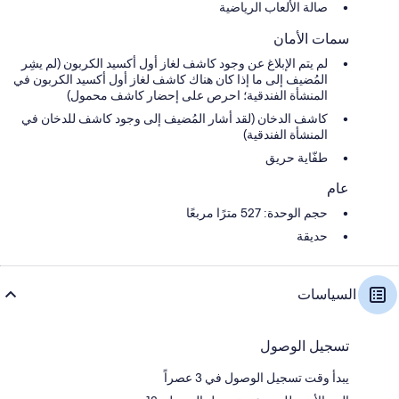
صالة الألعاب الرياضية
سمات الأمان
لم يتم الإبلاغ عن وجود كاشف لغاز أول أكسيد الكربون (لم يشِر
المُضيف إلى ما إذا كان هناك كاشف لغاز أول أكسيد الكربون في
المنشأة الفندقية؛ احرص على إحضار كاشف محمول)
كاشف الدخان (لقد أشار المُضيف إلى وجود كاشف للدخان في
المنشأة الفندقية)
طفّاية حريق
عام
حجم الوحدة: 527 مترًا مربعًا
حديقة
السياسات
تسجيل الوصول
يبدأ وقت تسجيل الوصول في 3 عصراً