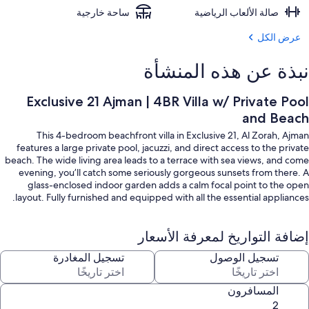
صالة الألعاب الرياضية
ساحة خارجية
عرض الكل
نبذة عن هذه المنشأة
Exclusive 21 Ajman | 4BR Villa w/ Private Pool
and Beach
This 4-bedroom beachfront villa in Exclusive 21, Al Zorah, Ajman
features a large private pool, jacuzzi, and direct access to the private
beach. The wide living area leads to a terrace with sea views, and come
evening, you’ll catch some seriously gorgeous sunsets from there. A
glass-enclosed indoor garden adds a calm focal point to the open
layout. Fully furnished and equipped with all the essential appliances.
إضافة التواريخ لمعرفة الأسعار
The Space
تسجيل الوصول
تسجيل المغادرة
The living area in this 4-bedroom beachfront villa is designed with
comfort and function in mind. A sofa faces the terrace, offering clear
المسافرون
views of the private pool and the sea. The terrace itself is spacious and