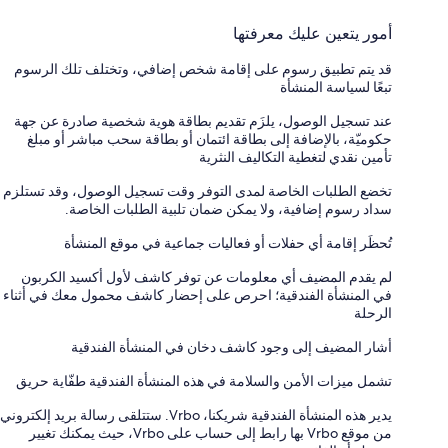
أمور يتعين عليك معرفتها
قد يتم تطبيق رسوم على إقامة شخص إضافي، وتختلف تلك الرسوم
تبعًا لسياسة المنشأة
عند تسجيل الوصول، يلزَم تقديم بطاقة هوية شخصية صادرة عن جهة
حكوميّة، بالإضافة إلى بطاقة ائتمان أو بطاقة سحب مباشر أو مبلغ
تأمين نقدي لتغطية التكاليف النثرية
تخضع الطلبات الخاصة لمدى التوفر وقت تسجيل الوصول، وقد تستلزم
سداد رسوم إضافية، ولا يمكن ضمان تلبية الطلبات الخاصة.
تُحظَر إقامة أي حفلات أو فعاليات جماعية في موقع المنشأة
لم يقدم المضيف أي معلومات عن توفر كاشف لأول أكسيد الكربون
في المنشأة الفندقية؛ احرص على إحضار كاشف محمول معك في أثناء
الرحلة
أشار المضيف إلى وجود كاشف دخان في المنشأة الفندقية
تشمل ميزات الأمن والسلامة في هذه المنشأة الفندقية طفّاية حريق
يدير هذه المنشأة الفندقية شريكنا، Vrbo. ستتلقى رسالة بريد إلكتروني
من موقع Vrbo بها رابط إلى حساب على Vrbo، حيث يمكنك تغيير