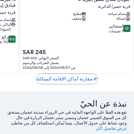
ستاي
فيرست
فنادق إيه
قرية جميرا الدائرية
شقق
كولكشن،
قرية جميرا
حمام سباحة
مطبخ
إليزيه
دبي،
غسالة
مجفف
3
قرية
حمام سب
أماكن 
قرية
جميرا
10.0
استثنائي
10
الحيوانا
جميرا
الدائرية،
من
7 تقييمات
الدائرية
أحد
9.0
10،
رائع
9.0
فنادق
استثنائي،
من
747 تقييمًا
إيه
10،
7
السعر
SAR 245
تريبيوت
تقييمات
رائع،
الحالي
بورتفوليو
747
السعر النهائي: SAR 606
هو
يشمل الضرائب والرسوم
قرية
تقييمًا
SAR
من 2026/08/07 إلى 2026/08/08
جميرا
245
الدائرية
مقارنة أماكن الإقامة المماثلة
نبذة عن الحيّ
تقع هذه الفيلا ‏على الواجهة المائية في حي الزوراء بمدينة عجمان.يستحق
كل من السوق الصيني عجمان وسيتي سنتر عجمان الزيارة في حال
وجود نشاط على جدول الأعمال، بينما يُمكن استكشاف كل من شاطئ
عرض تفاصيل أكثر
الزورة وحديقة الصفا لمن يرغبون في الاستمتاع بالجمال الطبيعي
للمنطقة.لا تفوت زيارة كل من نادي سيدات الشارقة وSharjah Cultural