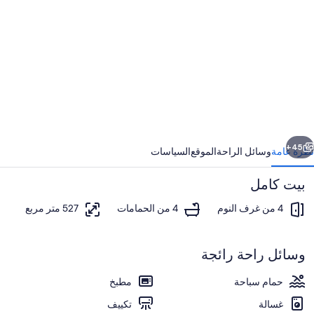
ور
Exclusiv
2
Ajma
4B
Vill
ابق
التالي
w
45+
نظرة عامة
وسائل الراحة
الموقع
السياسات
Privat
بيت كامل
Poo
an
4 من غرف النوم
4 من الحمامات
527 متر مربع
Beac
وسائل راحة رائجة
حمام سباحة
مطبخ
حمام سباحة
غسالة
تكييف