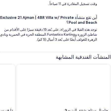
وقت تسجيل المغادرة في 11 صباحاً.
أين تقع منشأة Exclusive 21 Ajman | 4BR Villa w/ Private
Pool and Beach؟
توجد هذه الفيلا في الزوراء، على بُعد 15 دقيقة سيرًا على الأقدام من
شاطئ الزورة وFuntastico Karting.المنطقة الحرة في الحمرية ونادي
الزهرة للغولف أيضًا على بُعد 3 أميال (5 كم).
المنشآت الفندقية المشابهة
لوبال ستاي شقق إليزيه 3
ذا فيرست ك
جلوبال
ذا
جلوبال ستاي شقق إليزيه 3
ذا فيرست