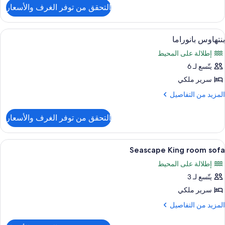
لتفاصيل
التحقق من توفر الغرف والأسعار
ن
Horizo
Penthous
ستعراض
أغطية فراش متميزة وميني بار وخزنة داخل
10
بنتهاوس بانوراما
ميع
إطلالة على المحيط
ور
يتّسع لـ 6
نتهاوس
انوراما
سرير ملكي
لمزيد
المزيد من التفاصيل
ن
لتفاصيل
التحقق من توفر الغرف والأسعار
ن
نتهاوس
انوراما
ستعراض
أغطية فراش متميزة وميني بار وخزنة داخل
5
Seascape King room sofa
ميع
إطلالة على المحيط
ور
يتّسع لـ 3
Seascap
Kin
سرير ملكي
roo
لمزيد
المزيد من التفاصيل
sof
ن
لتفاصيل