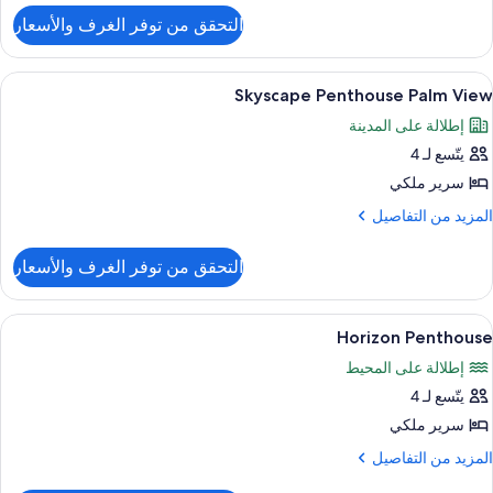
لتفاصيل
التحقق من توفر الغرف والأسعار
ن
Skyscap
Penthous
ستعراض
أغطية فراش متميزة وميني بار وخزنة داخل
8
Se
Skyscape Penthouse Palm View
ميع
Vie
إطلالة على المدينة
ور
يتّسع لـ 4
Skyscap
Penthous
سرير ملكي
Pal
لمزيد
المزيد من التفاصيل
Vie
ن
لتفاصيل
التحقق من توفر الغرف والأسعار
ن
Skyscap
Penthous
ستعراض
أغطية فراش متميزة وميني بار وخزنة داخل
7
Pal
Horizon Penthouse
ميع
Vie
إطلالة على المحيط
ور
يتّسع لـ 4
Horizo
Penthous
سرير ملكي
لمزيد
المزيد من التفاصيل
ن