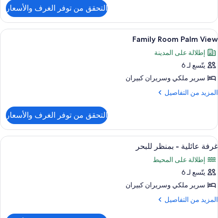
لتفاصيل
التحقق من توفر الغرف والأسعار
ن
Seascap
Quee
ستعراض
أغطية فراش متميزة وميني بار وخزنة داخل
6
Roo
Family Room Palm View
ميع
إطلالة على المدينة
ور
يتّسع لـ 6
Famil
Roo
سرير ملكي‫‬ وسريران كبيران
Pal
لمزيد
المزيد من التفاصيل
Vie
ن
لتفاصيل
التحقق من توفر الغرف والأسعار
ن
Famil
Roo
ستعراض
أغطية فراش متميزة وميني بار وخزنة داخل
7
Pal
غرفة عائلية - بمنظر للبحر
ميع
Vie
إطلالة على المحيط
ور
يتّسع لـ 6
رفة
ائلية
سرير ملكي‫‬ وسريران كبيران
لمزيد
المزيد من التفاصيل
منظر
ن
لتفاصيل