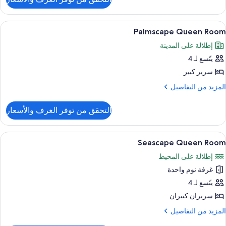
ن
Seascap
Kin
ستعراض
أغطية فراش متميزة وميني بار وخزنة داخل
5
Roo
Palmscape Queen Room
ميع
إطلالة على المدينة
ور
يتّسع لـ 4
Palmscap
Quee
سرير كبير
Roo
لمزيد
المزيد من التفاصيل
ن
لتفاصيل
التحقق من توفر الغرف والأسعار
ن
Palmscap
Quee
ستعراض
أغطية فراش متميزة وميني بار وخزنة داخل
5
Roo
Seascape Queen Room
ميع
إطلالة على المحيط
ور
غرفة نوم واحدة
Seascap
Quee
يتّسع لـ 4
Roo
سريران كبيران
لمزيد
المزيد من التفاصيل
ن