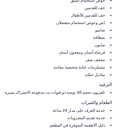
حوض استحمام عميق
خف للقدمين
خف للقدمين للأطفال
دُش وحوض استحمام منفصلان
شامبو
شطافة
صابون
فرشاة أسنان ومعجون أسنان
مجفف شعر
مستلزمات عناية شخصية مجانية
مناديل حمّام
الترفيه
تلفزيون بحجم 65-بوصة ذو قنوات بث مدفوعة الاشتراك مميزة
الطعام والشراب
خدمة الغرف على مدار 24 ساعة
خدمة تقديم المشروبات
دليل الأطعمة المتوفرة في المطعم