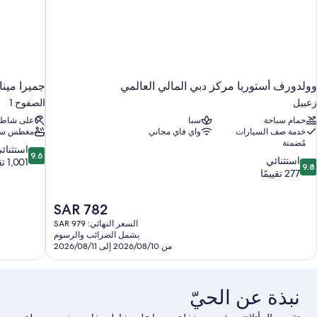
وولدورف أستوريا مركز دبي المالي العالمي
جميرا مينا
زعبيل
الصفوح 1
حمام سباحة
سبا
على شاط
خدمة صف السيارات
واي فاي مجاني
مغطس سا
مُضمنة
9.6
استثنائ
9.6
9.
استثنائي
من
1,001 تقييم
9.8
ن
277 تقييمًا
10،
10،
استثنائي،
ستثنائي،
1,001
السعر
SAR 782
27
تقييم
الحالي
قييمًا
السعر النهائي: SAR 979
هو
يشمل الضرائب والرسوم
SAR
من 2026/08/10 إلى 2026/08/11
782
نبذة عن الحيّ