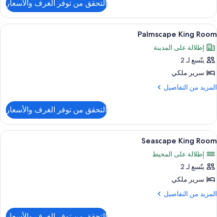
التحقق من توفر الغرف والأسعار
ن
Seascap
Kin
ستعراض
أغطية فراش متميزة وميني بار وخزنة داخل
6
roo
Palmscape King Room
ميع
sof
إطلالة على المدينة
ور
يتّسع لـ 2
Palmscap
Kin
سرير ملكي
Roo
لمزيد
المزيد من التفاصيل
ن
لتفاصيل
التحقق من توفر الغرف والأسعار
ن
Palmscap
Kin
ستعراض
أغطية فراش متميزة وميني بار وخزنة داخل
5
Roo
Seascape King Room
ميع
إطلالة على المحيط
ور
يتّسع لـ 2
Seascap
Kin
سرير ملكي
Roo
لمزيد
المزيد من التفاصيل
ن
لتفاصيل
التحقق من توفر الغرف والأسعار