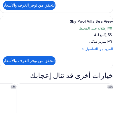
لتفاصيل
Vie
التحقق من توفر الغرف والأسعار
ن
Sk
Poo
ستعراض
أغطية فراش متميزة وميني بار وخزنة داخل
7
Vill
Sky Pool Villa Sea View
ميع
Pal
إطلالة على المحيط
Vie
ور
يتّسع لـ 4
Sk
Poo
سرير ملكي
Vill
لمزيد
المزيد من التفاصيل
Se
ن
لتفاصيل
Vie
التحقق من توفر الغرف والأسعار
ن
Sk
Poo
خيارات أخرى قد تنال إعجابك
Vill
Se
Vie
ولدورف أستوريا مركز دبي المالي العالمي
جميرا مينا
إعلان
إعلان