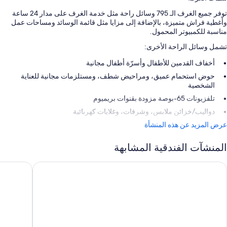
توفر جميع الغرف الـ 795 وسائل راحة مثل خدمة الغرف على مدار 24 ساعة
وأغطية فراش متميزة، بالإضافة إلى مزايا مثل قائمة الوسائد ومساحات عمل
مناسبة للكمبيوتر المحمول.
تشمل وسائل الراحة الأخرى:
أخفاف القدمين للأطفال وأسرّة أطفال مجانية
حوض استحمام عميق، ومراحيض شطف، ومستلزمات مجانية للعناية
الشخصية
تلفزيونات 65-بوصة مزودة بقنوات بريميوم
دواليب/خزائن ملابس، وشرفات، وغلايات كهربائية
عرض المزيد عن هذه المنشأة
المنشآت الفندقية المشابهة
تلانتس النخلة
دابليو دبي -