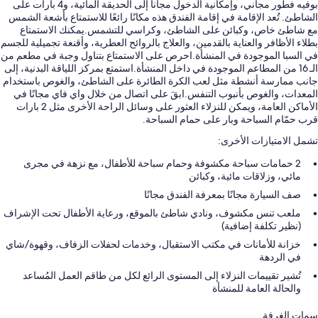
بوفيه فطور مجاني، وإمكانية الدخول مجانا إلى الحديقة المائية، و4 بارات على
الشاطئ. تُعد الإقامة في إقامة الفندق هذه مكانًا رائعًا للاستمتاع بأشعة الشمس
مع شاطئ خاص، وكبائن على الشاطئ، وكراسي للتشمس.يمكنك الاستمتاع
بطلاء الأظافر والعناية بالقدمين، والعلاج بالروائح العطرية، وأقنعة تجميلية للجسم
في السبا الموجودة في المنشأة.احرص على الاستمتاع بتناول وجبة في مطعم من
الـ 16 من المطاعم الموجودة في داخل المنشأة.استمتع بمركز اللياقة البدنية، إلى
جانب ممارسة أنشطة مثل لعب الكرة الطائرة على الشاطئ، والغوص باستخدام
المعدات، والغوص بأنبوب التنفس.ابقَ على اتصال من خلال واي فاي مجانًا في
الأماكن العامة، ويمكن للنزلاء العثور على وسائل الراحة الأخرى مثل 2 بارات
قرب حمّام السباحة وبار على حمام السباحة.
تشمل الامتيازات الأخرى:
2 حمامات سباحة مكشوفة وحمام سباحة للأطفال، مع نزهة في مجرى
مائي، وزلاقات مائية، وكبائن
صف السيارة مجانًا بمعرفة الفندق مجانًا
ملعب تنس مكشوف، ونادي شاطئ بالموقع، ورعاية الأطفال تحت الإشراف
(نظير تكلفة إضافية)
خزانة للأمانات في مكتب الاستقبال، وخدمات لحفلات الزفاف، وقهوة/شاي
في الردهة
تُشير تقييمات النزلاء إلى المستوى الرائع لكل من طاقم العمل المُساعد
والحالة العامة للمنشأة
سمات الغرفة