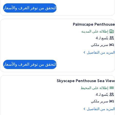
ن
لتفاصيل
التحقق من توفر الغرف والأسعار
ن
Roya
Mansio
ستعراض
أغطية فراش متميزة وميني بار وخزنة داخل
5
Palmscape Penthouse
ميع
إطلالة على المدينة
ور
يتّسع لـ 4
Palmscap
Penthous
سرير ملكي
لمزيد
المزيد من التفاصيل
ن
لتفاصيل
التحقق من توفر الغرف والأسعار
ن
Palmscap
Penthous
ستعراض
أغطية فراش متميزة وميني بار وخزنة داخل
9
Skyscape Penthouse Sea View
ميع
إطلالة على المحيط
ور
يتّسع لـ 4
Skyscap
Penthous
سرير ملكي
Se
لمزيد
المزيد من التفاصيل
Vie
ن