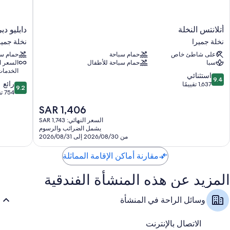
أتلانتس
دابليو
أتلانتس النخلة
دابليو دب
النخلة
دبي
نخلة جميرا
نخلة جمير
نخلة
-
على شاطئ خاص
حمام سباحة
حمام سب
جميرا
ذا
سبا
حمام سباحة للأطفال
السعر ا
بالم
الخدمات
نخلة
9.4
استثنائي
9.4
9.2
جميرا
رائع
من
1,637 تقييمًا
9.2
من
754 تقييمًا
10،
10،
استثنائي،
السعر
SAR 1,406
رائع،
1,637
الحالي
754
السعر النهائي: SAR 1,743
تقييمًا
هو
يشمل الضرائب والرسوم
تقييمًا
SAR
من 2026/08/30 إلى 2026/08/31
1,406
مقارنة أماكن الإقامة المماثلة
المزيد عن هذه المنشأة الفندقية
وسائل الراحة في المنشأة
الاتصال بالإنترنت