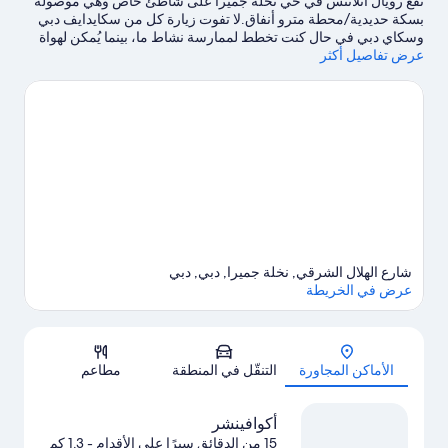
تقع رويال أتلانتس في حي نخلة جميرا ‏على شاطئ خاص وهي موصولة
بسكة حديدية/محطة مترو أنفاق.لا تفوت زيارة كل من سكايدايف دبي
وسكاي دبي في حال كنت تخطط لممارسة نشاط ما، بينما يُمكن لهواة
عرض تفاصيل أكثر
التسوق زيارة ذا بوينت ونخلة جميرا مول.هل تصطحب أطفال معك في
السفر؟ لا تفوت زيارة أكوافينشر.اكتشف المغامرات المائية في المنطقة
من خلال إمكانية ركوب الجت سكي في مكان قريب، والتزلج على الماء،
وإمكانية التزلج على المياه بالزلاجات الأنبوبية في مكان قريب القريبة، أو
يُمكنك الاستمتاع بأنشطة الهواء الطلق الرائعة من خلال القفز الحر
بالمظلات.
تفضل بزيارة أدلتنا للسفر إلى دبي
شارع الهلال الشرقي, نخلة جميرا, دبي, دبي
عرض في الخريطة
الخريطة
الأماكن المجاورة
التنقّل في المنطقة
مطاعم
أكوافينشر
15 من الدقائق سيرًا على الأقدام
- 1.3 كم