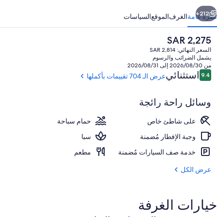
ابق
التالي
212+
نظرة عامة
الغرف
الموقع
السياسات
السعر
SAR 2,275
الحالي
السعر النهائي: SAR 2,814
هو
يشمل الضرائب والرسوم
SAR
من 2026/08/30 إلى 2026/08/31
2,275
التقييمات
استثنائي
9.4
عرض الـ 704 تقييمات بأكملها
9.4 من 10
وسائل راحة رائجة
2 من حمّامات السباحة الخارجية، كبائن (بتكلفة إضافية)
على شاطئ خاص
حمام سباحة
وجبة الإفطار مُضمنة
سبا
خدمة صف السيارات مُضمنة
مطعم
عرض الكل
خيارات الغرفة