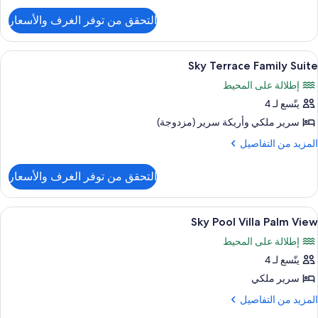
لتفاصيل
التحقق من توفر الغرف والأسعار
ن
3-
bedroo
ستعراض
أغطية فراش متميزة وميني بار وخزنة داخل
8
Sk
Sky Terrace Family Suite
ميع
Terrac
إطلالة على المحيط
Suit
ور
يتّسع لـ 4
Sk
Terrac
سرير ملكي‫‬ وأريكة سرير (مزدوجة)
Famil
لمزيد
المزيد من التفاصيل
Suit
ن
لتفاصيل
التحقق من توفر الغرف والأسعار
ن
Sk
Terrac
ستعراض
أغطية فراش متميزة وميني بار وخزنة داخل
10
Famil
Sky Pool Villa Palm View
ميع
Suit
إطلالة على المحيط
ور
يتّسع لـ 4
Sk
Poo
سرير ملكي
Vill
لمزيد
المزيد من التفاصيل
Pal
ن