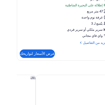
يع
إطلالة على البحيرة الشاطئية
ر
47 متر مربع
فة
مير
غرفة نوم واحدة
يتّسع لـ 3
سرير ملكي‫‬ أو سرير فردي
واي فاي مجاني
زيد
زيد من التفاصيل
فاصيل
عرض الأسعار لتواريخك
ة
مير
نتيننتال
ند سويتس دبي فيستيفال سيتي، أحد الفنادق من مجموعة فنادق إنتركونت
نزُل هيلتون جاردن إن د
إعلان