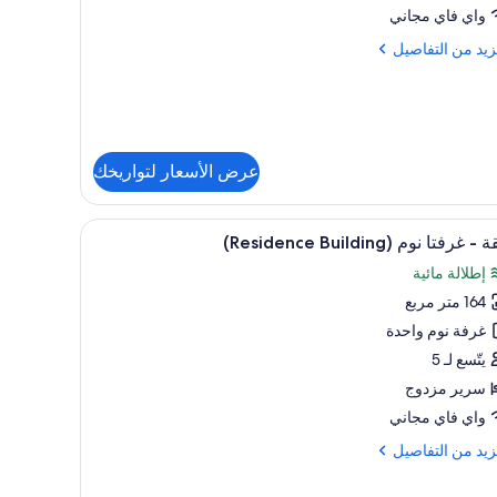
واي فاي مجاني
زيد
زيد من التفاصيل
فاصيل
عرض الأسعار لتواريخك
تعراض
يزة وميني بار وخزنة داخل الغرفة
ملاءات من القطن المصري وأغطية فراش متميزة ومي
7
 غرفتا نوم (Residence Building)
يع
إطلالة مائية
ر
164 متر مربع
ة
غرفة نوم واحدة
تا
يتّسع لـ 5
م
سرير مزدوج
(Residen
واي فاي مجاني
Buildi
زيد
زيد من التفاصيل
فاصيل