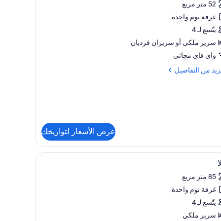
52 متر مربع
غرفة نوم واحدة
ظر
يتّسع لـ 4
حيرة
سرير ملكي‫‬ أو سريران فرديان
واي فاي مجاني
زيد
زيد من التفاصيل
فاصيل
ة
وكس
عرض الأسعار لتواريخك
ر
حيرة
تعراض
يزة وميني بار وخزنة داخل الغرفة
ملاءات من القطن المصري وأغطية فراش متميزة ومي
13
ا
يع
85 متر مربع
ر
غرفة نوم واحدة
ا
يتّسع لـ 4
سرير ملكي