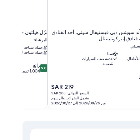
آند سويتس دبي فيستيفال سيتي، أحد الفنادق
نزُل هيلتون جاردن إن د
ادق إنتركونتيننتال
البرشاء
سيتي
حمام سباحة
حمام سباحة للأطفال
سبا
للأطفال
خدمة صف السيارات
مُضمنة
9.0
رائع
9.0
من
1,004 تقييمات
10،
رائع،
السعر
SAR 219
1,004
الحالي
تقييمات
السعر النهائي: SAR 283
هو
يشمل الضرائب والرسوم
SAR
من 2026/08/26 إلى 2026/08/27
219