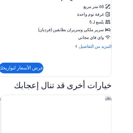
جميع
Building)
65 متر مربع
صور
غرفة نوم واحدة
Deluxe
Family
يتّسع لـ 5
Lagoon
سرير ملكي‫‬ وسريران بطابقين (فرديان)
Access
واي فاي مجاني
Room
المزيد
المزيد من التفاصيل
من
التفاصيل
عن
Deluxe
عرض الأسعار لتواريخك
Family
Lagoon
خيارات أخرى قد تنال إعجابك
Access
Room
فندق تومبي دبي النخلة، تابيستري كوليكشن من هيلتون
إ
إعلان
إ