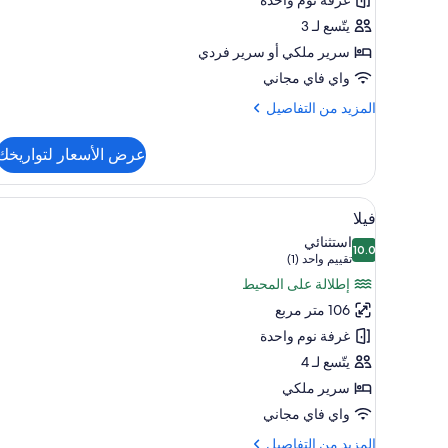
غرفة نوم واحدة
يتّسع لـ 3
سرير ملكي‫‬ أو سرير فردي
واي فاي مجاني
المزيد
المزيد من التفاصيل
من
التفاصيل
عرض الأسعار لتواريخك
عن
غرفة
بريمير
استعراض
ملاءات من القطن المصري وأغطية ف
6
فيلا
جميع
استثنائي
10.0
صور
10.0 من 10
(تقييم
تقييم واحد (1)
فيلا
واحد
إطلالة على المحيط
(1))
106 متر مربع
غرفة نوم واحدة
يتّسع لـ 4
سرير ملكي
واي فاي مجاني
المزيد
المزيد من التفاصيل