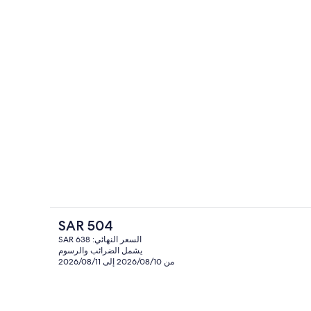
المنشأة من الخارج
الفندقية
السعر
SAR 504
الحالي
السعر النهائي: SAR 638
هو
يشمل الضرائب والرسوم
حمام
طن المصري وأغطية فراش متميزة وميني بار وخزنة داخل الغرفة
SAR
من 2026/08/10 إلى 2026/08/11
504