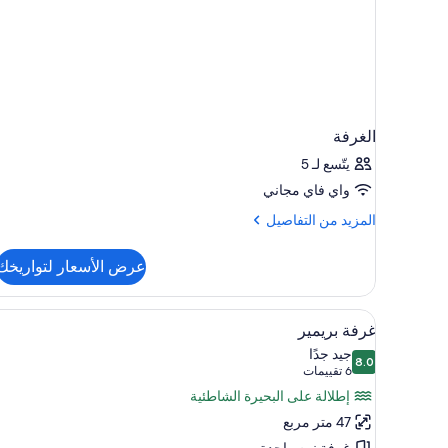
الغرفة
يتّسع لـ 5
واي فاي مجاني
المزيد
المزيد من التفاصيل
من
التفاصيل
عرض الأسعار لتواريخك
عن
الغرفة
استعراض
ملاءات من القطن المصري وأغطية ف
6
غرفة بريمير
جميع
جيد جدًا
8.0
صور
8.0 من 10
(6
6 تقييمات
غرفة
تقييمات)
إطلالة على البحيرة الشاطئية
بريمير
47 متر مربع