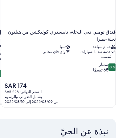
فندق تومبي دبي النخلة، تابيستري كوليكشن من هيلتون
إ
م
نخلة جميرا
د
حمام سباحة
سبا
خدمة صف السيارات
واي فاي مجاني
مُضمنة
8.6
ممتاز
8.6
من
65 تقييمًا
2
10،
م
ممتاز،
السعر
SAR 174
65
ر
الحالي
تقييمًا
السعر النهائي: SAR 228
8
هو
يشمل الضرائب والرسوم
ت
SAR
من 2026/08/09 إلى 2026/08/10
174
نبذة عن الحيّ