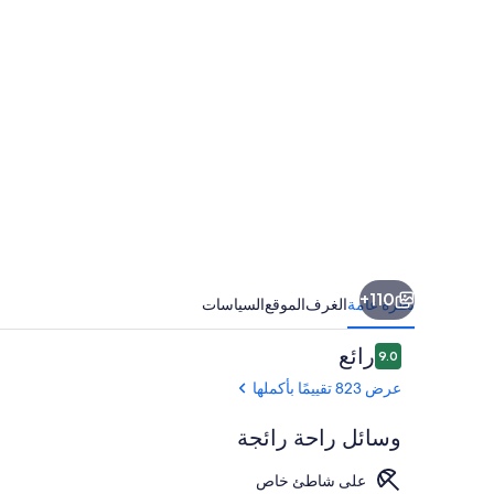
110+
نظرة عامة
الغرف
الموقع
السياسات
التقييمات
رائع
9.0
9.0 من 10
عرض 823 تقييمًا بأكملها
وسائل راحة رائجة
على شاطئ خاص