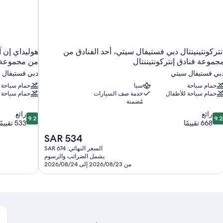
نتركونتينينتال دبي فستيفال سيتي، أحد الفنادق من
هوليداي إن 
جموعة فنادق إنتركونتيننتال
من مجموعة فن
بي فستيفال سيتي
دبي فستيفال 
حمام سباحة
سبا
حمام سباحة
حمام سباحة للأطفال
خدمة صف السيارات
حمام سباحة 
مُضمنة
9.2
9.
رائع
رائع
9.2
9.2
ن
من
668 تقييمًا
533 تقييمًا
10،
10،
السعر
SAR 534
ائع،
رائع،
الحالي
السعر النهائي: SAR 674
533
66
هو
يشمل الضرائب والرسوم
قييمًا
تقييمًا
SAR
من 2026/08/23 إلى 2026/08/24
534