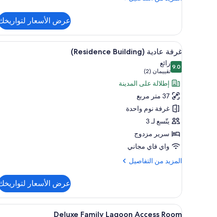
من
التفاصيل
عرض الأسعار لتواريخك
عن
فيلا
استعراض
ملاءات من القطن المصري وأغطية ف
5
غرفة عادية (Residence Building)
جميع
رائع
9.0
صور
9.0 من 10
(تقييمان
تقييمان (2)
غرفة
(2))
إطلالة على المدينة
عادية
37 متر مربع
(Residence
غرفة نوم واحدة
Building)
يتّسع لـ 3
سرير مزدوج
واي فاي مجاني
المزيد
المزيد من التفاصيل
من
التفاصيل
عرض الأسعار لتواريخك
عن
غرفة
عادية
استعراض
ملاءات من القطن المصري وأغطية ف
7
(Residence
Deluxe Family Lagoon Access Room