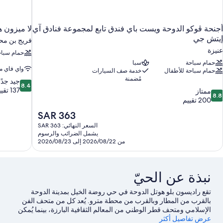
أجنحة ڤوكو الدوحة ويست باي فندق تابع لمجموعة فنادق آي
لا ميزون 
إيتش جي
فريج بن مح
عنيزة
حمام سباح
حمام سباحة
سبا
واي فاي م
حمام سباحة للأطفال
خدمة صف السيارات
مُضمنة
8.4
جيد جدًا
8.4
من
137 تقييمًا
8.
ممتاز
8.8
10،
ن
200 تقييم
جيد
10،
السعر
SAR 363
جدًا،
متاز،
الحالي
137
السعر النهائي: SAR 363
20
هو
يشمل الضرائب والرسوم
تقييمًا
قييم
SAR
من 2026/08/22 إلى 2026/08/23
363
نبذة عن الحيّ
تقع راديسون بلو هوتل الدوحة في حي روضة الخيل بمدينة الدوحة
بالقرب من المطار وبالقرب من محطة مترو. يُعد كل من متحف الفن
الإسلامي ومتحف قطر الوطني من المعالم الثقافية البارزة، بينما يُمكن
عرض تفاصيل أكثر
للمسافرين الذين قد يرغبون في التسوق زيارة مركز سوق واقف للفنون