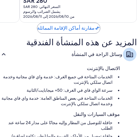
SAR 280
989
جدًا،
تشمل اللوازم المتوفرة في جميع الغرفة الإضافية:
الحالي
تقييمًا
880
السعر النهائي: SAR 280
هو
أخفاف القدمين للأطفال وأسرّة أطفال مجانية
تقييمًا
يشمل الضرائب والرسوم
SAR
من 2026/08/10 إلى 2026/08/11
تدوير المخلفات، ومصابيح إضاءة LED، ومواد تنظيف صديقة للبيئة
280
حمامات مزودة بدُش غزير وحوض استحمام عميق
مقارنة أماكن الإقامة المماثلة
تلفزيونات بشاشة عالية الوضوح 40-بوصة مزودة بقنوات بريميوم
المزيد عن هذه المنشأة الفندقية
دواليب/خزائن ملابس، وخدمة تنظيف الغرف يوميًا، ومكاتب
وسائل الراحة في المنشأة
الاتصال بالإنترنت
الخدمات المتاحة في جميع الغرف: خدمة واي فاي مجانية وخدمة
اتصال سلكي بالإنترنت
سرعة الواي فاي في الغرف: 50+ ميجابايت/الثانية
الخدمات المتاحة في بعض المناطق العامة: خدمة واي فاي مجانية
وخدمة اتصال سلكي بالإنترنت
موقف السيارات والنقل
حافلة للتوصيل من المطار وإليه مجانًا على مدار 24 ساعة عند
الطلب
حافلة توصيل من الأماكن القريبة وإليها (نظير تكلفة إضافية)