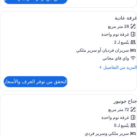
ن
قة
ستعراض
1 غرفة نوم وملاءات من القطن المصري وأغطية فراش متميزة
8
رفة
غرفة عادية
ميع
وم
28 متر مربع
احدة
ور
غرفة نوم واحدة
رفة
ادية
يتّسع لـ 2
سريران فرديان‫‬ أو سرير ملكي
واي فاي مجاني
لمزيد
المزيد من التفاصيل
ن
لتفاصيل
التحقق من توفر الغرف والأسعار
ن
رفة
ادية
ستعراض
حمام
8
جناح جونيور
ميع
72 متر مربع
ور
غرفة نوم واحدة
ناح
ونيور
يتّسع لـ 5
سرير ملكي‫‬ وسرير فردي