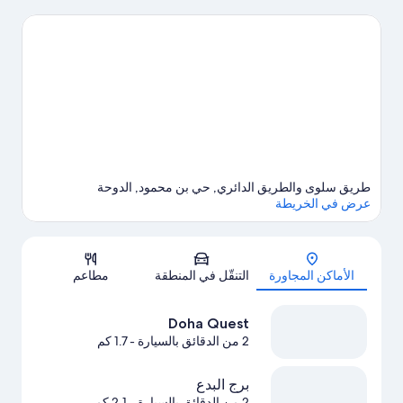
وسوق واقف.هل تصطحب أطفال معك في السفر؟ لا تفوت زيارة قرية
كاتارا الثقافية.خصص بعض الوقت لاستكشاف أنشطة المنطقة، بما في
ذلك الجولف.
تفضل بزيارة أدلتنا للسفر إلى الدوحة
طريق سلوى والطريق الدائري, حي بن محمود, الدوحة
عرض في الخريطة
الخريطة
الأماكن المجاورة
التنقّل في المنطقة
مطاعم
Doha Quest
2 من الدقائق بالسيارة
- 1.7 كم
برج البدع
2 من الدقائق بالسيارة
- 2.1 كم