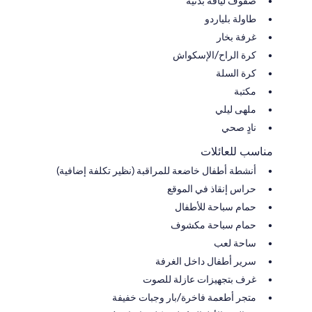
صفوف لياقة بدنية
طاولة بلياردو
غرفة بخار
كرة الراح/الإسكواش
كرة السلة
مكتبة
ملهى ليلي
نادٍ صحي
مناسب للعائلات
أنشطة أطفال خاضعة للمراقبة (نظير تكلفة إضافية)
حراس إنقاذ في الموقع
حمام سباحة للأطفال
حمام سباحة مكشوف
ساحة لعب
سرير أطفال داخل الغرفة
غرف بتجهيزات عازلة للصوت
متجر أطعمة فاخرة/بار وجبات خفيفة