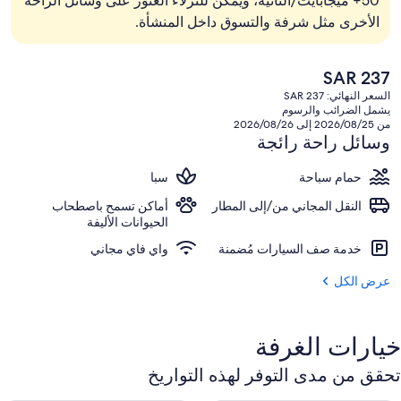
50+ ميجابايت/الثانية، ويمكن للنزلاء العثور على وسائل الراحة
الأخرى مثل شرفة والتسوق داخل المنشأة.
السعر
SAR 237
الحالي
السعر النهائي: SAR 237
هو
يشمل الضرائب والرسوم
SAR
من 2026/08/25 إلى 2026/08/26
237
وسائل راحة رائجة
حمام سباحة
سبا
النقل المجاني من/إلى المطار
أماكن تسمح باصطحاب
الحيوانات الأليفة
خدمة صف السيارات مُضمنة
واي فاي مجاني
عرض الكل
خيارات الغرفة
تحقق من مدى التوفر لهذه التواريخ