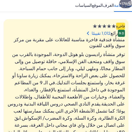
176+
نظرة عامة
الغرف
الموقع
السياسات
منشأة
فاخرة
فندقية
رائع
1,012 تقييمًا
9.0
مصنفة
منشأة فندقية فاخرة مناسبة للعائلات على مقربة من مركز
بـ
سوق واقف للفنون
5.0
توفر منشأة راديسون بلو هوتل الدوحة، الموجودة بالقرب من
نجوم
سوق واقف ومتحف الفن الإسلامي، حافلة توصيل من وإلى
ملهى ليلي
المطار مجانًا، وملهى ليلي، وبار إلى جانب حمام السباحة.
للحصول على بعض الراحة والاسترخاء، يمكنك زيارة ساونا أو
غرفة بخار، واستمتع بجلسات التدليك.في الـ 9 من المطاعم
الموجودة في داخل المنشأة، استمتع بالإفطار، والغداء،
والعشاء، وخيارات من الأطعمة المحببة للأطفال، وإطلالات
على الحديقة.يقدم النادي الصحي دروس اللياقة البدنية ودروس
يوغا؛ كما تشمل الأنشطة الأخرى التي يمكنك ممارستها لعب
الكرة الطائرة، وكرة السلة، وكرة المضرب/ الإسكواش.ابقَ
على اتصال من خلال واي فاي مجاني داخل الغرفة، بسرعة