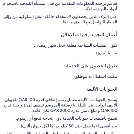
قد تتم ترجمة المعلومات المقدمة من قبل المنشأة الفندقية باستخدام
أدوات الترجمة الآلية
على النزلاء الذين يخططون لاستخدام حافلة النقل المكوكية من وإلى
المطار التواصل مع الفندق مقدمًا.
أعمال التجديد وفترات الإغلاق
تكون المنشآت السياحية مغلقة خلال شهر رمضان:
بار/ردهة
طرق الحصول على الخدمات
مكتب استقبال به موظفون
الحيوانات الأليفة
يُسمَح بالحيوانات الأليفة مقابل رسم إضافي قدره QAR 100 للحيوان
الأليف الواحد، في الليلة، بالإضافة إلى رسم تنظيف لمرة واحدة قدره
QAR 100 ومبلغ تأمين قدره QAR 2000 لكل إقامة
يُسمح باصطحاب حيوانات الخدمة دون الحاجة لدفع أي رسوم.
بحد أقصى 1 (ما يصل حتى 50 كيلو جرامًا لكل حيوان أليف)
يمكن طلب الغرف التي تسمح باصطحاب الحيوانات الأليفة من خلال