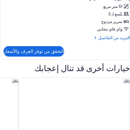
ميع
51 متر مربع
ور
يتّسع لـ 3
ستديو
(Apartmen
سرير مزدوج
واي فاي مجاني
لمزيد
المزيد من التفاصيل
ن
لتفاصيل
التحقق من توفر الغرف والأسعار
ن
ستديو
(Apartme
خيارات أخرى قد تنال إعجابك
جنحة ڤوكو الدوحة ويست باي فندق تابع لمجموعة فنادق آي إيتش جي
لا ميزون 
إعلان
إعلان