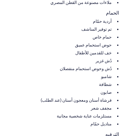
ملاءات مصنوعة من القطن المصري
الحمام
أردية حمّام
تم توفير المناشف
حمام خاص
حوض استحمام عميق
خف للقدمين للأطفال
دُش غزير
دُش وحوض استحمام منفصلان
شامبو
شطافة
صابون
فرشاة أسنان ومعجون أسنان (عند الطلب)
مجفف شعر
مستلزمات عناية شخصية مجانية
مناديل حمّام
الترفيه